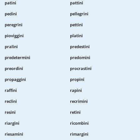
patini
pattini
pedini
pellegrini
peregrini
pettini
pioviggini
platini
pralini
predestini
predetermini
predomini
preordini
procrastini
propaggini
propini
raffini
rapini
reclini
recrimini
resini
retini
riargini
ricombini
riesamini
rimargini