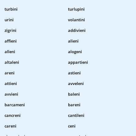
turbini
turlupini
urini
volantini
zigrini
addivieni
affieni
alieni
alleni
alogeni
altaleni
appartieni
areni
astieni
attieni
avveleni
avvieni
baleni
barcameni
bareni
cancreni
cantileni
careni
ceni