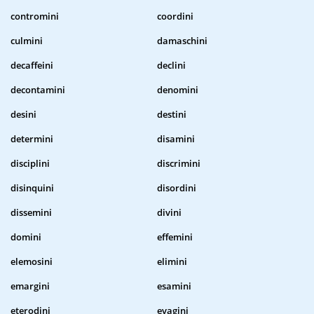
contromini
coordini
culmini
damaschini
decaffeini
declini
decontamini
denomini
desini
destini
determini
disamini
disciplini
discrimini
disinquini
disordini
dissemini
divini
domini
effemini
elemosini
elimini
emargini
esamini
eterodini
evagini