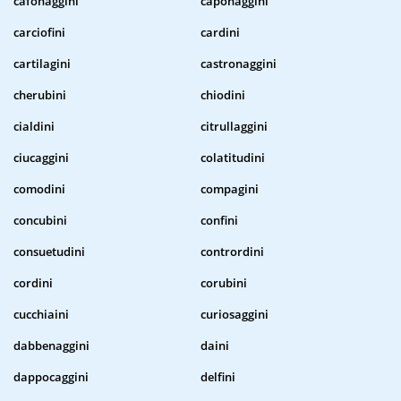
cafonaggini
caponaggini
carciofini
cardini
cartilagini
castronaggini
cherubini
chiodini
cialdini
citrullaggini
ciucaggini
colatitudini
comodini
compagini
concubini
confini
consuetudini
contrordini
cordini
corubini
cucchiaini
curiosaggini
dabbenaggini
daini
dappocaggini
delfini