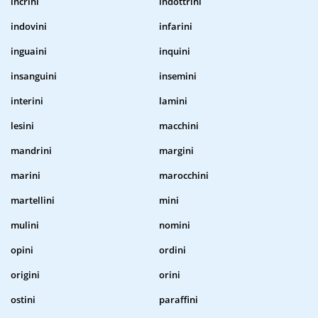
incrini
indottrini
indovini
infarini
inguaini
inquini
insanguini
insemini
interini
lamini
lesini
macchini
mandrini
margini
marini
marocchini
martellini
mini
mulini
nomini
opini
ordini
origini
orini
ostini
paraffini