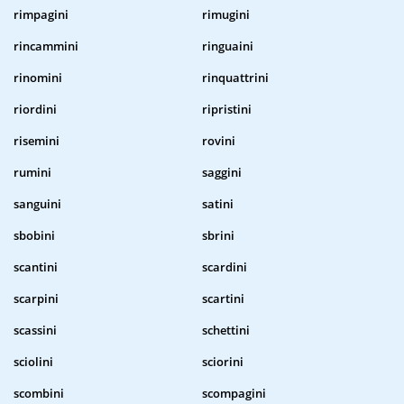
rimpagini
rimugini
rincammini
ringuaini
rinomini
rinquattrini
riordini
ripristini
risemini
rovini
rumini
saggini
sanguini
satini
sbobini
sbrini
scantini
scardini
scarpini
scartini
scassini
schettini
sciolini
sciorini
scombini
scompagini