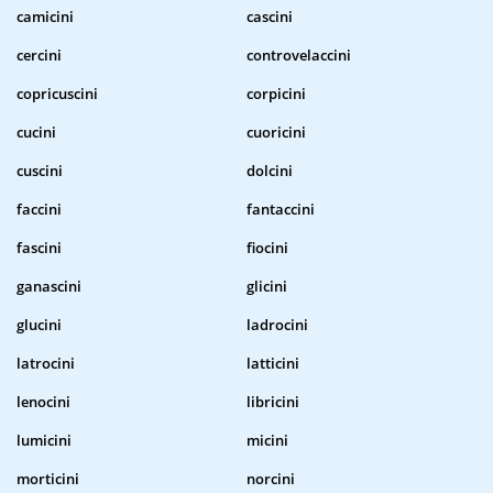
camicini
cascini
cercini
controvelaccini
copricuscini
corpicini
cucini
cuoricini
cuscini
dolcini
faccini
fantaccini
fascini
fiocini
ganascini
glicini
glucini
ladrocini
latrocini
latticini
lenocini
libricini
lumicini
micini
morticini
norcini