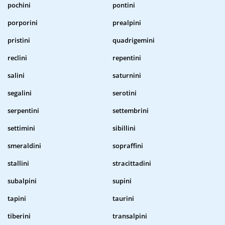
pochini
pontini
porporini
prealpini
pristini
quadrigemini
reclini
repentini
salini
saturnini
segalini
serotini
serpentini
settembrini
settimini
sibillini
smeraldini
sopraffini
stallini
stracittadini
subalpini
supini
tapini
taurini
tiberini
transalpini