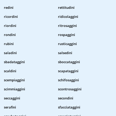
redini
rettitudini
ricordini
ridicolaggini
riordini
ritrosaggini
rondini
rospaggini
rubini
rusticaggini
saladini
salsedini
sbadataggini
sboccataggini
scaldini
scapataggini
scempiaggini
schifosaggini
scimmiaggini
scontrosaggini
seccaggini
secondini
serafini
sfacciataggini