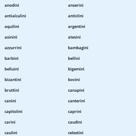
anodini
anserini
antialcalini
anticlini
aquilini
argentini
asinini
atesini
azzurrini
bambagini
barbini
bellini
belluini
bigemini
bizantini
bovini
bruttini
canapini
canini
canterini
capitolini
caprini
carini
caudini
caulini
celestini