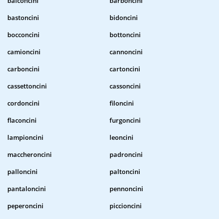
balconcini
barboncini
bastoncini
bidoncini
bocconcini
bottoncini
camioncini
cannoncini
carboncini
cartoncini
cassettoncini
cassoncini
cordoncini
filoncini
flaconcini
furgoncini
lampioncini
leoncini
maccheroncini
padroncini
palloncini
paltoncini
pantaloncini
pennoncini
peperoncini
piccioncini