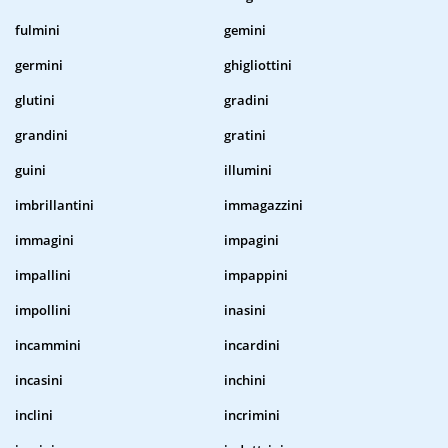
fulmini
gemini
germini
ghigliottini
glutini
gradini
grandini
gratini
guini
illumini
imbrillantini
immagazzini
immagini
impagini
impallini
impappini
impollini
inasini
incammini
incardini
incasini
inchini
inclini
incrimini