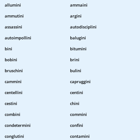
allumini
ammaini
ammutini
argini
assassini
autodisciplini
autoimpollini
balugini
bini
bitumini
bobini
brini
bruschini
bulini
cammini
capruggini
centellini
centini
cestini
chini
combini
commini
condetermini
confini
conglutini
contamini