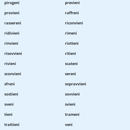
pirogeni
previeni
provieni
raffreni
rassereni
riconvieni
ridivieni
rimeni
rinvieni
riotteni
risovvieni
ritieni
rivieni
scateni
sconvieni
sereni
sfreni
sopravvieni
sostieni
sovvieni
sveni
svieni
tieni
trameni
trattieni
veni