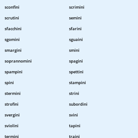
sconfini
scrimini
scrutini
semini
sfacchini
sfarini
sgomini
sguaini
smargini
smini
soprannomini
spagini
spampini
spettini
spini
stampini
stermini
strini
strofini
subordini
svergini
svini
sviolini
tapini
termini
traini