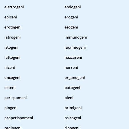
elettrogeni
endogeni
epiceni
erogeni
erotogeni
esogeni
iatrogeni
immunogeni
istogeni
lacrimogeni
lattogeni
nazzareni
niceni
norreni
oncogeni
organogeni
osceni
patogeni
perispomeni
pieni
piogeni
primigeni
properispomeni
psicogeni
radiogeni
rinogeni