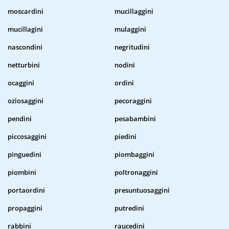
moscardini
mucillaggini
mucillagini
mulaggini
nascondini
negritudini
netturbini
nodini
ocaggini
ordini
oziosaggini
pecoraggini
pendini
pesabambini
piccosaggini
piedini
pinguedini
piombaggini
piombini
poltronaggini
portaordini
presuntuosaggini
propaggini
putredini
rabbini
raucedini