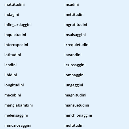
inattitudini
incudini
indagini
inettitudini
infingardaggini
ingratitudini
inquietudini
insulsaggini
intercapedini
irrequietudini
latitudini
lavandini
lendini
leziosaggini
libidini
lombaggini
longitudini
lungaggini
macubini
magnitudini
mangiabambini
mansuetudini
melensaggini
minchionaggini
minuziosaggini
moltitudini