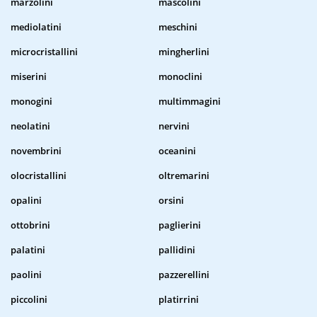
marzolini
mascolini
mediolatini
meschini
microcristallini
mingherlini
miserini
monoclini
monogini
multimmagini
neolatini
nervini
novembrini
oceanini
olocristallini
oltremarini
opalini
orsini
ottobrini
paglierini
palatini
pallidini
paolini
pazzerellini
piccolini
platirrini