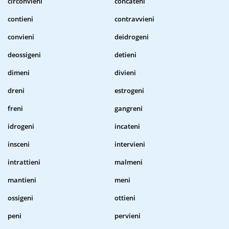
circonvieni
concateni
contieni
contravvieni
convieni
deidrogeni
deossigeni
detieni
dimeni
divieni
dreni
estrogeni
freni
gangreni
idrogeni
incateni
insceni
intervieni
intrattieni
malmeni
mantieni
meni
ossigeni
ottieni
peni
pervieni