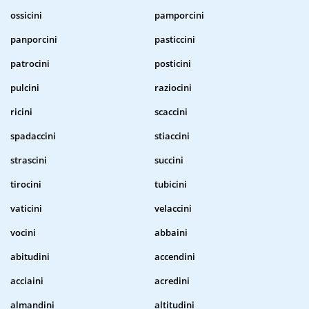
ossicini
pamporcini
panporcini
pasticcini
patrocini
posticini
pulcini
raziocini
ricini
scaccini
spadaccini
stiaccini
strascini
succini
tirocini
tubicini
vaticini
velaccini
vocini
abbaini
abitudini
accendini
acciaini
acredini
almandini
altitudini