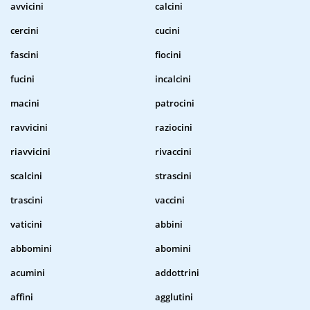
avvicini
calcini
cercini
cucini
fascini
fiocini
fucini
incalcini
macini
patrocini
ravvicini
raziocini
riavvicini
rivaccini
scalcini
strascini
trascini
vaccini
vaticini
abbini
abbomini
abomini
acumini
addottrini
affini
agglutini