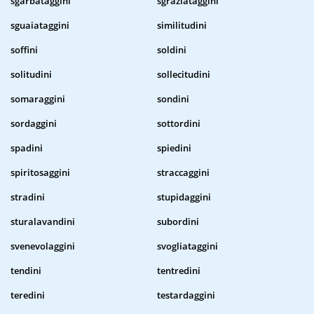
sgarbataggini
sgraziataggini
sguaiataggini
similitudini
soffini
soldini
solitudini
sollecitudini
somaraggini
sondini
sordaggini
sottordini
spadini
spiedini
spiritosaggini
straccaggini
stradini
stupidaggini
sturalavandini
subordini
svenevolaggini
svogliataggini
tendini
tentredini
teredini
testardaggini