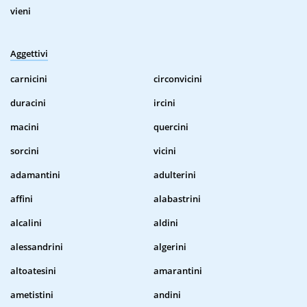
vieni
Aggettivi
carnicini
circonvicini
duracini
ircini
macini
quercini
sorcini
vicini
adamantini
adulterini
affini
alabastrini
alcalini
aldini
alessandrini
algerini
altoatesini
amarantini
ametistini
andini