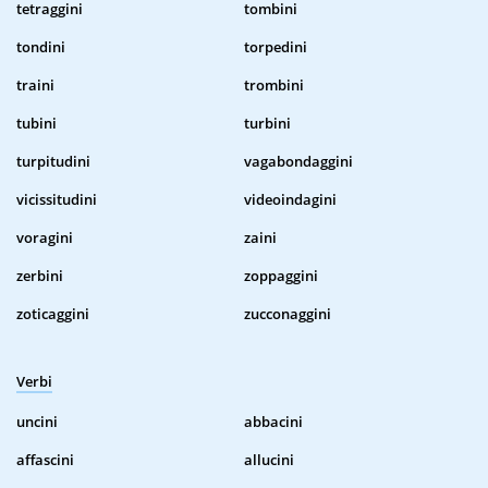
tetraggini
tombini
tondini
torpedini
traini
trombini
tubini
turbini
turpitudini
vagabondaggini
vicissitudini
videoindagini
voragini
zaini
zerbini
zoppaggini
zoticaggini
zucconaggini
Verbi
uncini
abbacini
affascini
allucini