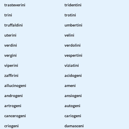
trasteverini
tridentini
trini
trotini
truffaldini
umbertini
uterini
velini
verdini
verdolini
vergini
vespertini
viperini
viziatini
zaffirini
acidogeni
allucinogeni
ameni
androgeni
ansiogeni
artrogeni
autogeni
cancerogeni
cariogeni
criogeni
damasceni