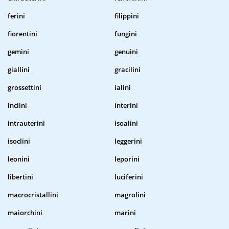
ferini
filippini
fiorentini
fungini
gemini
genuini
giallini
gracilini
grossettini
ialini
inclini
interini
intrauterini
isoalini
isoclini
leggerini
leonini
leporini
libertini
luciferini
macrocristallini
magrolini
maiorchini
marini