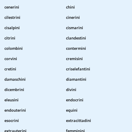
cenerini
chini
cilestrini
cinerini
cisalpini
cismarini
citrini
clandestini
colombini
contermini
corvini
cremisini
cretini
criselefantini
damaschini
diamantini
dicembrini
divini
eleusini
endocrini
endouterini
equini
esocrini
extracittadini
extrauterini
femminini