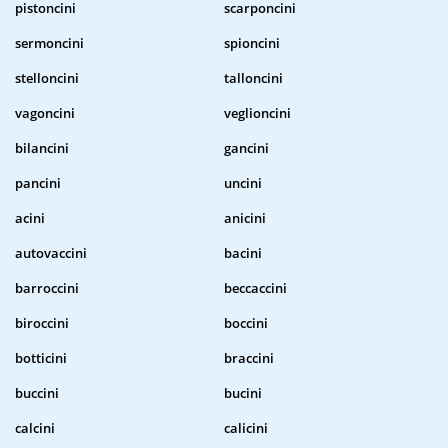
pistoncini
scarponcini
sermoncini
spioncini
stelloncini
talloncini
vagoncini
veglioncini
bilancini
gancini
pancini
uncini
acini
anicini
autovaccini
bacini
barroccini
beccaccini
biroccini
boccini
botticini
braccini
buccini
bucini
calcini
calicini