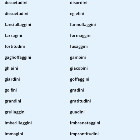
desuetudini
disordini
dissuetudini
eglefini
fanciullaggini
fannullaggini
farragini
formaggini
fortitudini
fusaggini
gaglioffaggini
gambini
ghiaini
giacobini
giardini
goffaggini
golfini
gradini
grandini
gratitudini
grullaggini
guadini
imbecillaggini
imbranataggini
immagini
improntitudini