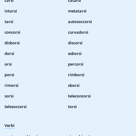
carsi
catarsi
intarsi
metatarsi
tarsi
autosoccorsi
concorsi
curvadorsi
disborsi
discorsi
dorsi
esborsi
orsi
percorsi
porsi
rimborsi
rimorsi
sborsi
sorsi
teleconcorsi
telesoccorsi
torsi
Verbi