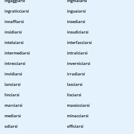
ingaggiarsi
inghiaiarsi
ingraticciarsi
inguaiarsi
innaffiarsi
insediarsi
insidiarsi
insudiciarsi
intelaiarsi
interfacciarsi
intermediarsi
intralciarsi
intrecciarsi
inverniciarsi
invidiarsi
irradiarsi
lanciarsi
lasciarsi
linciarsi
lisciarsi
marciarsi
massicciarsi
mediarsi
minacciarsi
odiarsi
officiarsi