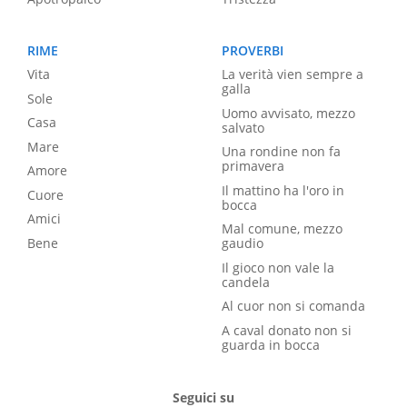
RIME
PROVERBI
Vita
La verità vien sempre a
galla
Sole
Uomo avvisato, mezzo
Casa
salvato
Mare
Una rondine non fa
primavera
Amore
Il mattino ha l'oro in
Cuore
bocca
Amici
Mal comune, mezzo
Bene
gaudio
Il gioco non vale la
candela
Al cuor non si comanda
A caval donato non si
guarda in bocca
Seguici su