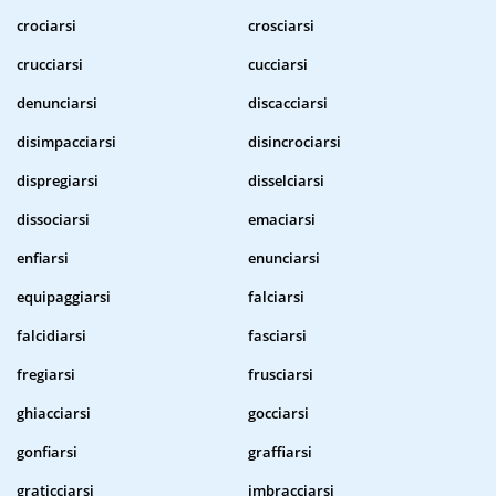
crociarsi
crosciarsi
crucciarsi
cucciarsi
denunciarsi
discacciarsi
disimpacciarsi
disincrociarsi
dispregiarsi
disselciarsi
dissociarsi
emaciarsi
enfiarsi
enunciarsi
equipaggiarsi
falciarsi
falcidiarsi
fasciarsi
fregiarsi
frusciarsi
ghiacciarsi
gocciarsi
gonfiarsi
graffiarsi
graticciarsi
imbracciarsi