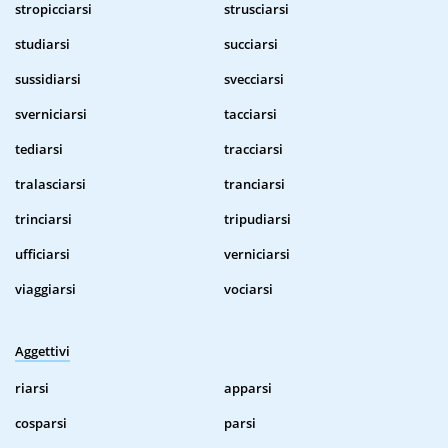
stropicciarsi
strusciarsi
studiarsi
succiarsi
sussidiarsi
svecciarsi
sverniciarsi
tacciarsi
tediarsi
tracciarsi
tralasciarsi
tranciarsi
trinciarsi
tripudiarsi
ufficiarsi
verniciarsi
viaggiarsi
vociarsi
Aggettivi
riarsi
apparsi
cosparsi
parsi