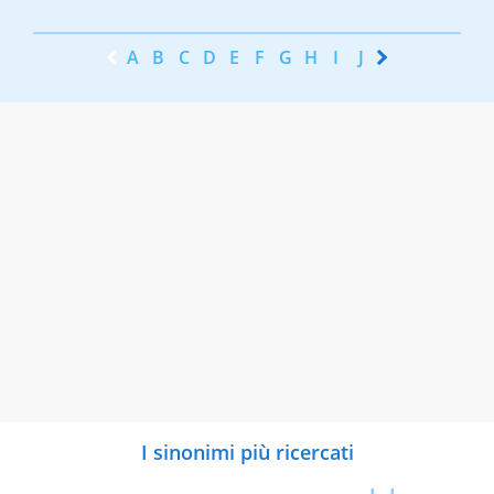
A
B
C
D
E
F
G
H
I
J
K
L
M
N
I sinonimi più ricercati