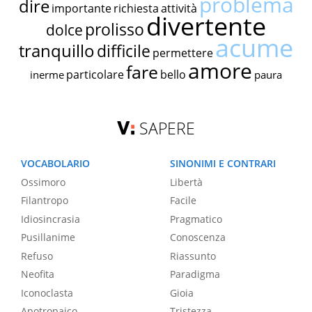
problema
dire
importante
richiesta
attività
divertente
prolisso
dolce
acume
tranquillo
difficile
permettere
amore
fare
particolare
bello
inerme
paura
SAPERE
VOCABOLARIO
SINONIMI E CONTRARI
Ossimoro
Libertà
Filantropo
Facile
Idiosincrasia
Pragmatico
Pusillanime
Conoscenza
Refuso
Riassunto
Neofita
Paradigma
Iconoclasta
Gioia
Apotropaico
Tristezza