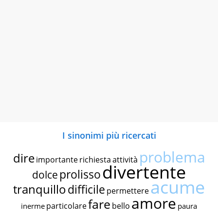
I sinonimi più ricercati
problema
dire
importante
richiesta
attività
divertente
prolisso
dolce
acume
tranquillo
difficile
permettere
amore
fare
particolare
bello
inerme
paura