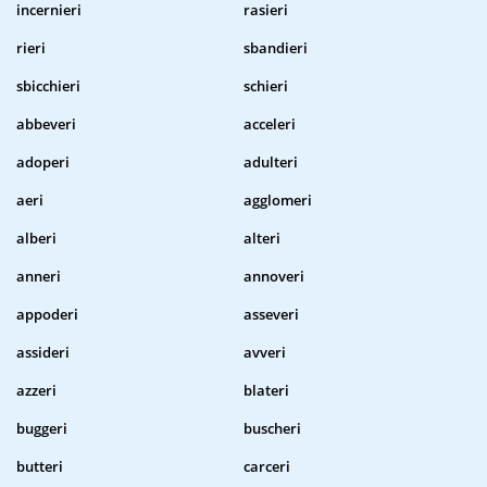
incernieri
rasieri
rieri
sbandieri
sbicchieri
schieri
abbeveri
acceleri
adoperi
adulteri
aeri
agglomeri
alberi
alteri
anneri
annoveri
appoderi
asseveri
assideri
avveri
azzeri
blateri
buggeri
buscheri
butteri
carceri