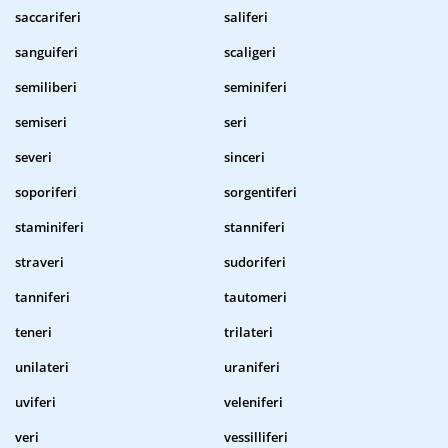
saccariferi
saliferi
sanguiferi
scaligeri
semiliberi
seminiferi
semiseri
seri
severi
sinceri
soporiferi
sorgentiferi
staminiferi
stanniferi
straveri
sudoriferi
tanniferi
tautomeri
teneri
trilateri
unilateri
uraniferi
uviferi
veleniferi
veri
vessilliferi