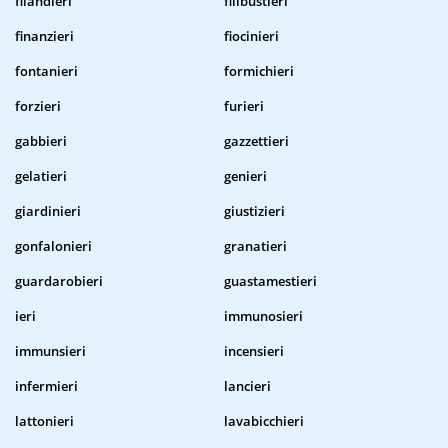
filandieri
filibustieri
finanzieri
fiocinieri
fontanieri
formichieri
forzieri
furieri
gabbieri
gazzettieri
gelatieri
genieri
giardinieri
giustizieri
gonfalonieri
granatieri
guardarobieri
guastamestieri
ieri
immunosieri
immunsieri
incensieri
infermieri
lancieri
lattonieri
lavabicchieri