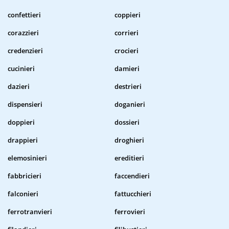
confettieri
coppieri
corazzieri
corrieri
credenzieri
crocieri
cucinieri
damieri
dazieri
destrieri
dispensieri
doganieri
doppieri
dossieri
drappieri
droghieri
elemosinieri
ereditieri
fabbricieri
faccendieri
falconieri
fattucchieri
ferrotranvieri
ferrovieri