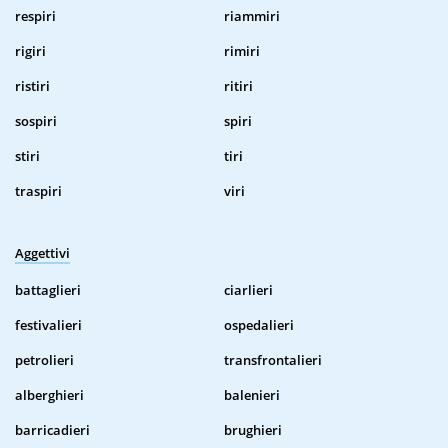
respiri
riammiri
rigiri
rimiri
ristiri
ritiri
sospiri
spiri
stiri
tiri
traspiri
viri
Aggettivi
battaglieri
ciarlieri
festivalieri
ospedalieri
petrolieri
transfrontalieri
alberghieri
balenieri
barricadieri
brughieri