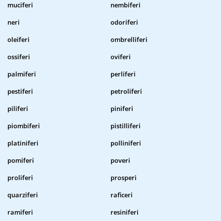
muciferi
nembiferi
neri
odoriferi
oleiferi
ombrelliferi
ossiferi
oviferi
palmiferi
perliferi
pestiferi
petroliferi
piliferi
piniferi
piombiferi
pistilliferi
platiniferi
polliniferi
pomiferi
poveri
proliferi
prosperi
quarziferi
raficeri
ramiferi
resiniferi