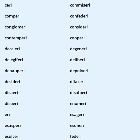
ceri
commiseri
comperi
confederi
conglomeri
consideri
contemperi
cooperi
deceleri
degeneri
delegiferi
deliberi
depauperi
depolveri
desideri
dilaceri
disaeri
disalberi
disperi
enumeri
eri
esageri
esasperi
esoneri
esulceri
federi