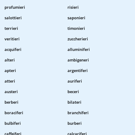
profumieri
risieri
salottieri
saponieri
terrieri
timonieri
veritieri
zuccherieri
acquiferi
alluminiferi
alteri
ambigeneri
apteri
argentiferi
atteri
auriferi
austeri
beceri
berberi
bilateri
boraciferi
branchiferi
bulbiferi
burberi
caffeiferi
calcariferi