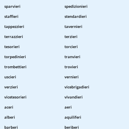
sparvieri
spedizionieri
staffieri
stendardieri
tappezzieri
tavernieri
terrazzieri
terzieri
tesorieri
torcieri
torpedinieri
tranvieri
trombettieri
trovieri
uscieri
vernieri
verzieri
vicebrigadieri
vicetesorieri
vivandieri
aceri
aeri
alberi
aquiliferi
barberi
beriberi