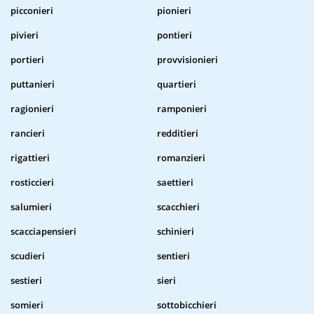
picconieri
pionieri
pivieri
pontieri
portieri
provvisionieri
puttanieri
quartieri
ragionieri
ramponieri
rancieri
redditieri
rigattieri
romanzieri
rosticcieri
saettieri
salumieri
scacchieri
scacciapensieri
schinieri
scudieri
sentieri
sestieri
sieri
somieri
sottobicchieri