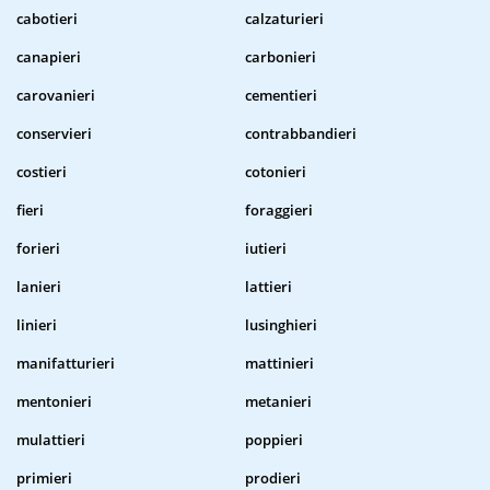
cabotieri
calzaturieri
canapieri
carbonieri
carovanieri
cementieri
conservieri
contrabbandieri
costieri
cotonieri
fieri
foraggieri
forieri
iutieri
lanieri
lattieri
linieri
lusinghieri
manifatturieri
mattinieri
mentonieri
metanieri
mulattieri
poppieri
primieri
prodieri