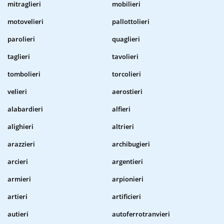
mitraglieri
mobilieri
motovelieri
pallottolieri
parolieri
quaglieri
taglieri
tavolieri
tombolieri
torcolieri
velieri
aerostieri
alabardieri
alfieri
alighieri
altrieri
arazzieri
archibugieri
arcieri
argentieri
armieri
arpionieri
artieri
artificieri
autieri
autoferrotranvieri