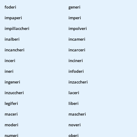
foderi
generi
impaperi
imperi
impillaccheri
impolveri
inalberi
incameri
incancheri
incarceri
inceri
incineri
ineri
infoderi
ingeneri
inzaccheri
inzuccheri
laceri
legiferi
liberi
maceri
mascheri
moderi
noveri
numeri
oberi