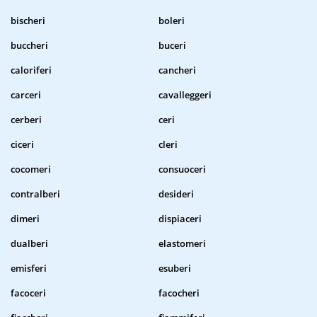
bischeri
boleri
buccheri
buceri
caloriferi
cancheri
carceri
cavalleggeri
cerberi
ceri
ciceri
cleri
cocomeri
consuoceri
contralberi
desideri
dimeri
dispiaceri
dualberi
elastomeri
emisferi
esuberi
facoceri
facocheri