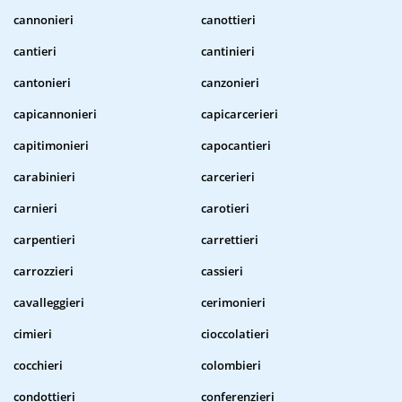
cannonieri
canottieri
cantieri
cantinieri
cantonieri
canzonieri
capicannonieri
capicarcerieri
capitimonieri
capocantieri
carabinieri
carcerieri
carnieri
carotieri
carpentieri
carrettieri
carrozzieri
cassieri
cavalleggieri
cerimonieri
cimieri
cioccolatieri
cocchieri
colombieri
condottieri
conferenzieri