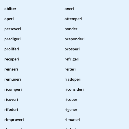
obliteri
oneri
operi
ottemperi
perseveri
ponderi
predigeri
preponderi
proliferi
prosperi
recuperi
refrigeri
reinseri
reiteri
remuneri
riadoperi
ricomperi
riconsideri
ricoveri
ricuperi
rifoderi
rigeneri
rimproveri
rimuneri