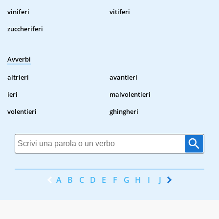
viniferi
vitiferi
zuccheriferi
Avverbi
altrieri
avantieri
ieri
malvolentieri
volentieri
ghingheri
A
B
C
D
E
F
G
H
I
J
K
L
M
N