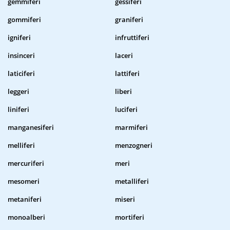
gemmiferi
gessiferi
gommiferi
graniferi
igniferi
infruttiferi
insinceri
laceri
laticiferi
lattiferi
leggeri
liberi
liniferi
luciferi
manganesiferi
marmiferi
melliferi
menzogneri
mercuriferi
meri
mesomeri
metalliferi
metaniferi
miseri
monoalberi
mortiferi