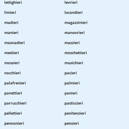
lettighieri
levrieri
limieri
locandieri
madieri
magazzinieri
manieri
manovrieri
masnadieri
mazzieri
mestieri
moschettieri
mossieri
musichieri
nocchieri
pacieri
palafrenieri
palmieri
panettieri
panieri
parrucchieri
pasticcieri
pellettieri
penitenzieri
pennonieri
pensieri