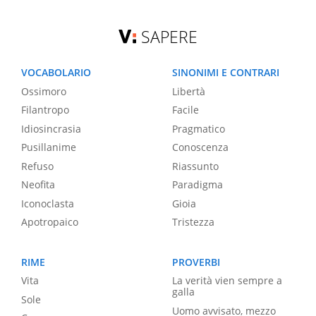
SAPERE
VOCABOLARIO
SINONIMI E CONTRARI
Ossimoro
Libertà
Filantropo
Facile
Idiosincrasia
Pragmatico
Pusillanime
Conoscenza
Refuso
Riassunto
Neofita
Paradigma
Iconoclasta
Gioia
Apotropaico
Tristezza
RIME
PROVERBI
Vita
La verità vien sempre a
galla
Sole
Uomo avvisato, mezzo