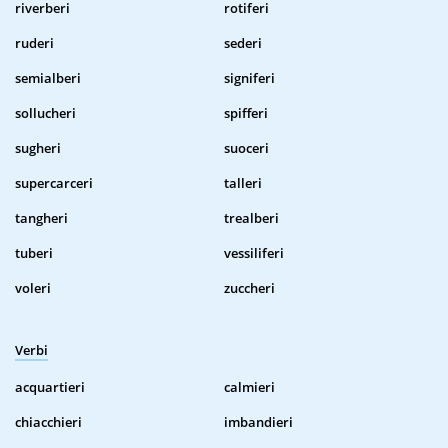
riverberi
rotiferi
ruderi
sederi
semialberi
signiferi
sollucheri
spifferi
sugheri
suoceri
supercarceri
talleri
tangheri
trealberi
tuberi
vessiliferi
voleri
zuccheri
Verbi
acquartieri
calmieri
chiacchieri
imbandieri