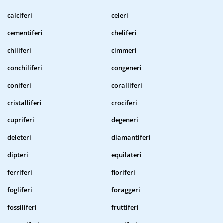
calciferi
celeri
cementiferi
cheliferi
chiliferi
cimmeri
conchiliferi
congeneri
coniferi
coralliferi
cristalliferi
crociferi
cupriferi
degeneri
deleteri
diamantiferi
dipteri
equilateri
ferriferi
fioriferi
fogliferi
foraggeri
fossiliferi
fruttiferi