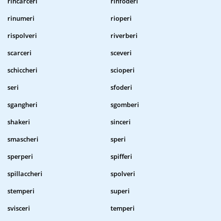
rincarceri
rinfoderi
rinumeri
rioperi
rispolveri
riverberi
scarceri
sceveri
schiccheri
scioperi
seri
sfoderi
sgangheri
sgomberi
shakeri
sinceri
smascheri
speri
sperperi
spifferi
spillaccheri
spolveri
stemperi
superi
svisceri
temperi