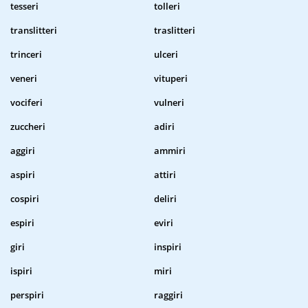
tesseri
tolleri
translitteri
traslitteri
trinceri
ulceri
veneri
vituperi
vociferi
vulneri
zuccheri
adiri
aggiri
ammiri
aspiri
attiri
cospiri
deliri
espiri
eviri
giri
inspiri
ispiri
miri
perspiri
raggiri