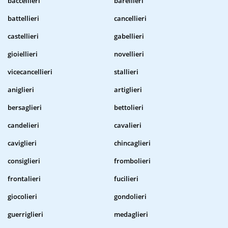
baccellieri
barellieri
battellieri
cancellieri
castellieri
gabellieri
gioiellieri
novellieri
vicecancellieri
stallieri
aniglieri
artiglieri
bersaglieri
bettolieri
candelieri
cavalieri
caviglieri
chincaglieri
consiglieri
frombolieri
frontalieri
fucilieri
giocolieri
gondolieri
guerriglieri
medaglieri