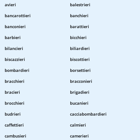
avieri
balestrieri
bancarottieri
banchieri
banconieri
barattieri
barbieri
bicchieri
bilancieri
biliardieri
biscazzieri
biscottieri
bombardieri
borsettieri
bracchieri
bracconieri
bracieri
brigadieri
brocchieri
bucanieri
budrieri
cacciabombardieri
caffettieri
calmieri
cambusieri
camerieri