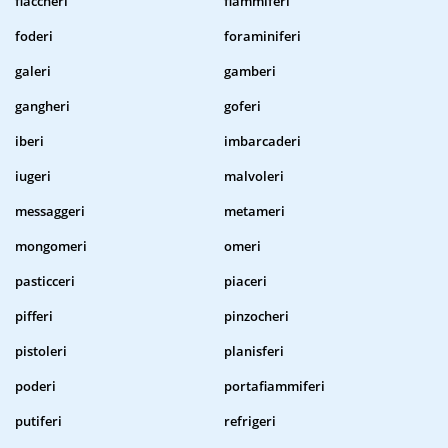
fiaccheri
fiammiferi
foderi
foraminiferi
galeri
gamberi
gangheri
goferi
iberi
imbarcaderi
iugeri
malvoleri
messaggeri
metameri
mongomeri
omeri
pasticceri
piaceri
pifferi
pinzocheri
pistoleri
planisferi
poderi
portafiammiferi
putiferi
refrigeri