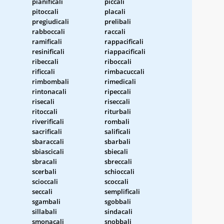
pianificali
piccali
pitoccali
placali
pregiudicali
prelibali
rabboccali
raccali
ramificali
rappacificali
resinificali
riappacificali
ribeccali
riboccali
rificcali
rimbacuccali
rimbombali
rimedicali
rintonacali
ripeccali
risecali
riseccali
ritoccali
riturbali
riverificali
rombali
sacrificali
salificali
sbaraccali
sbarbali
sbiascicali
sbiecali
sbracali
sbreccali
scerbali
schioccali
scioccali
scoccali
seccali
semplificali
sgambali
sgobbali
sillabali
sindacali
smonacali
snobbali