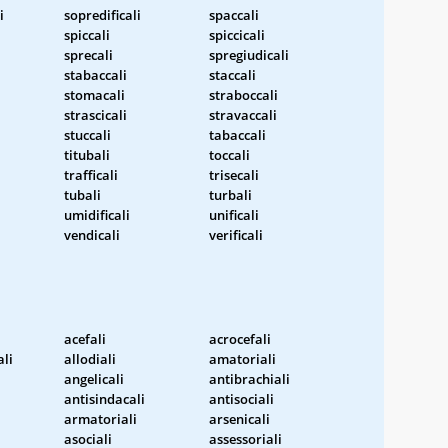
i
sopredificali
spaccali
spiccali
spiccicali
sprecali
spregiudicali
stabaccali
staccali
stomacali
straboccali
strascicali
stravaccali
stuccali
tabaccali
titubali
toccali
trafficali
trisecali
tubali
turbali
umidificali
unificali
vendicali
verificali
acefali
acrocefali
ali
allodiali
amatoriali
i
angelicali
antibrachiali
antisindacali
antisociali
armatoriali
arsenicali
asociali
assessoriali