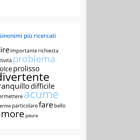
 sinonimi più ricercati
ire
importante
richiesta
problema
tività
prolisso
olce
divertente
ranquillo
difficile
acume
ermettere
fare
particolare
bello
nerme
amore
paura