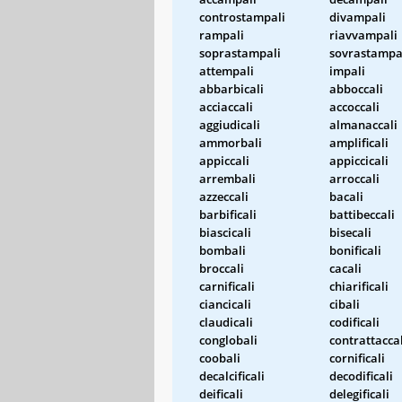
controstampali
divampali
rampali
riavvampali
soprastampali
sovrastampa
attempali
impali
abbarbicali
abboccali
acciaccali
accoccali
aggiudicali
almanaccali
ammorbali
amplificali
appiccali
appiccicali
arrembali
arroccali
azzeccali
bacali
barbificali
battibeccali
biascicali
bisecali
bombali
bonificali
broccali
cacali
carnificali
chiarificali
ciancicali
cibali
claudicali
codificali
conglobali
contrattaccal
coobali
cornificali
decalcificali
decodificali
deificali
delegificali