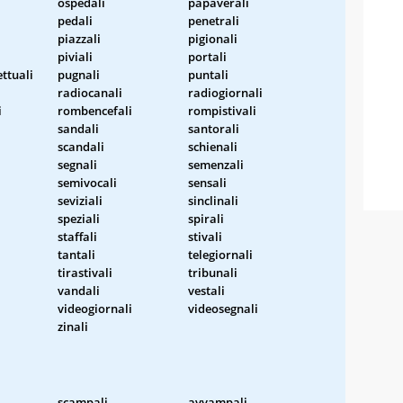
ospedali
papaverali
pedali
penetrali
piazzali
pigionali
piviali
portali
ttuali
pugnali
puntali
radiocanali
radiogiornali
i
rombencefali
rompistivali
sandali
santorali
scandali
schienali
segnali
semenzali
semivocali
sensali
seviziali
sinclinali
speziali
spirali
staffali
stivali
tantali
telegiornali
tirastivali
tribunali
vandali
vestali
videogiornali
videosegnali
zinali
scampali
avvampali