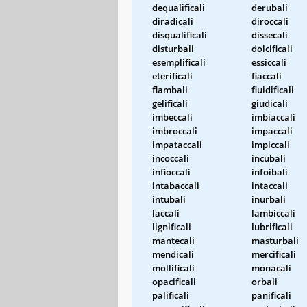
dequalificali
derubali
diradicali
diroccali
disqualificali
dissecali
disturbali
dolcificali
esemplificali
essiccali
eterificali
fiaccali
flambali
fluidificali
gelificali
giudicali
imbeccali
imbiaccali
imbroccali
impaccali
impataccali
impiccali
incoccali
incubali
infioccali
infoibali
intabaccali
intaccali
intubali
inurbali
laccali
lambiccali
lignificali
lubrificali
mantecali
masturbali
mendicali
mercificali
mollificali
monacali
opacificali
orbali
palificali
panificali