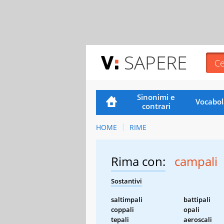
SAPERE
Sinonimi e
Vocabol
contrari
HOME
RIME
Rima con:
campali
Sostantivi
saltimpali
battipali
coppali
opali
tepali
aeroscali