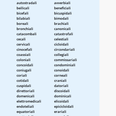
autostradali
avverbiali
beilicali
beneficiali
bicefali
bicuspidali
bilabiali
bimodali
boreali
brachiali
bronchiali
canonicali
catacombali
catastrofali
cecali
celestiali
cervicali
cicloidali
cinocefali
circondariali
coassiali
collegiali
coloniali
commissariali
concoidali
condominiali
coniugali
conoidali
coriali
corneali
cotidali
craniali
cuspidali
datoriali
direttoriali
discoidali
domenicali
dominicali
elettromedicali
elicoidali
endoteliali
epicicloidali
equatoriali
erariali