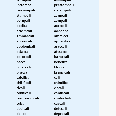
inciampali
prestampali
rinciampali
ristampali
li
stampali
zampali
pompali
zompali
abdicali
accecali
acidificali
addobbali
ammaccali
ammiccali
annoccali
appacificali
appiombali
arrecali
attaccali
attraccali
baloccali
baraccali
beccali
beneficali
bivaccali
bloccali
braccali
brancicali
calcificali
cali
chilificali
chimificali
cicali
ciccali
cokificali
conficcali
i
controindicali
conturbali
cubali
cuccali
dedicali
defecali
delibali
deprecali