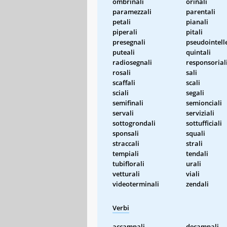
ombrinali
orinali
paramezzali
parentali
petali
pianali
piperali
pitali
presegnali
pseudointelle
puteali
quintali
radiosegnali
responsorial
rosali
sali
scaffali
scali
sciali
segali
semifinali
semionciali
servali
serviziali
sottogrondali
sottufficiali
sponsali
squali
straccali
strali
tempiali
tendali
tubiflorali
urali
vetturali
viali
videoterminali
zendali
Verbi
accampali
decampali