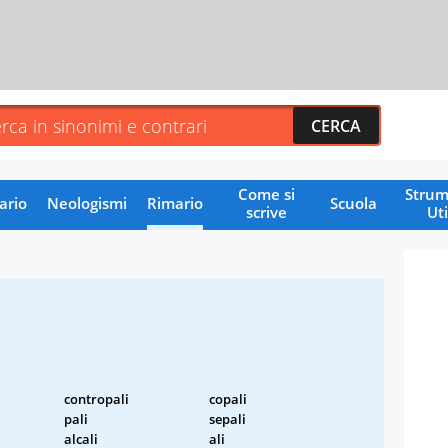
Come si
Strum
ario
Neologismi
Rimario
Scuola
scrive
Uti
contropali
copali
pali
sepali
alcali
ali