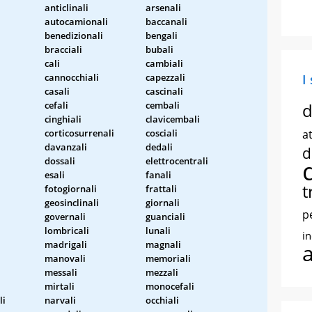
anticlinali
arsenali
autocamionali
baccanali
benedizionali
bengali
bracciali
bubali
cali
cambiali
cannocchiali
capezzali
I
casali
cascinali
cefali
cembali
d
cinghiali
clavicembali
corticosurrenali
cosciali
at
davanzali
dedali
d
dossali
elettrocentrali
esali
fanali
t
fotogiornali
frattali
geosinclinali
giornali
p
governali
guanciali
lombricali
lunali
i
madrigali
magnali
manovali
memoriali
messali
mezzali
mirtali
monocefali
li
narvali
occhiali