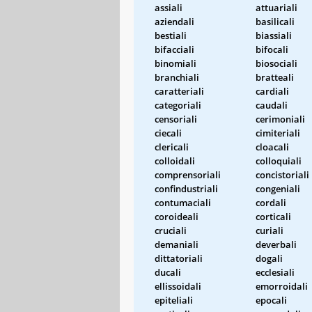
assiali
attuariali
aziendali
basilicali
bestiali
biassiali
bifacciali
bifocali
binomiali
biosociali
branchiali
bratteali
caratteriali
cardiali
categoriali
caudali
censoriali
cerimoniali
ciecali
cimiteriali
clericali
cloacali
colloidali
colloquiali
comprensoriali
concistoriali
confindustriali
congeniali
contumaciali
cordali
coroideali
corticali
cruciali
curiali
demaniali
deverbali
dittatoriali
dogali
ducali
ecclesiali
ellissoidali
emorroidali
epiteliali
epocali