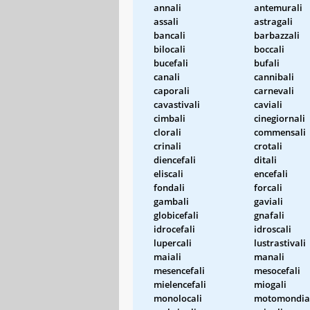
annali
antemurali
assali
astragali
bancali
barbazzali
bilocali
boccali
bucefali
bufali
canali
cannibali
caporali
carnevali
cavastivali
caviali
cimbali
cinegiornali
clorali
commensali
crinali
crotali
diencefali
ditali
eliscali
encefali
fondali
forcali
gambali
gaviali
globicefali
gnafali
idrocefali
idroscali
lupercali
lustrastivali
maiali
manali
mesencefali
mesocefali
mielencefali
miogali
monolocali
motomondia