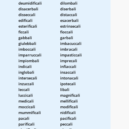
deumidificali
dilombali
disacerbali
diserbali
disseccali
distaccali
edificali
esacerbali
esterificali
estrinsecali
ficcali
fioccali
gabbali
garbali
giulebbali
imbacuccali
imboccali
imbracali
imparruccali
impasticcali
impiombali
imprecali
indicali
infiaccali
inglobali
insaccali
intersecali
intonacali
inzuccali
ipotecali
leccali
libali
luccicali
magnificali
medicali
mellificali
moccicali
modificali
mummificali
nidificali
pacali
pacificali
parificali
peccali