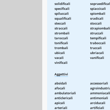
solidificali
sopraedifical
specificali
spiaccicali
spiluccali
spiombali
squalificali
sradicali
steccali
stoccali
straccali
strapiombali
strombali
struccali
taroccali
tempificali
tonificali
traboccali
trombali
truccali
ubicali
ubriacali
vacali
vanificali
vinificali
Aggettivi
absidali
accessoriali
afocali
agroindustri
ambulatoriali
ammoniacal
anticlericali
antimoniali
apicali
arciducali
arteriali
artificiali