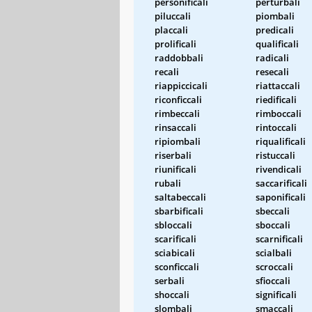
personificali
perturbali
piluccali
piombali
placcali
predicali
prolificali
qualificali
raddobbali
radicali
recali
resecali
riappiccicali
riattaccali
riconficcali
riedificali
rimbeccali
rimboccali
rinsaccali
rintoccali
ripiombali
riqualificali
riserbali
ristuccali
riunificali
rivendicali
rubali
saccarificali
saltabeccali
saponificali
sbarbificali
sbeccali
sbloccali
sboccali
scarificali
scarnificali
sciabicali
scialbali
sconficcali
scroccali
serbali
sfioccali
shoccali
significali
slombali
smaccali