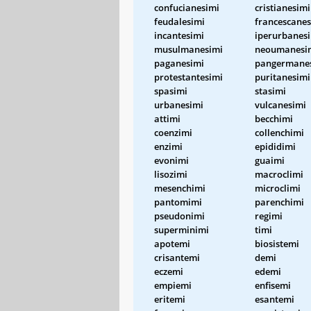
confucianesimi
cristianesimi
feudalesimi
francescanes
incantesimi
iperurbanes
musulmanesimi
neoumanesi
paganesimi
pangermane
protestantesimi
puritanesimi
spasimi
stasimi
urbanesimi
vulcanesimi
attimi
becchimi
coenzimi
collenchimi
enzimi
epididimi
evonimi
guaimi
lisozimi
macroclimi
mesenchimi
microclimi
pantomimi
parenchimi
pseudonimi
regimi
superminimi
timi
apotemi
biosistemi
crisantemi
demi
eczemi
edemi
empiemi
enfisemi
eritemi
esantemi