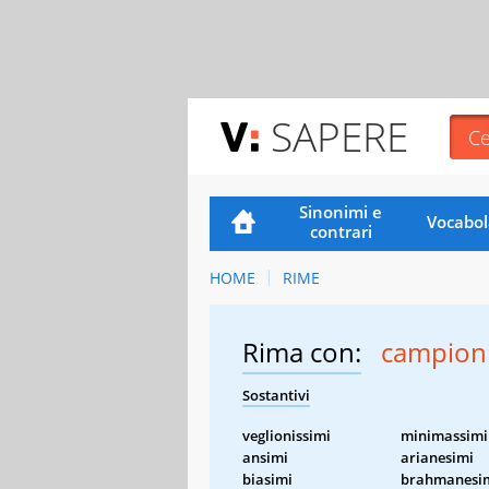
SAPERE
Sinonimi e
Vocabol
contrari
HOME
RIME
Rima con:
campioni
Sostantivi
veglionissimi
minimassimi
ansimi
arianesimi
biasimi
brahmanesi