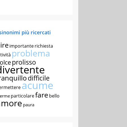
 sinonimi più ricercati
ire
importante
richiesta
problema
tività
prolisso
olce
divertente
ranquillo
difficile
acume
ermettere
fare
particolare
bello
nerme
amore
paura