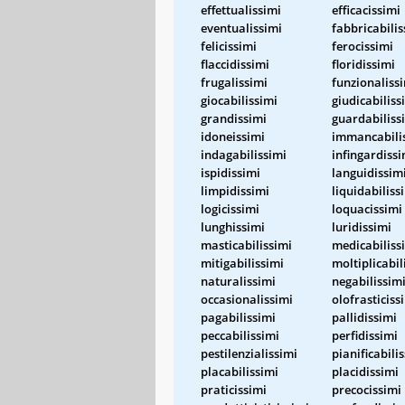
effettualissimi
efficacissimi
eventualissimi
fabbricabilis
felicissimi
ferocissimi
flaccidissimi
floridissimi
frugalissimi
funzionaliss
giocabilissimi
giudicabiliss
grandissimi
guardabiliss
idoneissimi
immancabili
indagabilissimi
infingardissi
ispidissimi
languidissim
limpidissimi
liquidabiliss
logicissimi
loquacissimi
lunghissimi
luridissimi
masticabilissimi
medicabiliss
mitigabilissimi
moltiplicabil
naturalissimi
negabilissim
occasionalissimi
olofrasticiss
pagabilissimi
pallidissimi
peccabilissimi
perfidissimi
pestilenzialissimi
pianificabili
placabilissimi
placidissimi
praticissimi
precocissimi