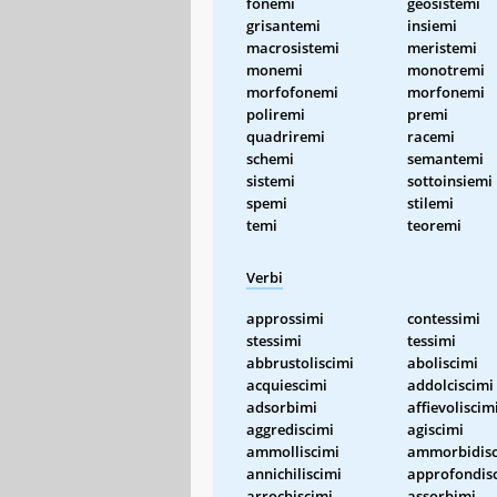
fonemi
geosistemi
grisantemi
insiemi
macrosistemi
meristemi
monemi
monotremi
morfofonemi
morfonemi
poliremi
premi
quadriremi
racemi
schemi
semantemi
sistemi
sottoinsiemi
spemi
stilemi
temi
teoremi
Verbi
approssimi
contessimi
stessimi
tessimi
abbrustoliscimi
aboliscimi
acquiescimi
addolciscimi
adsorbimi
affievoliscim
aggrediscimi
agiscimi
ammolliscimi
ammorbidisc
annichiliscimi
approfondis
arrochiscimi
assorbimi