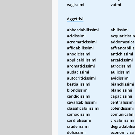
vagiscimi
vaimi
Aggettivi
abbordabilissimi
abilissimi
acidissimi
acquaticissi
acromaticissimi
addomesticab
affidabilissimi
affrancabilis
anodicissimi
antichissimi
applicabilissimi
arcaicissimi
aromaticissimi
atrocissimi
audacissimi
aulicissimi
autocriticissimi
avidissimi
bestialissimi
bianchissimi
biondissimi
blandissimi
candidissimi
capacissimi
cavalcabilissimi
centralissimi
classificabilissimi
colendissimi
comodissimi
comunicabili
cordialissimi
creabilissimi
crudelissimi
degradabilis
dolcissimi
economiciss