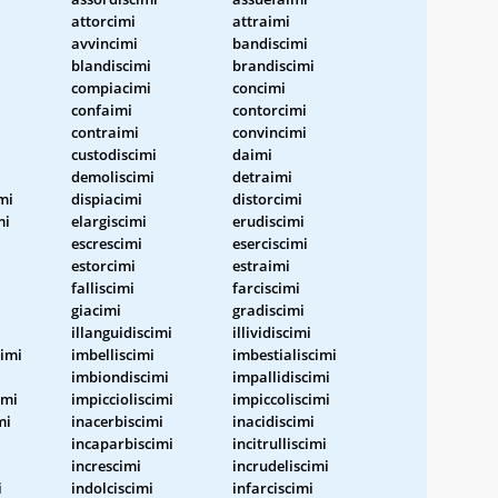
attorcimi
attraimi
avvincimi
bandiscimi
blandiscimi
brandiscimi
compiacimi
concimi
confaimi
contorcimi
contraimi
convincimi
custodiscimi
daimi
demoliscimi
detraimi
mi
dispiacimi
distorcimi
mi
elargiscimi
erudiscimi
escrescimi
eserciscimi
estorcimi
estraimi
falliscimi
farciscimi
giacimi
gradiscimi
illanguidiscimi
illividiscimi
imi
imbelliscimi
imbestialiscimi
imbiondiscimi
impallidiscimi
imi
impiccioliscimi
impiccoliscimi
mi
inacerbiscimi
inacidiscimi
incaparbiscimi
incitrulliscimi
increscimi
incrudeliscimi
i
indolciscimi
infarciscimi