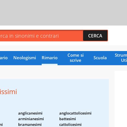
Come si
Strum
ario
Neologismi
Rimario
Scuola
scrive
Uti
ssimi
anglicanesimi
anglocattolicesimi
arminianesimi
battesimi
mi
bramanesimi
cattolicesimi