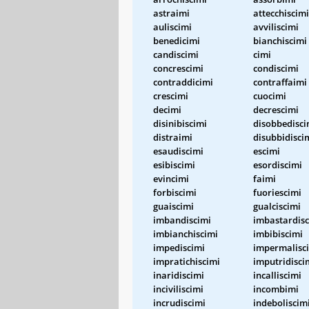
astraimi
attecchiscimi
auliscimi
avviliscimi
benedicimi
bianchiscimi
candiscimi
cimi
concrescimi
condiscimi
contraddicimi
contraffaimi
crescimi
cuocimi
decimi
decrescimi
disinibiscimi
disobbedisci
distraimi
disubbidisci
esaudiscimi
escimi
esibiscimi
esordiscimi
evincimi
faimi
forbiscimi
fuoriescimi
guaiscimi
gualciscimi
imbandiscimi
imbastardisc
imbianchiscimi
imbibiscimi
impediscimi
impermalisc
impratichiscimi
imputridisci
inaridiscimi
incalliscimi
inciviliscimi
incombimi
incrudiscimi
indeboliscim