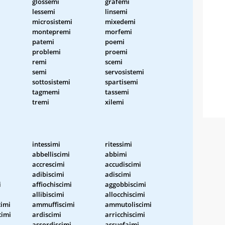
glossemi
grafemi
lessemi
linsemi
microsistemi
mixedemi
montepremi
morfemi
patemi
poemi
problemi
proemi
remi
scemi
semi
servosistemi
sottosistemi
spartisemi
tagmemi
tassemi
tremi
xilemi
intessimi
ritessimi
abbelliscimi
abbimi
accrescimi
accudiscimi
adibiscimi
adiscimi
i
affiochiscimi
aggobbiscimi
allibiscimi
allocchiscimi
imi
ammuffiscimi
ammutoliscimi
cimi
ardiscimi
arricchiscimi
assordiscimi
assuefaimi