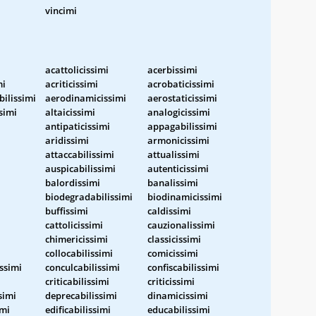
vincimi
acattolicissimi
acerbissimi
mi
acriticissimi
acrobaticissimi
ilissimi
aerodinamicissimi
aerostaticissimi
simi
altaicissimi
analogicissimi
antipaticissimi
appagabilissimi
aridissimi
armonicissimi
attaccabilissimi
attualissimi
auspicabilissimi
autenticissimi
balordissimi
banalissimi
biodegradabilissimi
biodinamicissimi
buffissimi
caldissimi
cattolicissimi
cauzionalissimi
chimericissimi
classicissimi
collocabilissimi
comicissimi
ssimi
conculcabilissimi
confiscabilissimi
criticabilissimi
criticissimi
simi
deprecabilissimi
dinamicissimi
imi
edificabilissimi
educabilissimi