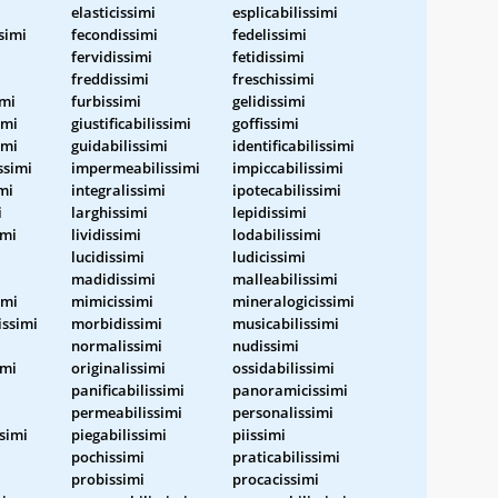
elasticissimi
esplicabilissimi
simi
fecondissimi
fedelissimi
fervidissimi
fetidissimi
freddissimi
freschissimi
imi
furbissimi
gelidissimi
imi
giustificabilissimi
goffissimi
imi
guidabilissimi
identificabilissimi
ssimi
impermeabilissimi
impiccabilissimi
mi
integralissimi
ipotecabilissimi
i
larghissimi
lepidissimi
imi
lividissimi
lodabilissimi
lucidissimi
ludicissimi
madidissimi
malleabilissimi
imi
mimicissimi
mineralogicissimi
issimi
morbidissimi
musicabilissimi
i
normalissimi
nudissimi
imi
originalissimi
ossidabilissimi
panificabilissimi
panoramicissimi
permeabilissimi
personalissimi
ssimi
piegabilissimi
piissimi
pochissimi
praticabilissimi
probissimi
procacissimi