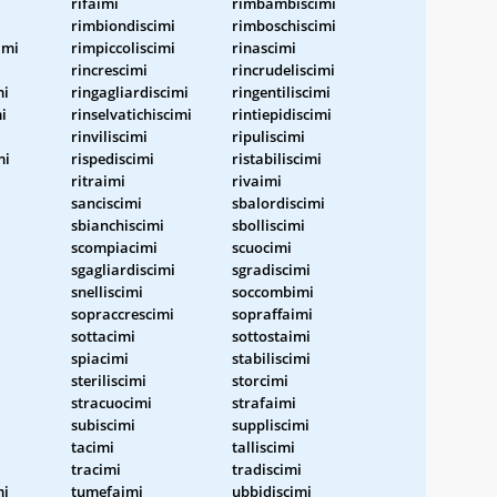
rifaimi
rimbambiscimi
rimbiondiscimi
rimboschiscimi
imi
rimpiccoliscimi
rinascimi
rincrescimi
rincrudeliscimi
mi
ringagliardiscimi
ringentiliscimi
i
rinselvatichiscimi
rintiepidiscimi
i
rinviliscimi
ripuliscimi
mi
rispediscimi
ristabiliscimi
ritraimi
rivaimi
sanciscimi
sbalordiscimi
sbianchiscimi
sbolliscimi
scompiacimi
scuocimi
sgagliardiscimi
sgradiscimi
snelliscimi
soccombimi
sopraccrescimi
sopraffaimi
sottacimi
sottostaimi
spiacimi
stabiliscimi
steriliscimi
storcimi
stracuocimi
strafaimi
subiscimi
suppliscimi
tacimi
talliscimi
tracimi
tradiscimi
mi
tumefaimi
ubbidiscimi