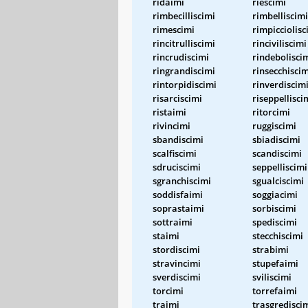
ridaimi
riescimi
rimbecilliscimi
rimbelliscimi
rimescimi
rimpicciolisc
rincitrulliscimi
rinciviliscimi
rincrudiscimi
rindebolisci
ringrandiscimi
rinsecchiscim
rintorpidiscimi
rinverdiscim
risarciscimi
riseppellisci
ristaimi
ritorcimi
rivincimi
ruggiscimi
sbandiscimi
sbiadiscimi
scalfiscimi
scandiscimi
sdruciscimi
seppelliscimi
sgranchiscimi
sgualciscimi
soddisfaimi
soggiacimi
soprastaimi
sorbiscimi
sottraimi
spediscimi
staimi
stecchiscimi
stordiscimi
strabimi
stravincimi
stupefaimi
sverdiscimi
sviliscimi
torcimi
torrefaimi
traimi
trasgredisci