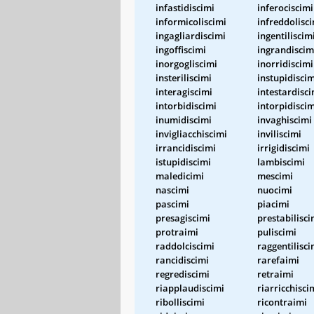
infastidiscimi
inferociscimi
informicoliscimi
infreddolisc
ingagliardiscimi
ingentiliscim
ingoffiscimi
ingrandiscim
inorgogliscimi
inorridiscimi
insteriliscimi
instupidiscim
interagiscimi
intestardisci
intorbidiscimi
intorpidiscim
inumidiscimi
invaghiscimi
invigliacchiscimi
inviliscimi
irrancidiscimi
irrigidiscimi
istupidiscimi
lambiscimi
maledicimi
mescimi
nascimi
nuocimi
pascimi
piacimi
presagiscimi
prestabilisci
protraimi
puliscimi
raddolciscimi
raggentilisci
rancidiscimi
rarefaimi
regrediscimi
retraimi
riapplaudiscimi
riarricchisci
ribolliscimi
ricontraimi