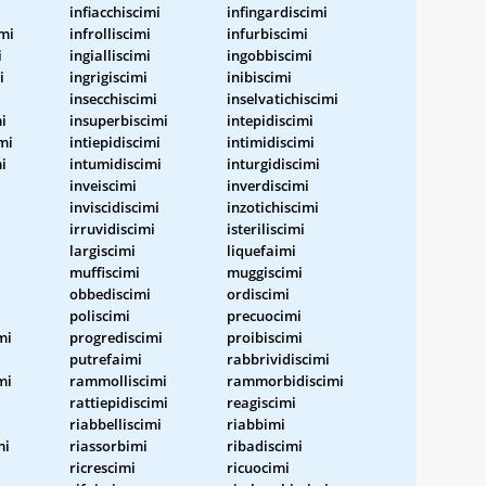
infiacchiscimi
infingardiscimi
imi
infrolliscimi
infurbiscimi
i
ingialliscimi
ingobbiscimi
i
ingrigiscimi
inibiscimi
insecchiscimi
inselvatichiscimi
i
insuperbiscimi
intepidiscimi
mi
intiepidiscimi
intimidiscimi
i
intumidiscimi
inturgidiscimi
inveiscimi
inverdiscimi
inviscidiscimi
inzotichiscimi
irruvidiscimi
isteriliscimi
largiscimi
liquefaimi
muffiscimi
muggiscimi
obbediscimi
ordiscimi
poliscimi
precuocimi
mi
progrediscimi
proibiscimi
putrefaimi
rabbrividiscimi
mi
rammolliscimi
rammorbidiscimi
rattiepidiscimi
reagiscimi
riabbelliscimi
riabbimi
mi
riassorbimi
ribadiscimi
ricrescimi
ricuocimi