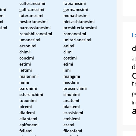
culteranesimi
fabianesimi
imi
gallicanesimi
germanesimi
imi
luteranesimi
monachesimi
mi
nestorianesimi
nietzschianesimi
simi
parnassianesimi
presbiterianesimi
repubblicanesimi
romanesimi
I
umanesimi
unitarianesimi
acronimi
animi
d
chimi
climi
concimi
cottimi
at
estimi
etimi
d
lettimi
limi
malanimi
mangimi
t
mimi
neodimi
paronimi
prosenchimi
p
sclerenchimi
sinonimi
toponimi
anatemi
i
biremi
blastemi
diademi
ecosistemi
eliantemi
emblemi
epifonemi
eremi
fellemi
filosofemi