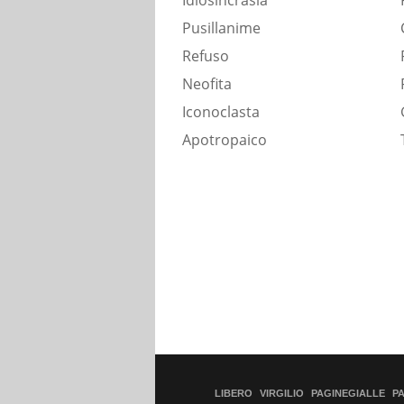
Idiosincrasia
Pusillanime
Refuso
Neofita
Iconoclasta
Apotropaico
LIBERO
VIRGILIO
PAGINEGIALLE
P