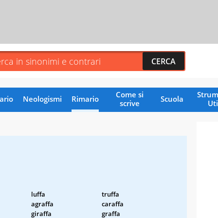
Come si
Strum
ario
Neologismi
Rimario
Scuola
scrive
Uti
luffa
truffa
agraffa
caraffa
giraffa
graffa