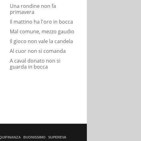
Una rondine non fa
primavera
Il mattino ha l'oro in bocca
Mal comune, mezzo gaudio
Il gioco non vale la candela
Al cuor non si comanda
A caval donato non si
guarda in bocca
QUIFINANZA
BUONISSIMO
SUPEREVA