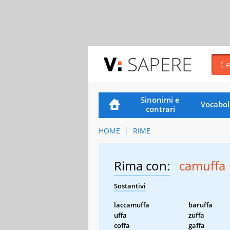
SAPERE
Sinonimi e
Vocabol
contrari
HOME
RIME
Rima con:
camuffa
Sostantivi
laccamuffa
baruffa
uffa
zuffa
coffa
gaffa