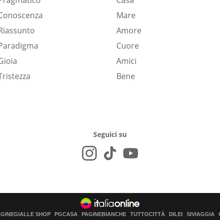
Pragmatico
Casa
Conoscenza
Mare
Riassunto
Amore
Paradigma
Cuore
Gioia
Amici
Tristezza
Bene
Seguici su
AGINEGIALLE SHOP
PGCASA
PAGINEBIANCHE
TUTTOCITTÀ
DILEI
SIVIAGGIA