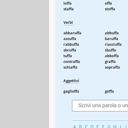
loffa
offa
staffa
stoffa
Verbi
abbaruffa
abbuffa
azzuffa
baruffa
rabbuffa
riacciuffa
sbruffa
sbuffa
tuffa
abboffa
contraffa
graffa
schiaffa
sopraffa
Aggettivi
gaglioffa
goffa
A
B
C
D
E
F
G
H
I
J