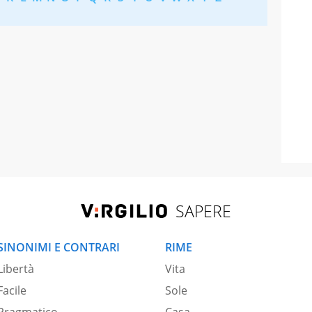
SAPERE
SINONIMI E CONTRARI
RIME
Libertà
Vita
Facile
Sole