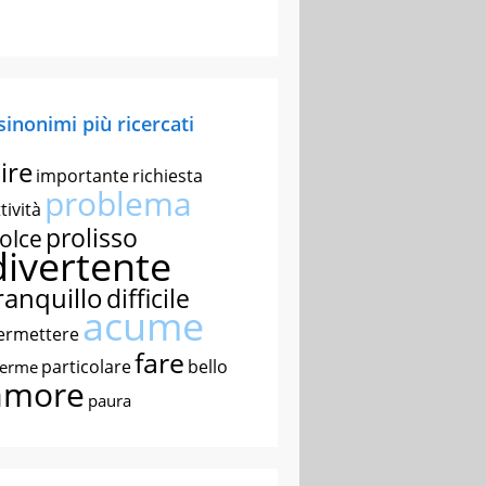
 sinonimi più ricercati
ire
importante
richiesta
problema
tività
prolisso
olce
divertente
ranquillo
difficile
acume
ermettere
fare
particolare
bello
nerme
amore
paura