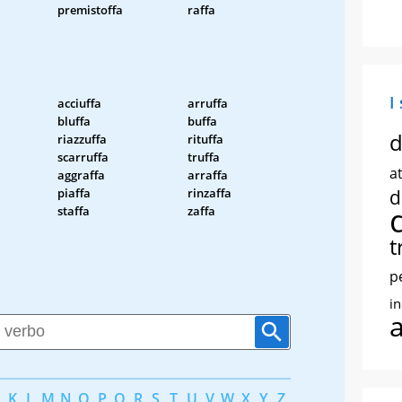
premistoffa
raffa
I
acciuffa
arruffa
bluffa
buffa
d
riazzuffa
rituffa
scarruffa
truffa
at
aggraffa
arraffa
piaffa
rinzaffa
d
staffa
zaffa
t
p
i
K
L
M
N
O
P
Q
R
S
T
U
V
W
X
Y
Z