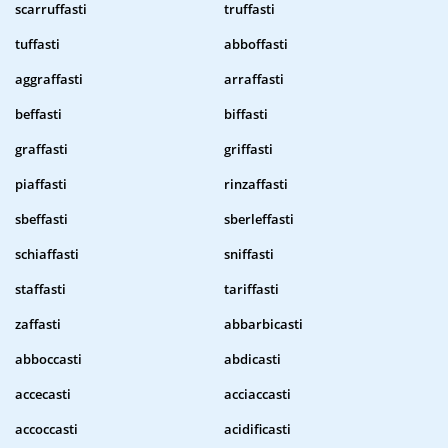
scarruffasti
truffasti
tuffasti
abboffasti
aggraffasti
arraffasti
beffasti
biffasti
graffasti
griffasti
piaffasti
rinzaffasti
sbeffasti
sberleffasti
schiaffasti
sniffasti
staffasti
tariffasti
zaffasti
abbarbicasti
abboccasti
abdicasti
accecasti
acciaccasti
accoccasti
acidificasti