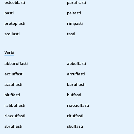
osteoblasti
parafrasti
pasti
peltasti
protoplasti
rimpasti
scoliasti
tasti
Verbi
abbaruffasti
abbuffasti
acciuffasti
arruffasti
azzuffasti
baruffasti
bluffasti
buffasti
rabbuffasti
riacciuffasti
riazzuffasti
rituffasti
sbruffasti
sbuffasti