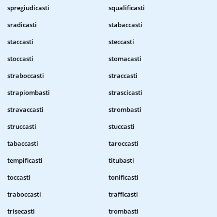
spregiudicasti
squalificasti
sradicasti
stabaccasti
staccasti
steccasti
stoccasti
stomacasti
straboccasti
straccasti
strapiombasti
strascicasti
stravaccasti
strombasti
struccasti
stuccasti
tabaccasti
taroccasti
tempificasti
titubasti
toccasti
tonificasti
traboccasti
trafficasti
trisecasti
trombasti