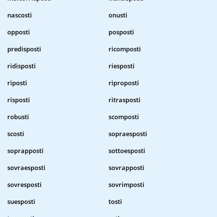
nascosti
onusti
opposti
posposti
predisposti
ricomposti
ridisposti
riesposti
riposti
riproposti
risposti
ritrasposti
robusti
scomposti
scosti
sopraesposti
soprapposti
sottoesposti
sovraesposti
sovrapposti
sovresposti
sovrimposti
suesposti
tosti