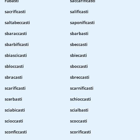
rubasti
saccarificasti
sacrificasti
salificasti
saltabeccasti
saponificasti
sbaraccasti
sbarbasti
sbarbificasti
sbeccasti
sbiascicasti
sbiecasti
sbloccasti
sboccasti
sbracasti
sbreccasti
scarificasti
scarnificasti
scerbasti
schioccasti
sciabicasti
scialbasti
scioccasti
scoccasti
sconficcasti
scorificasti