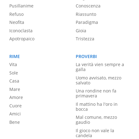
Pusillanime
Conoscenza
Refuso
Riassunto
Neofita
Paradigma
Iconoclasta
Gioia
Apotropaico
Tristezza
RIME
PROVERBI
Vita
La verità vien sempre a
galla
Sole
Uomo avvisato, mezzo
Casa
salvato
Mare
Una rondine non fa
primavera
Amore
Il mattino ha l'oro in
Cuore
bocca
Amici
Mal comune, mezzo
Bene
gaudio
Il gioco non vale la
candela