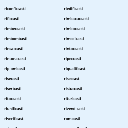
riconficcasti
riedificasti
rificcasti
rimbacuccasti
rimbeccasti
rimboccasti
rimbombasti
rimedicasti
rinsaccasti
rintoccasti
rintonacasti
ripeccasti
ripiombasti
riqualificasti
risecasti
riseccasti
riserbasti
ristuccasti
ritoccasti
riturbasti
riunificasti
rivendicasti
riverificasti
rombasti