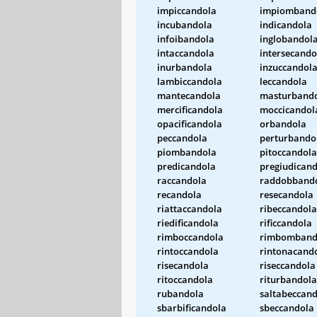
impiccandola
impiomband
incubandola
indicandola
infoibandola
inglobandol
intaccandola
intersecando
inurbandola
inzuccandol
lambiccandola
leccandola
mantecandola
masturband
mercificandola
moccicandol
opacificandola
orbandola
peccandola
perturbando
piombandola
pitoccandola
predicandola
pregiudican
raccandola
raddobband
recandola
resecandola
riattaccandola
ribeccandola
riedificandola
rificcandola
rimboccandola
rimbomband
rintoccandola
rintonacand
risecandola
riseccandola
ritoccandola
riturbandola
rubandola
saltabeccan
sbarbificandola
sbeccandola