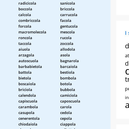
radicicola
sanicola
boccola
briccola
calcola
carrucola
combriccola
facola
forcola
gentucola
macromolecola
mescola
I
roncola
rucola
taccola
zoccola
d
aiuola
allodola
arzagola
asola
at
autoscuola
bagnarola
d
barbabietola
barcaiola
battola
bestiola
t
bietola
bombola
boscaiola
botola
p
briciola
bubbola
calendola
camiciola
i
capiscuola
caposcuola
carambola
carola
casupola
cedola
cenerentola
cepola
chiodaiola
ciappola