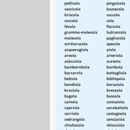
pellicola
pinguicola
vescicola
bazzecola
briscola
caccola
coccola
cola
fecola
fiaccola
grammo-molecola
ladruncola
molecola
pagliucola
scrittorucola
specola
acquerugiola
aiola
areola
arteriola
asticciola
aureola
bamberottola
bambola
barcarola
battagliola
bettola
bibliopola
bondiola
borsaiola
braciola
bresaola
bugola
bussola
camola
cannaiola
capriola
carabattola
carriola
castagnola
cedrangola
cenciaiola
chiattaiola
chiocciola