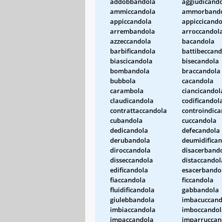
addobbandola
aggiudicand
ammiccandola
ammorband
appiccandola
appiccicando
arrembandola
arroccandol
azzeccandola
bacandola
barbificandola
battibeccand
biascicandola
bisecandola
bombandola
braccandola
bubbola
cacandola
carambola
ciancicandol
claudicandola
codificandol
contrattaccandola
controindic
cubandola
cuccandola
dedicandola
defecandola
derubandola
deumidifica
diroccandola
disacerband
disseccandola
distaccandol
edificandola
esacerbando
fiaccandola
ficcandola
fluidificandola
gabbandola
giulebbandola
imbacuccand
imbiaccandola
imboccandol
impaccandola
imparruccan