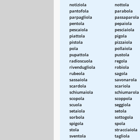
notiziola
nottola
pantofola
parabola
parpagliola
passaparola
pentola
pepaiola
pescaiola
pesciaiola
piattola
pigola
pistola
pizzaiola
pola
pollaiola
pupattola
pustola
radioscuola
regola
rivendugliola
robiola
rubeola
sagola
sassaiola
savonarola
scardola
scariola
schiumaiola
schiumarola
scopola
scoppola
scuola
seggiola
setaiola
setola
sorbola
sottogola
spigola
spola
stola
stracciaiola
sventola
tagliola