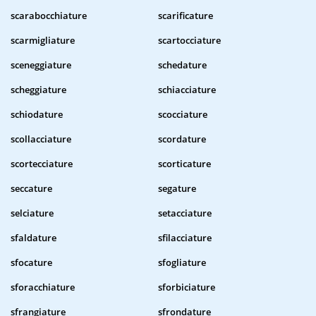
scarabocchiature
scarificature
scarmigliature
scartocciature
sceneggiature
schedature
scheggiature
schiacciature
schiodature
scocciature
scollacciature
scordature
scortecciature
scorticature
seccature
segature
selciature
setacciature
sfaldature
sfilacciature
sfocature
sfogliature
sforacchiature
sforbiciature
sfrangiature
sfrondature