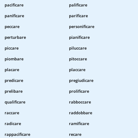
pacificare
palificare
panificare
parificare
peccare
personificare
perturbare
pianificare
piccare
piluccare
piombare
pitoccare
placare
placcare
predicare
pregiudicare
prelibare
prolificare
qualificare
rabboccare
raccare
raddobbare
radicare
ramificare
rappacificare
recare