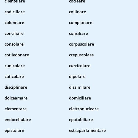
clientelare
cocleare
codicillare
collinare
colonnare
complanare
conciliare
consiliare
consolare
corpuscolare
cotiledonare
crepuscolare
cunicolare
curricolare
cuticolare
dipolare
disciplinare
dissimilare
dolceamare
domiciliare
elementare
elettronucleare
endocellulare
epatobiliare
epistolare
estraparlamentare