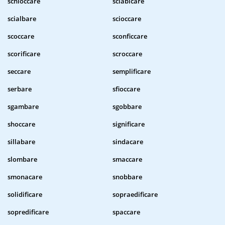
schioccare
sciabicare
scialbare
scioccare
scoccare
sconficcare
scorificare
scroccare
seccare
semplificare
serbare
sfioccare
sgambare
sgobbare
shoccare
significare
sillabare
sindacare
slombare
smaccare
smonacare
snobbare
solidificare
sopraedificare
sopredificare
spaccare