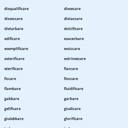
disqualificare
dissecare
disseccare
distaccare
disturbare
dolcificare
edificare
esacerbare
esemplificare
essiccare
esterificare
estrinsecare
eterificare
fiaccare
ficcare
fioccare
flambare
fluidificare
gabbare
garbare
gelificare
giudicare
giulebbare
glorificare