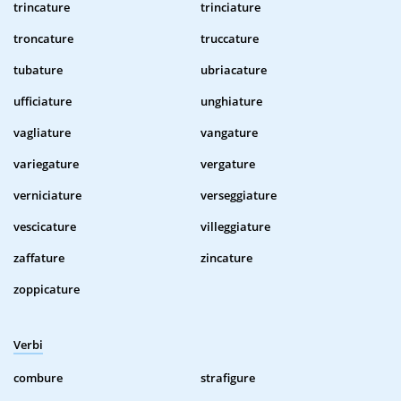
trincature
trinciature
troncature
truccature
tubature
ubriacature
ufficiature
unghiature
vagliature
vangature
variegature
vergature
verniciature
verseggiature
vescicature
villeggiature
zaffature
zincature
zoppicature
Verbi
combure
strafigure