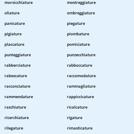
morsicchiature
mostreggiature
oliature
ombreggiature
panicature
piegature
pigiature
piombature
placcature
pomiciature
punteggiature
punzecchiature
rabberciature
rabboccature
rabescature
raccomodature
racconciature
rammagliature
rammendature
rappiccicature
raschiature
ricalcature
ricerchiature
rigature
rilegature
rimasticature