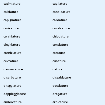
cadmiature
cagliature
calciature
candidature
capigliature
cardature
caricature
cavalcature
cerchiature
chiodature
cinghiature
conciature
corniciature
creature
criccature
cubature
damascature
dature
diserbature
dissaldature
diteggiature
docciature
doppieggiature
drogature
embricature
erpicature