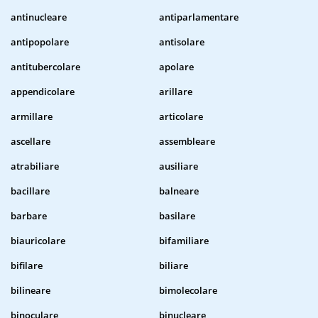
antinucleare
antiparlamentare
antipopolare
antisolare
antitubercolare
apolare
appendicolare
arillare
armillare
articolare
ascellare
assembleare
atrabiliare
ausiliare
bacillare
balneare
barbare
basilare
biauricolare
bifamiliare
bifilare
biliare
bilineare
bimolecolare
binoculare
binucleare