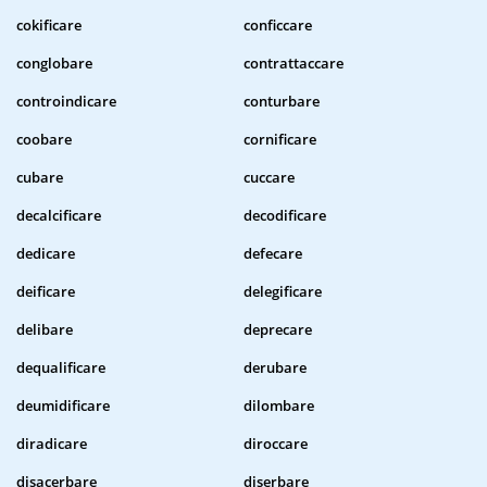
cokificare
conficcare
conglobare
contrattaccare
controindicare
conturbare
coobare
cornificare
cubare
cuccare
decalcificare
decodificare
dedicare
defecare
deificare
delegificare
delibare
deprecare
dequalificare
derubare
deumidificare
dilombare
diradicare
diroccare
disacerbare
diserbare