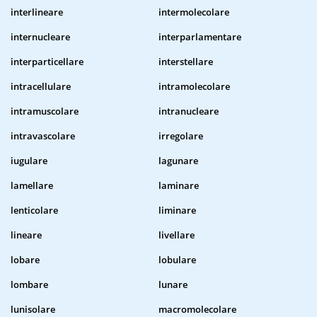
interlineare
intermolecolare
internucleare
interparlamentare
interparticellare
interstellare
intracellulare
intramolecolare
intramuscolare
intranucleare
intravascolare
irregolare
iugulare
lagunare
lamellare
laminare
lenticolare
liminare
lineare
livellare
lobare
lobulare
lombare
lunare
lunisolare
macromolecolare