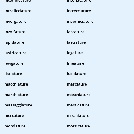
interlineature
intonacature
intralicciature
intrecciature
invergature
inverniciature
inzolfature
laccature
lapidature
lasciature
lastricature
legature
levigature
lineature
lisciature
lucidature
macchiature
marcature
marchiature
maschiature
massaggiature
masticature
mercature
mischiature
mondature
morsicature