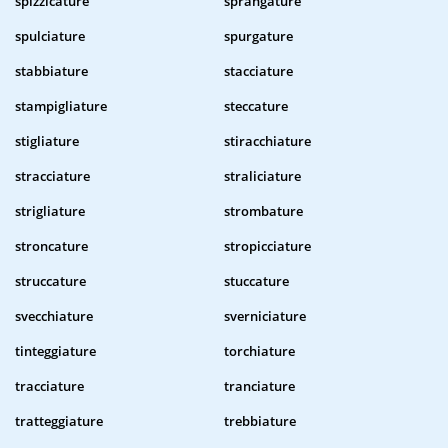
spizzicature
sprangature
spulciature
spurgature
stabbiature
stacciature
stampigliature
steccature
stigliature
stiracchiature
stracciature
straliciature
strigliature
strombature
stroncature
stropicciature
struccature
stuccature
svecchiature
sverniciature
tinteggiature
torchiature
tracciature
tranciature
tratteggiature
trebbiature