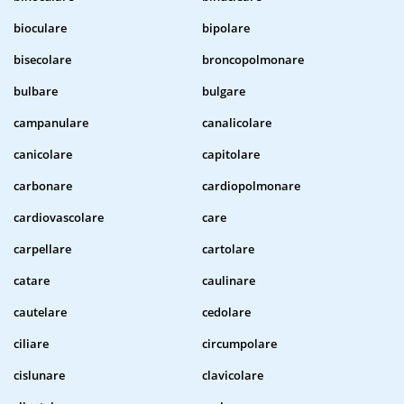
bioculare
bipolare
bisecolare
broncopolmonare
bulbare
bulgare
campanulare
canalicolare
canicolare
capitolare
carbonare
cardiopolmonare
cardiovascolare
care
carpellare
cartolare
catare
caulinare
cautelare
cedolare
ciliare
circumpolare
cislunare
clavicolare