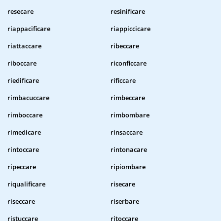
resecare
resinificare
riappacificare
riappiccicare
riattaccare
ribeccare
riboccare
riconficcare
riedificare
rificcare
rimbacuccare
rimbeccare
rimboccare
rimbombare
rimedicare
rinsaccare
rintoccare
rintonacare
ripeccare
ripiombare
riqualificare
risecare
riseccare
riserbare
ristuccare
ritoccare