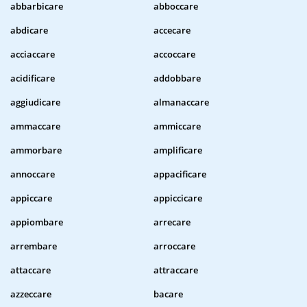
abbarbicare
abboccare
abdicare
accecare
acciaccare
accoccare
acidificare
addobbare
aggiudicare
almanaccare
ammaccare
ammiccare
ammorbare
amplificare
annoccare
appacificare
appiccare
appiccicare
appiombare
arrecare
arrembare
arroccare
attaccare
attraccare
azzeccare
bacare