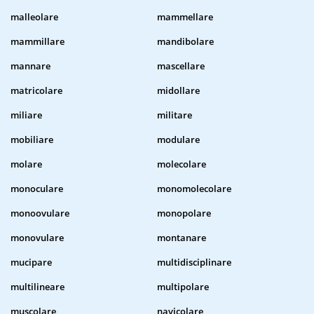
malleolare
mammellare
mammillare
mandibolare
mannare
mascellare
matricolare
midollare
miliare
militare
mobiliare
modulare
molare
molecolare
monoculare
monomolecolare
monoovulare
monopolare
monovulare
montanare
mucipare
multidisciplinare
multilineare
multipolare
muscolare
navicolare