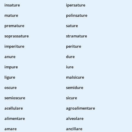
insature
ipersature
mature
polinsature
premature
sature
soprassature
stramature
imperiture
periture
anure
dure
impure
iure
ligure
malsicure
oscure
semidure
semioscure
sicure
acellulare
agroalimentare
alimentare
alveolare
amare
ancillare