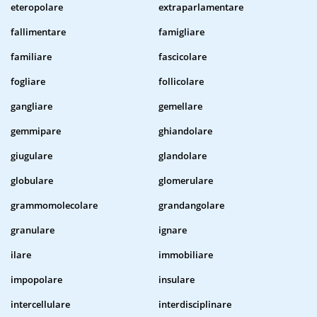
eteropolare
extraparlamentare
fallimentare
famigliare
familiare
fascicolare
fogliare
follicolare
gangliare
gemellare
gemmipare
ghiandolare
giugulare
glandolare
globulare
glomerulare
grammomolecolare
grandangolare
granulare
ignare
ilare
immobiliare
impopolare
insulare
intercellulare
interdisciplinare