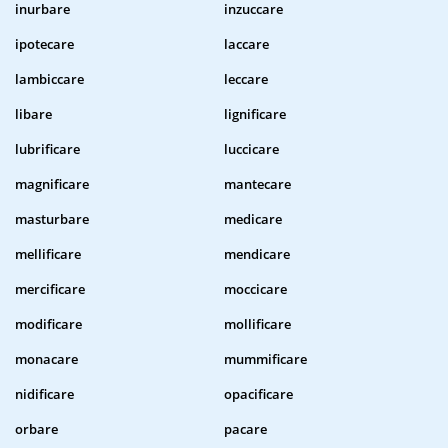
inurbare
inzuccare
ipotecare
laccare
lambiccare
leccare
libare
lignificare
lubrificare
luccicare
magnificare
mantecare
masturbare
medicare
mellificare
mendicare
mercificare
moccicare
modificare
mollificare
monacare
mummificare
nidificare
opacificare
orbare
pacare