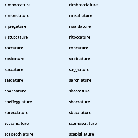
rimboccature
rimbrecciature
rimondature
rinzaffature
ripiegature
risaldature
ristuccature
ritoccature
roccature
roncature
rosicature
sabbiature
saccature
saggiature
saldature
sarchiature
sbarbature
sbeccature
sbeffeggiature
sboccature
sbrecciature
sbucciature
scacchiature
scamosciature
scapecchiature
scapigliature