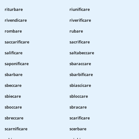
riturbare
riunificare
rivendicare
riverificare
rombare
rubare
saccarificare
sacrificare
salificare
saltabeccare
saponificare
sbaraccare
sbarbare
sbarbificare
sbeccare
sbiascicare
sbiecare
sbloccare
sboccare
sbracare
sbreccare
scarificare
scarnificare
scerbare