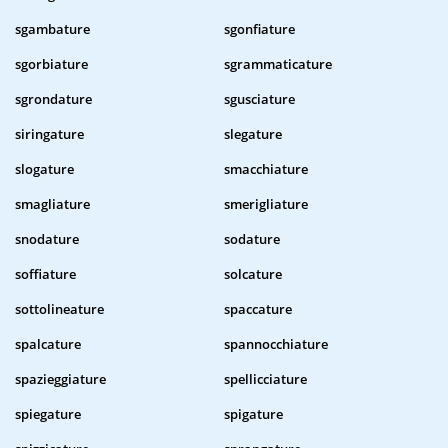
sgambature
sgonfiature
sgorbiature
sgrammaticature
sgrondature
sgusciature
siringature
slegature
slogature
smacchiature
smagliature
smerigliature
snodature
sodature
soffiature
solcature
sottolineature
spaccature
spalcature
spannocchiature
spazieggiature
spellicciature
spiegature
spigature