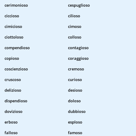
cerimonioso
cespuglioso
ciccioso
cilioso
cimicioso
cimoso
ciottoloso
colloso
compendioso
contagioso
copioso
coraggioso
coscienzioso
cremoso
cruscoso
curioso
delizioso
desioso
dispendioso
doloso
dovizioso
dubbioso
erboso
esploso
falloso
famoso