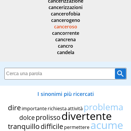
cancerizzazione
cancerizzazioni
cancerofobia
cancerogeno
canceroso
cancorrente
cancrena
cancro
candela
I sinonimi più ricercati
problema
dire
importante
richiesta
attività
divertente
prolisso
dolce
acume
tranquillo
difficile
permettere