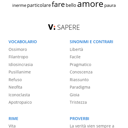
amore
fare
particolare
bello
inerme
paura
SAPERE
VOCABOLARIO
SINONIMI E CONTRARI
Ossimoro
Libertà
Filantropo
Facile
Idiosincrasia
Pragmatico
Pusillanime
Conoscenza
Refuso
Riassunto
Neofita
Paradigma
Iconoclasta
Gioia
Apotropaico
Tristezza
RIME
PROVERBI
Vita
La verità vien sempre a