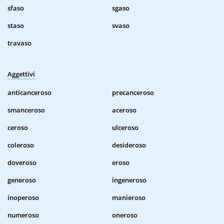
sfaso
sgaso
staso
svaso
travaso
Aggettivi
anticanceroso
precanceroso
smanceroso
aceroso
ceroso
ulceroso
coleroso
desideroso
doveroso
eroso
generoso
ingeneroso
inoperoso
manieroso
numeroso
oneroso