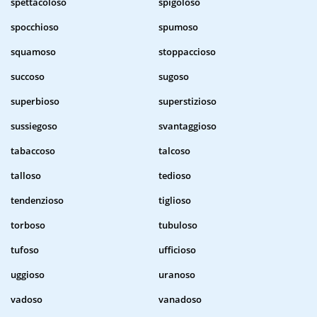
spettacoloso
spigoloso
spocchioso
spumoso
squamoso
stoppaccioso
succoso
sugoso
superbioso
superstizioso
sussiegoso
svantaggioso
tabaccoso
talcoso
talloso
tedioso
tendenzioso
tiglioso
torboso
tubuloso
tufoso
ufficioso
uggioso
uranoso
vadoso
vanadoso