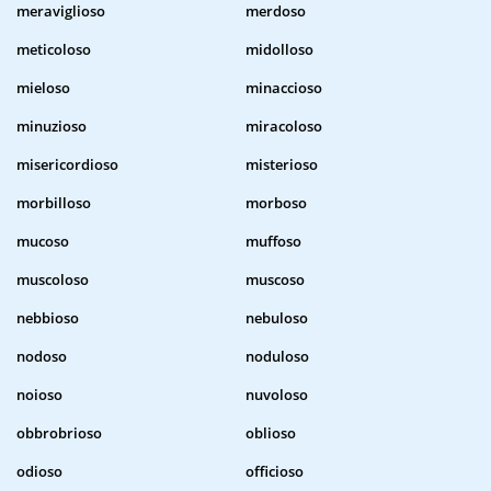
meraviglioso
merdoso
meticoloso
midolloso
mieloso
minaccioso
minuzioso
miracoloso
misericordioso
misterioso
morbilloso
morboso
mucoso
muffoso
muscoloso
muscoso
nebbioso
nebuloso
nodoso
noduloso
noioso
nuvoloso
obbrobrioso
oblioso
odioso
officioso