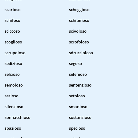
scarioso
scheggioso
schifoso
schiumoso
sciccoso
scivoloso
scoglioso
scrofoloso
scrupoloso
sdruccioloso
sedizioso
segoso
selcioso
selenioso
semoloso
sentenzioso
serioso
setoloso
silenzioso
smanioso
sonnacchioso
sostanzioso
spazioso
specioso