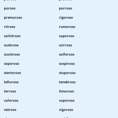
poroso
porroso
premuroso
rigoroso
ritroso
rumoroso
salnitroso
saporoso
scabroso
scirroso
scontroso
solforoso
soporoso
sospiroso
stertoroso
stuporoso
telluroso
tenebroso
terroso
timoroso
valoroso
vaporoso
vetroso
vigoroso