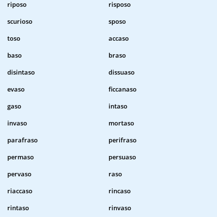
riposo
risposo
scurioso
sposo
toso
accaso
baso
braso
disintaso
dissuaso
evaso
ficcanaso
gaso
intaso
invaso
mortaso
parafraso
perifraso
permaso
persuaso
pervaso
raso
riaccaso
rincaso
rintaso
rinvaso