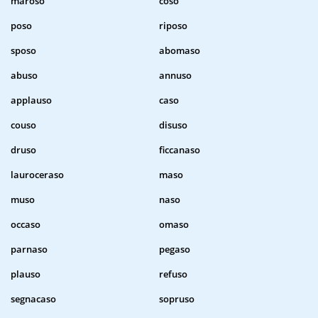
maroso
coso
poso
riposo
sposo
abomaso
abuso
annuso
applauso
caso
couso
disuso
druso
ficcanaso
lauroceraso
maso
muso
naso
occaso
omaso
parnaso
pegaso
plauso
refuso
segnacaso
sopruso