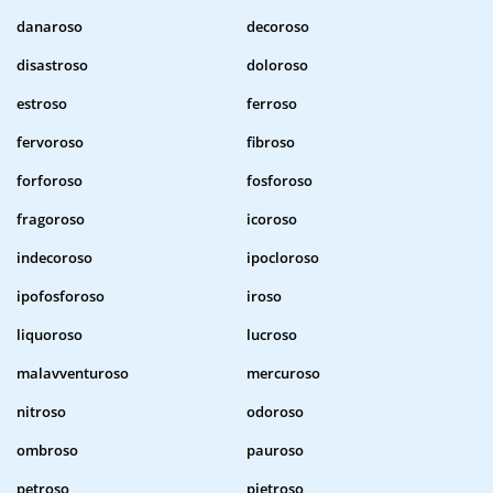
danaroso
decoroso
disastroso
doloroso
estroso
ferroso
fervoroso
fibroso
forforoso
fosforoso
fragoroso
icoroso
indecoroso
ipocloroso
ipofosforoso
iroso
liquoroso
lucroso
malavventuroso
mercuroso
nitroso
odoroso
ombroso
pauroso
petroso
pietroso