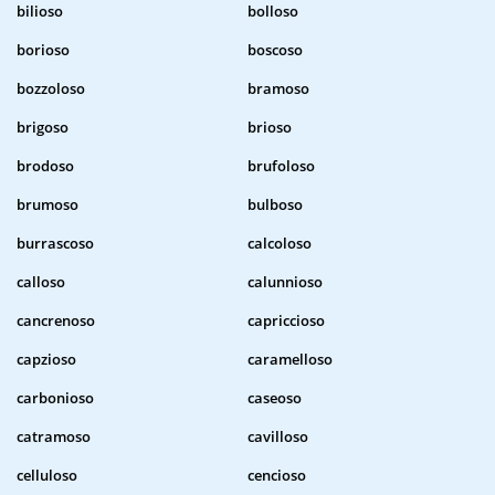
bilioso
bolloso
borioso
boscoso
bozzoloso
bramoso
brigoso
brioso
brodoso
brufoloso
brumoso
bulboso
burrascoso
calcoloso
calloso
calunnioso
cancrenoso
capriccioso
capzioso
caramelloso
carbonioso
caseoso
catramoso
cavilloso
celluloso
cencioso