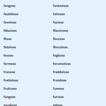
fangoso
fantasioso
fastidioso
faticoso
favoloso
fazioso
fiducioso
filaccicoso
filoso
fioccoso
fistoloso
flocculoso
focoso
foglioso
formoso
foruncoloso
franoso
freddoloso
frettoloso
frondoso
fruticoso
fumoso
fungoso
furioso
gaudioso
geloso