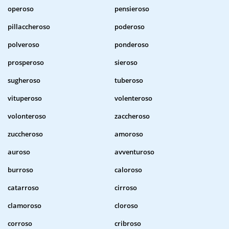
operoso
pensieroso
pillaccheroso
poderoso
polveroso
ponderoso
prosperoso
sieroso
sugheroso
tuberoso
vituperoso
volenteroso
volonteroso
zaccheroso
zuccheroso
amoroso
auroso
avventuroso
burroso
caloroso
catarroso
cirroso
clamoroso
cloroso
corroso
cribroso