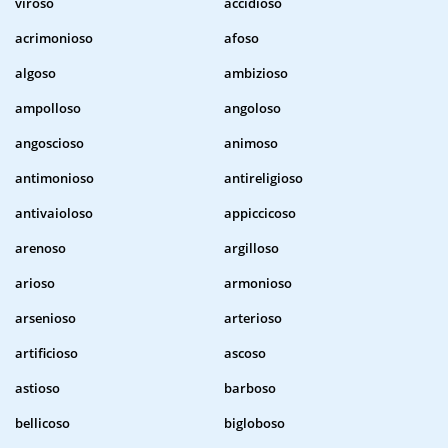
viroso
accidioso
acrimonioso
afoso
algoso
ambizioso
ampolloso
angoloso
angoscioso
animoso
antimonioso
antireligioso
antivaioloso
appiccicoso
arenoso
argilloso
arioso
armonioso
arsenioso
arterioso
artificioso
ascoso
astioso
barboso
bellicoso
bigloboso