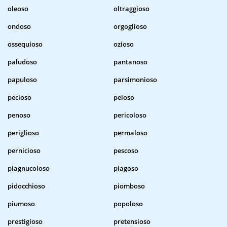
oleoso
oltraggioso
ondoso
orgoglioso
ossequioso
ozioso
paludoso
pantanoso
papuloso
parsimonioso
pecioso
peloso
penoso
pericoloso
periglioso
permaloso
pernicioso
pescoso
piagnucoloso
piagoso
pidocchioso
piomboso
piumoso
popoloso
prestigioso
pretensioso