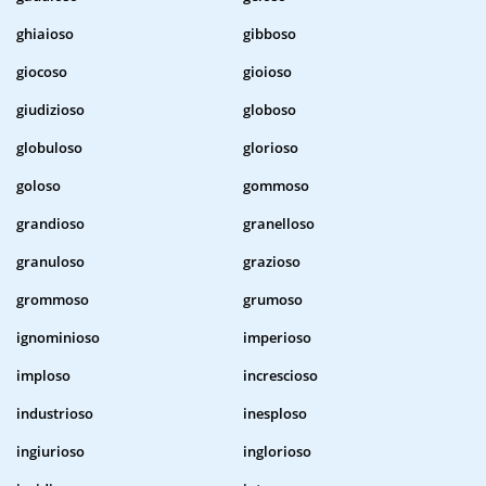
ghiaioso
gibboso
giocoso
gioioso
giudizioso
globoso
globuloso
glorioso
goloso
gommoso
grandioso
granelloso
granuloso
grazioso
grommoso
grumoso
ignominioso
imperioso
imploso
increscioso
industrioso
inesploso
ingiurioso
inglorioso