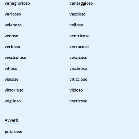
vanaglorioso
vantaggioso
varicoso
veccioso
velenoso
velloso
venoso
ventricoso
verboso
verrucoso
vescicoloso
vescicoso
villoso
vischioso
viscoso
viticcioso
vittorioso
vizioso
voglioso
vorticoso
Avverbi
putacaso