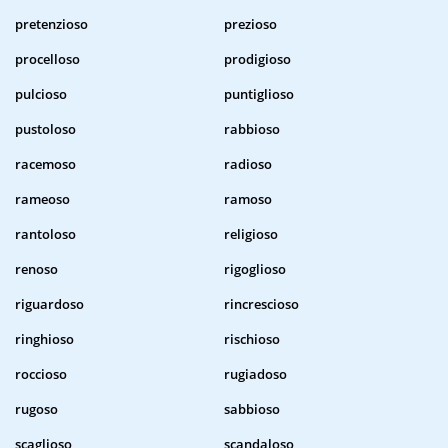
pretenzioso
prezioso
procelloso
prodigioso
pulcioso
puntiglioso
pustoloso
rabbioso
racemoso
radioso
rameoso
ramoso
rantoloso
religioso
renoso
rigoglioso
riguardoso
rincrescioso
ringhioso
rischioso
roccioso
rugiadoso
rugoso
sabbioso
scaglioso
scandaloso