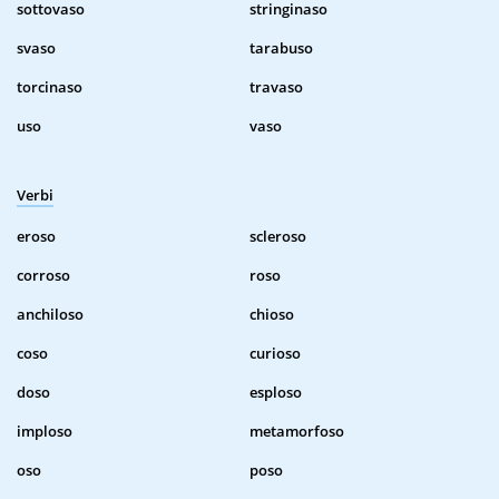
sottovaso
stringinaso
svaso
tarabuso
torcinaso
travaso
uso
vaso
Verbi
eroso
scleroso
corroso
roso
anchiloso
chioso
coso
curioso
doso
esploso
imploso
metamorfoso
oso
poso