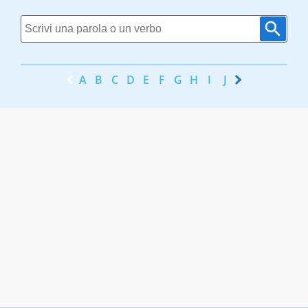
A
B
C
D
E
F
G
H
I
J
K
L
M
N