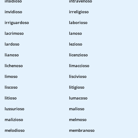
insidioso
intravenoso
invidioso
irreligioso
irriguardoso
laborioso
lacrimoso
lanoso
lardoso
lezioso
lianoso
licenzioso
lichenoso
limaccioso
limoso
liscivioso
liscoso
litigioso
litioso
lumacoso
lussurioso
malioso
malizioso
melmoso
melodioso
membranoso