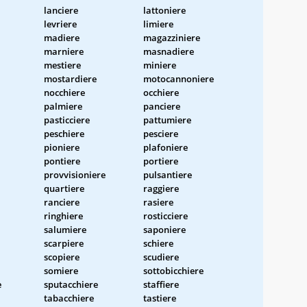
lanciere
lattoniere
levriere
limiere
madiere
magazziniere
marniere
masnadiere
mestiere
miniere
mostardiere
motocannoniere
nocchiere
occhiere
palmiere
panciere
pasticciere
pattumiere
peschiere
pesciere
pioniere
plafoniere
pontiere
portiere
provvisioniere
pulsantiere
quartiere
raggiere
ranciere
rasiere
ringhiere
rosticciere
salumiere
saponiere
scarpiere
schiere
scopiere
scudiere
somiere
sottobicchiere
e
sputacchiere
staffiere
tabacchiere
tastiere