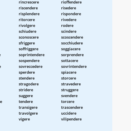
rincrescere
rioffendere
riscendere
risedere
risplendere
rispondere
ritorcere
rivedere
rivolgere
rodere
schiudere
scindere
sconoscere
scoscendere
sfriggere
socchiudere
soffriggere
soggiacere
e
soprintendere
sorprendere
sospendere
sottacere
e
sovreccedere
sovrintendere
sperdere
spiacere
stendere
storcere
stragodere
stravedere
stridere
struggere
suggere
svendere
re
tendere
torcere
transigere
trascendere
travolgere
uccidere
vigere
vilipendere