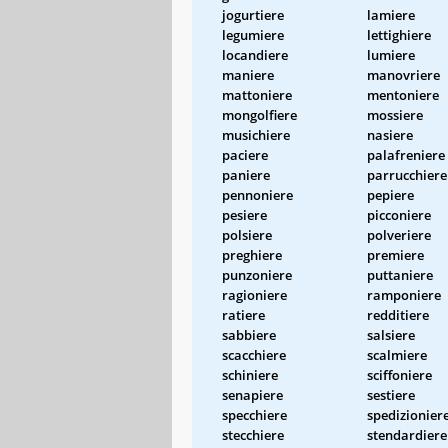
jogurtiere
lamiere
legumiere
lettighiere
locandiere
lumiere
maniere
manovriere
mattoniere
mentoniere
mongolfiere
mossiere
musichiere
nasiere
paciere
palafreniere
paniere
parrucchiere
pennoniere
pepiere
pesiere
picconiere
polsiere
polveriere
preghiere
premiere
punzoniere
puttaniere
ragioniere
ramponiere
ratiere
redditiere
sabbiere
salsiere
scacchiere
scalmiere
schiniere
sciffoniere
senapiere
sestiere
specchiere
spedizionier
stecchiere
stendardiere