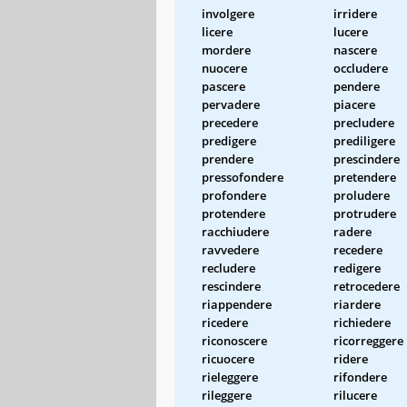
involgere
irridere
licere
lucere
mordere
nascere
nuocere
occludere
pascere
pendere
pervadere
piacere
precedere
precludere
predigere
prediligere
prendere
prescindere
pressofondere
pretendere
profondere
proludere
protendere
protrudere
racchiudere
radere
ravvedere
recedere
recludere
redigere
rescindere
retrocedere
riappendere
riardere
ricedere
richiedere
riconoscere
ricorreggere
ricuocere
ridere
rieleggere
rifondere
rileggere
rilucere