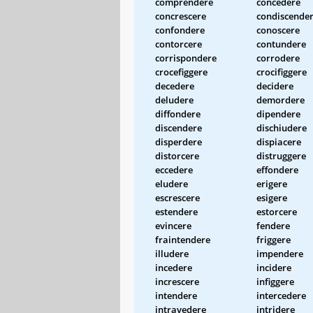
comprendere
concedere
concrescere
condiscende
confondere
conoscere
contorcere
contundere
corrispondere
corrodere
crocefiggere
crocifiggere
decedere
decidere
deludere
demordere
diffondere
dipendere
discendere
dischiudere
disperdere
dispiacere
distorcere
distruggere
eccedere
effondere
eludere
erigere
escrescere
esigere
estendere
estorcere
evincere
fendere
fraintendere
friggere
illudere
impendere
incedere
incidere
increscere
infiggere
intendere
intercedere
intravedere
intridere