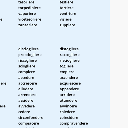
tesoriere
testiere
torpediniere
tortiere
vaporiere
ventriere
re
vicetesoriere
visiere
zanzariere
zuppiere
disciogliere
distogliere
prosciogliere
raccogliere
riscegliere
risciogliere
sciogliere
togliere
compiere
empiere
accedere
accendere
dere
accrescere
acquiescere
alludere
appendere
arrendere
arridere
assidere
attendere
ere
avvedere
avvincere
cedere
chiedere
circonfondere
coincidere
compiacere
compravendere