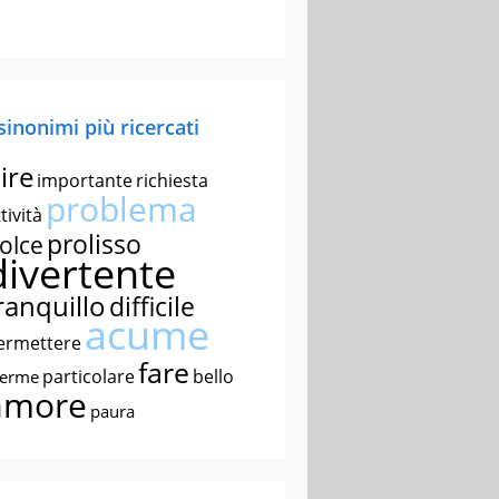
 sinonimi più ricercati
ire
importante
richiesta
problema
tività
prolisso
olce
divertente
ranquillo
difficile
acume
ermettere
fare
particolare
bello
nerme
amore
paura