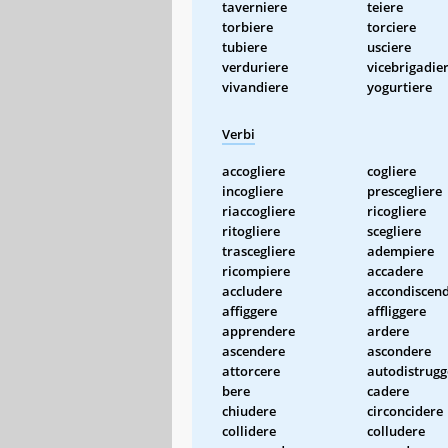
taverniere
teiere
torbiere
torciere
tubiere
usciere
verduriere
vicebrigadie
vivandiere
yogurtiere
Verbi
accogliere
cogliere
incogliere
prescegliere
riaccogliere
ricogliere
ritogliere
scegliere
trascegliere
adempiere
ricompiere
accadere
accludere
accondiscen
affiggere
affliggere
apprendere
ardere
ascendere
ascondere
attorcere
autodistrugg
bere
cadere
chiudere
circoncidere
collidere
colludere