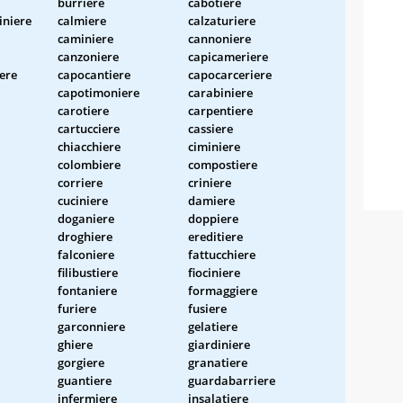
burriere
cabotiere
iniere
calmiere
calzaturiere
caminiere
cannoniere
canzoniere
capicameriere
ere
capocantiere
capocarceriere
capotimoniere
carabiniere
carotiere
carpentiere
cartucciere
cassiere
chiacchiere
ciminiere
colombiere
compostiere
corriere
criniere
cuciniere
damiere
doganiere
doppiere
droghiere
ereditiere
falconiere
fattucchiere
filibustiere
fiociniere
fontaniere
formaggiere
furiere
fusiere
garconniere
gelatiere
ghiere
giardiniere
gorgiere
granatiere
guantiere
guardabarriere
infermiere
insalatiere