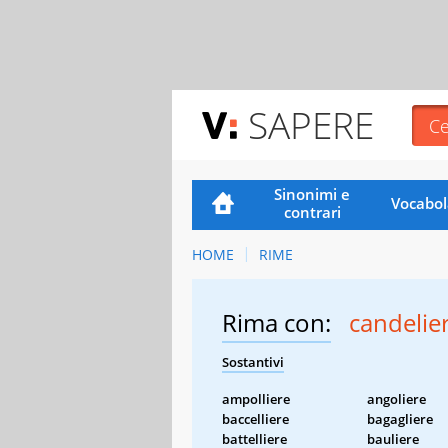
SAPERE
Sinonimi e
Vocabol
contrari
HOME
RIME
Rima con:
candelie
Sostantivi
ampolliere
angoliere
baccelliere
bagagliere
battelliere
bauliere