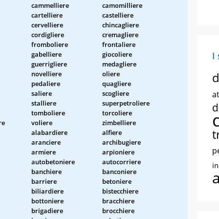
cammelliere
camomilliere
cartelliere
castelliere
cervelliere
chincagliere
cordigliere
cremagliere
fromboliere
frontaliere
gabelliere
giocoliere
I
guerrigliere
medagliere
novelliere
oliere
d
pedaliere
quagliere
saliere
scogliere
at
stalliere
superpetroliere
d
tomboliere
torcoliere
re
voliere
zimbelliere
t
alabardiere
alfiere
aranciere
archibugiere
p
armiere
arpioniere
autobetoniere
autocorriere
i
banchiere
banconiere
barriere
betoniere
biliardiere
bistecchiere
bottoniere
bracchiere
brigadiere
brocchiere