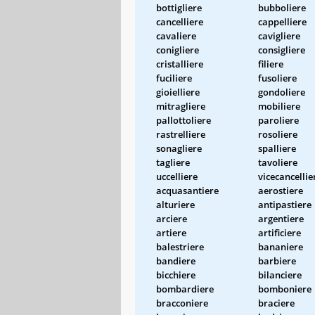
bottigliere
bubboliere
cancelliere
cappelliere
cavaliere
cavigliere
conigliere
consigliere
cristalliere
filiere
fuciliere
fusoliere
gioielliere
gondoliere
mitragliere
mobiliere
pallottoliere
paroliere
rastrelliere
rosoliere
sonagliere
spalliere
tagliere
tavoliere
uccelliere
vicecancellie
acquasantiere
aerostiere
alturiere
antipastiere
arciere
argentiere
artiere
artificiere
balestriere
bananiere
bandiere
barbiere
bicchiere
bilanciere
bombardiere
bomboniere
bracconiere
braciere