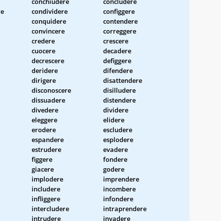
conchiudere
concludere
re
condividere
configgere
conquidere
contendere
convincere
correggere
credere
crescere
cuocere
decadere
decrescere
defiggere
deridere
difendere
dirigere
disattendere
disconoscere
disilludere
dissuadere
distendere
divedere
dividere
eleggere
elidere
erodere
escludere
espandere
esplodere
estrudere
evadere
figgere
fondere
giacere
godere
implodere
imprendere
includere
incombere
infliggere
infondere
intercludere
intraprendere
intrudere
invadere