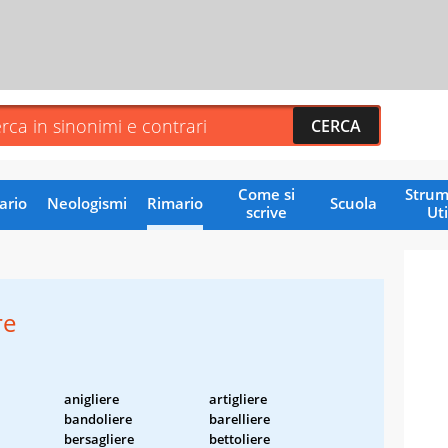
Come si
Strum
ario
Neologismi
Rimario
Scuola
scrive
Uti
re
anigliere
artigliere
bandoliere
barelliere
bersagliere
bettoliere