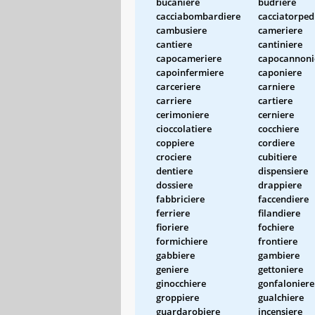
bucaniere
budriere
cacciabombardiere
cacciatorped
cambusiere
cameriere
cantiere
cantiniere
capocameriere
capocannoni
capoinfermiere
caponiere
carceriere
carniere
carriere
cartiere
cerimoniere
cerniere
cioccolatiere
cocchiere
coppiere
cordiere
crociere
cubitiere
dentiere
dispensiere
dossiere
drappiere
fabbriciere
faccendiere
ferriere
filandiere
fioriere
fochiere
formichiere
frontiere
gabbiere
gambiere
geniere
gettoniere
ginocchiere
gonfaloniere
groppiere
gualchiere
guardarobiere
incensiere