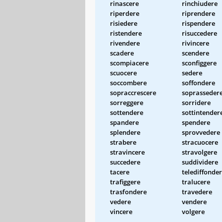
rinascere
rinchiudere
riperdere
riprendere
risiedere
rispendere
ristendere
risuccedere
rivendere
rivincere
scadere
scendere
scompiacere
sconfiggere
scuocere
sedere
soccombere
soffondere
sopraccrescere
soprasseder
sorreggere
sorridere
sottendere
sottintender
spandere
spendere
splendere
sprovvedere
strabere
stracuocere
stravincere
stravolgere
succedere
suddividere
tacere
telediffonde
trafiggere
tralucere
trasfondere
travedere
vedere
vendere
vincere
volgere