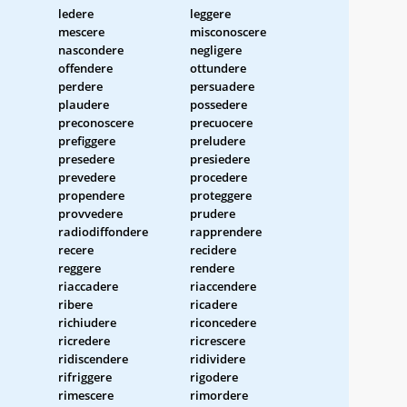
ledere
leggere
mescere
misconoscere
nascondere
negligere
offendere
ottundere
perdere
persuadere
plaudere
possedere
preconoscere
precuocere
prefiggere
preludere
presedere
presiedere
prevedere
procedere
propendere
proteggere
provvedere
prudere
radiodiffondere
rapprendere
recere
recidere
reggere
rendere
riaccadere
riaccendere
ribere
ricadere
richiudere
riconcedere
ricredere
ricrescere
ridiscendere
ridividere
rifriggere
rigodere
rimescere
rimordere