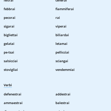
feltrai
cenerai
febbrai
fiammiferai
pecorai
rai
sigarai
viperai
bigliettai
biliardai
gelatai
letamai
pe-tsai
pellicciai
salsicciai
sciangai
stovigliai
vendemmiai
Verbi
defenestrai
addestrai
ammaestrai
balestrai