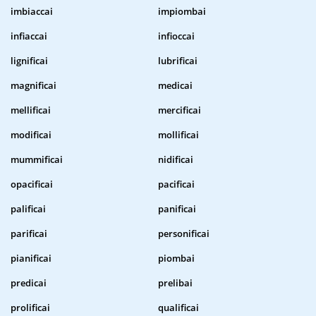
imbiaccai
impiombai
infiaccai
infioccai
lignificai
lubrificai
magnificai
medicai
mellificai
mercificai
modificai
mollificai
mummificai
nidificai
opacificai
pacificai
palificai
panificai
parificai
personificai
pianificai
piombai
predicai
prelibai
prolificai
qualificai