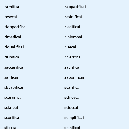
ramificai
rappacificai
resecai
resinificai
riappacificai
riedificai
rimedicai
ripiombai
riqualificai
risecai
riunificai
riverificai
saccarificai
sacrificai
salificai
saponificai
sbarbificai
scarificai
scarnificai
schioccai
scialbai
scioccai
scorificai
semplificai
sfioccai
significai