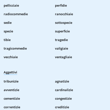
pellicciaie
perfidie
radiocommedie
ranocchiaie
sedie
sottospecie
specie
superficie
tibie
tragedie
tragicommedie
valigiaie
vecchiaie
ventagliaie
Aggettivi
tribunizie
agnatizie
avventizie
cardinalizie
cementizie
congestizie
correntizie
creditizie