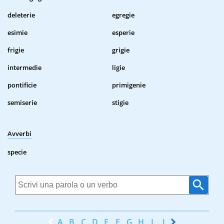
deleterie
egregie
esimie
esperie
frigie
grigie
intermedie
ligie
pontificie
primigenie
semiserie
stigie
Avverbi
specie
A
B
C
D
E
F
G
H
I
J
K
L
M
N