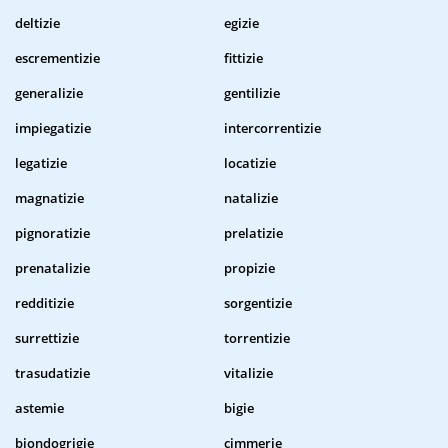
deltizie
egizie
escrementizie
fittizie
generalizie
gentilizie
impiegatizie
intercorrentizie
legatizie
locatizie
magnatizie
natalizie
pignoratizie
prelatizie
prenatalizie
propizie
redditizie
sorgentizie
surrettizie
torrentizie
trasudatizie
vitalizie
astemie
bigie
biondogrigie
cimmerie