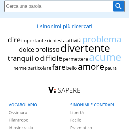
I sinonimi più ricercati
problema
dire
importante
richiesta
attività
divertente
prolisso
dolce
acume
tranquillo
difficile
permettere
amore
fare
particolare
bello
inerme
paura
SAPERE
VOCABOLARIO
SINONIMI E CONTRARI
Ossimoro
Libertà
Filantropo
Facile
Idiosincrasia
Pragmatico