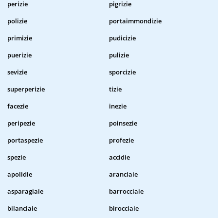
perizie
pigrizie
polizie
portaimmondizie
primizie
pudicizie
puerizie
pulizie
sevizie
sporcizie
superperizie
tizie
facezie
inezie
peripezie
poinsezie
portaspezie
profezie
spezie
accidie
apolidie
aranciaie
asparagiaie
barrocciaie
bilanciaie
birocciaie