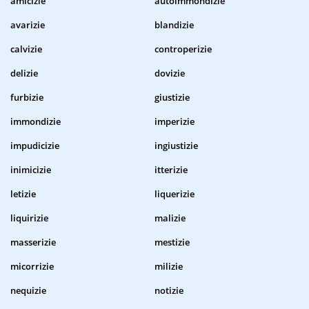
amicizie
autoimmondizie
avarizie
blandizie
calvizie
controperizie
delizie
dovizie
furbizie
giustizie
immondizie
imperizie
impudicizie
ingiustizie
inimicizie
itterizie
letizie
liquerizie
liquirizie
malizie
masserizie
mestizie
micorrizie
milizie
nequizie
notizie