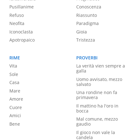
Pusillanime
Conoscenza
Refuso
Riassunto
Neofita
Paradigma
Iconoclasta
Gioia
Apotropaico
Tristezza
RIME
PROVERBI
Vita
La verità vien sempre a
galla
Sole
Uomo avvisato, mezzo
Casa
salvato
Mare
Una rondine non fa
primavera
Amore
Il mattino ha l'oro in
Cuore
bocca
Amici
Mal comune, mezzo
Bene
gaudio
Il gioco non vale la
candela