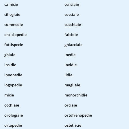
camicie
cenciaie
ciliegiaie
cocciaie
commedie
cucchiaie
enciclopedie
falcidie
fattispecie
ghiacciaie
ghiaie
inedie
insidie
invidie
ipnopedie
lidie
logopedie
magliaie
micie
monorchidie
occhiaie
orciaie
orologiaie
ortofrenopedie
ortopedie
ostetricie