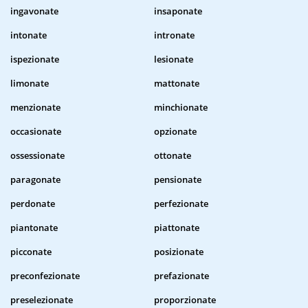
ingavonate
insaponate
intonate
intronate
ispezionate
lesionate
limonate
mattonate
menzionate
minchionate
occasionate
opzionate
ossessionate
ottonate
paragonate
pensionate
perdonate
perfezionate
piantonate
piattonate
picconate
posizionate
preconfezionate
prefazionate
preselezionate
proporzionate