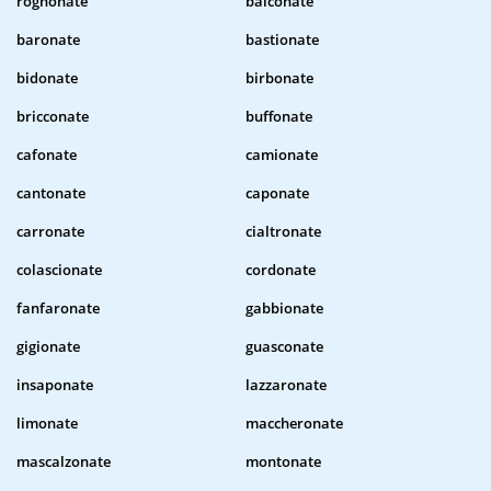
rognonate
balconate
baronate
bastionate
bidonate
birbonate
bricconate
buffonate
cafonate
camionate
cantonate
caponate
carronate
cialtronate
colascionate
cordonate
fanfaronate
gabbionate
gigionate
guasconate
insaponate
lazzaronate
limonate
maccheronate
mascalzonate
montonate