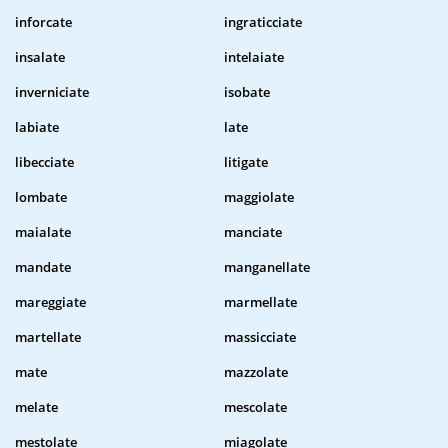
inforcate
ingraticciate
insalate
intelaiate
inverniciate
isobate
labiate
late
libecciate
litigate
lombate
maggiolate
maialate
manciate
mandate
manganellate
mareggiate
marmellate
martellate
massicciate
mate
mazzolate
melate
mescolate
mestolate
miagolate