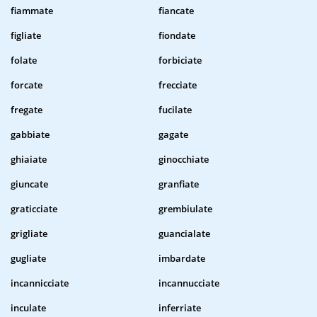
fiammate
fiancate
figliate
fiondate
folate
forbiciate
forcate
frecciate
fregate
fucilate
gabbiate
gagate
ghiaiate
ginocchiate
giuncate
granfiate
graticciate
grembiulate
grigliate
guancialate
gugliate
imbardate
incannicciate
incannucciate
inculate
inferriate