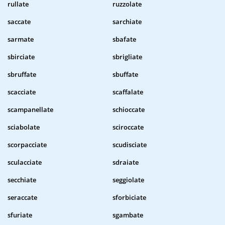
rullate
ruzzolate
saccate
sarchiate
sarmate
sbafate
sbirciate
sbrigliate
sbruffate
sbuffate
scacciate
scaffalate
scampanellate
schioccate
sciabolate
sciroccate
scorpacciate
scudisciate
sculacciate
sdraiate
secchiate
seggiolate
seraccate
sforbiciate
sfuriate
sgambate