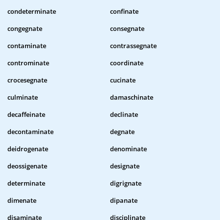
condeterminate
confinate
congegnate
consegnate
contaminate
contrassegnate
controminate
coordinate
crocesegnate
cucinate
culminate
damaschinate
decaffeinate
declinate
decontaminate
degnate
deidrogenate
denominate
deossigenate
designate
determinate
digrignate
dimenate
dipanate
disaminate
disciplinate