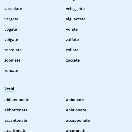
vassoiate
veleggiate
vergate
vigliaccate
vogate
volate
volgate
zaffate
zoccolate
zollate
zoomate
zuccate
zumate
Verbi
abbandonate
abbonate
abbottonate
abbuonate
accantonate
accapponate
accattonate
accotonate