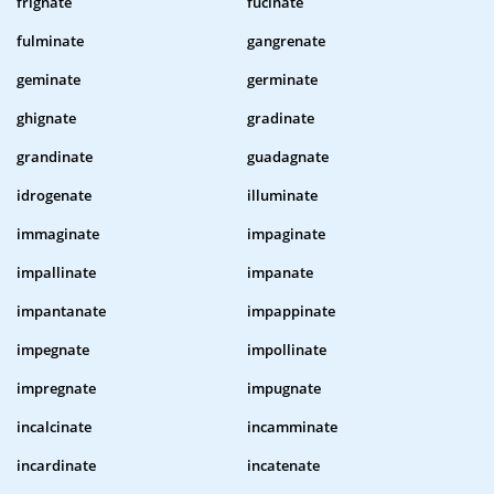
frignate
fucinate
fulminate
gangrenate
geminate
germinate
ghignate
gradinate
grandinate
guadagnate
idrogenate
illuminate
immaginate
impaginate
impallinate
impanate
impantanate
impappinate
impegnate
impollinate
impregnate
impugnate
incalcinate
incamminate
incardinate
incatenate