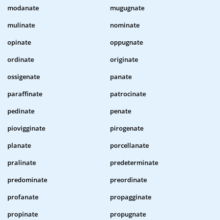
modanate
mugugnate
mulinate
nominate
opinate
oppugnate
ordinate
originate
ossigenate
panate
paraffinate
patrocinate
pedinate
penate
piovigginate
pirogenate
planate
porcellanate
pralinate
predeterminate
predominate
preordinate
profanate
propagginate
propinate
propugnate