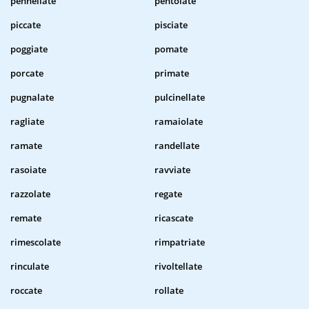
pennellate
pentolate
piccate
pisciate
poggiate
pomate
porcate
primate
pugnalate
pulcinellate
ragliate
ramaiolate
ramate
randellate
rasoiate
ravviate
razzolate
regate
remate
ricascate
rimescolate
rimpatriate
rinculate
rivoltellate
roccate
rollate