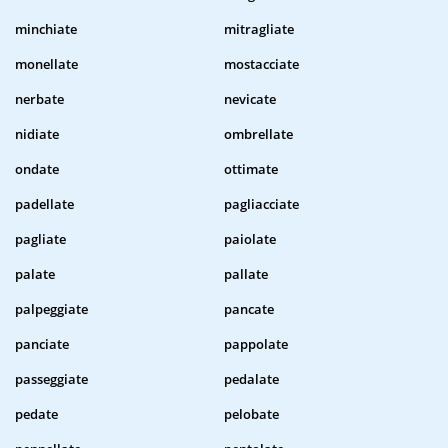
minchiate
mitragliate
monellate
mostacciate
nerbate
nevicate
nidiate
ombrellate
ondate
ottimate
padellate
pagliacciate
pagliate
paiolate
palate
pallate
palpeggiate
pancate
panciate
pappolate
passeggiate
pedalate
pedate
pelobate