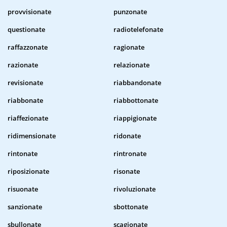
provvisionate
punzonate
questionate
radiotelefonate
raffazzonate
ragionate
razionate
relazionate
revisionate
riabbandonate
riabbonate
riabbottonate
riaffezionate
riappigionate
ridimensionate
ridonate
rintonate
rintronate
riposizionate
risonate
risuonate
rivoluzionate
sanzionate
sbottonate
sbullonate
scagionate