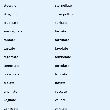
stoccate
stornellate
strigliate
strimpellate
stupidate
suricate
sventagliate
taccate
tanfate
tartufate
tascate
tavolate
tegamate
tombolate
tonnellate
torsolate
trasvolate
trincate
troiate
tuffate
unghiate
vaccate
vagliate
vallate
vanesiate
vangate