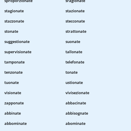
sproporzionate
sragionate
stagionate
stazionate
stazzonate
stecconate
stonate
strattonate
suggestionate
suonate
supervisionate
tallonate
tamponate
telefonate
tenzonate
tonate
tuonate
ustionate
visionate
vivisezionate
zapponate
abbacinate
abbinate
abbisognate
abbominate
abominate