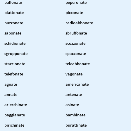
pallonate
peperonate
piattonate
picconate
puzzonate
radioabbonate
saponate
sbruffonate
schidionate
scozzonate
sgropponate
spacconate
staccionate
teleabbonate
telefonate
vagonate
agnate
americanate
annate
antenate
arlecchinate
asinate
baggianate
bambinate
birichinate
burattinate