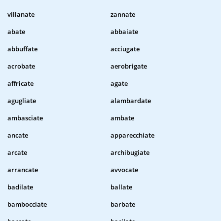
villanate
zannate
abate
abbaiate
abbuffate
acciugate
acrobate
aerobrigate
affricate
agate
agugliate
alambardate
ambasciate
ambate
ancate
apparecchiate
arcate
archibugiate
arrancate
avvocate
badilate
ballate
bambocciate
barbate