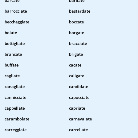
barcate
barilate
barrocciate
bastardate
beccheggiate
boccate
boiate
borgate
bottigliate
bracciate
brancate
brigate
buffate
cacate
cagliate
caligate
canagliate
candidate
cannicciate
capocciate
cappellate
capriate
carambolate
carnevalate
carreggiate
carrellate