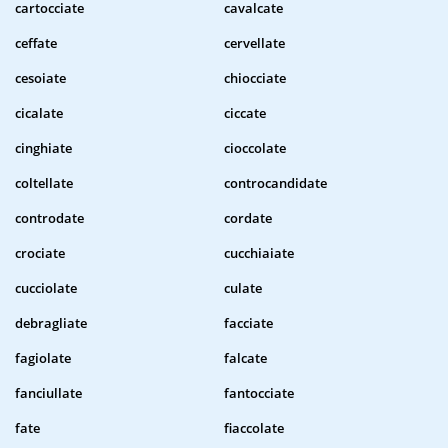
cartocciate
cavalcate
ceffate
cervellate
cesoiate
chiocciate
cicalate
ciccate
cinghiate
cioccolate
coltellate
controcandidate
controdate
cordate
crociate
cucchiaiate
cucciolate
culate
debragliate
facciate
fagiolate
falcate
fanciullate
fantocciate
fate
fiaccolate