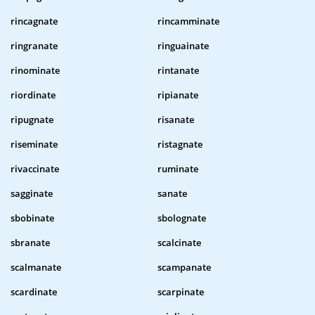
rincagnate
rincamminate
ringranate
ringuainate
rinominate
rintanate
riordinate
ripianate
ripugnate
risanate
riseminate
ristagnate
rivaccinate
ruminate
sagginate
sanate
sbobinate
sbolognate
sbranate
scalcinate
scalmanate
scampanate
scardinate
scarpinate