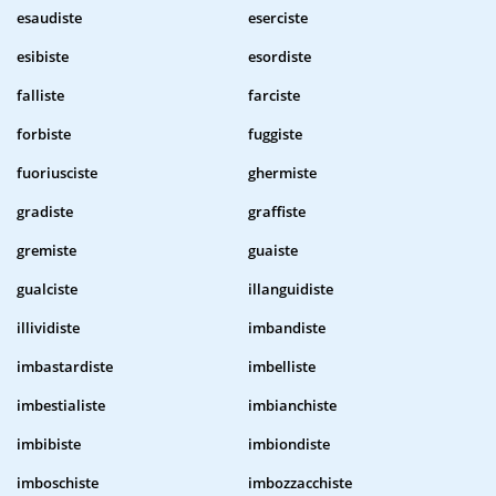
esaudiste
eserciste
esibiste
esordiste
falliste
farciste
forbiste
fuggiste
fuoriusciste
ghermiste
gradiste
graffiste
gremiste
guaiste
gualciste
illanguidiste
illividiste
imbandiste
imbastardiste
imbelliste
imbestialiste
imbianchiste
imbibiste
imbiondiste
imboschiste
imbozzacchiste