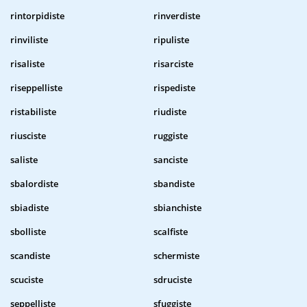
rintorpidiste
rinverdiste
rinviliste
ripuliste
risaliste
risarciste
riseppelliste
rispediste
ristabiliste
riudiste
riusciste
ruggiste
saliste
sanciste
sbalordiste
sbandiste
sbiadiste
sbianchiste
sbolliste
scalfiste
scandiste
schermiste
scuciste
sdruciste
seppelliste
sfuggiste