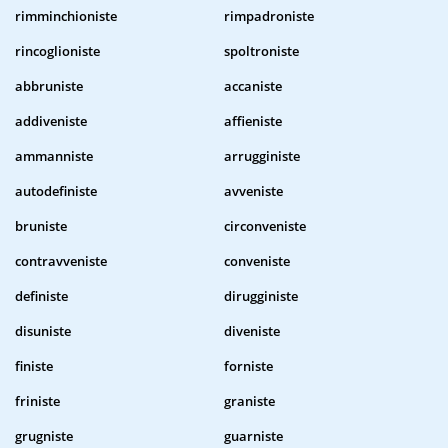
rimminchioniste
rimpadroniste
rincoglioniste
spoltroniste
abbruniste
accaniste
addiveniste
affieniste
ammanniste
arrugginiste
autodefiniste
avveniste
bruniste
circonveniste
contravveniste
conveniste
definiste
dirugginiste
disuniste
diveniste
finiste
forniste
friniste
graniste
grugniste
guarniste