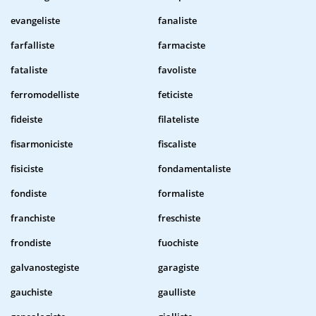
evangeliste
fanaliste
farfalliste
farmaciste
fataliste
favoliste
ferromodelliste
feticiste
fideiste
filateliste
fisarmoniciste
fiscaliste
fisiciste
fondamentaliste
fondiste
formaliste
franchiste
freschiste
frondiste
fuochiste
galvanostegiste
garagiste
gauchiste
gaulliste