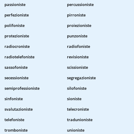
passioniste
percussioniste
perfezioniste
pirroniste
polifoniste
proiezioniste
protezioniste
punzoniste
radiocroniste
radiofoniste
radiotelefoniste
revisioniste
sassofoniste
scissioniste
secessioniste
segregazioniste
semiprofessioniste
silofoniste
sinfoniste
sioniste
svalutazioniste
telecroniste
telefoniste
tradunioniste
tromboniste
unioniste