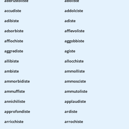
abbrustoliste
aboliste
accudiste
addolciste
adibiste
adiste
adsorbiste
affievoliste
affiochiste
aggobbiste
aggrediste
agiste
allibiste
allocchiste
ambiste
ammolliste
ammorbidiste
ammosciste
ammuffiste
ammutoliste
annichiliste
applaudiste
approfondiste
ardiste
arricchiste
arrochiste