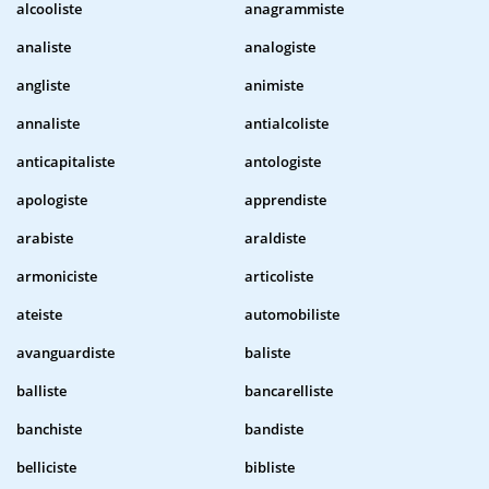
alcooliste
anagrammiste
analiste
analogiste
angliste
animiste
annaliste
antialcoliste
anticapitaliste
antologiste
apologiste
apprendiste
arabiste
araldiste
armoniciste
articoliste
ateiste
automobiliste
avanguardiste
baliste
balliste
bancarelliste
banchiste
bandiste
belliciste
bibliste