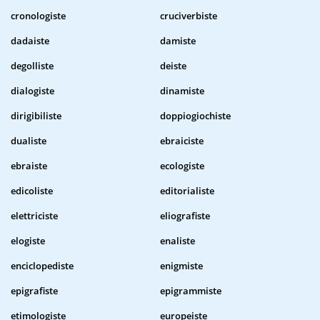
cronologiste
cruciverbiste
dadaiste
damiste
degolliste
deiste
dialogiste
dinamiste
dirigibiliste
doppiogiochiste
dualiste
ebraiciste
ebraiste
ecologiste
edicoliste
editorialiste
elettriciste
eliografiste
elogiste
enaliste
enciclopediste
enigmiste
epigrafiste
epigrammiste
etimologiste
europeiste