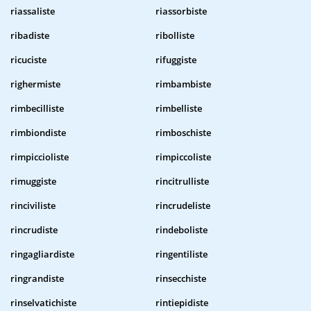
riassaliste
riassorbiste
ribadiste
ribolliste
ricuciste
rifuggiste
righermiste
rimbambiste
rimbecilliste
rimbelliste
rimbiondiste
rimboschiste
rimpiccioliste
rimpiccoliste
rimuggiste
rincitrulliste
rinciviliste
rincrudeliste
rincrudiste
rindeboliste
ringagliardiste
ringentiliste
ringrandiste
rinsecchiste
rinselvatichiste
rintiepidiste