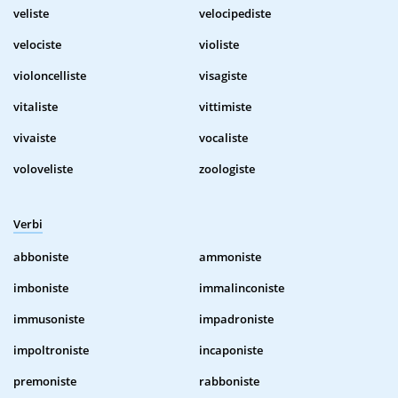
veliste
velocipediste
velociste
violiste
violoncelliste
visagiste
vitaliste
vittimiste
vivaiste
vocaliste
voloveliste
zoologiste
Verbi
abboniste
ammoniste
imboniste
immalinconiste
immusoniste
impadroniste
impoltroniste
incaponiste
premoniste
rabboniste