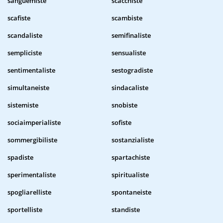
sanguemiste
scacchiste
scafiste
scambiste
scandaliste
semifinaliste
sempliciste
sensualiste
sentimentaliste
sestogradiste
simultaneiste
sindacaliste
sistemiste
snobiste
sociaimperialiste
sofiste
sommergibiliste
sostanzialiste
spadiste
spartachiste
sperimentaliste
spiritualiste
spogliarelliste
spontaneiste
sportelliste
standiste