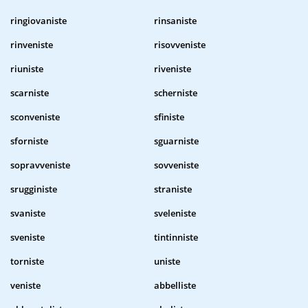
ringiovaniste
rinsaniste
rinveniste
risovveniste
riuniste
riveniste
scarniste
scherniste
sconveniste
sfiniste
sforniste
sguarniste
sopravveniste
sovveniste
srugginiste
straniste
svaniste
sveleniste
sveniste
tintinniste
torniste
uniste
veniste
abbelliste