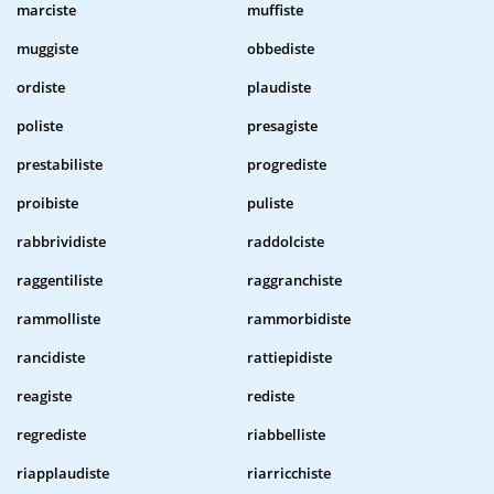
marciste
muffiste
muggiste
obbediste
ordiste
plaudiste
poliste
presagiste
prestabiliste
progrediste
proibiste
puliste
rabbrividiste
raddolciste
raggentiliste
raggranchiste
rammolliste
rammorbidiste
rancidiste
rattiepidiste
reagiste
rediste
regrediste
riabbelliste
riapplaudiste
riarricchiste