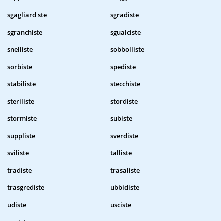
sgagliardiste
sgradiste
sgranchiste
sgualciste
snelliste
sobbolliste
sorbiste
spediste
stabiliste
stecchiste
steriliste
stordiste
stormiste
subiste
suppliste
sverdiste
sviliste
talliste
tradiste
trasaliste
trasgrediste
ubbidiste
udiste
usciste