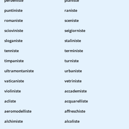
perbeniste
pianiste
puntiniste
raniste
romaniste
sceniste
scioviniste
seigiorniste
sloganiste
staliniste
tenniste
terministe
timpaniste
turniste
ultramontaniste
urbaniste
vaticaniste
vetriniste
violiniste
accademiste
acliste
acquarelliste
aeromodelliste
affreschiste
alchimiste
alcoliste