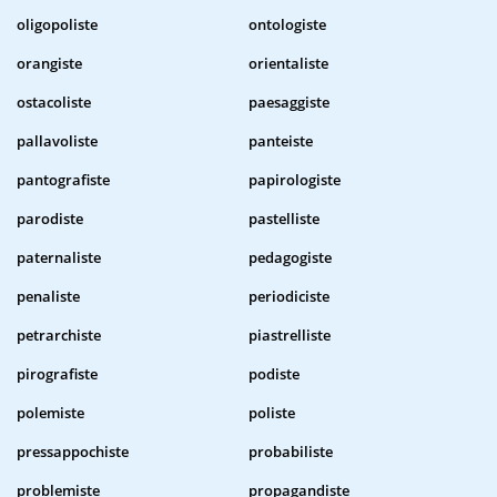
oligopoliste
ontologiste
orangiste
orientaliste
ostacoliste
paesaggiste
pallavoliste
panteiste
pantografiste
papirologiste
parodiste
pastelliste
paternaliste
pedagogiste
penaliste
periodiciste
petrarchiste
piastrelliste
pirografiste
podiste
polemiste
poliste
pressappochiste
probabiliste
problemiste
propagandiste