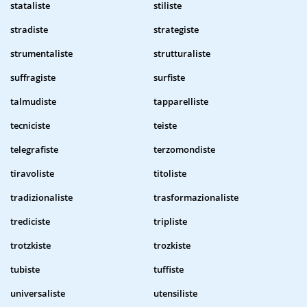
stataliste
stiliste
stradiste
strategiste
strumentaliste
strutturaliste
suffragiste
surfiste
talmudiste
tapparelliste
tecniciste
teiste
telegrafiste
terzomondiste
tiravoliste
titoliste
tradizionaliste
trasformazionaliste
trediciste
tripliste
trotzkiste
trozkiste
tubiste
tuffiste
universaliste
utensiliste