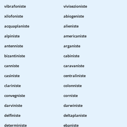
vibrafoniste
vivisezioniste
xilofoniste
abiogeniste
acquaplaniste
alieniste
alpiniste
americaniste
antenniste
arganiste
bizantiniste
cabiniste
canniste
caravaniste
casiniste
centraliniste
clariniste
colonniste
convegniste
corniste
darviniste
darwiniste
delfiniste
deltaplaniste
deterministe
ebaniste