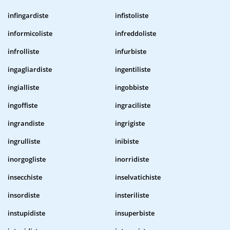
infingardiste
infistoliste
informicoliste
infreddoliste
infrolliste
infurbiste
ingagliardiste
ingentiliste
ingialliste
ingobbiste
ingoffiste
ingraciliste
ingrandiste
ingrigiste
ingrulliste
inibiste
inorgogliste
inorridiste
insecchiste
inselvatichiste
insordiste
insteriliste
instupidiste
insuperbiste