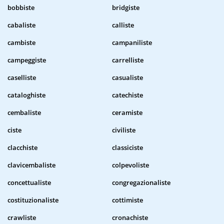
bobbiste
bridgiste
cabaliste
calliste
cambiste
campaniliste
campeggiste
carrelliste
caselliste
casualiste
cataloghiste
catechiste
cembaliste
ceramiste
ciste
civiliste
clacchiste
classiciste
clavicembaliste
colpevoliste
concettualiste
congregazionaliste
costituzionaliste
cottimiste
crawliste
cronachiste