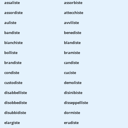
assaliste
assorbiste
assordiste
attecchiste
auliste
avviliste
bandiste
benediste
bianchiste
blandiste
bolliste
bramiste
brandiste
candiste
condiste
cuciste
custodiste
demoliste
disabbelliste
disinibiste
disobbediste
disseppelliste
disubbidiste
dormiste
elargiste
erudiste