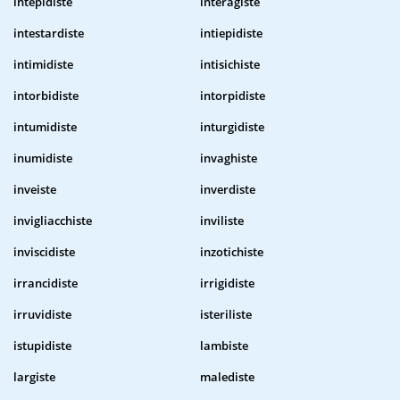
intepidiste
interagiste
intestardiste
intiepidiste
intimidiste
intisichiste
intorbidiste
intorpidiste
intumidiste
inturgidiste
inumidiste
invaghiste
inveiste
inverdiste
invigliacchiste
inviliste
inviscidiste
inzotichiste
irrancidiste
irrigidiste
irruvidiste
isteriliste
istupidiste
lambiste
largiste
malediste