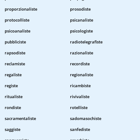
proporzionaliste
prosodiste
protocolliste
psicanaliste
psicoanaliste
psicologiste
pubbliciste
radiotelegrafiste
rapsodiste
razionaliste
reclamiste
recordiste
regaliste
regionaliste
registe
ricambiste
ritualiste
rivivaliste
rondiste
rotelliste
sacramentaliste
sadomasochiste
saggiste
sanfediste