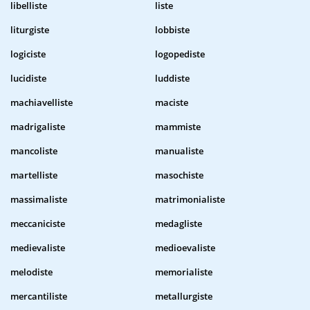
libelliste
liste
liturgiste
lobbiste
logiciste
logopediste
lucidiste
luddiste
machiavelliste
maciste
madrigaliste
mammiste
mancoliste
manualiste
martelliste
masochiste
massimaliste
matrimonialiste
meccaniciste
medagliste
medievaliste
medioevaliste
melodiste
memorialiste
mercantiliste
metallurgiste