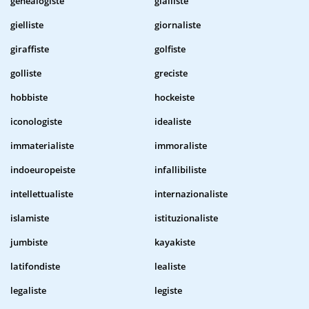
genealogiste
gialliste
gielliste
giornaliste
giraffiste
golfiste
golliste
greciste
hobbiste
hockeiste
iconologiste
idealiste
immaterialiste
immoraliste
indoeuropeiste
infallibiliste
intellettualiste
internazionaliste
islamiste
istituzionaliste
jumbiste
kayakiste
latifondiste
lealiste
legaliste
legiste