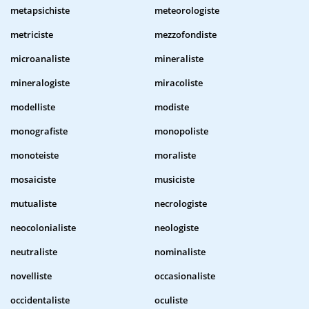
metapsichiste
meteorologiste
metriciste
mezzofondiste
microanaliste
mineraliste
mineralogiste
miracoliste
modelliste
modiste
monografiste
monopoliste
monoteiste
moraliste
mosaiciste
musiciste
mutualiste
necrologiste
neocolonialiste
neologiste
neutraliste
nominaliste
novelliste
occasionaliste
occidentaliste
oculiste