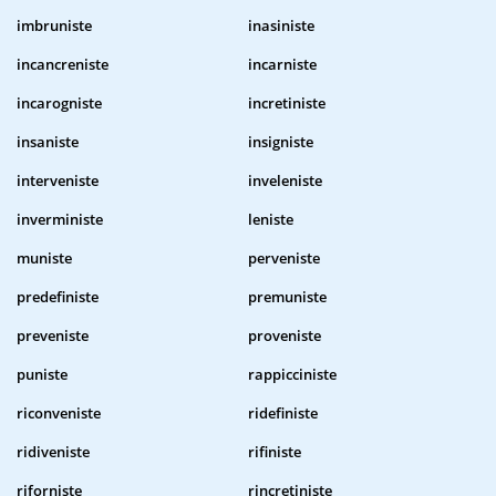
imbruniste
inasiniste
incancreniste
incarniste
incarogniste
incretiniste
insaniste
insigniste
interveniste
inveleniste
inverministe
leniste
muniste
perveniste
predefiniste
premuniste
preveniste
proveniste
puniste
rappicciniste
riconveniste
ridefiniste
ridiveniste
rifiniste
riforniste
rincretiniste