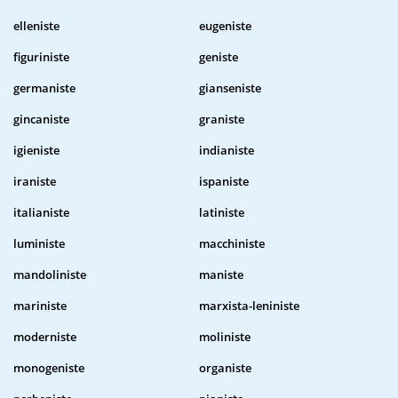
elleniste
eugeniste
figuriniste
geniste
germaniste
gianseniste
gincaniste
graniste
igieniste
indianiste
iraniste
ispaniste
italianiste
latiniste
luministe
macchiniste
mandoliniste
maniste
mariniste
marxista-leniniste
moderniste
moliniste
monogeniste
organiste