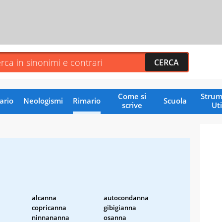
Come si
Strum
ario
Neologismi
Rimario
Scuola
scrive
Uti
alcanna
autocondanna
copricanna
gibigianna
ninnananna
osanna