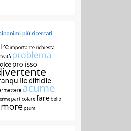
 sinonimi più ricercati
ire
importante
richiesta
problema
tività
prolisso
olce
divertente
ranquillo
difficile
acume
ermettere
fare
particolare
bello
nerme
amore
paura