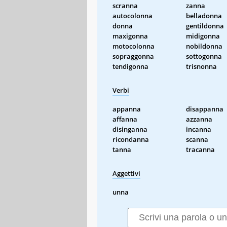
scranna
zanna
autocolonna
belladonna
donna
gentildonna
maxigonna
midigonna
motocolonna
nobildonna
sopraggonna
sottogonna
tendigonna
trisnonna
Verbi
appanna
disappanna
affanna
azzanna
disinganna
incanna
ricondanna
scanna
tanna
tracanna
Aggettivi
unna