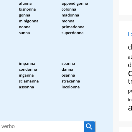
alunna
appendigonna
bisnonna
colonna
gonna
madonna
minigonna
monna
nonna
primadonna
sunna
superdonna
I
d
at
impanna
spanna
d
condanna
danna
inganna
osanna
t
sciamanna
stracanna
assonna
incolonna
p
i