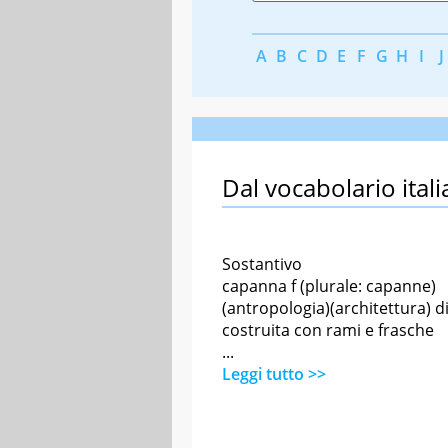
A
B
C
D
E
F
G
H
I
J
Dal vocabolario itali
Sostantivo
capanna f (plurale: capanne)
(antropologia)(architettura) 
costruita con rami e frasche
...
Leggi tutto >>