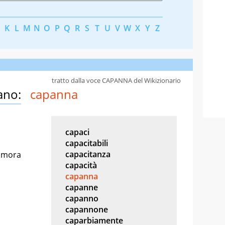
K
L
M
N
O
P
Q
R
S
T
U
V
W
X
Y
Z
tratto dalla voce CAPANNA del Wikizionario
ano:
capanna
capaci
capacitabili
capacitanza
dimora
capacità
capanna
capanne
capanno
capannone
caparbiamente