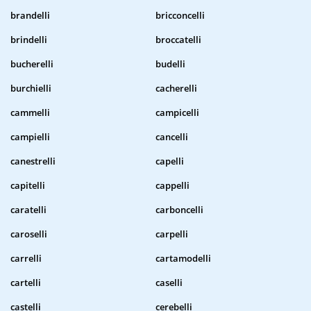
brandelli
bricconcelli
brindelli
broccatelli
bucherelli
budelli
burchielli
cacherelli
cammelli
campicelli
campielli
cancelli
canestrelli
capelli
capitelli
cappelli
caratelli
carboncelli
caroselli
carpelli
carrelli
cartamodelli
cartelli
caselli
castelli
cerebelli