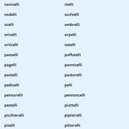
navicelli
nielli
nodelli
occhielli
ocelli
ombrelli
oricelli
orpelli
orticelli
ostelli
paeselli
paffutelli
pagelli
pannicelli
pastelli
pastorelli
pedicelli
pelli
pennarelli
pennoncelli
pestelli
piattelli
picchierelli
pipistrelli
piselli
pittorelli