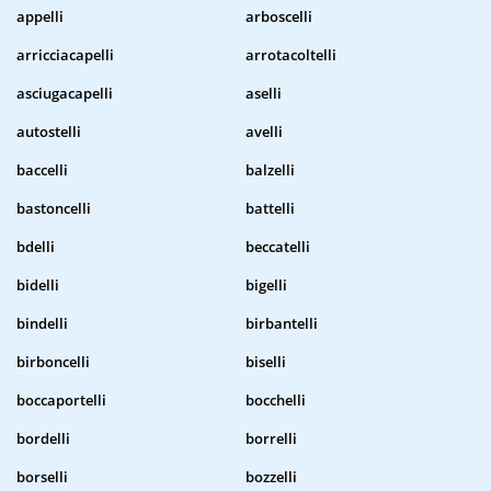
appelli
arboscelli
arricciacapelli
arrotacoltelli
asciugacapelli
aselli
autostelli
avelli
baccelli
balzelli
bastoncelli
battelli
bdelli
beccatelli
bidelli
bigelli
bindelli
birbantelli
birboncelli
biselli
boccaportelli
bocchelli
bordelli
borrelli
borselli
bozzelli