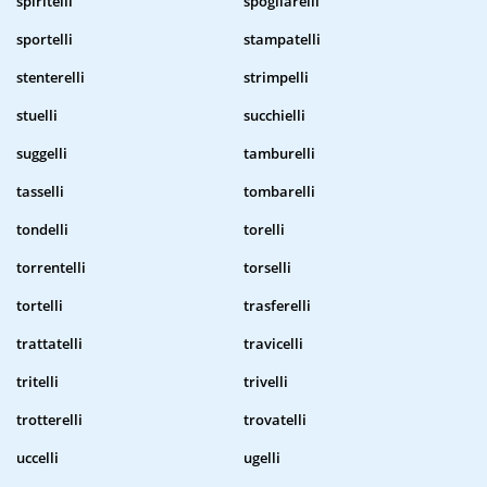
spiritelli
spogliarelli
sportelli
stampatelli
stenterelli
strimpelli
stuelli
succhielli
suggelli
tamburelli
tasselli
tombarelli
tondelli
torelli
torrentelli
torselli
tortelli
trasferelli
trattatelli
travicelli
tritelli
trivelli
trotterelli
trovatelli
uccelli
ugelli