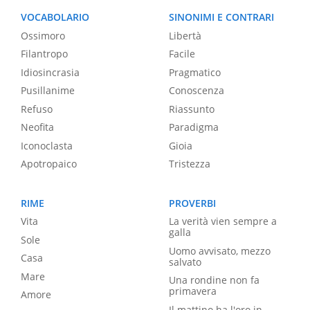
VOCABOLARIO
SINONIMI E CONTRARI
Ossimoro
Libertà
Filantropo
Facile
Idiosincrasia
Pragmatico
Pusillanime
Conoscenza
Refuso
Riassunto
Neofita
Paradigma
Iconoclasta
Gioia
Apotropaico
Tristezza
RIME
PROVERBI
Vita
La verità vien sempre a
galla
Sole
Uomo avvisato, mezzo
Casa
salvato
Mare
Una rondine non fa
primavera
Amore
Il mattino ha l'oro in