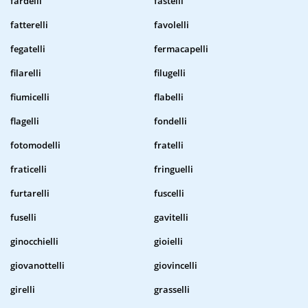
fardelli
fastelli
fatterelli
favolelli
fegatelli
fermacapelli
filarelli
filugelli
fiumicelli
flabelli
flagelli
fondelli
fotomodelli
fratelli
fraticelli
fringuelli
furtarelli
fuscelli
fuselli
gavitelli
ginocchielli
gioielli
giovanottelli
giovincelli
girelli
grasselli