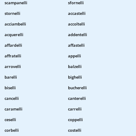
scampanelli
sfornelli
stornelli
accastelli
acciambelli
accoltelli
acquerelli
addentelli
affardelli
affastelli
affratelli
appelli
arrovelli
balzelli
barelli
bighelli
biselli
bucherelli
cancelli
canterelli
caramelli
carrelli
ceselli
coppelli
corbelli
costelli