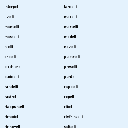
interpelli
lardelli
livelli
macelli
mantelli
martelli
masselli
modelli
nielli
novelli
orpelli
piastrelli
picchierelli
preselli
puddelli
puntelli
randelli
rappelli
rastrelli
repelli
riappuntelli
ribelli
rimodelli
rinfrinzelli
rinnovelli
saltelli