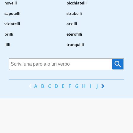
novelli
picchiatelli
saputelli
strabelli
viziatelli
arzilli
brilli
eterofilli
lilli
tranquilli
A
B
C
D
E
F
G
H
I
J
K
L
M
N