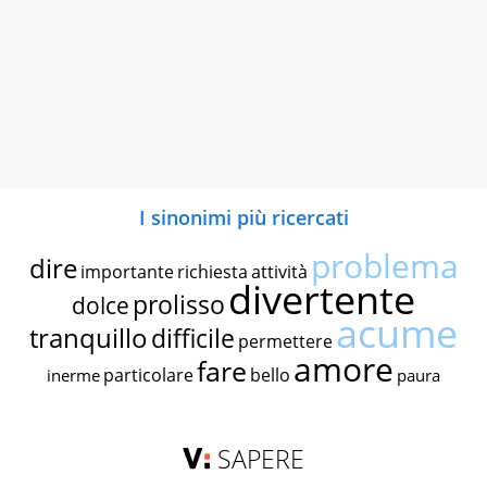
I sinonimi più ricercati
problema
dire
importante
richiesta
attività
divertente
prolisso
dolce
acume
tranquillo
difficile
permettere
amore
fare
particolare
bello
inerme
paura
SAPERE