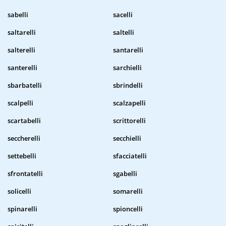
sabelli
sacelli
saltarelli
saltelli
salterelli
santarelli
santerelli
sarchielli
sbarbatelli
sbrindelli
scalpelli
scalzapelli
scartabelli
scrittorelli
seccherelli
secchielli
settebelli
sfacciatelli
sfrontatelli
sgabelli
solicelli
somarelli
spinarelli
spioncelli