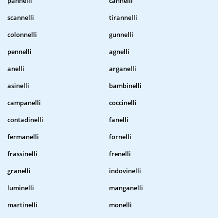
pannelli
cannelli
scannelli
tirannelli
colonnelli
gunnelli
pennelli
agnelli
anelli
arganelli
asinelli
bambinelli
campanelli
coccinelli
contadinelli
fanelli
fermanelli
fornelli
frassinelli
frenelli
granelli
indovinelli
luminelli
manganelli
martinelli
monelli