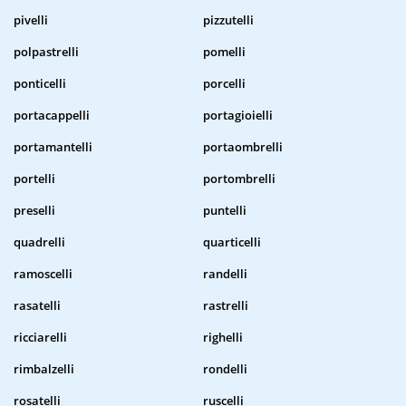
pivelli
pizzutelli
polpastrelli
pomelli
ponticelli
porcelli
portacappelli
portagioielli
portamantelli
portaombrelli
portelli
portombrelli
preselli
puntelli
quadrelli
quarticelli
ramoscelli
randelli
rasatelli
rastrelli
ricciarelli
righelli
rimbalzelli
rondelli
rosatelli
ruscelli