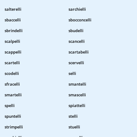
salterelli
sarchielli
sbaccelli
sbocconcelli
sbrindelli
sbudelli
scalpelli
scancelli
scappelli
scartabelli
scartelli
scervelli
scodelli
selli
sfracelli
smantelli
smartelli
smascelli
spelli
spiattelli
spuntelli
stelli
strimpelli
stuelli