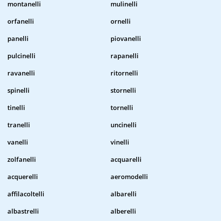
montanelli
mulinelli
orfanelli
ornelli
panelli
piovanelli
pulcinelli
rapanelli
ravanelli
ritornelli
spinelli
stornelli
tinelli
tornelli
tranelli
uncinelli
vanelli
vinelli
zolfanelli
acquarelli
acquerelli
aeromodelli
affilacoltelli
albarelli
albastrelli
alberelli