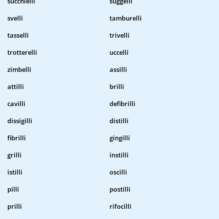
succhielli
suggelli
svelli
tamburelli
tasselli
trivelli
trotterelli
uccelli
zimbelli
assilli
attilli
brilli
cavilli
defibrilli
dissigilli
distilli
fibrilli
gingilli
grilli
instilli
istilli
oscilli
pilli
postilli
prilli
rifocilli