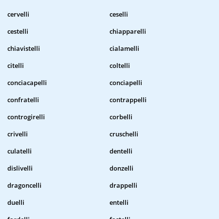
cervelli
ceselli
cestelli
chiapparelli
chiavistelli
cialamelli
citelli
coltelli
conciacapelli
conciapelli
confratelli
contrappelli
controgirelli
corbelli
crivelli
cruschelli
culatelli
dentelli
dislivelli
donzelli
dragoncelli
drappelli
duelli
entelli