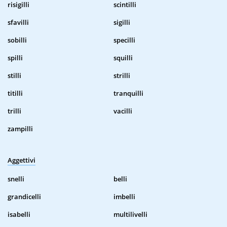
risigilli
scintilli
sfavilli
sigilli
sobilli
specilli
spilli
squilli
stilli
strilli
titilli
tranquilli
trilli
vacilli
zampilli
Aggettivi
snelli
belli
grandicelli
imbelli
isabelli
multilivelli