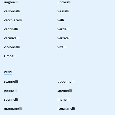
unghielli
untorelli
valloncelli
vascelli
vecchierelli
velli
venticelli
verdelli
vermicelli
verricelli
violoncelli
vitelli
zimbelli
Verbi
scannelli
appennelli
pennelli
sgonnelli
spennelli
inanelli
manganelli
raggranelli