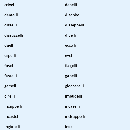
crivelli
debelli
dentelli
disabbelli
disselli
disseppelli
dissuggelli
divelli
duelli
eccelli
espelli
evelli
favelli
flagelli
fustelli
gabelli
gemelli
giocherelli
girelli
imbudelli
incappelli
incaselli
incastelli
indrappelli
ingioielli
inselli