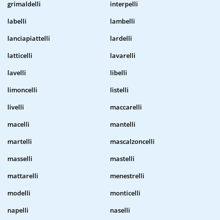
grimaldelli
interpelli
labelli
lambelli
lanciapiattelli
lardelli
latticelli
lavarelli
lavelli
libelli
limoncelli
listelli
livelli
maccarelli
macelli
mantelli
martelli
mascalzoncelli
masselli
mastelli
mattarelli
menestrelli
modelli
monticelli
napelli
naselli