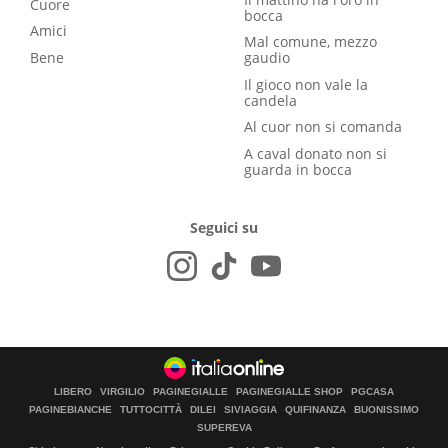
Cuore
bocca
Amici
Mal comune, mezzo
Bene
gaudio
Il gioco non vale la
candela
Al cuor non si comanda
A caval donato non si
guarda in bocca
Seguici su
LIBERO
VIRGILIO
PAGINEGIALLE
PAGINEGIALLE SHOP
PGCASA
PAGINEBIANCHE
TUTTOCITTÀ
DILEI
SIVIAGGIA
QUIFINANZA
BUONISSIMO
SUPEREVA