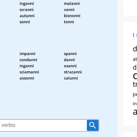
inganni
malanni
scranni
vanni
autunni
bisnonni
sonni
tonni
I
d
impanni
spanni
at
condanni
danni
inganni
osanni
d
sciamanni
stracanni
assonni
calunni
t
p
i