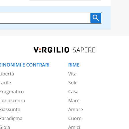
SAPERE
SINONIMI E CONTRARI
RIME
Libertà
Vita
Facile
Sole
Pragmatico
Casa
Conoscenza
Mare
Riassunto
Amore
Paradigma
Cuore
Gioia
Amici