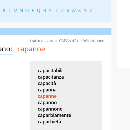
K
L
M
N
O
P
Q
R
S
T
U
V
W
X
Y
Z
tratto dalla voce CAPANNE del Wikizionario
ano:
capanne
capacitabili
capacitanza
capacità
capanna
capanne
capanno
capannone
caparbiamente
caparbietà