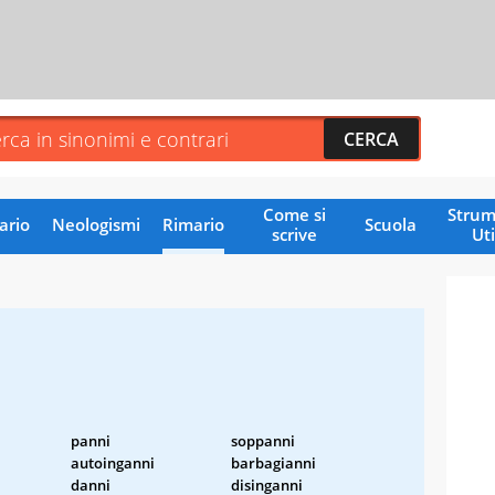
Come si
Strum
ario
Neologismi
Rimario
Scuola
scrive
Uti
panni
soppanni
autoinganni
barbagianni
danni
disinganni