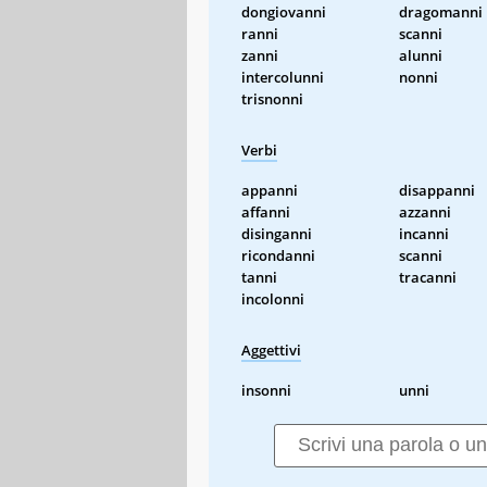
dongiovanni
dragomanni
ranni
scanni
zanni
alunni
intercolunni
nonni
trisnonni
Verbi
appanni
disappanni
affanni
azzanni
disinganni
incanni
ricondanni
scanni
tanni
tracanni
incolonni
Aggettivi
insonni
unni