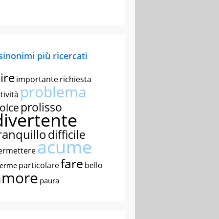
 sinonimi più ricercati
ire
importante
richiesta
problema
tività
prolisso
olce
divertente
ranquillo
difficile
acume
ermettere
fare
particolare
bello
nerme
amore
paura