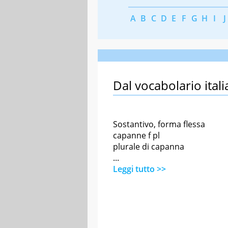
A
B
C
D
E
F
G
H
I
J
Dal vocabolario itali
Sostantivo, forma flessa
capanne f pl
plurale di capanna
...
Leggi tutto >>