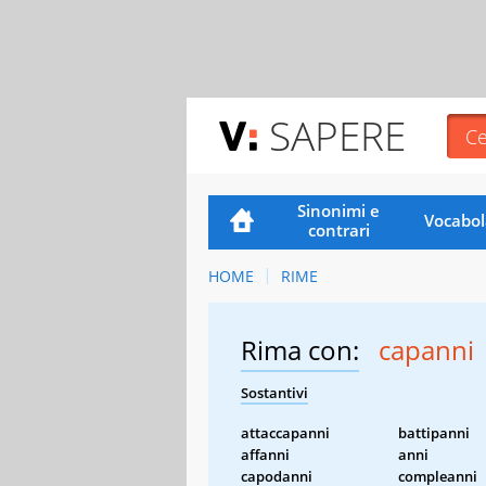
SAPERE
Sinonimi e
Vocabol
contrari
HOME
RIME
Rima con:
capanni
Sostantivi
attaccapanni
battipanni
affanni
anni
capodanni
compleanni