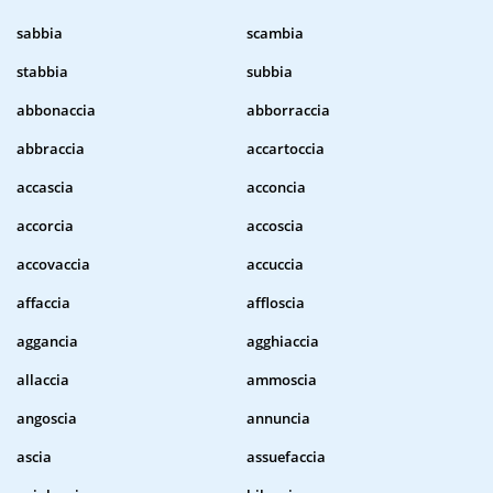
sabbia
scambia
stabbia
subbia
abbonaccia
abborraccia
abbraccia
accartoccia
accascia
acconcia
accorcia
accoscia
accovaccia
accuccia
affaccia
affloscia
aggancia
agghiaccia
allaccia
ammoscia
angoscia
annuncia
ascia
assuefaccia