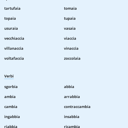
tartufaia
tomaia
topaia
tupaia
usuraia
vasaia
vecchiaccia
viaccia
villanaccia
vinaccia
voltafaccia
zoccolaia
Verbi
sgorbia
abbia
ambia
arrabbia
cambia
contraccambia
ingabbia
insabbia
riabbia
ricambia