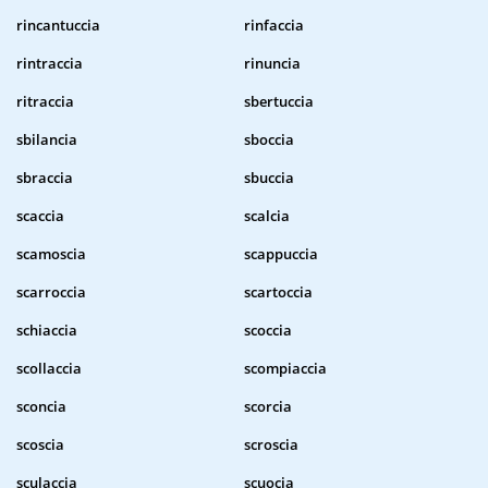
rincantuccia
rinfaccia
rintraccia
rinuncia
ritraccia
sbertuccia
sbilancia
sboccia
sbraccia
sbuccia
scaccia
scalcia
scamoscia
scappuccia
scarroccia
scartoccia
schiaccia
scoccia
scollaccia
scompiaccia
sconcia
scorcia
scoscia
scroscia
sculaccia
scuocia