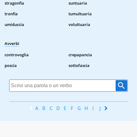
stragonfia
suntuaria
tronfia
tumultuaria
umiduccia
voluttuaria
Avverbi
controvoglia
crepapancia
poscia
sottofascia
A
B
C
D
E
F
G
H
I
J
K
L
M
N