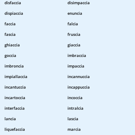
disfaccia
disimpaccia
dispiaccia
enuncia
faccia
falcia
fascia
fruscia
ghiaccia
giaccia
goccia
imbraccia
imbroncia
impaccia
impiallaccia
incannuccia
incantuccia
incappuccia
incartoccia
incoccia
interfaccia
intralcia
lancia
lascia
liquefaccia
marcia