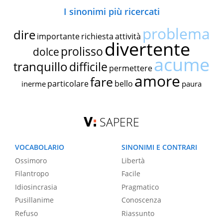
I sinonimi più ricercati
problema
dire
importante
richiesta
attività
divertente
prolisso
dolce
acume
tranquillo
difficile
permettere
amore
fare
particolare
bello
inerme
paura
SAPERE
VOCABOLARIO
SINONIMI E CONTRARI
Ossimoro
Libertà
Filantropo
Facile
Idiosincrasia
Pragmatico
Pusillanime
Conoscenza
Refuso
Riassunto