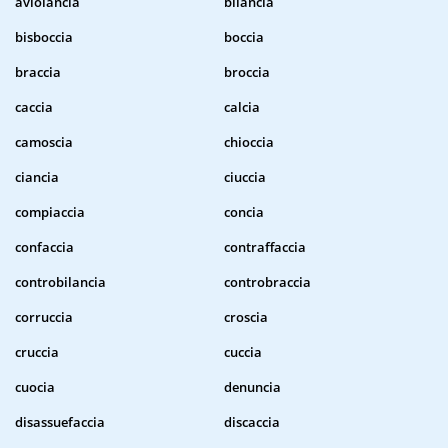
aviolancia
bilancia
bisboccia
boccia
braccia
broccia
caccia
calcia
camoscia
chioccia
ciancia
ciuccia
compiaccia
concia
confaccia
contraffaccia
controbilancia
controbraccia
corruccia
croscia
cruccia
cuccia
cuocia
denuncia
disassuefaccia
discaccia