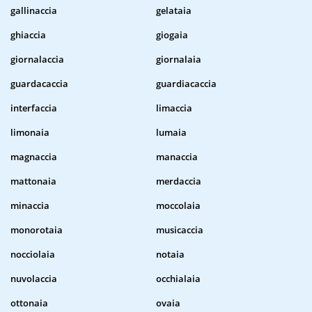
gallinaccia
gelataia
ghiaccia
giogaia
giornalaccia
giornalaia
guardacaccia
guardiacaccia
interfaccia
limaccia
limonaia
lumaia
magnaccia
manaccia
mattonaia
merdaccia
minaccia
moccolaia
monorotaia
musicaccia
nocciolaia
notaia
nuvolaccia
occhialaia
ottonaia
ovaia