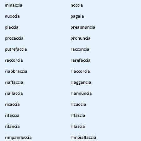
minaccia
noccia
nuoccia
pagaia
piaccia
preannuncia
procaccia
pronuncia
putrefaccia
racconcia
raccorcia
rarefaccia
riabbraccia
riaccorcia
riaffaccia
riaggancia
riallaccia
riannuncia
ricaccia
ricuocia
rifaccia
rifascia
rilancia
rilascia
rimpannuccia
rimpiallaccia