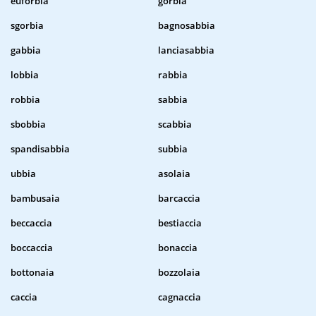
euforbia
gorbia
sgorbia
bagnosabbia
gabbia
lanciasabbia
lobbia
rabbia
robbia
sabbia
sbobbia
scabbia
spandisabbia
subbia
ubbia
asolaia
bambusaia
barcaccia
beccaccia
bestiaccia
boccaccia
bonaccia
bottonaia
bozzolaia
caccia
cagnaccia