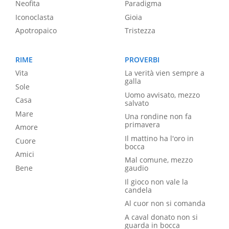
Neofita
Paradigma
Iconoclasta
Gioia
Apotropaico
Tristezza
RIME
PROVERBI
Vita
La verità vien sempre a
galla
Sole
Uomo avvisato, mezzo
Casa
salvato
Mare
Una rondine non fa
primavera
Amore
Il mattino ha l'oro in
Cuore
bocca
Amici
Mal comune, mezzo
Bene
gaudio
Il gioco non vale la
candela
Al cuor non si comanda
A caval donato non si
guarda in bocca