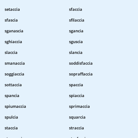
setaccia
sfaccia
sfascia
sfilaccia
sganascia
sgancia
sghiaccia
sguscia
slaccia
slancia
smanaccia
soddisfaccia
soggiaccia
sopraffaccia
sottaccia
spaccia
spancia
spiaccia
spiumaccia
sprimaccia
spulcia
squarcia
staccia
straccia