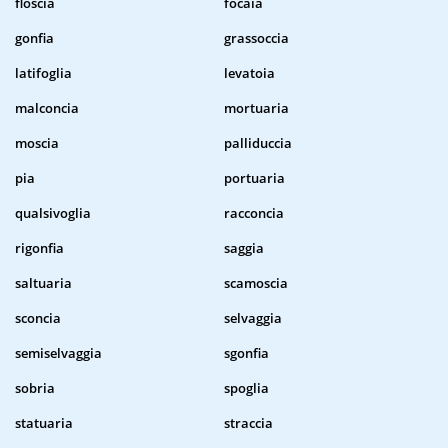
floscia
focaia
gonfia
grassoccia
latifoglia
levatoia
malconcia
mortuaria
moscia
palliduccia
pia
portuaria
qualsivoglia
racconcia
rigonfia
saggia
saltuaria
scamoscia
sconcia
selvaggia
semiselvaggia
sgonfia
sobria
spoglia
statuaria
straccia