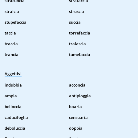
stracuocia
strafaccia
stralcia
struscia
stupefaccia
succia
taccia
torrefaccia
traccia
tralascia
trancia
tumefaccia
Aggettivi
indubbia
acconcia
ampia
antipioggia
belloccia
boaria
caducifoglia
censuaria
deboluccia
doppia