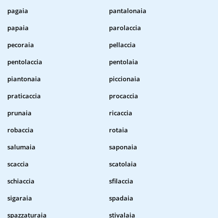
pagaia
pantalonaia
papaia
parolaccia
pecoraia
pellaccia
pentolaccia
pentolaia
piantonaia
piccionaia
praticaccia
procaccia
prunaia
ricaccia
robaccia
rotaia
salumaia
saponaia
scaccia
scatolaia
schiaccia
sfilaccia
sigaraia
spadaia
spazzaturaia
stivalaia