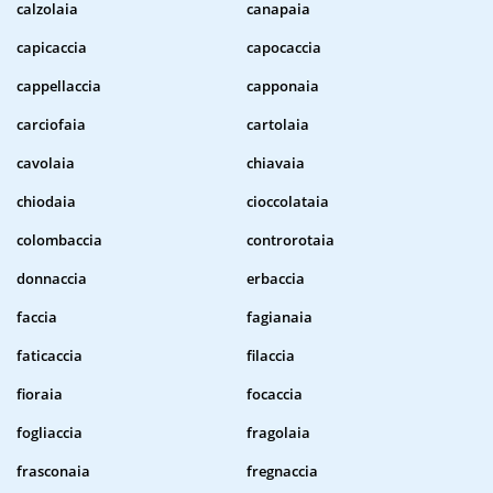
calzolaia
canapaia
capicaccia
capocaccia
cappellaccia
capponaia
carciofaia
cartolaia
cavolaia
chiavaia
chiodaia
cioccolataia
colombaccia
controrotaia
donnaccia
erbaccia
faccia
fagianaia
faticaccia
filaccia
fioraia
focaccia
fogliaccia
fragolaia
frasconaia
fregnaccia