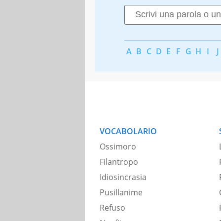
A
B
C
D
E
F
G
H
I
J
VOCABOLARIO
Ossimoro
Filantropo
Idiosincrasia
Pusillanime
Refuso