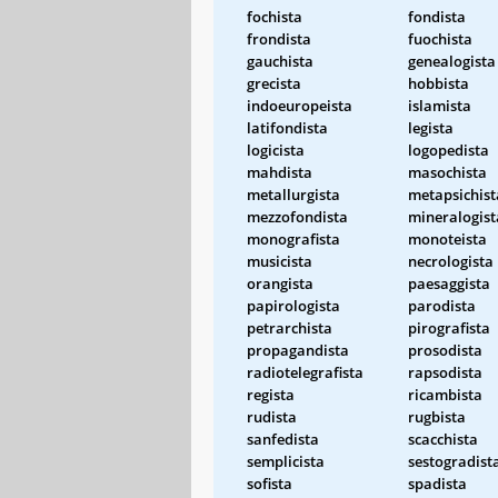
fochista
fondista
frondista
fuochista
gauchista
genealogista
grecista
hobbista
indoeuropeista
islamista
latifondista
legista
logicista
logopedista
mahdista
masochista
metallurgista
metapsichist
mezzofondista
mineralogist
monografista
monoteista
musicista
necrologista
orangista
paesaggista
papirologista
parodista
petrarchista
pirografista
propagandista
prosodista
radiotelegrafista
rapsodista
regista
ricambista
rudista
rugbista
sanfedista
scacchista
semplicista
sestogradist
sofista
spadista