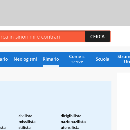
Come si
Strum
ario
Neologismi
Rimario
Scuola
scrive
Uti
civilista
dirigibilista
a
missilista
nazionazilista
sta
stilista
utensilista