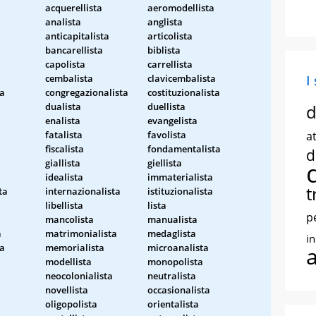
a
acquerellista
aeromodellista
analista
anglista
anticapitalista
articolista
bancarellista
biblista
capolista
carrellista
cembalista
clavicembalista
I
ta
congregazionalista
costituzionalista
dualista
duellista
d
enalista
evangelista
fatalista
favolista
at
fiscalista
fondamentalista
d
giallista
giellista
idealista
immaterialista
t
ta
internazionalista
istituzionalista
libellista
lista
p
mancolista
manualista
a
matrimonialista
medaglista
i
ta
memorialista
microanalista
modellista
monopolista
neocolonialista
neutralista
novellista
occasionalista
oligopolista
orientalista