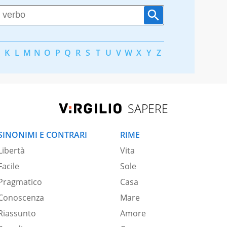
K
L
M
N
O
P
Q
R
S
T
U
V
W
X
Y
Z
SAPERE
SINONIMI E CONTRARI
RIME
Libertà
Vita
Facile
Sole
Pragmatico
Casa
Conoscenza
Mare
Riassunto
Amore