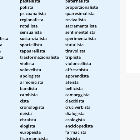
pastellista
paternalista
polista
proporzionalista
psicoanalista
quaresimalista
regionalista
revivalista
rotellista
sacramentalista
sensualista
sentimentalista
lista
sostanzialista
sperimentalista
ta
sportellista
statalista
a
tapparellista
tiravolista
ta
trasformazionalista
triplista
violista
violoncellista
volovelista
affreschista
apologista
apprendista
armonicista
ateista
bandista
bellicista
cambista
campeggista
cista
clacchista
cronologista
cruciverbista
deista
dialogista
ebraista
ecologista
elogista
enciclopedista
europeista
farmacista
fisarmonicista
fisicista