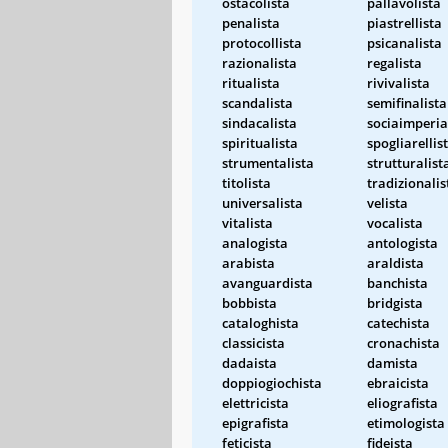
ostacolista
pallavolista
penalista
piastrellista
protocollista
psicanalista
razionalista
regalista
ritualista
rivivalista
scandalista
semifinalista
sindacalista
sociaimperia
spiritualista
spogliarellis
strumentalista
strutturalist
titolista
tradizionalis
universalista
velista
vitalista
vocalista
analogista
antologista
arabista
araldista
avanguardista
banchista
bobbista
bridgista
cataloghista
catechista
classicista
cronachista
dadaista
damista
doppiogiochista
ebraicista
elettricista
eliografista
epigrafista
etimologista
feticista
fideista