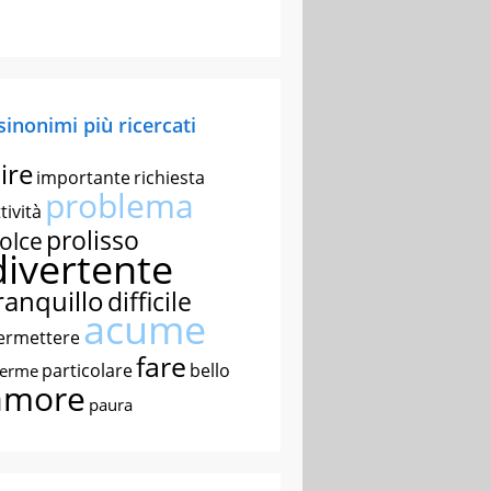
 sinonimi più ricercati
ire
importante
richiesta
problema
tività
prolisso
olce
divertente
ranquillo
difficile
acume
ermettere
fare
particolare
bello
nerme
amore
paura