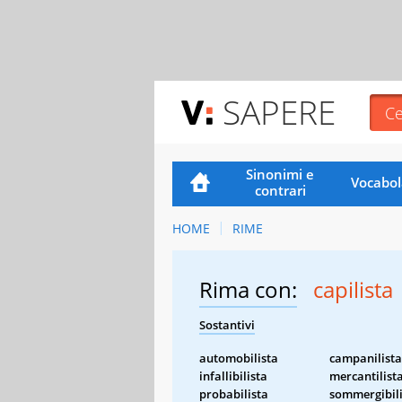
SAPERE
Sinonimi e
Vocabol
contrari
HOME
RIME
Rima con:
capilista
Sostantivi
automobilista
campanilista
infallibilista
mercantilist
probabilista
sommergibili