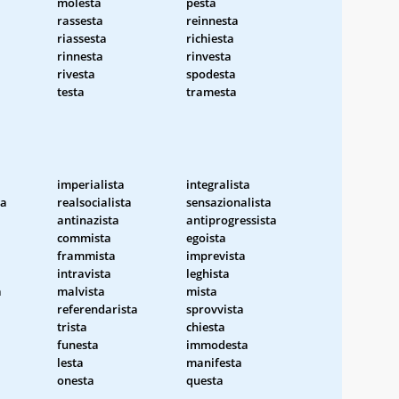
molesta
pesta
rassesta
reinnesta
riassesta
richiesta
rinnesta
rinvesta
rivesta
spodesta
testa
tramesta
imperialista
integralista
ta
realsocialista
sensazionalista
antinazista
antiprogressista
commista
egoista
frammista
imprevista
intravista
leghista
a
malvista
mista
referendarista
sprovvista
trista
chiesta
funesta
immodesta
lesta
manifesta
onesta
questa