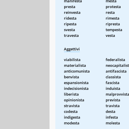
manifesta
mesta
presta
protesta
reinvesta
resta
ridesta
rimesta
ripesta
ripresta
svesta
tempesta
travesta
vesta
Aggettivi
viabilista
federalista
materialista
neocapitalis
anticomunista
antifascista
benvista
classista
espansionista
fascista
indecisionista
induista
liberista
malprovvist
opinionista
prevista
stravista
travista
codesta
desta
indigesta
infesta
modesta
molesta