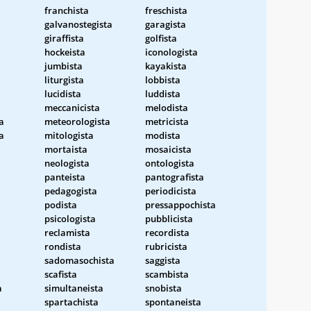
franchista
freschista
galvanostegista
garagista
giraffista
golfista
hockeista
iconologista
jumbista
kayakista
liturgista
lobbista
lucidista
luddista
meccanicista
melodista
a
meteorologista
metricista
a
mitologista
modista
mortaista
mosaicista
neologista
ontologista
panteista
pantografista
pedagogista
periodicista
podista
pressappochista
psicologista
pubblicista
reclamista
recordista
rondista
rubricista
sadomasochista
saggista
scafista
scambista
a
simultaneista
snobista
spartachista
spontaneista