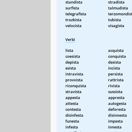
standista
stradista
surfista
talmudista
telegrafista
terzomondis
trozkista
tubista
velocista
visagista
Verbi
lista
acquista
coesista
conquista
depista
desista
esista
incista
intravista
persista
provvista
rattrista
riconquista
rivista
stravista
sussista
appesta
appresta
attesta
autogesta
contesta
deforesta
disinfesta
disinnesta
funesta
impesta
infesta
innesta