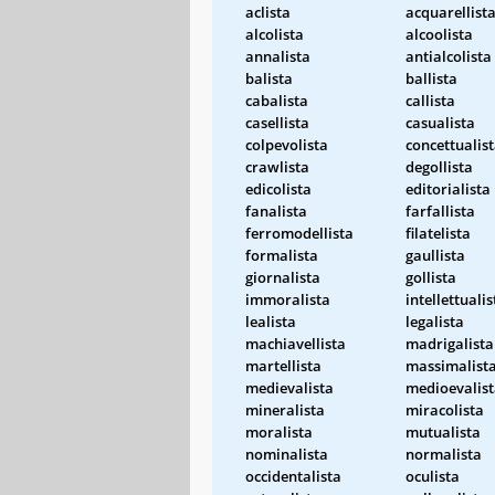
aclista
acquarellist
alcolista
alcoolista
annalista
antialcolista
balista
ballista
cabalista
callista
casellista
casualista
colpevolista
concettualis
crawlista
degollista
edicolista
editorialista
fanalista
farfallista
ferromodellista
filatelista
formalista
gaullista
giornalista
gollista
immoralista
intellettualis
lealista
legalista
machiavellista
madrigalista
martellista
massimalist
medievalista
medioevalis
mineralista
miracolista
moralista
mutualista
nominalista
normalista
occidentalista
oculista