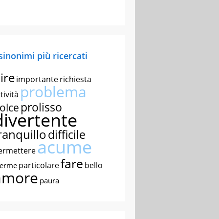
 sinonimi più ricercati
ire
importante
richiesta
problema
tività
prolisso
olce
divertente
ranquillo
difficile
acume
ermettere
fare
particolare
bello
nerme
amore
paura