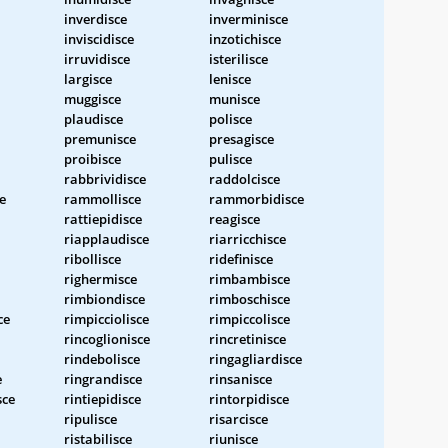
inverdisce
inverminisce
inviscidisce
inzotichisce
irruvidisce
isterilisce
largisce
lenisce
muggisce
munisce
plaudisce
polisce
premunisce
presagisce
proibisce
pulisce
rabbrividisce
raddolcisce
e
rammollisce
rammorbidisce
rattiepidisce
reagisce
riapplaudisce
riarricchisce
ribollisce
ridefinisce
righermisce
rimbambisce
rimbiondisce
rimboschisce
ce
rimpicciolisce
rimpiccolisce
rincoglionisce
rincretinisce
rindebolisce
ringagliardisce
e
ringrandisce
rinsanisce
sce
rintiepidisce
rintorpidisce
ripulisce
risarcisce
ristabilisce
riunisce