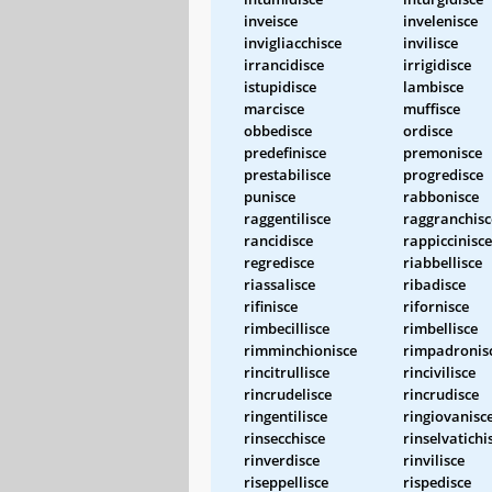
inveisce
invelenisce
invigliacchisce
invilisce
irrancidisce
irrigidisce
istupidisce
lambisce
marcisce
muffisce
obbedisce
ordisce
predefinisce
premonisce
prestabilisce
progredisce
punisce
rabbonisce
raggentilisce
raggranchisc
rancidisce
rappiccinisce
regredisce
riabbellisce
riassalisce
ribadisce
rifinisce
rifornisce
rimbecillisce
rimbellisce
rimminchionisce
rimpadronis
rincitrullisce
rincivilisce
rincrudelisce
rincrudisce
ringentilisce
ringiovanisc
rinsecchisce
rinselvatichi
rinverdisce
rinvilisce
riseppellisce
rispedisce