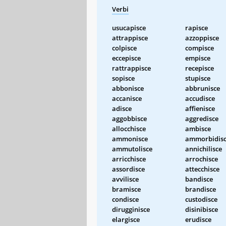
Verbi
usucapisce
rapisce
attrappisce
azzoppisce
colpisce
compisce
eccepisce
empisce
rattrappisce
recepisce
sopisce
stupisce
abbonisce
abbrunisce
accanisce
accudisce
adisce
affienisce
aggobbisce
aggredisce
allocchisce
ambisce
ammonisce
ammorbidis
ammutolisce
annichilisce
arricchisce
arrochisce
assordisce
attecchisce
avvilisce
bandisce
bramisce
brandisce
condisce
custodisce
dirugginisce
disinibisce
elargisce
erudisce