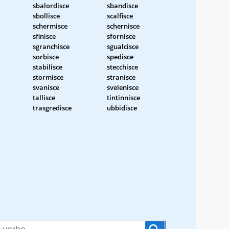
sbalordisce
sbandisce
sbollisce
scalfisce
schermisce
schernisce
sfinisce
sfornisce
sgranchisce
sgualcisce
sorbisce
spedisce
stabilisce
stecchisce
stormisce
stranisce
svanisce
svelenisce
tallisce
tintinnisce
trasgredisce
ubbidisce