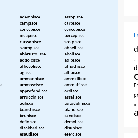
adempisce
assopisce
campisce
carpisce
concepisce
concupisce
I
incupisce
percepisce
riassopisce
scolpisce
d
svampisce
abbellisce
abbrustolisce
abolisce
at
addolcisce
adibisce
affievolisce
affiochisce
d
agisce
allibisce
ammannisce
ammollisce
t
ce
ammoscisce
ammuffisce
approfondisce
ardisce
p
arrugginisce
assalisce
aulisce
autodefinisce
i
bianchisce
blandisce
brunisce
candisce
definisce
demolisce
disobbedisce
disunisce
esaudisce
esercisce