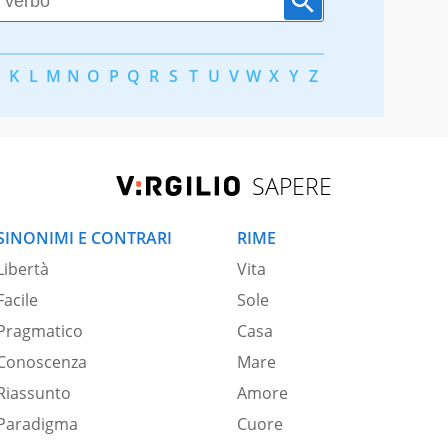
K
L
M
N
O
P
Q
R
S
T
U
V
W
X
Y
Z
SAPERE
SINONIMI E CONTRARI
RIME
Libertà
Vita
Facile
Sole
Pragmatico
Casa
Conoscenza
Mare
Riassunto
Amore
Paradigma
Cuore