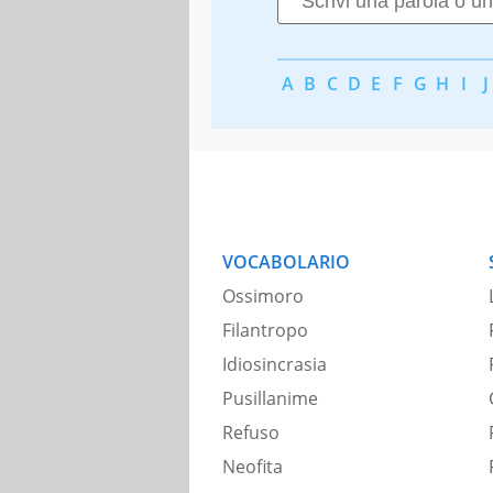
A
B
C
D
E
F
G
H
I
J
VOCABOLARIO
Ossimoro
Filantropo
Idiosincrasia
Pusillanime
Refuso
Neofita