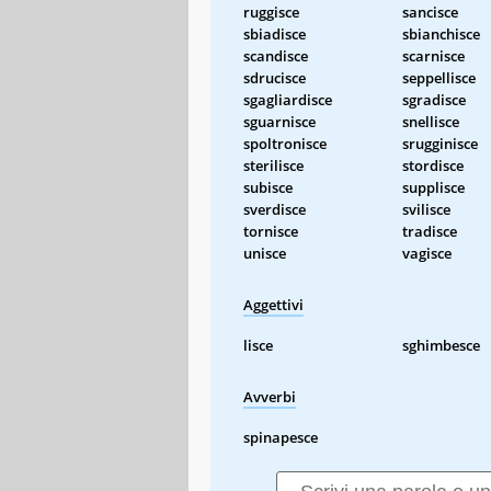
ruggisce
sancisce
sbiadisce
sbianchisce
scandisce
scarnisce
sdrucisce
seppellisce
sgagliardisce
sgradisce
sguarnisce
snellisce
spoltronisce
srugginisce
sterilisce
stordisce
subisce
supplisce
sverdisce
svilisce
tornisce
tradisce
unisce
vagisce
Aggettivi
lisce
sghimbesce
Avverbi
spinapesce