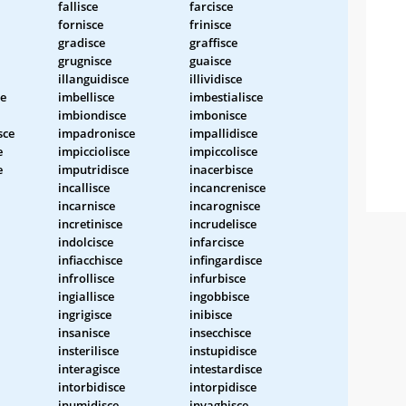
fallisce
farcisce
fornisce
frinisce
gradisce
graffisce
grugnisce
guaisce
illanguidisce
illividisce
ce
imbellisce
imbestialisce
imbiondisce
imbonisce
sce
impadronisce
impallidisce
e
impicciolisce
impiccolisce
e
imputridisce
inacerbisce
incallisce
incancrenisce
incarnisce
incarognisce
incretinisce
incrudelisce
indolcisce
infarcisce
infiacchisce
infingardisce
infrollisce
infurbisce
ingiallisce
ingobbisce
ingrigisce
inibisce
insanisce
insecchisce
insterilisce
instupidisce
interagisce
intestardisce
intorbidisce
intorpidisce
inumidisce
invaghisce