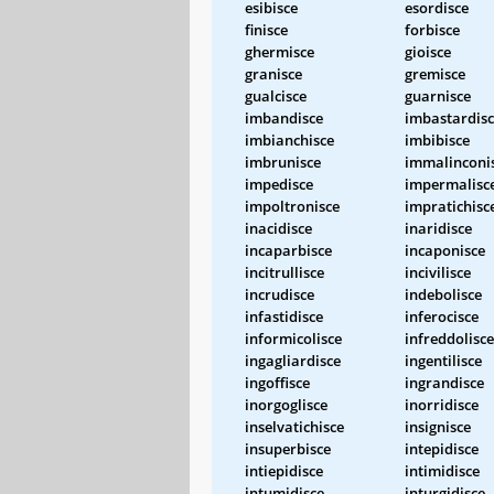
esibisce
esordisce
finisce
forbisce
ghermisce
gioisce
granisce
gremisce
gualcisce
guarnisce
imbandisce
imbastardis
imbianchisce
imbibisce
imbrunisce
immalinconi
impedisce
impermalisc
impoltronisce
impratichisc
inacidisce
inaridisce
incaparbisce
incaponisce
incitrullisce
incivilisce
incrudisce
indebolisce
infastidisce
inferocisce
informicolisce
infreddolisce
ingagliardisce
ingentilisce
ingoffisce
ingrandisce
inorgoglisce
inorridisce
inselvatichisce
insignisce
insuperbisce
intepidisce
intiepidisce
intimidisce
intumidisce
inturgidisce