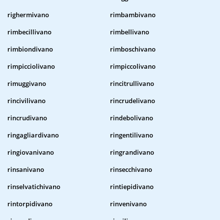
righermivano
rimbambivano
rimbecillivano
rimbellivano
rimbiondivano
rimboschivano
rimpicciolivano
rimpiccolivano
rimuggivano
rincitrullivano
rincivilivano
rincrudelivano
rincrudivano
rindebolivano
ringagliardivano
ringentilivano
ringiovanivano
ringrandivano
rinsanivano
rinsecchivano
rinselvatichivano
rintiepidivano
rintorpidivano
rinvenivano