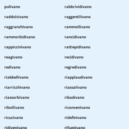
pulivano
rabbrividivano
raddolcivano
raggentilivano
raggranchivano
rammollivano
rammorbidivano
rancidivano
rappiccinivano
rattiepidivano
reagivano
recidivano
redivano
regredivano
riabbellivano
riapplaudivano
riarricchivano
riassalivano
riassorbivano
ribadivano
ribollivano
riconvenivano
ricucivano
ridefinivano
ridivenivano
rifuggivano