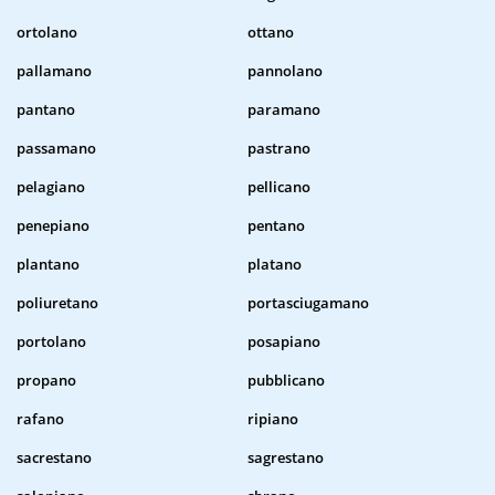
ortolano
ottano
pallamano
pannolano
pantano
paramano
passamano
pastrano
pelagiano
pellicano
penepiano
pentano
plantano
platano
poliuretano
portasciugamano
portolano
posapiano
propano
pubblicano
rafano
ripiano
sacrestano
sagrestano