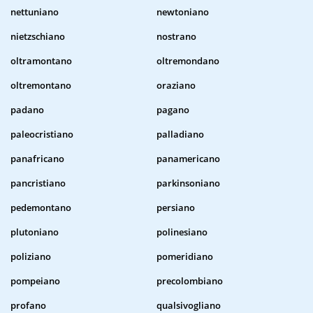
nettuniano
newtoniano
nietzschiano
nostrano
oltramontano
oltremondano
oltremontano
oraziano
padano
pagano
paleocristiano
palladiano
panafricano
panamericano
pancristiano
parkinsoniano
pedemontano
persiano
plutoniano
polinesiano
poliziano
pomeridiano
pompeiano
precolombiano
profano
qualsivogliano