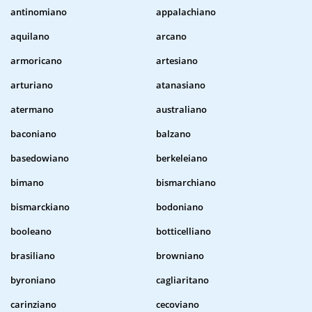
antinomiano
appalachiano
aquilano
arcano
armoricano
artesiano
arturiano
atanasiano
atermano
australiano
baconiano
balzano
basedowiano
berkeleiano
bimano
bismarchiano
bismarckiano
bodoniano
booleano
botticelliano
brasiliano
browniano
byroniano
cagliaritano
carinziano
cecoviano