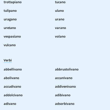
trottapiano
tucano
tulipano
ulano
uragano
urano
uretano
varano
vespasiano
volano
vulcano
Verbi
abbellivano
abbrustolivano
abolivano
accanivano
accudivano
addivenivano
addolcivano
adibivano
adivano
adsorbivano