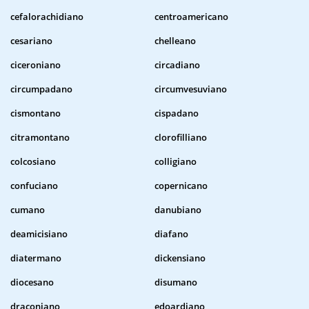
cefalorachidiano
centroamericano
cesariano
chelleano
ciceroniano
circadiano
circumpadano
circumvesuviano
cismontano
cispadano
citramontano
clorofilliano
colcosiano
colligiano
confuciano
copernicano
cumano
danubiano
deamicisiano
diafano
diatermano
dickensiano
diocesano
disumano
draconiano
edoardiano