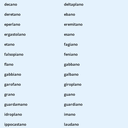
decano
deltaplano
deretano
ebano
eperlano
eremitano
ergastolano
esano
etano
fagiano
falsopiano
feniano
flano
gabbano
gabbiano
galbano
garofano
giroplano
grano
guano
guardamano
guardiano
idroplano
imano
ippocastano
laudano