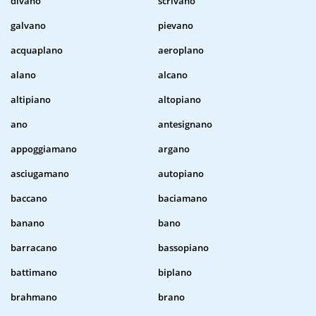
divano
scrivano
galvano
pievano
acquaplano
aeroplano
alano
alcano
altipiano
altopiano
ano
antesignano
appoggiamano
argano
asciugamano
autopiano
baccano
baciamano
banano
bano
barracano
bassopiano
battimano
biplano
brahmano
brano