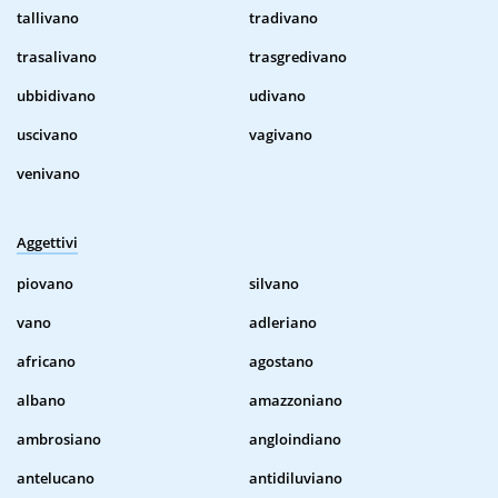
tallivano
tradivano
trasalivano
trasgredivano
ubbidivano
udivano
uscivano
vagivano
venivano
Aggettivi
piovano
silvano
vano
adleriano
africano
agostano
albano
amazzoniano
ambrosiano
angloindiano
antelucano
antidiluviano