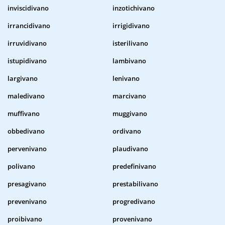
inviscidivano
inzotichivano
irrancidivano
irrigidivano
irruvidivano
isterilivano
istupidivano
lambivano
largivano
lenivano
maledivano
marcivano
muffivano
muggivano
obbedivano
ordivano
pervenivano
plaudivano
polivano
predefinivano
presagivano
prestabilivano
prevenivano
progredivano
proibivano
provenivano