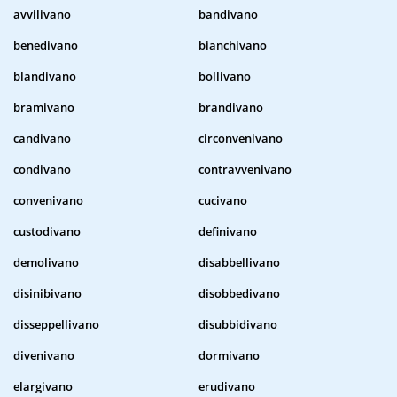
avvilivano
bandivano
benedivano
bianchivano
blandivano
bollivano
bramivano
brandivano
candivano
circonvenivano
condivano
contravvenivano
convenivano
cucivano
custodivano
definivano
demolivano
disabbellivano
disinibivano
disobbedivano
disseppellivano
disubbidivano
divenivano
dormivano
elargivano
erudivano