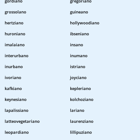
gordiano
gregoriano
grossolano
guineano
hertziano
hollywoodiano
huroniano
ibseniano
imalaiano
insano
interurbano
inumano
inurbano
istriano
ivoriano
joyciano
kafkiano
kepleriano
keynesiano
kolchoziano
lapalissiano
lariano
latteovegetariano
laurenziano
leopardiano
lillipuziano