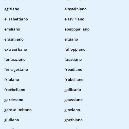
egiziano
einsteiniano
elisabettiano
elzeviriano
emiliano
episcopaliano
erasmiano
erziano
extraurbano
falloppiano
fantozziano
faustiano
ferragostano
freudiano
friulano
frobeliano
froebeliano
gallicano
gardesano
gaussiano
gerosolimitano
gioviano
giuliano
goethiano