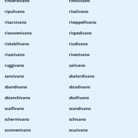
rinverdivano
rinvilivano
ripulivano
risalivano
risarcivano
riseppellivano
risovvenivano
rispedivano
ristabilivano
riudivano
riuscivano
rivenivano
ruggivano
salivano
sancivano
sbalordivano
sbandivano
sbiadivano
sbianchivano
sbollivano
scalfivano
scandivano
schermivano
schivano
sconvenivano
scucivano