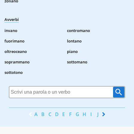
zoliano
Avverbi
invano
contromano
fuorimano
lontano
oltreoceano
piano
soprammano
sottomano
sottotono
A
B
C
D
E
F
G
H
I
J
K
L
M
N