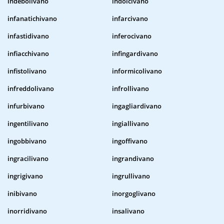
indebolivano
indolcivano
infanatichivano
infarcivano
infastidivano
inferocivano
infiacchivano
infingardivano
infistolivano
informicolivano
infreddolivano
infrollivano
infurbivano
ingagliardivano
ingentilivano
ingiallivano
ingobbivano
ingoffivano
ingracilivano
ingrandivano
ingrigivano
ingrullivano
inibivano
inorgoglivano
inorridivano
insalivano