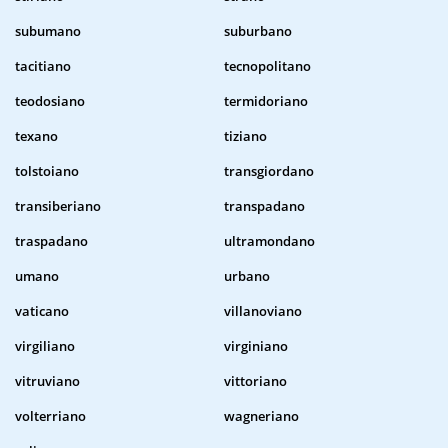
subumano
suburbano
tacitiano
tecnopolitano
teodosiano
termidoriano
texano
tiziano
tolstoiano
transgiordano
transiberiano
transpadano
traspadano
ultramondano
umano
urbano
vaticano
villanoviano
virgiliano
virginiano
vitruviano
vittoriano
volterriano
wagneriano