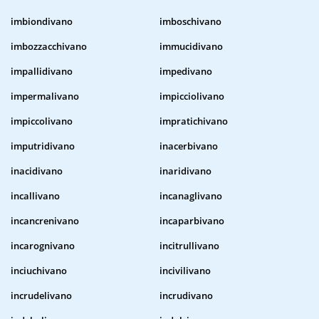
imbiondivano
imboschivano
imbozzacchivano
immucidivano
impallidivano
impedivano
impermalivano
impicciolivano
impiccolivano
impratichivano
imputridivano
inacerbivano
inacidivano
inaridivano
incallivano
incanaglivano
incancrenivano
incaparbivano
incarognivano
incitrullivano
inciuchivano
incivilivano
incrudelivano
incrudivano