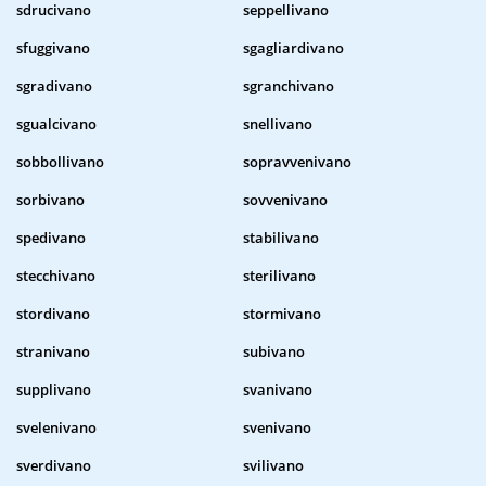
sdrucivano
seppellivano
sfuggivano
sgagliardivano
sgradivano
sgranchivano
sgualcivano
snellivano
sobbollivano
sopravvenivano
sorbivano
sovvenivano
spedivano
stabilivano
stecchivano
sterilivano
stordivano
stormivano
stranivano
subivano
supplivano
svanivano
svelenivano
svenivano
sverdivano
svilivano