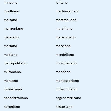
linneano
lontano
luculliano
machiavelliano
malsano
mammaliano
manzoniano
marchiano
marciano
maremmano
mariano
marxiano
mediano
mendeliano
metropolitano
micronesiano
miltoniano
mondano
montano
montessoriano
mozartiano
mussoliniano
neandertaliano
negroamericano
neroniano
nestoriano