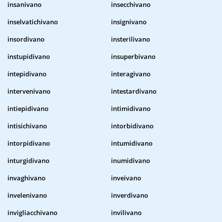
insanivano
insecchivano
inselvatichivano
insignivano
insordivano
insterilivano
instupidivano
insuperbivano
intepidivano
interagivano
intervenivano
intestardivano
intiepidivano
intimidivano
intisichivano
intorbidivano
intorpidivano
intumidivano
inturgidivano
inumidivano
invaghivano
inveivano
invelenivano
inverdivano
invigliacchivano
invilivano