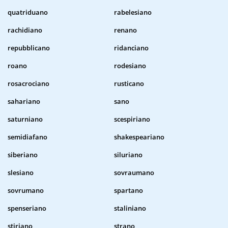
quatriduano
rabelesiano
rachidiano
renano
repubblicano
ridanciano
roano
rodesiano
rosacrociano
rusticano
sahariano
sano
saturniano
scespiriano
semidiafano
shakespeariano
siberiano
siluriano
slesiano
sovraumano
sovrumano
spartano
spenseriano
staliniano
stiriano
strano