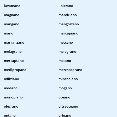
lavamano
lipizzano
magnano
mandriano
mangano
mangostano
mano
marcapiano
marranzano
meccano
melagrano
melograno
mercaptano
metano
metilpropano
mezzosoprano
miliziano
mirabolano
modano
mogano
monoplano
oceano
olecrano
oltreoceano
ontano
origano