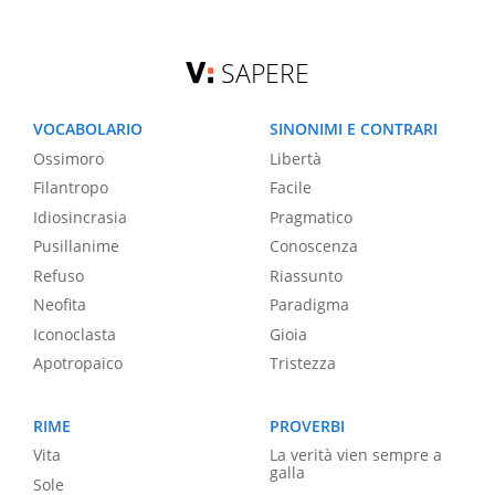
SAPERE
VOCABOLARIO
SINONIMI E CONTRARI
Ossimoro
Libertà
Filantropo
Facile
Idiosincrasia
Pragmatico
Pusillanime
Conoscenza
Refuso
Riassunto
Neofita
Paradigma
Iconoclasta
Gioia
Apotropaico
Tristezza
RIME
PROVERBI
Vita
La verità vien sempre a
galla
Sole