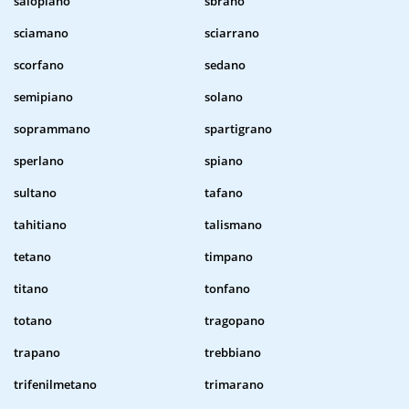
salopiano
sbrano
sciamano
sciarrano
scorfano
sedano
semipiano
solano
soprammano
spartigrano
sperlano
spiano
sultano
tafano
tahitiano
talismano
tetano
timpano
titano
tonfano
totano
tragopano
trapano
trebbiano
trifenilmetano
trimarano