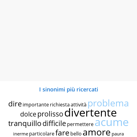
I sinonimi più ricercati
problema
dire
importante
richiesta
attività
divertente
prolisso
dolce
acume
tranquillo
difficile
permettere
amore
fare
particolare
bello
inerme
paura