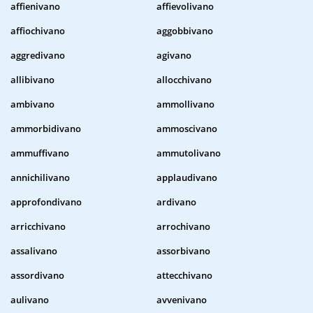
affienivano
affievolivano
affiochivano
aggobbivano
aggredivano
agivano
allibivano
allocchivano
ambivano
ammollivano
ammorbidivano
ammoscivano
ammuffivano
ammutolivano
annichilivano
applaudivano
approfondivano
ardivano
arricchivano
arrochivano
assalivano
assorbivano
assordivano
attecchivano
aulivano
avvenivano