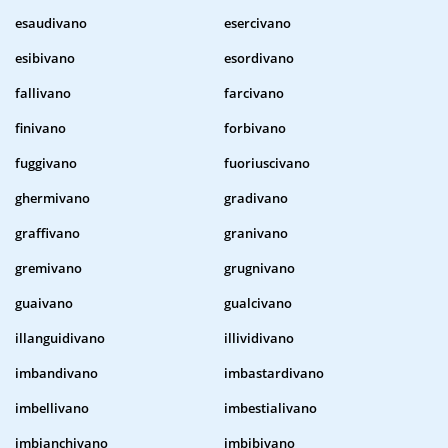
esaudivano
esercivano
esibivano
esordivano
fallivano
farcivano
finivano
forbivano
fuggivano
fuoriuscivano
ghermivano
gradivano
graffivano
granivano
gremivano
grugnivano
guaivano
gualcivano
illanguidivano
illividivano
imbandivano
imbastardivano
imbellivano
imbestialivano
imbianchivano
imbibivano