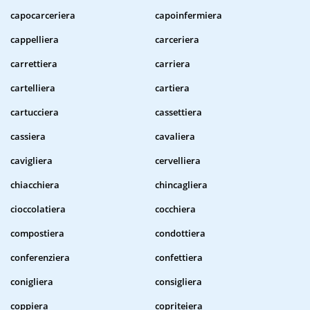
capocarceriera
capoinfermiera
cappelliera
carceriera
carrettiera
carriera
cartelliera
cartiera
cartucciera
cassettiera
cassiera
cavaliera
cavigliera
cervelliera
chiacchiera
chincagliera
cioccolatiera
cocchiera
compostiera
condottiera
conferenziera
confettiera
conigliera
consigliera
coppiera
copriteiera