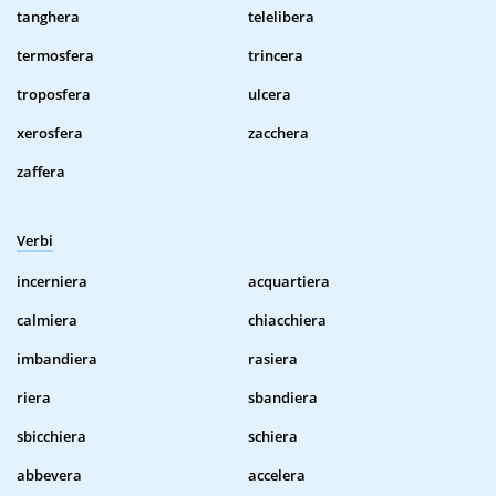
tanghera
telelibera
termosfera
trincera
troposfera
ulcera
xerosfera
zacchera
zaffera
Verbi
incerniera
acquartiera
calmiera
chiacchiera
imbandiera
rasiera
riera
sbandiera
sbicchiera
schiera
abbevera
accelera