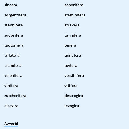
sincera
soporifera
sorgentifera
staminifera
stannifera
stravera
sudorifera
tannifera
tautomera
tenera
trilatera
unilatera
uranifera
uvifera
velenifera
vessillifera
vinifera
vitifera
zuccherifera
destrogira
elzevira
levogira
Avverbi