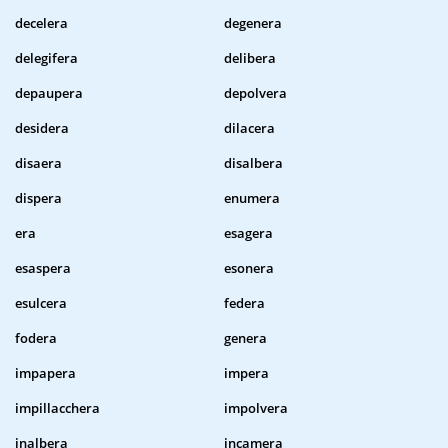
decelera
degenera
delegifera
delibera
depaupera
depolvera
desidera
dilacera
disaera
disalbera
dispera
enumera
era
esagera
esaspera
esonera
esulcera
federa
fodera
genera
impapera
impera
impillacchera
impolvera
inalbera
incamera