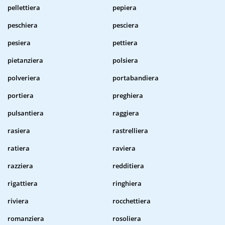
pellettiera
pepiera
peschiera
pesciera
pesiera
pettiera
pietanziera
polsiera
polveriera
portabandiera
portiera
preghiera
pulsantiera
raggiera
rasiera
rastrelliera
ratiera
raviera
razziera
redditiera
rigattiera
ringhiera
riviera
rocchettiera
romanziera
rosoliera