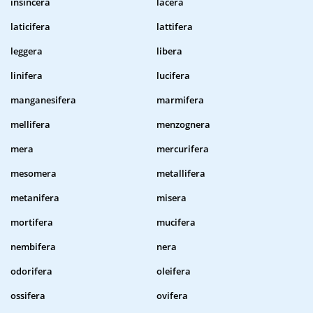
insincera
lacera
laticifera
lattifera
leggera
libera
linifera
lucifera
manganesifera
marmifera
mellifera
menzognera
mera
mercurifera
mesomera
metallifera
metanifera
misera
mortifera
mucifera
nembifera
nera
odorifera
oleifera
ossifera
ovifera