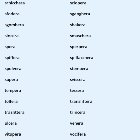
schicchera
sciopera
sfodera
sganghera
sgombera
shakera
sincera
smaschera
spera
sperpera
spiffera
spillacchera
spolvera
stempera
supera
sviscera
tempera
tessera
tollera
translittera
traslittera
trincera
ulcera
venera
vitupera
vocifera