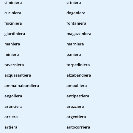
ciminiera
criniera
cuciniera
doganiera
fiociniera
fontaniera
giardiniera
magazziniera
maniera
marniera
miniera
paniera
taverniera
torpediniera
acquasantiera
alzabandiera
ammainabandiera
ampolliera
angoliera
antipastiera
aranciera
arazziera
arciera
argentiera
artiera
autocorriera