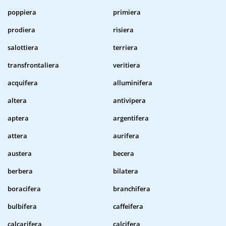
poppiera
primiera
prodiera
risiera
salottiera
terriera
transfrontaliera
veritiera
acquifera
alluminifera
altera
antivipera
aptera
argentifera
attera
aurifera
austera
becera
berbera
bilatera
boracifera
branchifera
bulbifera
caffeifera
calcarifera
calcifera