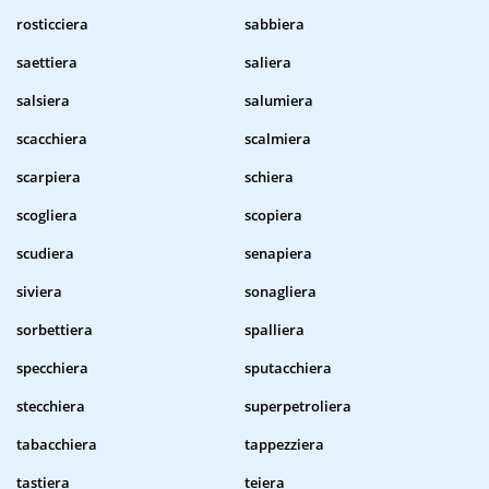
rosticciera
sabbiera
saettiera
saliera
salsiera
salumiera
scacchiera
scalmiera
scarpiera
schiera
scogliera
scopiera
scudiera
senapiera
siviera
sonagliera
sorbettiera
spalliera
specchiera
sputacchiera
stecchiera
superpetroliera
tabacchiera
tappezziera
tastiera
teiera