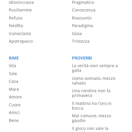
Idiosincrasia
Pragmatico
Pusillanime
Conoscenza
Refuso
Riassunto
Neofita
Paradigma
Iconoclasta
Gioia
Apotropaico
Tristezza
RIME
PROVERBI
Vita
La verità vien sempre a
galla
Sole
Uomo avvisato, mezzo
Casa
salvato
Mare
Una rondine non fa
primavera
Amore
Il mattino ha l'oro in
Cuore
bocca
Amici
Mal comune, mezzo
Bene
gaudio
Il gioco non vale la