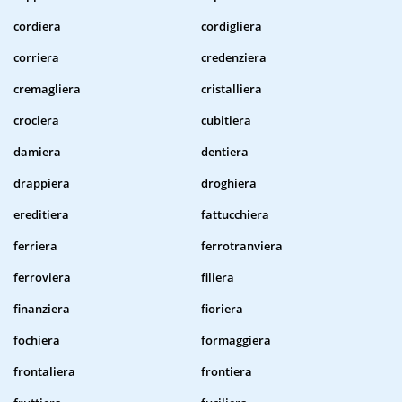
cordiera
cordigliera
corriera
credenziera
cremagliera
cristalliera
crociera
cubitiera
damiera
dentiera
drappiera
droghiera
ereditiera
fattucchiera
ferriera
ferrotranviera
ferroviera
filiera
finanziera
fioriera
fochiera
formaggiera
frontaliera
frontiera