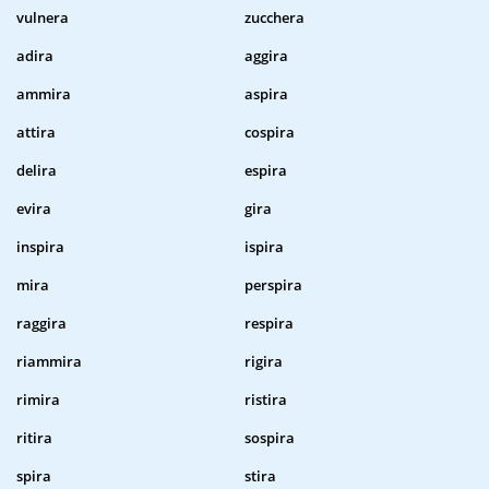
vulnera
zucchera
adira
aggira
ammira
aspira
attira
cospira
delira
espira
evira
gira
inspira
ispira
mira
perspira
raggira
respira
riammira
rigira
rimira
ristira
ritira
sospira
spira
stira