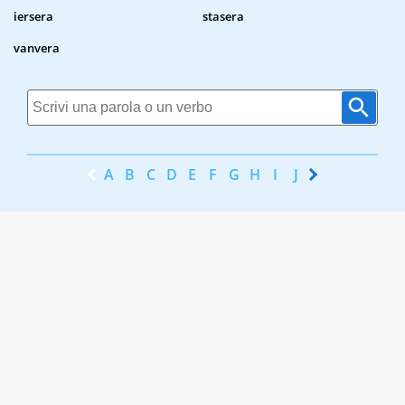
iersera
stasera
vanvera
A
B
C
D
E
F
G
H
I
J
K
L
M
N