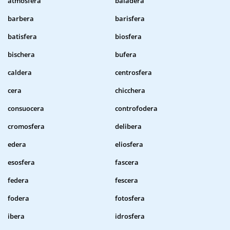
atmosfera
baiadera
barbera
barisfera
batisfera
biosfera
bischera
bufera
caldera
centrosfera
cera
chicchera
consuocera
controfodera
cromosfera
delibera
edera
eliosfera
esosfera
fascera
federa
fescera
fodera
fotosfera
ibera
idrosfera