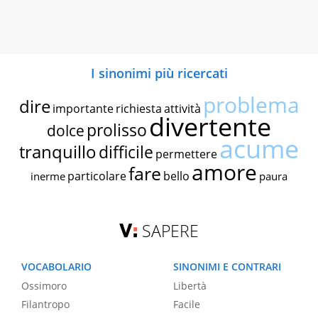
I sinonimi più ricercati
problema
dire
importante
richiesta
attività
divertente
prolisso
dolce
acume
tranquillo
difficile
permettere
amore
fare
particolare
bello
inerme
paura
SAPERE
VOCABOLARIO
SINONIMI E CONTRARI
Ossimoro
Libertà
Filantropo
Facile