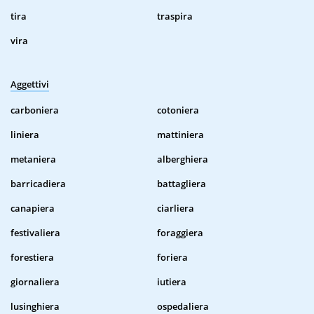
tira
traspira
vira
Aggettivi
carboniera
cotoniera
liniera
mattiniera
metaniera
alberghiera
barricadiera
battagliera
canapiera
ciarliera
festivaliera
foraggiera
forestiera
foriera
giornaliera
iutiera
lusinghiera
ospedaliera