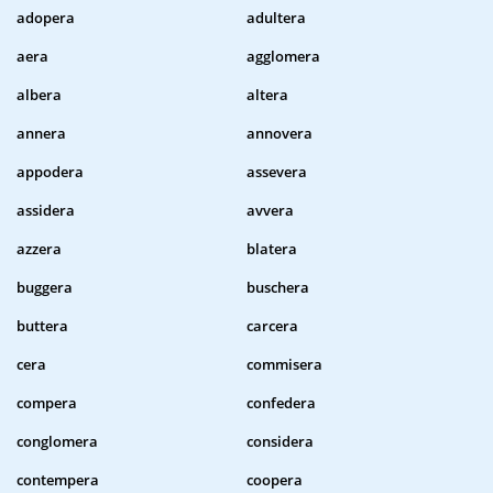
adopera
adultera
aera
agglomera
albera
altera
annera
annovera
appodera
assevera
assidera
avvera
azzera
blatera
buggera
buschera
buttera
carcera
cera
commisera
compera
confedera
conglomera
considera
contempera
coopera