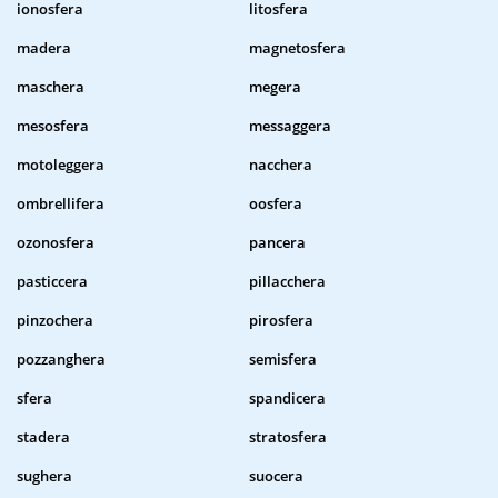
ionosfera
litosfera
madera
magnetosfera
maschera
megera
mesosfera
messaggera
motoleggera
nacchera
ombrellifera
oosfera
ozonosfera
pancera
pasticcera
pillacchera
pinzochera
pirosfera
pozzanghera
semisfera
sfera
spandicera
stadera
stratosfera
sughera
suocera