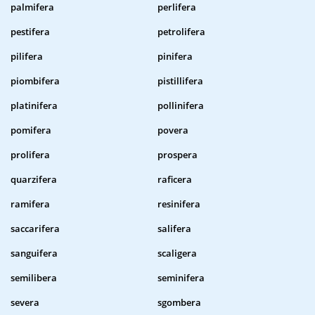
palmifera
perlifera
pestifera
petrolifera
pilifera
pinifera
piombifera
pistillifera
platinifera
pollinifera
pomifera
povera
prolifera
prospera
quarzifera
raficera
ramifera
resinifera
saccarifera
salifera
sanguifera
scaligera
semilibera
seminifera
severa
sgombera