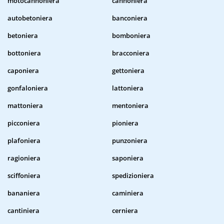
motocannoniera
cannoniera
autobetoniera
banconiera
betoniera
bomboniera
bottoniera
bracconiera
caponiera
gettoniera
gonfaloniera
lattoniera
mattoniera
mentoniera
picconiera
pioniera
plafoniera
punzoniera
ragioniera
saponiera
sciffoniera
spedizioniera
bananiera
caminiera
cantiniera
cerniera