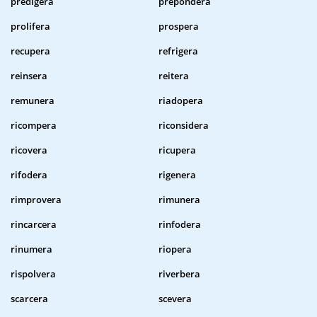
predigera
prepondera
prolifera
prospera
recupera
refrigera
reinsera
reitera
remunera
riadopera
ricompera
riconsidera
ricovera
ricupera
rifodera
rigenera
rimprovera
rimunera
rincarcera
rinfodera
rinumera
riopera
rispolvera
riverbera
scarcera
scevera