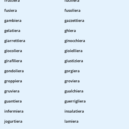
fruttiera
fuciliera
fusiera
fusoliera
gambiera
gazzettiera
gelatiera
ghiera
giarrettiera
ginocchiera
giocoliera
gioielliera
girafiliera
giustiziera
gondoliera
gorgiera
groppiera
groviera
gruviera
gualchiera
guantiera
guerrigliera
infermiera
insalatiera
jogurtiera
lamiera