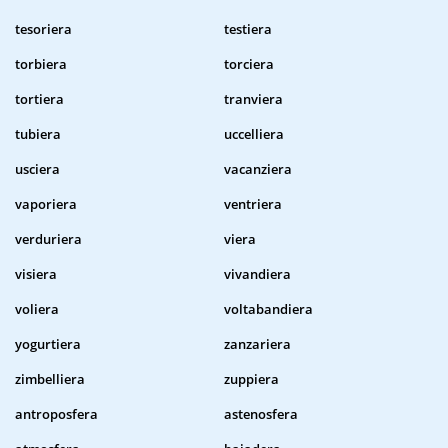
tesoriera
testiera
torbiera
torciera
tortiera
tranviera
tubiera
uccelliera
usciera
vacanziera
vaporiera
ventriera
verduriera
viera
visiera
vivandiera
voliera
voltabandiera
yogurtiera
zanzariera
zimbelliera
zuppiera
antroposfera
astenosfera