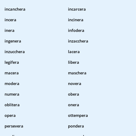
incanchera
incarcera
incera
incinera
inera
infodera
ingenera
inzacchera
inzucchera
lacera
legifera
libera
macera
maschera
modera
novera
numera
obera
oblitera
onera
opera
ottempera
persevera
pondera