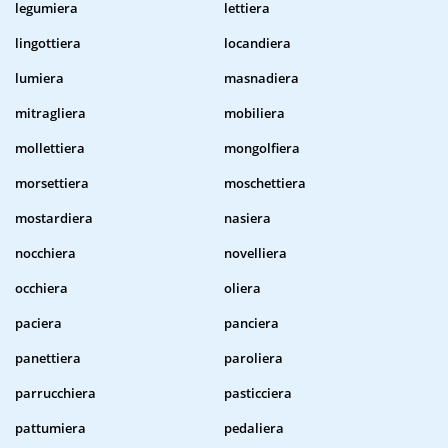
legumiera
lettiera
lingottiera
locandiera
lumiera
masnadiera
mitragliera
mobiliera
mollettiera
mongolfiera
morsettiera
moschettiera
mostardiera
nasiera
nocchiera
novelliera
occhiera
oliera
paciera
panciera
panettiera
paroliera
parrucchiera
pasticciera
pattumiera
pedaliera