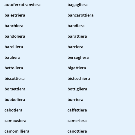
autoferrotranviera
bagagliera
balestriera
bancarottiera
banchiera
bandiera
bandoliera
barattiera
barelliera
barriera
bauliera
bersagliera
bettoliera
bigattiera
biscottiera
bistecchiera
borsettiera
bottigliera
bubboliera
burriera
cabotiera
caffettiera
cambusiera
cameriera
camomilliera
canottiera