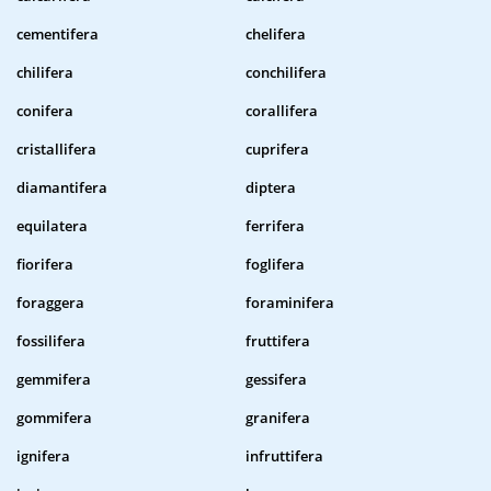
cementifera
chelifera
chilifera
conchilifera
conifera
corallifera
cristallifera
cuprifera
diamantifera
diptera
equilatera
ferrifera
fiorifera
foglifera
foraggera
foraminifera
fossilifera
fruttifera
gemmifera
gessifera
gommifera
granifera
ignifera
infruttifera