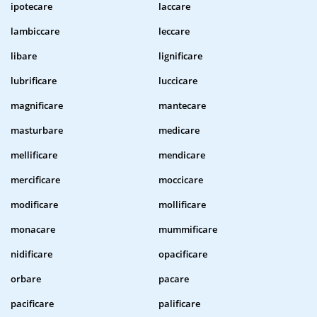
ipotecare
laccare
lambiccare
leccare
libare
lignificare
lubrificare
luccicare
magnificare
mantecare
masturbare
medicare
mellificare
mendicare
mercificare
moccicare
modificare
mollificare
monacare
mummificare
nidificare
opacificare
orbare
pacare
pacificare
palificare