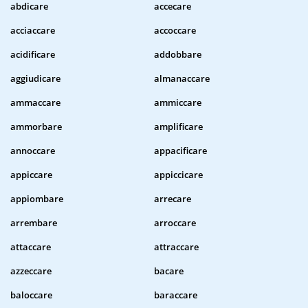
abdicare
accecare
acciaccare
accoccare
acidificare
addobbare
aggiudicare
almanaccare
ammaccare
ammiccare
ammorbare
amplificare
annoccare
appacificare
appiccare
appiccicare
appiombare
arrecare
arrembare
arroccare
attaccare
attraccare
azzeccare
bacare
baloccare
baraccare