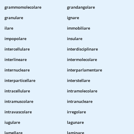
grammomolecolare
grandangolare
granulare
ignare
ilare
immobiliare
impopolare
insulare
intercellulare
interdisciplinare
interlineare
intermolecolare
internucleare
interparlamentare
interparticellare
interstellare
intracellulare
intramolecolare
intramuscolare
intranucleare
intravascolare
irregolare
iugulare
lagunare
lamellare
laminare