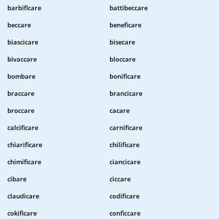
barbificare
battibeccare
beccare
beneficare
biascicare
bisecare
bivaccare
bloccare
bombare
bonificare
braccare
brancicare
broccare
cacare
calcificare
carnificare
chiarificare
chilificare
chimificare
ciancicare
cibare
ciccare
claudicare
codificare
cokificare
conficcare