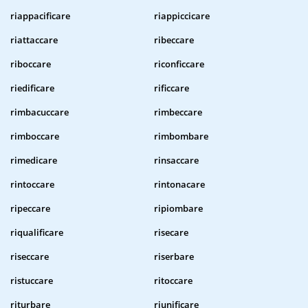
riappacificare
riappiccicare
riattaccare
ribeccare
riboccare
riconficcare
riedificare
rificcare
rimbacuccare
rimbeccare
rimboccare
rimbombare
rimedicare
rinsaccare
rintoccare
rintonacare
ripeccare
ripiombare
riqualificare
risecare
riseccare
riserbare
ristuccare
ritoccare
riturbare
riunificare