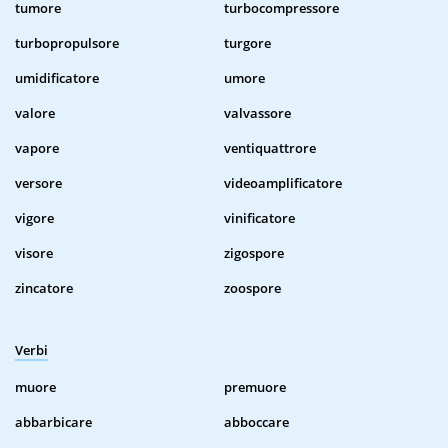
tumore
turbocompressore
turbopropulsore
turgore
umidificatore
umore
valore
valvassore
vapore
ventiquattrore
versore
videoamplificatore
vigore
vinificatore
visore
zigospore
zincatore
zoospore
Verbi
muore
premuore
abbarbicare
abboccare