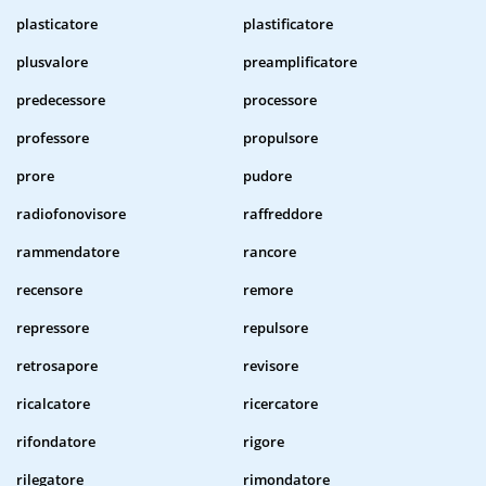
plasticatore
plastificatore
plusvalore
preamplificatore
predecessore
processore
professore
propulsore
prore
pudore
radiofonovisore
raffreddore
rammendatore
rancore
recensore
remore
repressore
repulsore
retrosapore
revisore
ricalcatore
ricercatore
rifondatore
rigore
rilegatore
rimondatore