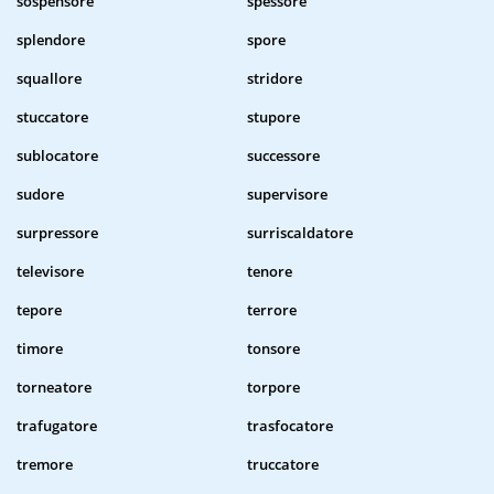
sospensore
spessore
splendore
spore
squallore
stridore
stuccatore
stupore
sublocatore
successore
sudore
supervisore
surpressore
surriscaldatore
televisore
tenore
tepore
terrore
timore
tonsore
torneatore
torpore
trafugatore
trasfocatore
tremore
truccatore