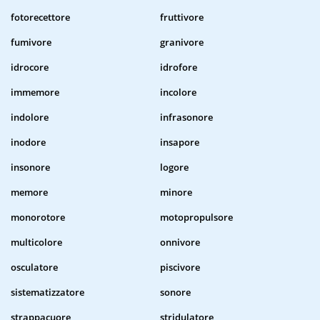
fotorecettore
fruttivore
fumivore
granivore
idrocore
idrofore
immemore
incolore
indolore
infrasonore
inodore
insapore
insonore
logore
memore
minore
monorotore
motopropulsore
multicolore
onnivore
osculatore
piscivore
sistematizzatore
sonore
strappacuore
stridulatore