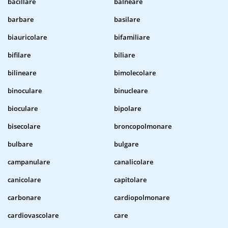
bacillare
balneare
barbare
basilare
biauricolare
bifamiliare
bifilare
biliare
bilineare
bimolecolare
binoculare
binucleare
bioculare
bipolare
bisecolare
broncopolmonare
bulbare
bulgare
campanulare
canalicolare
canicolare
capitolare
carbonare
cardiopolmonare
cardiovascolare
care