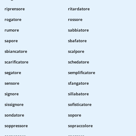
riprensore
ritardatore
rogatore
rossore
rumore
sabbiatore
sapore
sbafatore
sbiancatore
scalpore
scarificatore
schedatore
segatore
semplificatore
sensore
sfangatore
signore
sillabatore
sissignore
sofisticatore
sondatore
sopore
soppressore
sopraccolore