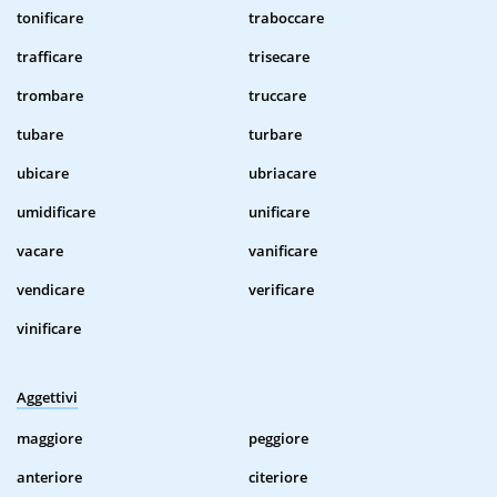
tonificare
traboccare
trafficare
trisecare
trombare
truccare
tubare
turbare
ubicare
ubriacare
umidificare
unificare
vacare
vanificare
vendicare
verificare
vinificare
Aggettivi
maggiore
peggiore
anteriore
citeriore