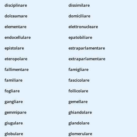
disciplinare
dissimilare
dolceamare
domiciliare
elementare
elettronucleare
endocellulare
epatobiliare
epistolare
estraparlamentare
eteropolare
extraparlamentare
fallimentare
famigliare
familiare
fascicolare
fogliare
follicolare
gangliare
gemellare
gemmipare
ghiandolare
giugulare
glandolare
globulare
glomerulare