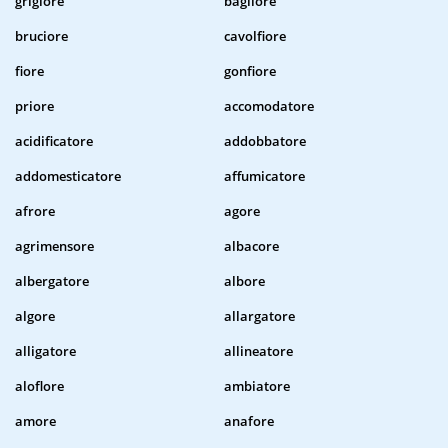
grigiore
bagliore
bruciore
cavolfiore
fiore
gonfiore
priore
accomodatore
acidificatore
addobbatore
addomesticatore
affumicatore
afrore
agore
agrimensore
albacore
albergatore
albore
algore
allargatore
alligatore
allineatore
aloflore
ambiatore
amore
anafore