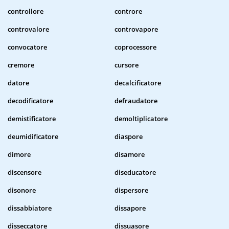
controllore
controre
controvalore
controvapore
convocatore
coprocessore
cremore
cursore
datore
decalcificatore
decodificatore
defraudatore
demistificatore
demoltiplicatore
deumidificatore
diaspore
dimore
disamore
discensore
diseducatore
disonore
dispersore
dissabbiatore
dissapore
disseccatore
dissuasore