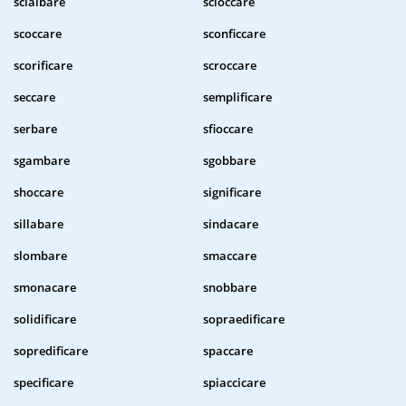
scialbare
scioccare
scoccare
sconficcare
scorificare
scroccare
seccare
semplificare
serbare
sfioccare
sgambare
sgobbare
shoccare
significare
sillabare
sindacare
slombare
smaccare
smonacare
snobbare
solidificare
sopraedificare
sopredificare
spaccare
specificare
spiaccicare