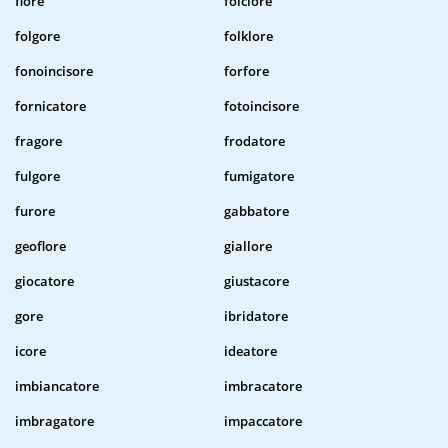
flore
folclore
folgore
folklore
fonoincisore
forfore
fornicatore
fotoincisore
fragore
frodatore
fulgore
fumigatore
furore
gabbatore
geoflore
giallore
giocatore
giustacore
gore
ibridatore
icore
ideatore
imbiancatore
imbracatore
imbragatore
impaccatore