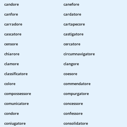
candore
canefore
canfore
cardatore
carradore
cartapecore
cascatore
castigatore
censore
cercatore
chiarore
circumnavigatore
clamore
clangore
classificatore
coesore
colore
commendatore
compossessore
compurgatore
comunicatore
concessore
condore
confessore
coniugatore
consolidatore