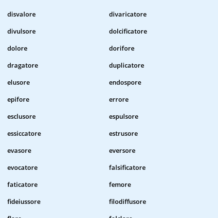
disvalore
divaricatore
divulsore
dolcificatore
dolore
dorifore
dragatore
duplicatore
elusore
endospore
epifore
errore
esclusore
espulsore
essiccatore
estrusore
evasore
eversore
evocatore
falsificatore
faticatore
femore
fideiussore
filodiffusore