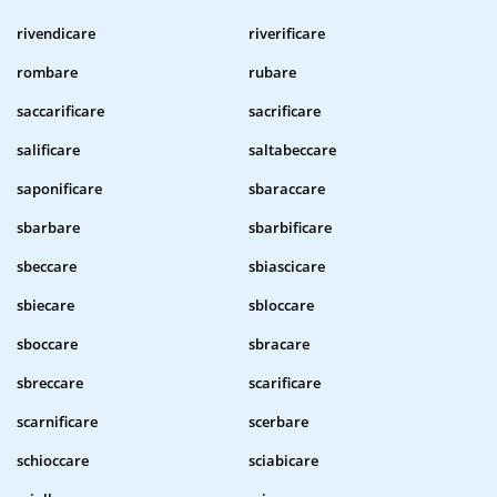
rivendicare
riverificare
rombare
rubare
saccarificare
sacrificare
salificare
saltabeccare
saponificare
sbaraccare
sbarbare
sbarbificare
sbeccare
sbiascicare
sbiecare
sbloccare
sboccare
sbracare
sbreccare
scarificare
scarnificare
scerbare
schioccare
sciabicare