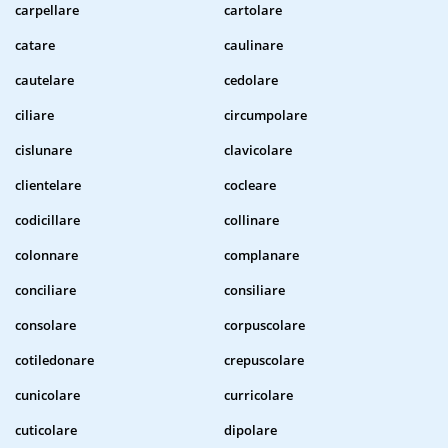
carpellare
cartolare
catare
caulinare
cautelare
cedolare
ciliare
circumpolare
cislunare
clavicolare
clientelare
cocleare
codicillare
collinare
colonnare
complanare
conciliare
consiliare
consolare
corpuscolare
cotiledonare
crepuscolare
cunicolare
curricolare
cuticolare
dipolare