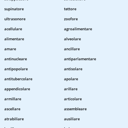
supinatore
tettore
ultrasonore
zoofore
acellulare
agroalimentare
alimentare
alveolare
amare
ancillare
antinucleare
antiparlamentare
antipopolare
antisolare
antitubercolare
apolare
appendicolare
arillare
armillare
articolare
ascellare
assembleare
atrabiliare
ausiliare