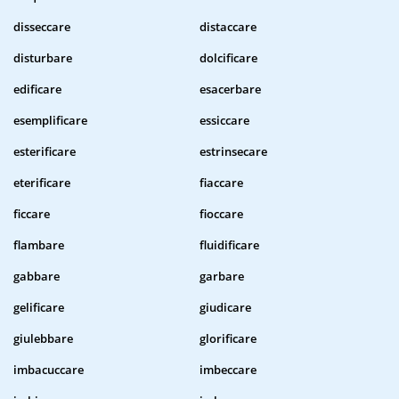
disseccare
distaccare
disturbare
dolcificare
edificare
esacerbare
esemplificare
essiccare
esterificare
estrinsecare
eterificare
fiaccare
ficcare
fioccare
flambare
fluidificare
gabbare
garbare
gelificare
giudicare
giulebbare
glorificare
imbacuccare
imbeccare