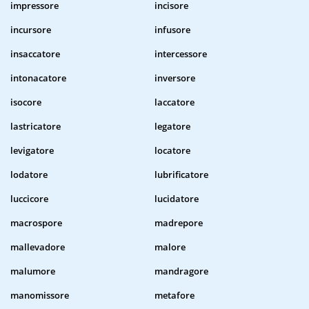
impressore
incisore
incursore
infusore
insaccatore
intercessore
intonacatore
inversore
isocore
laccatore
lastricatore
legatore
levigatore
locatore
lodatore
lubrificatore
luccicore
lucidatore
macrospore
madrepore
mallevadore
malore
malumore
mandragore
manomissore
metafore