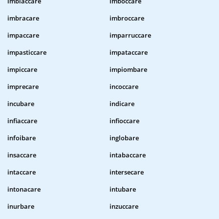
imbiaccare
imboccare
imbracare
imbroccare
impaccare
imparruccare
impasticcare
impataccare
impiccare
impiombare
imprecare
incoccare
incubare
indicare
infiaccare
infioccare
infoibare
inglobare
insaccare
intabaccare
intaccare
intersecare
intonacare
intubare
inurbare
inzuccare