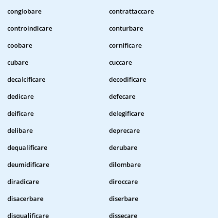
conglobare
contrattaccare
controindicare
conturbare
coobare
cornificare
cubare
cuccare
decalcificare
decodificare
dedicare
defecare
deificare
delegificare
delibare
deprecare
dequalificare
derubare
deumidificare
dilombare
diradicare
diroccare
disacerbare
diserbare
disqualificare
dissecare