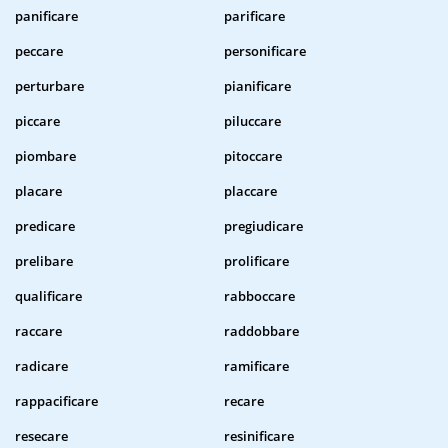
panificare
parificare
peccare
personificare
perturbare
pianificare
piccare
piluccare
piombare
pitoccare
placare
placcare
predicare
pregiudicare
prelibare
prolificare
qualificare
rabboccare
raccare
raddobbare
radicare
ramificare
rappacificare
recare
resecare
resinificare