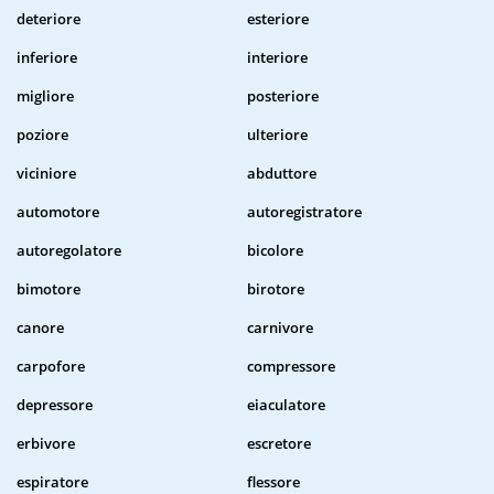
deteriore
esteriore
inferiore
interiore
migliore
posteriore
poziore
ulteriore
viciniore
abduttore
automotore
autoregistratore
autoregolatore
bicolore
bimotore
birotore
canore
carnivore
carpofore
compressore
depressore
eiaculatore
erbivore
escretore
espiratore
flessore