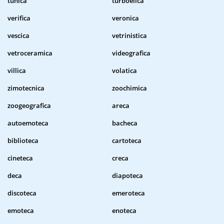
tunica
turboelica
verifica
veronica
vescica
vetrinistica
vetroceramica
videografica
villica
volatica
zimotecnica
zoochimica
zoogeografica
areca
autoemoteca
bacheca
biblioteca
cartoteca
cineteca
creca
deca
diapoteca
discoteca
emeroteca
emoteca
enoteca