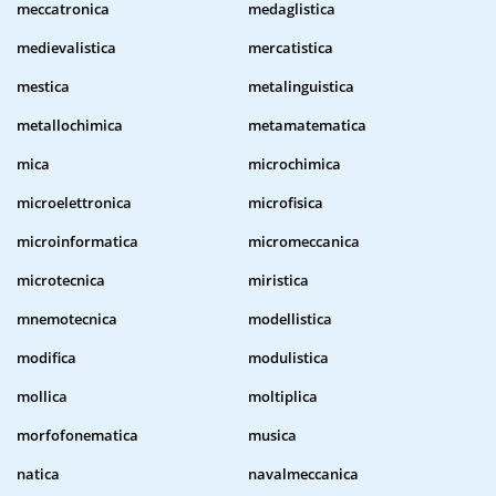
meccatronica
medaglistica
medievalistica
mercatistica
mestica
metalinguistica
metallochimica
metamatematica
mica
microchimica
microelettronica
microfisica
microinformatica
micromeccanica
microtecnica
miristica
mnemotecnica
modellistica
modifica
modulistica
mollica
moltiplica
morfofonematica
musica
natica
navalmeccanica