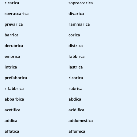
ricarica
sopraccarica
sovraccarica
divarica
prevarica
rammarica
barrica
corica
derubrica
districa
embrica
fabbrica
intrica
lastrica
prefabbrica
ricorica
rifabbrica
rubrica
abbarbica
abdica
acetifica
acidifica
addica
addomestica
affatica
affumica