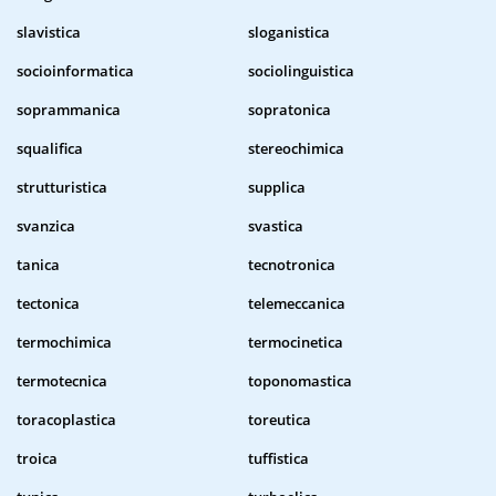
slavistica
sloganistica
socioinformatica
sociolinguistica
soprammanica
sopratonica
squalifica
stereochimica
strutturistica
supplica
svanzica
svastica
tanica
tecnotronica
tectonica
telemeccanica
termochimica
termocinetica
termotecnica
toponomastica
toracoplastica
toreutica
troica
tuffistica