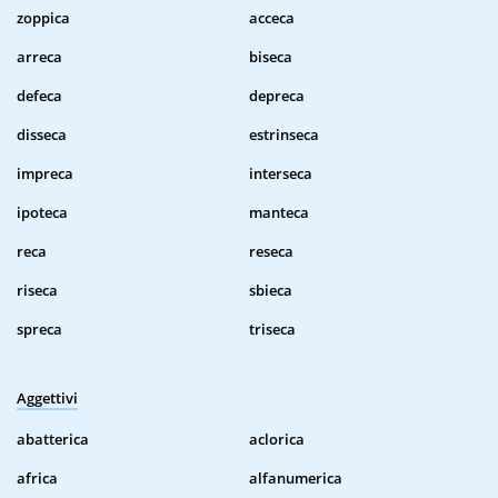
zoppica
acceca
arreca
biseca
defeca
depreca
disseca
estrinseca
impreca
interseca
ipoteca
manteca
reca
reseca
riseca
sbieca
spreca
triseca
Aggettivi
abatterica
aclorica
africa
alfanumerica