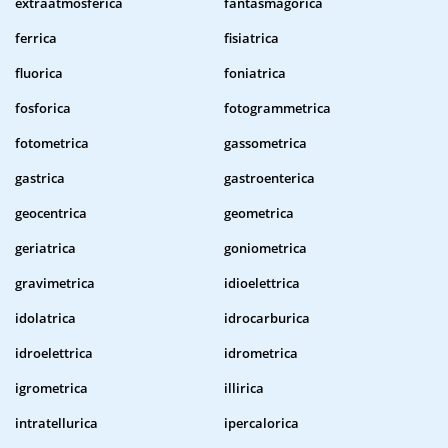
extraatmosferica
fantasmagorica
ferrica
fisiatrica
fluorica
foniatrica
fosforica
fotogrammetrica
fotometrica
gassometrica
gastrica
gastroenterica
geocentrica
geometrica
geriatrica
goniometrica
gravimetrica
idioelettrica
idolatrica
idrocarburica
idroelettrica
idrometrica
igrometrica
illirica
intratellurica
ipercalorica