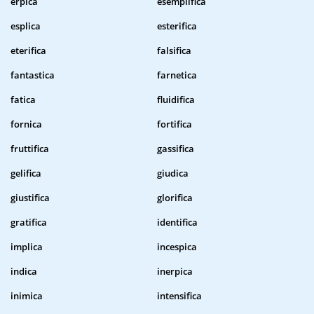
erpica
esemplifica
esplica
esterifica
eterifica
falsifica
fantastica
farnetica
fatica
fluidifica
fornica
fortifica
fruttifica
gassifica
gelifica
giudica
giustifica
glorifica
gratifica
identifica
implica
incespica
indica
inerpica
inimica
intensifica