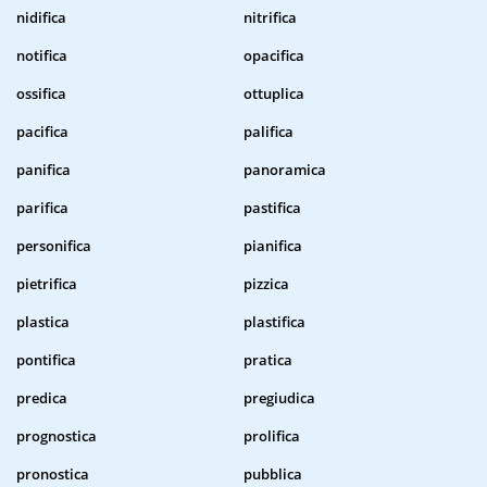
nidifica
nitrifica
notifica
opacifica
ossifica
ottuplica
pacifica
palifica
panifica
panoramica
parifica
pastifica
personifica
pianifica
pietrifica
pizzica
plastica
plastifica
pontifica
pratica
predica
pregiudica
prognostica
prolifica
pronostica
pubblica