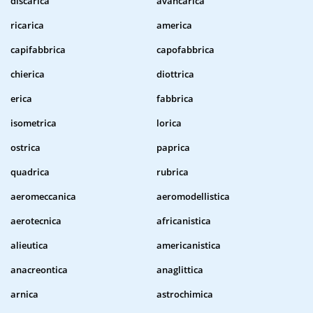
discarica
avancarica
ricarica
america
capifabbrica
capofabbrica
chierica
diottrica
erica
fabbrica
isometrica
lorica
ostrica
paprica
quadrica
rubrica
aeromeccanica
aeromodellistica
aerotecnica
africanistica
alieutica
americanistica
anacreontica
anaglittica
arnica
astrochimica