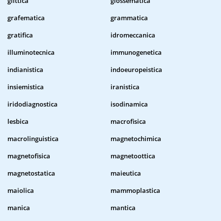
glittica
glossematica
grafematica
grammatica
gratifica
idromeccanica
illuminotecnica
immunogenetica
indianistica
indoeuropeistica
insiemistica
iranistica
iridodiagnostica
isodinamica
lesbica
macrofisica
macrolinguistica
magnetochimica
magnetofisica
magnetoottica
magnetostatica
maieutica
maiolica
mammoplastica
manica
mantica