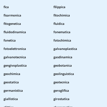
fica
filippica
fisarmonica
fitochimica
fitogenetica
fluidica
fluidodinamica
fonematica
fonetica
fotochimica
fotoelettronica
galvanoplastica
galvanotecnica
gasdinamica
gengivoplastica
geobotanica
geochimica
geolinguistica
geostatica
geotecnica
germanistica
geroglifica
giallistica
girostatica