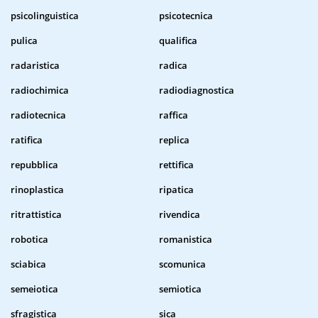
psicolinguistica
psicotecnica
pulica
qualifica
radaristica
radica
radiochimica
radiodiagnostica
radiotecnica
raffica
ratifica
replica
repubblica
rettifica
rinoplastica
ripatica
ritrattistica
rivendica
robotica
romanistica
sciabica
scomunica
semeiotica
semiotica
sfragistica
sica