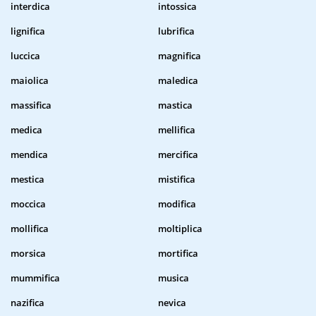
interdica
intossica
lignifica
lubrifica
luccica
magnifica
maiolica
maledica
massifica
mastica
medica
mellifica
mendica
mercifica
mestica
mistifica
moccica
modifica
mollifica
moltiplica
morsica
mortifica
mummifica
musica
nazifica
nevica