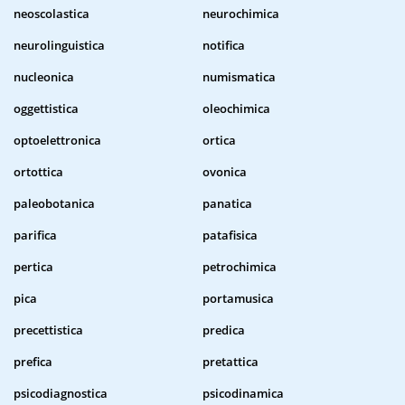
neoscolastica
neurochimica
neurolinguistica
notifica
nucleonica
numismatica
oggettistica
oleochimica
optoelettronica
ortica
ortottica
ovonica
paleobotanica
panatica
parifica
patafisica
pertica
petrochimica
pica
portamusica
precettistica
predica
prefica
pretattica
psicodiagnostica
psicodinamica