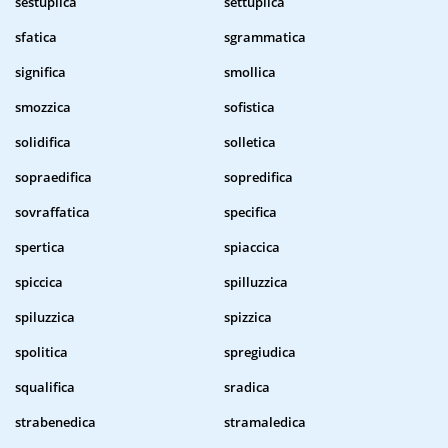
sestuplica
settuplica
sfatica
sgrammatica
significa
smollica
smozzica
sofistica
solidifica
solletica
sopraedifica
sopredifica
sovraffatica
specifica
spertica
spiaccica
spiccica
spilluzzica
spiluzzica
spizzica
spolitica
spregiudica
squalifica
sradica
strabenedica
stramaledica