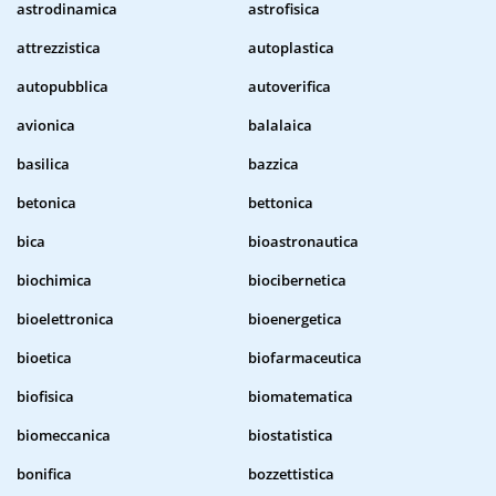
astrodinamica
astrofisica
attrezzistica
autoplastica
autopubblica
autoverifica
avionica
balalaica
basilica
bazzica
betonica
bettonica
bica
bioastronautica
biochimica
biocibernetica
bioelettronica
bioenergetica
bioetica
biofarmaceutica
biofisica
biomatematica
biomeccanica
biostatistica
bonifica
bozzettistica