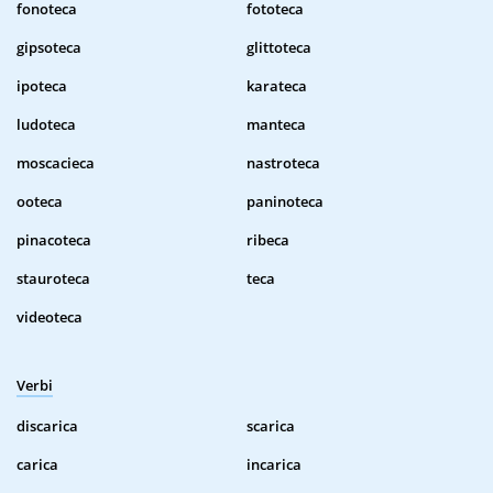
fonoteca
fototeca
gipsoteca
glittoteca
ipoteca
karateca
ludoteca
manteca
moscacieca
nastroteca
ooteca
paninoteca
pinacoteca
ribeca
stauroteca
teca
videoteca
Verbi
discarica
scarica
carica
incarica