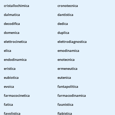
cristallochimica
cronotecnica
dalmatica
dantistica
decodifica
dedica
domenica
duplica
elettrocinetica
elettrodiagnostica
elica
emodinamica
endodinamica
enotecnica
eristica
ermeneutica
eubiotica
eutenica
evoica
fantapolitica
farmacocinetica
farmacodinamica
fatica
faunistica
favolistica
fiabistica