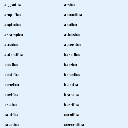
aggiudica
amica
amplifica
appacifica
appiccica
applica
arrampica
attossica
auspica
autentica
autentifica
barbifica
basifica
bazzica
beatifica
benedica
benefica
biascica
bonifica
brancica
brulica
burrifica
calcifica
carnifica
caustica
cementifica