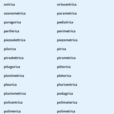
onirica
ortocentrica
ozonometrica
parametrica
paregorica
pediatrica
periferica
perimetrica
piezoelettrica
piezometrica
pilorica
pirica
piroelettrica
pirometrica
pitagorica
pittorica
planimetrica
pletorica
pleurica
pluricentrica
pluviometrica
podagrica
policentrica
polimaterica
polimerica
polimetrica