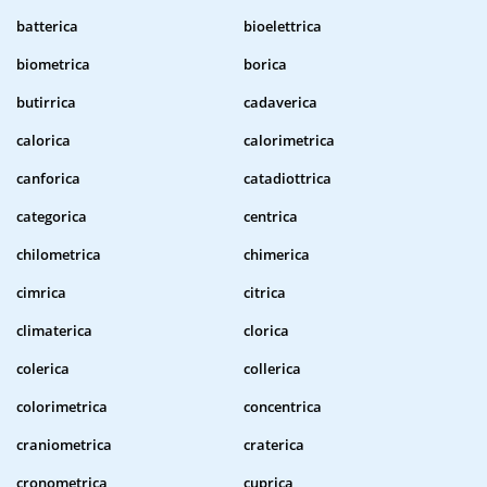
batterica
bioelettrica
biometrica
borica
butirrica
cadaverica
calorica
calorimetrica
canforica
catadiottrica
categorica
centrica
chilometrica
chimerica
cimrica
citrica
climaterica
clorica
colerica
collerica
colorimetrica
concentrica
craniometrica
craterica
cronometrica
cuprica