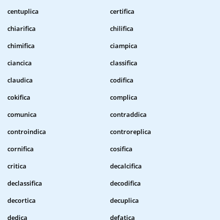
centuplica
certifica
chiarifica
chilifica
chimifica
ciampica
ciancica
classifica
claudica
codifica
cokifica
complica
comunica
contraddica
controindica
controreplica
cornifica
cosifica
critica
decalcifica
declassifica
decodifica
decortica
decuplica
dedica
defatica