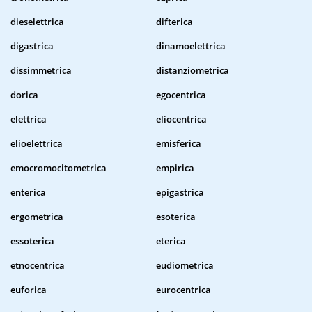
dieselettrica
difterica
digastrica
dinamoelettrica
dissimmetrica
distanziometrica
dorica
egocentrica
elettrica
eliocentrica
elioelettrica
emisferica
emocromocitometrica
empirica
enterica
epigastrica
ergometrica
esoterica
essoterica
eterica
etnocentrica
eudiometrica
euforica
eurocentrica