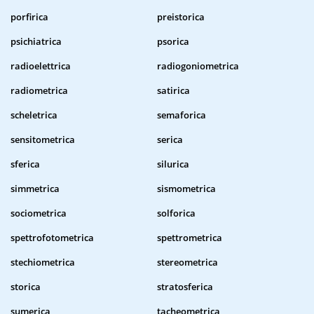
porfirica
preistorica
psichiatrica
psorica
radioelettrica
radiogoniometrica
radiometrica
satirica
scheletrica
semaforica
sensitometrica
serica
sferica
silurica
simmetrica
sismometrica
sociometrica
solforica
spettrofotometrica
spettrometrica
stechiometrica
stereometrica
storica
stratosferica
sumerica
tacheometrica