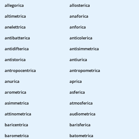
allegorica
allosterica
altimetrica
anaforica
anelettrica
anforica
antibatterica
anticolerica
antidifterica
antisimmetrica
antistorica
antiurica
antropocentrica
antropometrica
anurica
aprica
arometrica
asferica
asimmetrica
atmosferica
attinometrica
audiometrica
baricentrica
barisferica
barometrica
batometrica