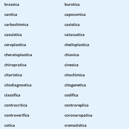
brassica
burotica
cantica
capocomica
carbochimica
casistica
casuistica
catacustica
ceroplastica
cheiloplastica
cheratoplastica
chiavica
chiropratica
cinesica
citaristica
citochimica
citodiagnostica
citogenetica
classifica
codifica
controcritica
controreplica
controverifica
coronaropatica
cotica
crematistica