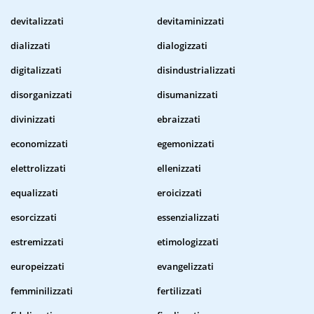
devitalizzati
devitaminizzati
dializzati
dialogizzati
digitalizzati
disindustrializzati
disorganizzati
disumanizzati
divinizzati
ebraizzati
economizzati
egemonizzati
elettrolizzati
ellenizzati
equalizzati
eroicizzati
esorcizzati
essenzializzati
estremizzati
etimologizzati
europeizzati
evangelizzati
femminilizzati
fertilizzati