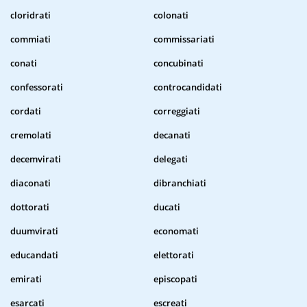
cloridrati
colonati
commiati
commissariati
conati
concubinati
confessorati
controcandidati
cordati
correggiati
cremolati
decanati
decemvirati
delegati
diaconati
dibranchiati
dottorati
ducati
duumvirati
economati
educandati
elettorati
emirati
episcopati
esarcati
escreati