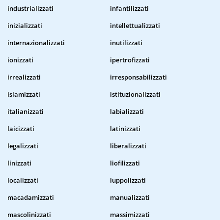
industrializzati
infantilizzati
inizializzati
intellettualizzati
internazionalizzati
inutilizzati
ionizzati
ipertrofizzati
irrealizzati
irresponsabilizzati
islamizzati
istituzionalizzati
italianizzati
labializzati
laicizzati
latinizzati
legalizzati
liberalizzati
linizzati
liofilizzati
localizzati
luppolizzati
macadamizzati
manualizzati
mascolinizzati
massimizzati