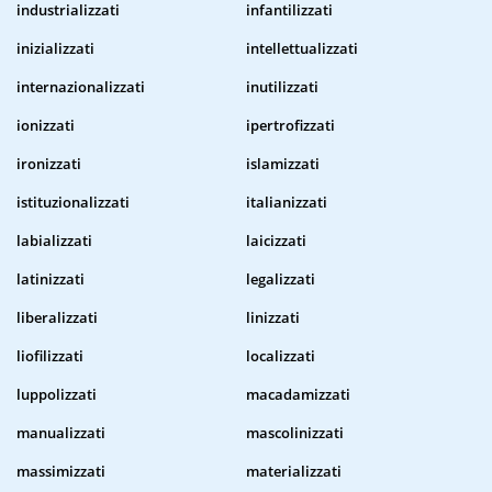
industrializzati
infantilizzati
inizializzati
intellettualizzati
internazionalizzati
inutilizzati
ionizzati
ipertrofizzati
ironizzati
islamizzati
istituzionalizzati
italianizzati
labializzati
laicizzati
latinizzati
legalizzati
liberalizzati
linizzati
liofilizzati
localizzati
luppolizzati
macadamizzati
manualizzati
mascolinizzati
massimizzati
materializzati