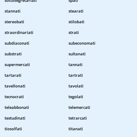
sottosegretariati
spati
stannati
stearati
stereobati
stilobati
straordinariati
strati
subdiaconati
subeconomati
substrati
sultanati
supermercati
tannati
tartarati
tartrati
tavellonati
tavolati
tecnocrati
tegolati
teleabbonati
telemercati
testudinati
tetrarcati
tiosolfati
titanati