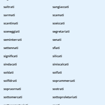
saltrati
sangiaccati
sarmati
scamati
scantinati
sceiccati
sceneggiati
segretariati
seminterrati
senati
settennati
sfiati
significati
silicati
sindacati
siniscalcati
soldati
solfati
solfidrati
soprammercati
sopraornati
sostrati
sottomercati
sottoproletariati