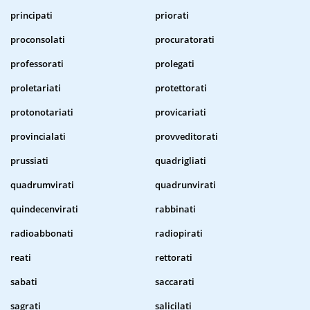
principati
priorati
proconsolati
procuratorati
professorati
prolegati
proletariati
protettorati
protonotariati
provicariati
provincialati
provveditorati
prussiati
quadrigliati
quadrumvirati
quadrunvirati
quindecenvirati
rabbinati
radioabbonati
radiopirati
reati
rettorati
sabati
saccarati
sagrati
salicilati