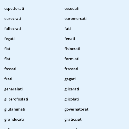
espettorati
essudati
eurocrati
euromercati
fallocrati
fati
fegati
fenati
fiati
fisiocrati
flati
formiati
fossati
frascati
frati
gagati
generalati
glicerati
glicerofosfati
glicolati
glutammati
governatorati
granducati
graticciati