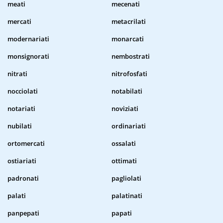
meati
mecenati
mercati
metacrilati
modernariati
monarcati
monsignorati
nembostrati
nitrati
nitrofosfati
nocciolati
notabilati
notariati
noviziati
nubilati
ordinariati
ortomercati
ossalati
ostiariati
ottimati
padronati
pagliolati
palati
palatinati
panpepati
papati