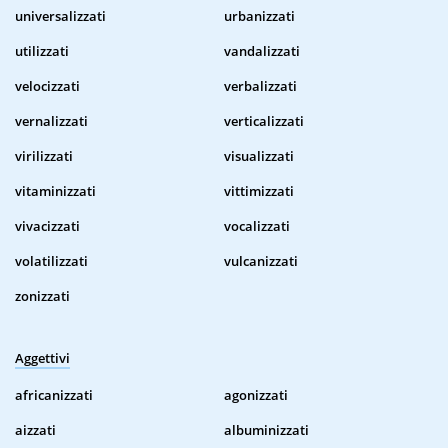
universalizzati
urbanizzati
utilizzati
vandalizzati
velocizzati
verbalizzati
vernalizzati
verticalizzati
virilizzati
visualizzati
vitaminizzati
vittimizzati
vivacizzati
vocalizzati
volatilizzati
vulcanizzati
zonizzati
Aggettivi
africanizzati
agonizzati
aizzati
albuminizzati