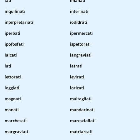
iati
imanati
inquilinati
interinati
interpretariati
iodidrati
iperbati
ipermercati
ipofosfati
ispettorati
laicati
langraviati
lati
latrati
lettorati
levirati
loggiati
loricati
magnati
maltagliati
manati
mandarinati
marchesati
maresciallati
margraviati
matriarcati