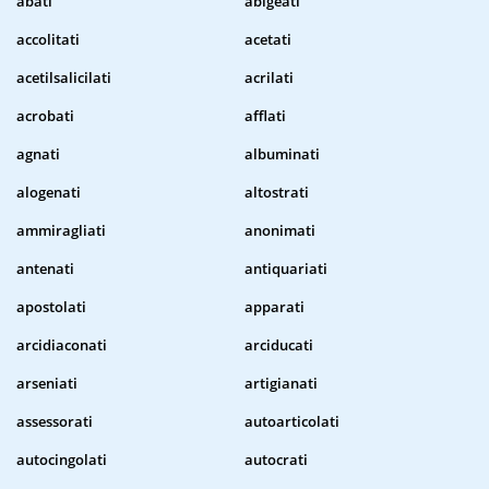
abati
abigeati
accolitati
acetati
acetilsalicilati
acrilati
acrobati
afflati
agnati
albuminati
alogenati
altostrati
ammiragliati
anonimati
antenati
antiquariati
apostolati
apparati
arcidiaconati
arciducati
arseniati
artigianati
assessorati
autoarticolati
autocingolati
autocrati