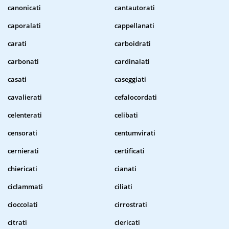
canonicati
cantautorati
caporalati
cappellanati
carati
carboidrati
carbonati
cardinalati
casati
caseggiati
cavalierati
cefalocordati
celenterati
celibati
censorati
centumvirati
cernierati
certificati
chiericati
cianati
ciclammati
ciliati
cioccolati
cirrostrati
citrati
clericati