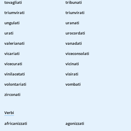
tovagliati
tribunati
triumvirati
triunvirati
ungulati
uranati
urati
urocordati
valerianati
vanadati
vicariati
viceconsolati
vicecurati
vicinati
vinilacetati
visirati
volontariati
vombati
zirconati
Verbi
africanizzati
agonizzati