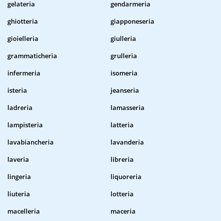
gelateria
gendarmeria
ghiotteria
giapponeseria
gioielleria
giulleria
grammaticheria
grulleria
infermeria
isomeria
isteria
jeanseria
ladreria
lamasseria
lampisteria
latteria
lavabiancheria
lavanderia
laveria
libreria
lingeria
liquoreria
liuteria
lotteria
macelleria
maceria