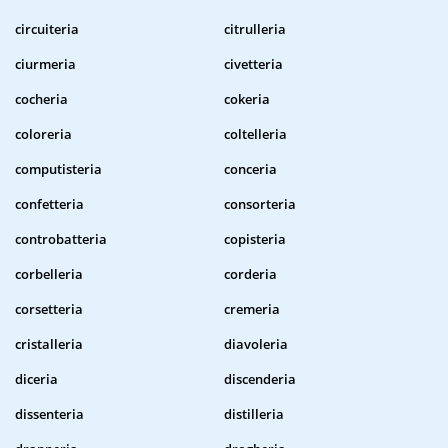
circuiteria
citrulleria
ciurmeria
civetteria
cocheria
cokeria
coloreria
coltelleria
computisteria
conceria
confetteria
consorteria
controbatteria
copisteria
corbelleria
corderia
corsetteria
cremeria
cristalleria
diavoleria
diceria
discenderia
dissenteria
distilleria