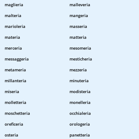
maglieria
malleveria
malteria
mangeria
marioleria
masseria
materia
matteria
merceria
mesomeria
messaggeria
mesticheria
metameria
mezzeria
millanteria
minuteria
miseria
modisteria
molletteria
monelleria
moschetteria
occhialeria
oreficeria
orologeria
osteria
panetteria