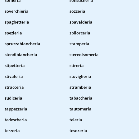
soffieria
sofisticheria
soverchieria
sozzeria
spaghetteria
spavalderia
spezieria
spilorceria
spruzzabiancheria
stamperia
stendibiancheria
stereoisomeria
stipetteria
stireria
stivaleria
stoviglieria
stracceria
stramberia
sudiceria
tabaccheria
tappezzeria
tautomeria
tedescheria
teleria
terzeria
tesoreria