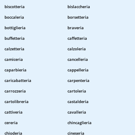
biscotteria
bislaccheria
boccaleria
borsetteria
bottiglieria
braveria
buffetteria
caffetteria
calzetteria
calzoleria
camiceria
cancelleria
caparbieria
cappelleria
caricabatteria
carpenteria
carrozzeria
cartoleria
cartolibreria
castalderia
cattiveria
cavalleria
cereria
chincaglieria
chioderia
cineseria