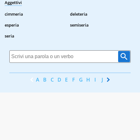
Aggettivi
cimmeria
deleteria
esperia
semiseria
seria
A
B
C
D
E
F
G
H
I
J
K
L
M
N