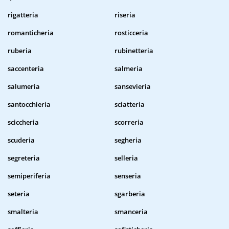
rigatteria
riseria
romanticheria
rosticceria
ruberia
rubinetteria
saccenteria
salmeria
salumeria
sansevieria
santocchieria
sciatteria
sciccheria
scorreria
scuderia
segheria
segreteria
selleria
semiperiferia
senseria
seteria
sgarberia
smalteria
smanceria