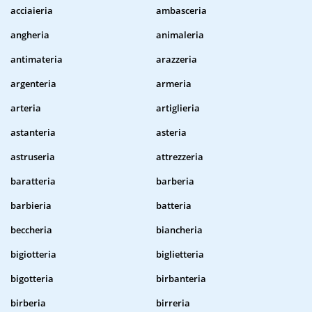
acciaieria
ambasceria
angheria
animaleria
antimateria
arazzeria
argenteria
armeria
arteria
artiglieria
astanteria
asteria
astruseria
attrezzeria
baratteria
barberia
barbieria
batteria
beccheria
biancheria
bigiotteria
biglietteria
bigotteria
birbanteria
birberia
birreria