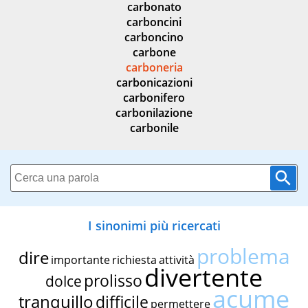
carbonato
carboncini
carboncino
carbone
carboneria
carbonicazioni
carbonifero
carbonilazione
carbonile
I sinonimi più ricercati
problema
dire
importante
richiesta
attività
divertente
prolisso
dolce
acume
tranquillo
difficile
permettere