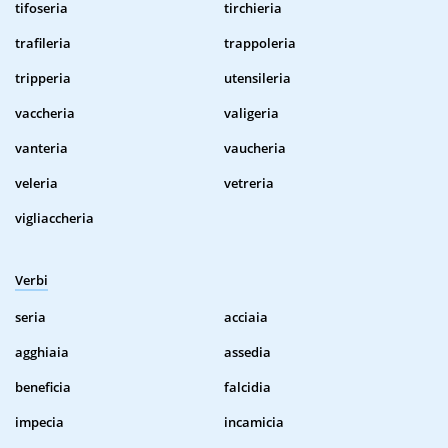
tifoseria
tirchieria
trafileria
trappoleria
tripperia
utensileria
vaccheria
valigeria
vanteria
vaucheria
veleria
vetreria
vigliaccheria
Verbi
seria
acciaia
agghiaia
assedia
beneficia
falcidia
impecia
incamicia