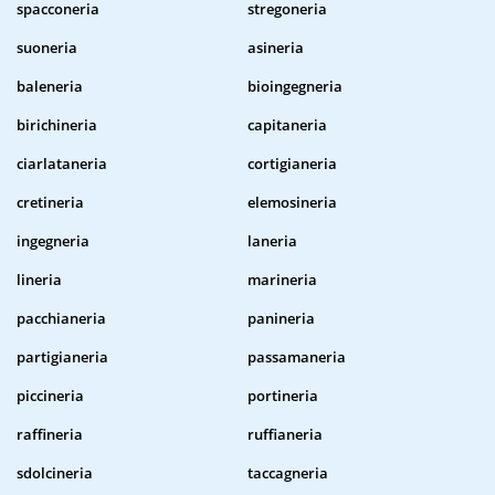
spacconeria
stregoneria
suoneria
asineria
baleneria
bioingegneria
birichineria
capitaneria
ciarlataneria
cortigianeria
cretineria
elemosineria
ingegneria
laneria
lineria
marineria
pacchianeria
panineria
partigianeria
passamaneria
piccineria
portineria
raffineria
ruffianeria
sdolcineria
taccagneria