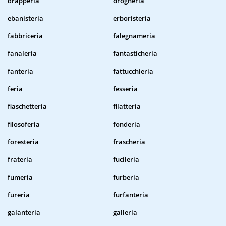
drapperia
drogheria
ebanisteria
erboristeria
fabbriceria
falegnameria
fanaleria
fantasticheria
fanteria
fattucchieria
feria
fesseria
fiaschetteria
filatteria
filosoferia
fonderia
foresteria
frascheria
frateria
fucileria
fumeria
furberia
fureria
furfanteria
galanteria
galleria