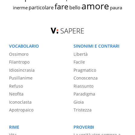
amore
fare
particolare
bello
inerme
paura
SAPERE
VOCABOLARIO
SINONIMI E CONTRARI
Ossimoro
Libertà
Filantropo
Facile
Idiosincrasia
Pragmatico
Pusillanime
Conoscenza
Refuso
Riassunto
Neofita
Paradigma
Iconoclasta
Gioia
Apotropaico
Tristezza
RIME
PROVERBI
Vita
La verità vien sempre a