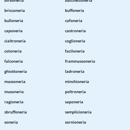
birboneria
bacchettoneria
bricconeria
buffoneria
bulloneria
cafoneria
caponeria
castroneria
cialtroneria
coglioneria
cotoneria
faciloneria
falconeria
frammassoneria
ghiottoneria
ladroneria
massoneria
minchioneria
musoneria
poltroneria
ragioneria
saponeria
sbruffoneria
semplicioneria
soneria
sornioneria