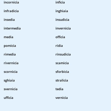
incornicia
inficia
infradicia
inghiaia
insedia
insudicia
intermedia
invernicia
media
officia
pomicia
ridia
rimedia
rinsudicia
rivernicia
scamicia
scornicia
sforbicia
sghiaia
stralicia
svernicia
tedia
ufficia
vernicia