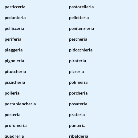
pasticceria
pastorelleria
pedanteria
pelletteria
pellicceria
penitenzieria
periferia
pescheria
piaggeria
pidocchieria
pignoleria
pirateria
pitoccheria
pizzeria
pizzicheria
polimeria
polleria
porcheria
portabiancheria
posateria
posteria
prateria
profumeria
punteria
quadreria
ribalderia