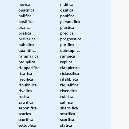
nevica
nidifica
opacifica
ossifica
palifica
panifica
pastifica
personifica
pizzica
plastica
pratica
predica
prevarica
prognostica
pubblica
purifica
quantifica
quintuplica
rammarica
rampica
reduplica
replica
riappacifica
riappiccica
ricarica
riclassifica
riedifica
rifabbrica
ripubblica
riqualifica
rivalica
rivendica
rosica
rubrica
sacrifica
salifica
saponifica
sbarbifica
scarica
scarifica
scorifica
scortica
settuplica
sfatica