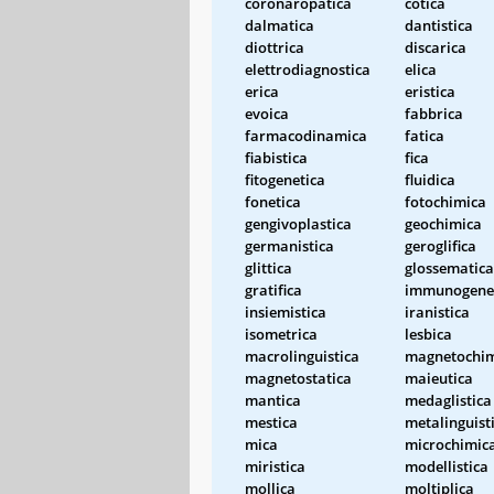
coronaropatica
cotica
dalmatica
dantistica
diottrica
discarica
elettrodiagnostica
elica
erica
eristica
evoica
fabbrica
farmacodinamica
fatica
fiabistica
fica
fitogenetica
fluidica
fonetica
fotochimica
gengivoplastica
geochimica
germanistica
geroglifica
glittica
glossematica
gratifica
immunogene
insiemistica
iranistica
isometrica
lesbica
macrolinguistica
magnetochim
magnetostatica
maieutica
mantica
medaglistica
mestica
metalinguist
mica
microchimic
miristica
modellistica
mollica
moltiplica