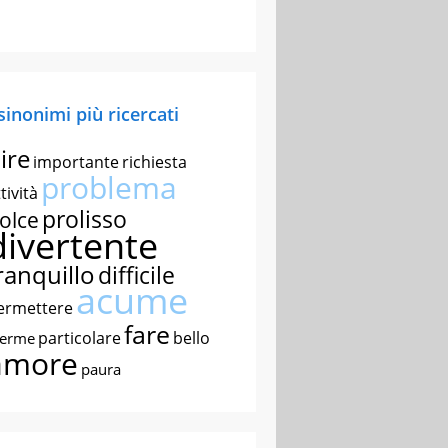
 sinonimi più ricercati
ire
importante
richiesta
problema
tività
prolisso
olce
divertente
ranquillo
difficile
acume
ermettere
fare
particolare
bello
nerme
amore
paura