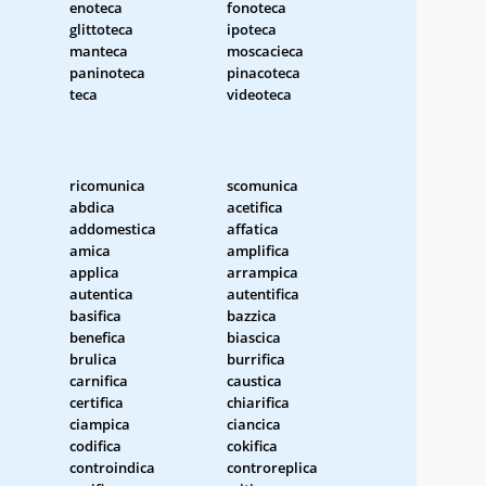
enoteca
fonoteca
glittoteca
ipoteca
manteca
moscacieca
paninoteca
pinacoteca
teca
videoteca
ricomunica
scomunica
abdica
acetifica
addomestica
affatica
amica
amplifica
applica
arrampica
autentica
autentifica
basifica
bazzica
benefica
biascica
brulica
burrifica
carnifica
caustica
certifica
chiarifica
ciampica
ciancica
codifica
cokifica
controindica
controreplica