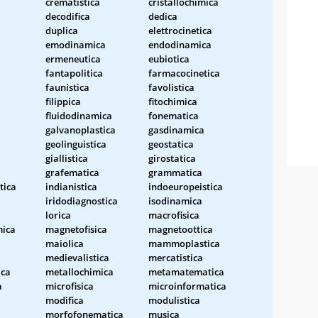
crematistica
cristallochimica
decodifica
dedica
duplica
elettrocinetica
emodinamica
endodinamica
ermeneutica
eubiotica
fantapolitica
farmacocinetica
faunistica
favolistica
filippica
fitochimica
fluidodinamica
fonematica
galvanoplastica
gasdinamica
geolinguistica
geostatica
giallistica
girostatica
grafematica
grammatica
tica
indianistica
indoeuropeistica
iridodiagnostica
isodinamica
lorica
macrofisica
ica
magnetofisica
magnetoottica
maiolica
mammoplastica
medievalistica
mercatistica
ica
metallochimica
metamatematica
a
microfisica
microinformatica
modifica
modulistica
morfofonematica
musica