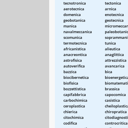
tecnotronica
tectonica
aerotecnica
arnica
domenica
enotecnica
geobotanica
geotecnica
manica
micromeccan
navalmeccanica
paleobotani
scomunica
soprammani
termotecnica
tunica
africanistica
alieutica
anacreontica
anaglittica
astrofisica
attrezzistica
autoverifica
avancarica
bazzica
bica
biocibernetica
bioenergetic
biofisica
biomatemati
bozzettistica
brassica
capifabbrica
capocomica
carbochimica
casistica
ceroplastica
cheiloplastic
chierica
chiropratica
citochimica
citodiagnost
codifica
controcritica