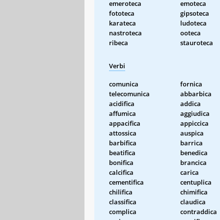
emeroteca
emoteca
fototeca
gipsoteca
karateca
ludoteca
nastroteca
ooteca
ribeca
stauroteca
Verbi
comunica
fornica
telecomunica
abbarbica
acidifica
addica
affumica
aggiudica
appacifica
appiccica
attossica
auspica
barbifica
barrica
beatifica
benedica
bonifica
brancica
calcifica
carica
cementifica
centuplica
chilifica
chimifica
classifica
claudica
complica
contraddica