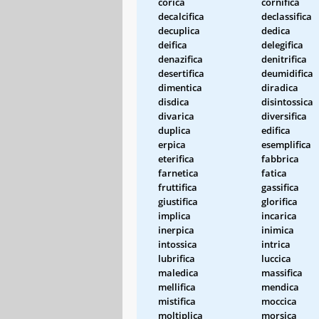
corica
cornifica
decalcifica
declassifica
decuplica
dedica
deifica
delegifica
denazifica
denitrifica
desertifica
deumidifica
dimentica
diradica
disdica
disintossica
divarica
diversifica
duplica
edifica
erpica
esemplifica
eterifica
fabbrica
farnetica
fatica
fruttifica
gassifica
giustifica
glorifica
implica
incarica
inerpica
inimica
intossica
intrica
lubrifica
luccica
maledica
massifica
mellifica
mendica
mistifica
moccica
moltiplica
morsica