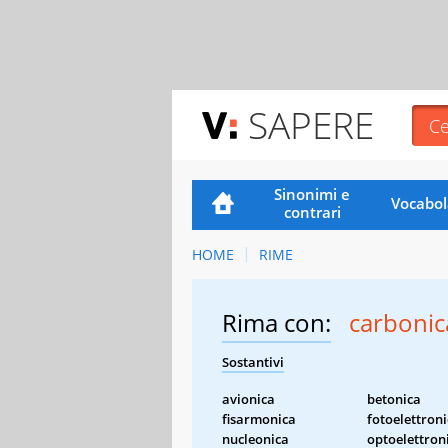
SAPERE
Sinonimi e
Vocabol
contrari
HOME
RIME
Rima con:
carbonic
Sostantivi
avionica
betonica
fisarmonica
fotoelettron
nucleonica
optoelettron