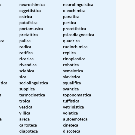
a
neurochimica
neurolinguistica
oggettistica
oleochimica
ostrica
panatica
patafisica
pertica
portamusica
precettistica
pretattica
psicodiagnostica
ica
pulica
quadrica
radica
radiochimica
ratifica
replica
ricarica
rinoplastica
rivendica
robotica
sciabica
semeiotica
sica
slavistica
tica
sociolinguistica
squalifica
a
supplica
svanzica
a
termocinetica
toponomastica
troica
tuffistica
vescica
vetrinistica
villica
volatica
a
areca
autoemoteca
cartoteca
cineteca
diapoteca
discoteca