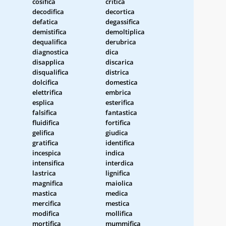
cosifica
critica
decodifica
decortica
defatica
degassifica
demistifica
demoltiplica
dequalifica
derubrica
diagnostica
dica
disapplica
discarica
disqualifica
districa
dolcifica
domestica
elettrifica
embrica
esplica
esterifica
falsifica
fantastica
fluidifica
fortifica
gelifica
giudica
gratifica
identifica
incespica
indica
intensifica
interdica
lastrica
lignifica
magnifica
maiolica
mastica
medica
mercifica
mestica
modifica
mollifica
mortifica
mummifica