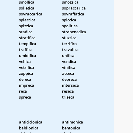
smollica
smozzica
solletica
sopraccarica
sovraccarica
sovraffatica
spiaccica
spiccica
spizzica
spolitica
sradica
strabenedica
stratifica
stuzzica
tempifica
terrifica
traffica
travalica
umidifica
unifica
vellica
vendica
vetrifica
vinifica
zoppica
acceca
defeca
depreca
impreca
interseca
reca
reseca
spreca
triseca
anticiclonica
antimonica
babilonica
bentonica