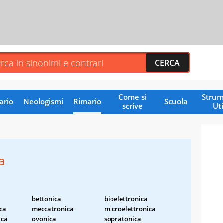
Come si
Strum
ario
Neologismi
Rimario
Scuola
scrive
Uti
a
bettonica
bioelettronica
ica
meccatronica
microelettronica
ica
ovonica
sopratonica