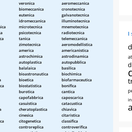
veronica
aeromeccanica
biomeccanica
cronotecnica
eutenica
galvanotecnica
idromeccanica
illuminotecnica
ica
microtecnica
mnemotecnica
ca
psicotecnica
radiotecnica
I
ca
tanica
telemeccanica
zimotecnica
aeromodellistica
d
america
americanistica
astrochimica
astrodinamica
at
autoplastica
autopubblica
d
balalaica
basilica
bioastronautica
biochimica
t
a
bioetica
biofarmaceutica
ca
biostatistica
bonifica
p
burotica
cantica
capofabbrica
caposcarica
i
casuistica
catacustica
a
cheratoplastica
chiavica
cinesica
citaristica
ica
citogenetica
classifica
controreplica
controverifica