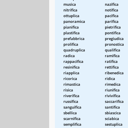
musica
nazifica
nitrifica
notifica
ottuplica
pacifica
panoramica
parifica
pianifica
pietrifica
plastifica
pontifica
prefabbrica
pregiudica
prolifica
pronostica
quadruplica
qualifica
radica
ramifica
rappacifica
ratifica
resinifica
rettifica
riapplica
ribenedica
ricorica
ridica
rimastica
rimedica
risica
riunifica
riverifica
rivivifica
russifica
saccarifica
sanguifica
santifica
sbellica
sbiascica
scarnifica
sciabica
semplifica
sestuplica