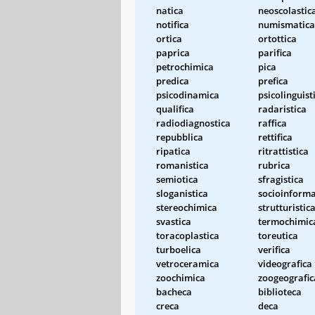
natica
neoscolastic
notifica
numismatica
ortica
ortottica
paprica
parifica
petrochimica
pica
predica
prefica
psicodinamica
psicolinguist
qualifica
radaristica
radiodiagnostica
raffica
repubblica
rettifica
ripatica
ritrattistica
romanistica
rubrica
semiotica
sfragistica
sloganistica
socioinforma
stereochimica
strutturistic
svastica
termochimic
toracoplastica
toreutica
turboelica
verifica
vetroceramica
videografica
zoochimica
zoogeografic
bacheca
biblioteca
creca
deca