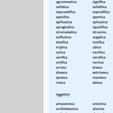
sgrammatica
significa
sofistica
solidifica
sopraedifica
sopredifica
specifica
spertica
spilluzzica
spiluzzica
spregiudica
squalifica
stramaledica
strascica
suffumica
supplica
testifica
tonifica
triplica
ubica
valica
vanifica
verifica
versifica
vivifica
vortica
arreca
biseca
disseca
estrinseca
ipoteca
manteca
riseca
sbieca
Aggettivi
amazzonica
anionica
architettonica
atonica