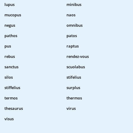
lupus
minibus
mucopus
naos
negus
omnibus
pathos
patos
pus
raptus
rebus
rendez-vous
sanctus
scuolabus
silos
stifelius
stiffelius
surplus
termos
thermos
thesaurus
virus
visus