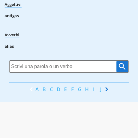
Aggettivi
antigas
Avverbi
alias
A
B
C
D
E
F
G
H
I
J
K
L
M
N