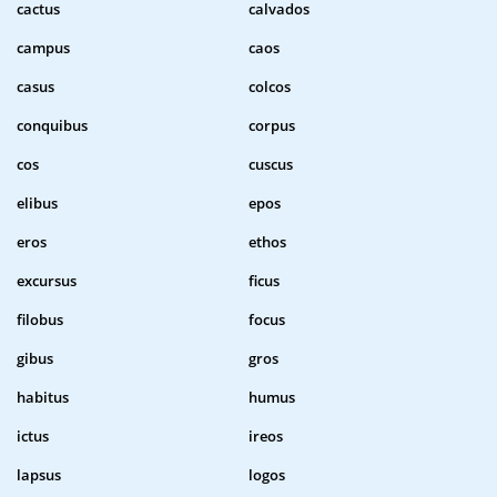
cactus
calvados
campus
caos
casus
colcos
conquibus
corpus
cos
cuscus
elibus
epos
eros
ethos
excursus
ficus
filobus
focus
gibus
gros
habitus
humus
ictus
ireos
lapsus
logos