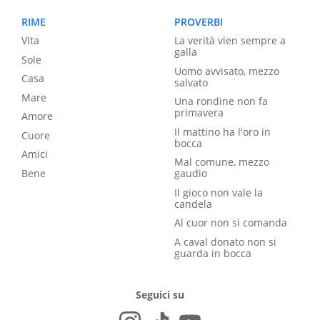
RIME
PROVERBI
Vita
La verità vien sempre a
galla
Sole
Uomo avvisato, mezzo
Casa
salvato
Mare
Una rondine non fa
primavera
Amore
Il mattino ha l'oro in
Cuore
bocca
Amici
Mal comune, mezzo
Bene
gaudio
Il gioco non vale la
candela
Al cuor non si comanda
A caval donato non si
guarda in bocca
Seguici su