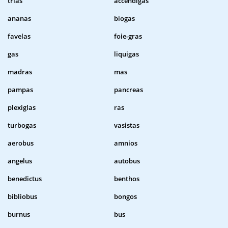
trias
accendigas
ananas
biogas
favelas
foie-gras
gas
liquigas
madras
mas
pampas
pancreas
plexiglas
ras
turbogas
vasistas
aerobus
amnios
angelus
autobus
benedictus
benthos
bibliobus
bongos
burnus
bus