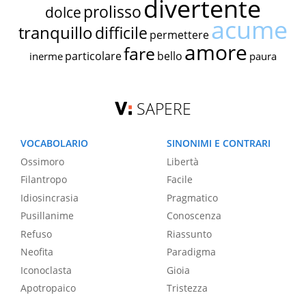
divertente
prolisso
dolce
acume
tranquillo
difficile
permettere
amore
fare
particolare
bello
inerme
paura
SAPERE
VOCABOLARIO
SINONIMI E CONTRARI
Ossimoro
Libertà
Filantropo
Facile
Idiosincrasia
Pragmatico
Pusillanime
Conoscenza
Refuso
Riassunto
Neofita
Paradigma
Iconoclasta
Gioia
Apotropaico
Tristezza