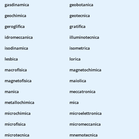
gasdinamica
geobotanica
geochimica
geotecnica
geroglifica
gratifica
idromeccanica
illuminotecnica
isodinamica
isometrica
lesbica
lorica
macrofisica
magnetochimica
magnetofisica
maiolica
manica
meccatronica
metallochimica
mica
microchimica
microelettronica
microfisica
micromeccanica
microtecnica
mnemotecnica