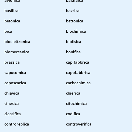
avionica
balalaica
basilica
bazzica
betonica
bettonica
bica
biochimica
bioelettronica
biofisica
biomeccanica
bonifica
brassica
capifabbrica
capocomica
capofabbrica
caposcarica
carbochimica
chiavica
chierica
cinesica
citochimica
classifica
codifica
controreplica
controverifica