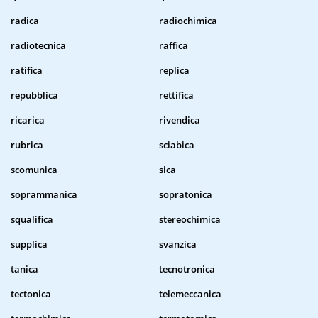
radica
radiochimica
radiotecnica
raffica
ratifica
replica
repubblica
rettifica
ricarica
rivendica
rubrica
sciabica
scomunica
sica
soprammanica
sopratonica
squalifica
stereochimica
supplica
svanzica
tanica
tecnotronica
tectonica
telemeccanica