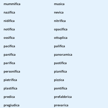
mummifica
musica
nazifica
nevica
nidifica
nitrifica
notifica
opacifica
ossifica
ottuplica
pacifica
palifica
panifica
panoramica
parifica
pastifica
personifica
pianifica
pietrifica
pizzica
plastifica
pontifica
predica
prefabbrica
pregiudica
prevarica