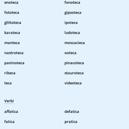
enoteca
fonoteca
fototeca
gipsoteca
glittoteca
ipoteca
karateca
ludoteca
manteca
moscacieca
nastroteca
ooteca
paninoteca
pinacoteca
ribeca
stauroteca
teca
videoteca
Verbi
affatica
defatica
fatica
pratica