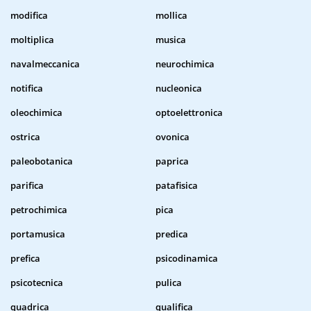
modifica
mollica
moltiplica
musica
navalmeccanica
neurochimica
notifica
nucleonica
oleochimica
optoelettronica
ostrica
ovonica
paleobotanica
paprica
parifica
patafisica
petrochimica
pica
portamusica
predica
prefica
psicodinamica
psicotecnica
pulica
quadrica
qualifica