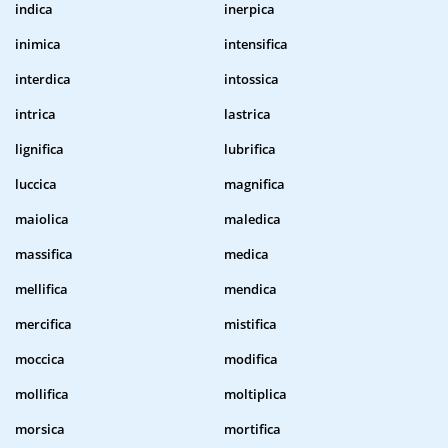
indica
inerpica
inimica
intensifica
interdica
intossica
intrica
lastrica
lignifica
lubrifica
luccica
magnifica
maiolica
maledica
massifica
medica
mellifica
mendica
mercifica
mistifica
moccica
modifica
mollifica
moltiplica
morsica
mortifica