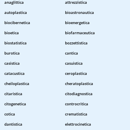
anaglittica
attrezzistica
autoplastica
bioastronautica
biocibernetica
bioenergetica
bioetica
biofarmaceutica
biostatistica
bozzettistica
burotica
cantica
casistica
casuistica
catacustica
ceroplastica
cheiloplastica
cheratoplastica
citaristica
citodiagnostica
citogenetica
controcritica
cotica
crematistica
dantistica
elettrocinetica