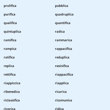
prolifica
pubblica
purifica
quadruplica
qualifica
quantifica
quintuplica
radica
ramifica
rammarica
rampica
rappacifica
ratifica
reduplica
replica
resinifica
rettifica
riappacifica
riappiccica
riapplica
ribenedica
ricarica
riclassifica
ricomunica
ricorica
ridica