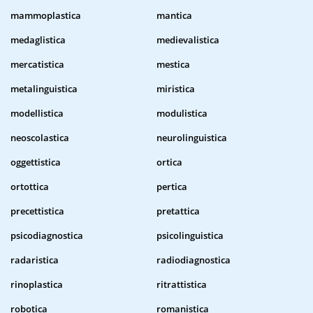
mammoplastica
mantica
medaglistica
medievalistica
mercatistica
mestica
metalinguistica
miristica
modellistica
modulistica
neoscolastica
neurolinguistica
oggettistica
ortica
ortottica
pertica
precettistica
pretattica
psicodiagnostica
psicolinguistica
radaristica
radiodiagnostica
rinoplastica
ritrattistica
robotica
romanistica