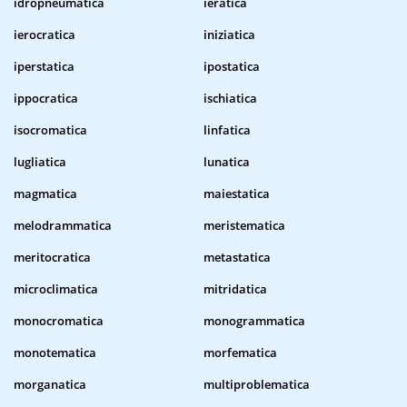
idropneumatica
ieratica
ierocratica
iniziatica
iperstatica
ipostatica
ippocratica
ischiatica
isocromatica
linfatica
lugliatica
lunatica
magmatica
maiestatica
melodrammatica
meristematica
meritocratica
metastatica
microclimatica
mitridatica
monocromatica
monogrammatica
monotematica
morfematica
morganatica
multiproblematica