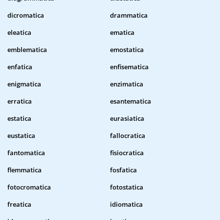
dicromatica
drammatica
eleatica
ematica
emblematica
emostatica
enfatica
enfisematica
enigmatica
enzimatica
erratica
esantematica
estatica
eurasiatica
eustatica
fallocratica
fantomatica
fisiocratica
flemmatica
fosfatica
fotocromatica
fotostatica
freatica
idiomatica