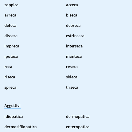
zoppica
acceca
arreca
biseca
defeca
depreca
disseca
estrinseca
impreca
interseca
ipoteca
manteca
reca
reseca
riseca
sbieca
spreca
triseca
Aggettivi
idiopatica
dermopatica
dermosifilopatica
enteropatica