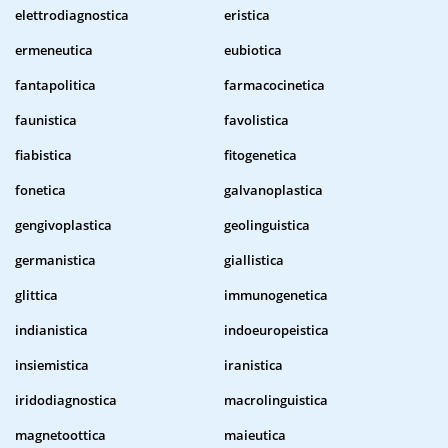
elettrodiagnostica
eristica
ermeneutica
eubiotica
fantapolitica
farmacocinetica
faunistica
favolistica
fiabistica
fitogenetica
fonetica
galvanoplastica
gengivoplastica
geolinguistica
germanistica
giallistica
glittica
immunogenetica
indianistica
indoeuropeistica
insiemistica
iranistica
iridodiagnostica
macrolinguistica
magnetoottica
maieutica