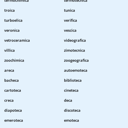
termochimica
termotecnica
troica
tunica
turboelica
verifica
veronica
vescica
vetroceramica
videografica
villica
zimotecnica
zoochimica
zoogeografica
areca
autoemoteca
bacheca
biblioteca
cartoteca
cineteca
creca
deca
diapoteca
discoteca
emeroteca
emoteca