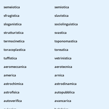
semeiotica
semiotica
sfragistica
slavistica
sloganistica
sociolinguistica
strutturistica
svastica
termocinetica
toponomastica
toracoplastica
toreutica
tuffistica
vetrinistica
aeromeccanica
aerotecnica
america
arnica
astrochimica
astrodinamica
astrofisica
autopubblica
autoverifica
avancarica