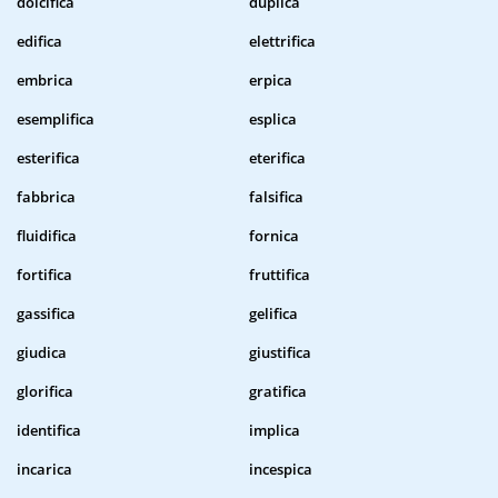
dolcifica
duplica
edifica
elettrifica
embrica
erpica
esemplifica
esplica
esterifica
eterifica
fabbrica
falsifica
fluidifica
fornica
fortifica
fruttifica
gassifica
gelifica
giudica
giustifica
glorifica
gratifica
identifica
implica
incarica
incespica