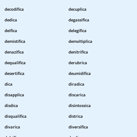
decodifica
decuplica
dedica
degassifica
deifica
delegifica
demistifica
demoltiplica
denazifica
denitrifica
dequalifica
derubrica
desertifica
deumidifica
dica
diradica
disapplica
discarica
disdica
disintossica
disqualifica
districa
divarica
diversifica