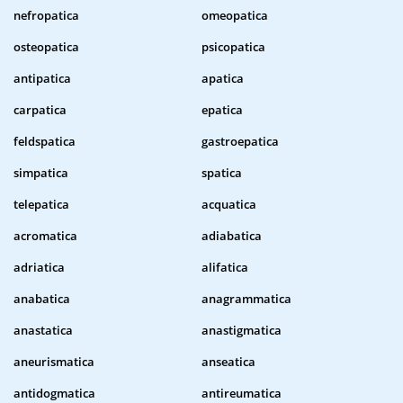
nefropatica
omeopatica
osteopatica
psicopatica
antipatica
apatica
carpatica
epatica
feldspatica
gastroepatica
simpatica
spatica
telepatica
acquatica
acromatica
adiabatica
adriatica
alifatica
anabatica
anagrammatica
anastatica
anastigmatica
aneurismatica
anseatica
antidogmatica
antireumatica