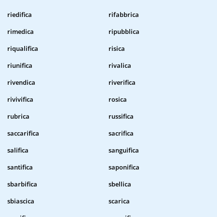
riedifica
rifabbrica
rimedica
ripubblica
riqualifica
risica
riunifica
rivalica
rivendica
riverifica
rivivifica
rosica
rubrica
russifica
saccarifica
sacrifica
salifica
sanguifica
santifica
saponifica
sbarbifica
sbellica
sbiascica
scarica