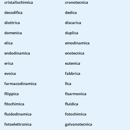
cristallochimica
cronotecnica
decodifica
dedica
diottrica
discarica
domenica
duplica
elica
emodinamica
endodinamica
enotecnica
erica
eutenica
evoica
fabbrica
farmacodinamica
fica
filippica
fisarmonica
fitochimica
fluidica
fluidodinamica
fotochimica
fotoelettronica
galvanotecnica