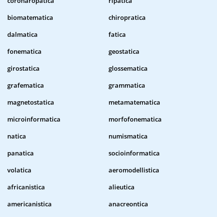
coronaropatica
ripatica
biomatematica
chiropratica
dalmatica
fatica
fonematica
geostatica
girostatica
glossematica
grafematica
grammatica
magnetostatica
metamatematica
microinformatica
morfofonematica
natica
numismatica
panatica
socioinformatica
volatica
aeromodellistica
africanistica
alieutica
americanistica
anacreontica