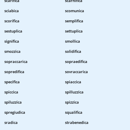
scarifica
scarnifica
sciabica
scomunica
scorifica
semplifica
sestuplica
settuplica
significa
smollica
smozzica
solidifica
sopraccarica
sopraedifica
sopredifica
sovraccarica
specifica
spiaccica
spiccica
spilluzzica
spiluzzica
spizzica
spregiudica
squalifica
sradica
strabenedica