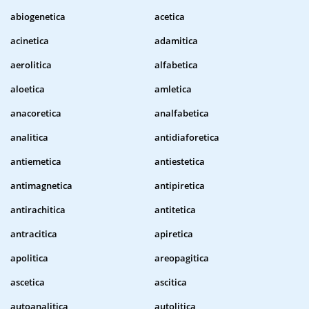
abiogenetica
acetica
acinetica
adamitica
aerolitica
alfabetica
aloetica
amletica
anacoretica
analfabetica
analitica
antidiaforetica
antiemetica
antiestetica
antimagnetica
antipiretica
antirachitica
antitetica
antracitica
apiretica
apolitica
areopagitica
ascetica
ascitica
autoanalitica
autolitica