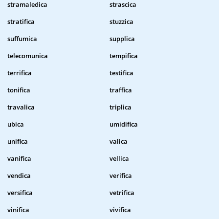
stramaledica
strascica
stratifica
stuzzica
suffumica
supplica
telecomunica
tempifica
terrifica
testifica
tonifica
traffica
travalica
triplica
ubica
umidifica
unifica
valica
vanifica
vellica
vendica
verifica
versifica
vetrifica
vinifica
vivifica