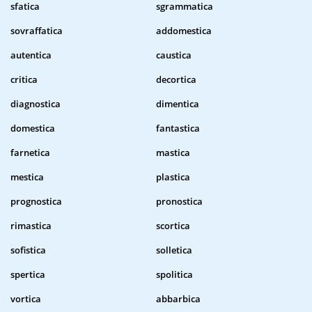
sfatica
sgrammatica
sovraffatica
addomestica
autentica
caustica
critica
decortica
diagnostica
dimentica
domestica
fantastica
farnetica
mastica
mestica
plastica
prognostica
pronostica
rimastica
scortica
sofistica
solletica
spertica
spolitica
vortica
abbarbica