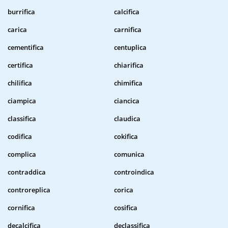
burrifica
calcifica
carica
carnifica
cementifica
centuplica
certifica
chiarifica
chilifica
chimifica
ciampica
ciancica
classifica
claudica
codifica
cokifica
complica
comunica
contraddica
controindica
controreplica
corica
cornifica
cosifica
decalcifica
declassifica