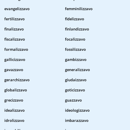
evangelizzavo
femminilizzavo
fertilizzavo
fidelizzavo
finalizzavo
finlandizzavo
fiscalizzavo
focalizzavo
formalizzavo
fossilizzavo
gallicizzavo
gambizzavo
gavazzavo
generalizzavo
gerarchizzavo
giudaizzavo
globalizzavo
goticizzavo
grecizzavo
guazzavo
idealizzavo
ideologizzavo
idrolizzavo
imbarazzavo