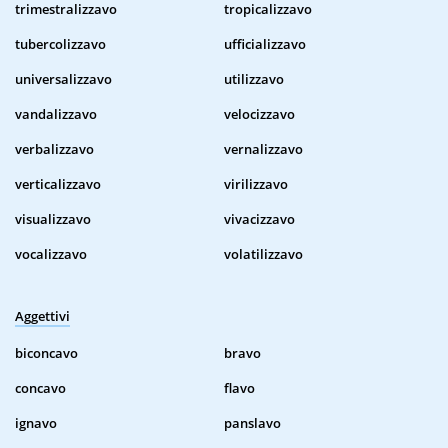
trimestralizzavo
tropicalizzavo
tubercolizzavo
ufficializzavo
universalizzavo
utilizzavo
vandalizzavo
velocizzavo
verbalizzavo
vernalizzavo
verticalizzavo
virilizzavo
visualizzavo
vivacizzavo
vocalizzavo
volatilizzavo
Aggettivi
biconcavo
bravo
concavo
flavo
ignavo
panslavo