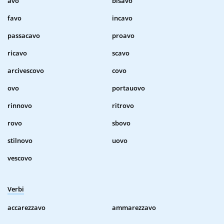
avo
bisavo
favo
incavo
passacavo
proavo
ricavo
scavo
arcivescovo
covo
ovo
portauovo
rinnovo
ritrovo
rovo
sbovo
stilnovo
uovo
vescovo
Verbi
accarezzavo
ammarezzavo