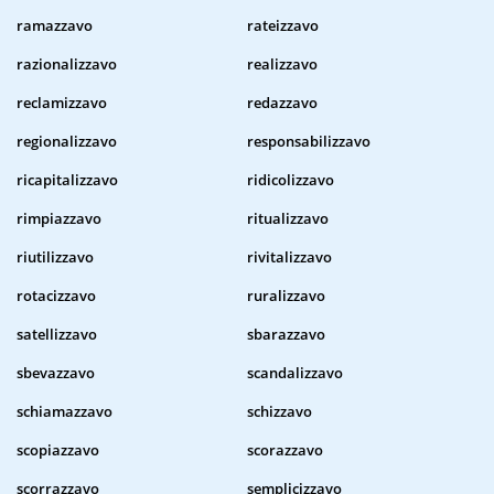
ramazzavo
rateizzavo
razionalizzavo
realizzavo
reclamizzavo
redazzavo
regionalizzavo
responsabilizzavo
ricapitalizzavo
ridicolizzavo
rimpiazzavo
ritualizzavo
riutilizzavo
rivitalizzavo
rotacizzavo
ruralizzavo
satellizzavo
sbarazzavo
sbevazzavo
scandalizzavo
schiamazzavo
schizzavo
scopiazzavo
scorazzavo
scorrazzavo
semplicizzavo