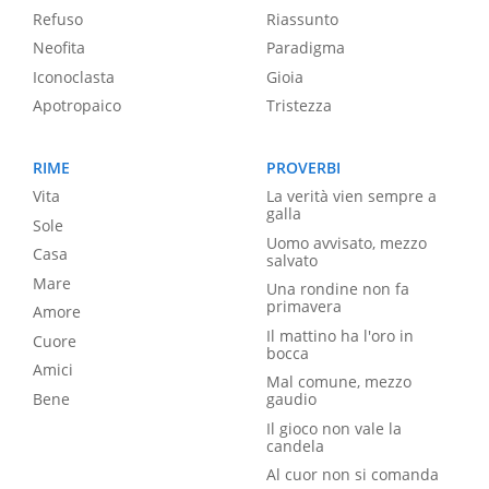
Refuso
Riassunto
Neofita
Paradigma
Iconoclasta
Gioia
Apotropaico
Tristezza
RIME
PROVERBI
Vita
La verità vien sempre a
galla
Sole
Uomo avvisato, mezzo
Casa
salvato
Mare
Una rondine non fa
primavera
Amore
Il mattino ha l'oro in
Cuore
bocca
Amici
Mal comune, mezzo
Bene
gaudio
Il gioco non vale la
candela
Al cuor non si comanda