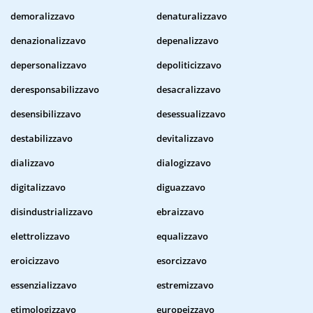
demoralizzavo
denaturalizzavo
denazionalizzavo
depenalizzavo
depersonalizzavo
depoliticizzavo
deresponsabilizzavo
desacralizzavo
desensibilizzavo
desessualizzavo
destabilizzavo
devitalizzavo
dializzavo
dialogizzavo
digitalizzavo
diguazzavo
disindustrializzavo
ebraizzavo
elettrolizzavo
equalizzavo
eroicizzavo
esorcizzavo
essenzializzavo
estremizzavo
etimologizzavo
europeizzavo