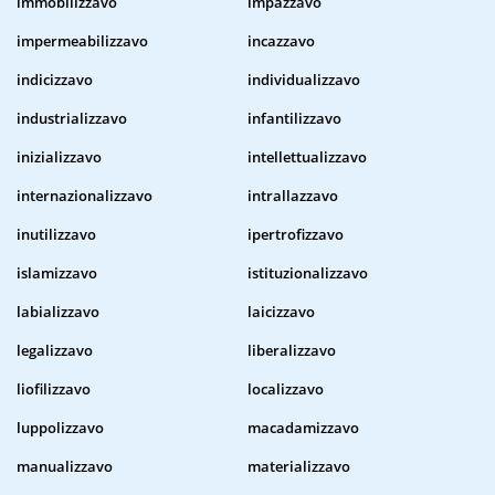
immobilizzavo
impazzavo
impermeabilizzavo
incazzavo
indicizzavo
individualizzavo
industrializzavo
infantilizzavo
inizializzavo
intellettualizzavo
internazionalizzavo
intrallazzavo
inutilizzavo
ipertrofizzavo
islamizzavo
istituzionalizzavo
labializzavo
laicizzavo
legalizzavo
liberalizzavo
liofilizzavo
localizzavo
luppolizzavo
macadamizzavo
manualizzavo
materializzavo