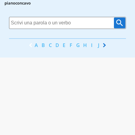
pianoconcavo
A
B
C
D
E
F
G
H
I
J
K
L
M
N