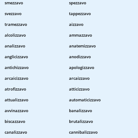
smezzavo
spezzavo
svezzavo
tappezzavo
tramezzavo
aizzavo
alcolizzavo
ammazzavo
analizzavo
anatemizzavo
anglicizzavo
anodizzavo
antichizzavo
apologizzavo
arcaicizzavo
arcaizzavo
atrofizzavo
atticizzavo
attualizzavo
automaticizzavo
avvinazzavo
banalizzavo
biscazzavo
brutalizzavo
canalizzavo
cannibalizzavo