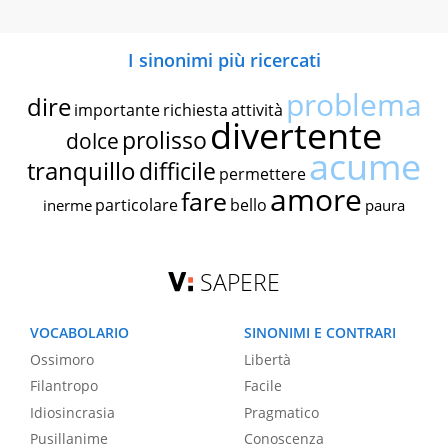
I sinonimi più ricercati
problema
dire
importante
richiesta
attività
divertente
prolisso
dolce
acume
tranquillo
difficile
permettere
amore
fare
particolare
bello
inerme
paura
SAPERE
VOCABOLARIO
SINONIMI E CONTRARI
Ossimoro
Libertà
Filantropo
Facile
Idiosincrasia
Pragmatico
Pusillanime
Conoscenza