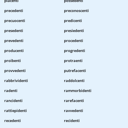
piacenti
possedenti
precedenti
preconoscenti
precuocenti
predicenti
presedenti
presiedenti
prevedenti
procedenti
producenti
progredenti
proibenti
protraenti
provvedenti
putrefacenti
rabbrividenti
raddolcenti
radenti
rammorbidenti
rancidenti
rarefacenti
rattiepidenti
ravvedenti
recedenti
recidenti