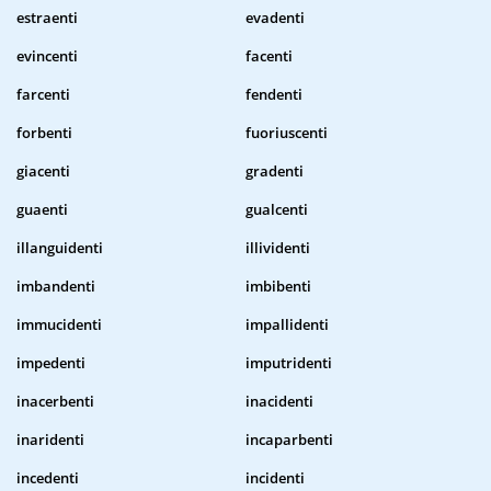
estraenti
evadenti
evincenti
facenti
farcenti
fendenti
forbenti
fuoriuscenti
giacenti
gradenti
guaenti
gualcenti
illanguidenti
illividenti
imbandenti
imbibenti
immucidenti
impallidenti
impedenti
imputridenti
inacerbenti
inacidenti
inaridenti
incaparbenti
incedenti
incidenti