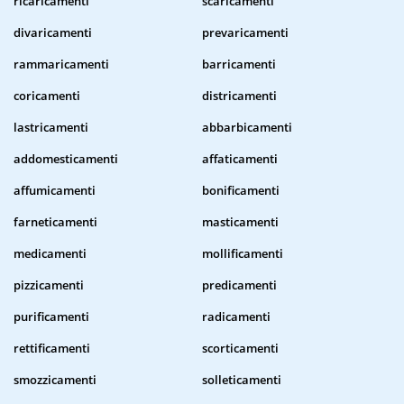
ricaricamenti
scaricamenti
divaricamenti
prevaricamenti
rammaricamenti
barricamenti
coricamenti
districamenti
lastricamenti
abbarbicamenti
addomesticamenti
affaticamenti
affumicamenti
bonificamenti
farneticamenti
masticamenti
medicamenti
mollificamenti
pizzicamenti
predicamenti
purificamenti
radicamenti
rettificamenti
scorticamenti
smozzicamenti
solleticamenti