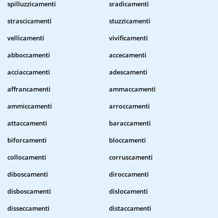
spilluzzicamenti
sradicamenti
strascicamenti
stuzzicamenti
vellicamenti
vivificamenti
abboccamenti
accecamenti
acciaccamenti
adescamenti
affrancamenti
ammaccamenti
ammiccamenti
arroccamenti
attaccamenti
baraccamenti
biforcamenti
bloccamenti
collocamenti
corruscamenti
diboscamenti
diroccamenti
disboscamenti
dislocamenti
disseccamenti
distaccamenti