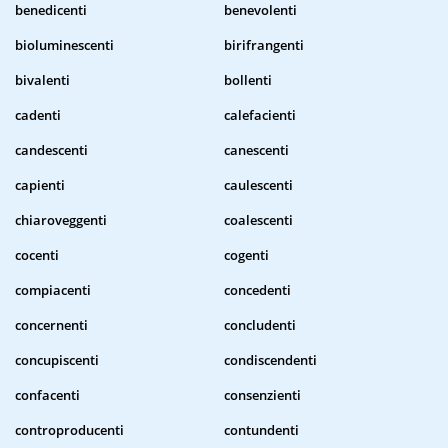
benedicenti
benevolenti
bioluminescenti
birifrangenti
bivalenti
bollenti
cadenti
calefacienti
candescenti
canescenti
capienti
caulescenti
chiaroveggenti
coalescenti
cocenti
cogenti
compiacenti
concedenti
concernenti
concludenti
concupiscenti
condiscendenti
confacenti
consenzienti
controproducenti
contundenti