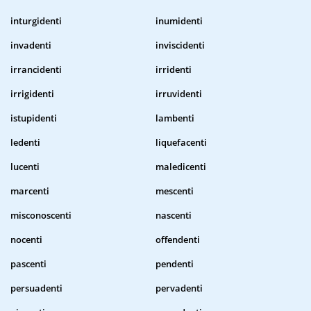
inturgidenti
inumidenti
invadenti
inviscidenti
irrancidenti
irridenti
irrigidenti
irruvidenti
istupidenti
lambenti
ledenti
liquefacenti
lucenti
maledicenti
marcenti
mescenti
misconoscenti
nascenti
nocenti
offendenti
pascenti
pendenti
persuadenti
pervadenti