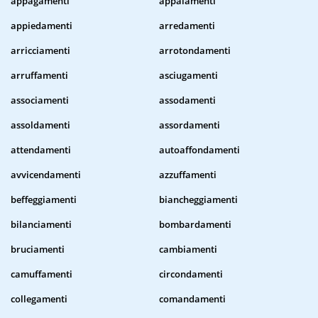
appagamenti
appaiamenti
appiedamenti
arredamenti
arricciamenti
arrotondamenti
arruffamenti
asciugamenti
associamenti
assodamenti
assoldamenti
assordamenti
attendamenti
autoaffondamenti
avvicendamenti
azzuffamenti
beffeggiamenti
biancheggiamenti
bilanciamenti
bombardamenti
bruciamenti
cambiamenti
camuffamenti
circondamenti
collegamenti
comandamenti