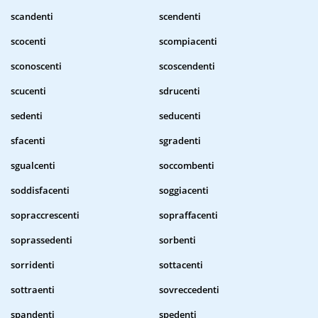
scandenti
scendenti
scocenti
scompiacenti
sconoscenti
scoscendenti
scucenti
sdrucenti
sedenti
seducenti
sfacenti
sgradenti
sgualcenti
soccombenti
soddisfacenti
soggiacenti
sopraccrescenti
sopraffacenti
soprassedenti
sorbenti
sorridenti
sottacenti
sottraenti
sovreccedenti
spandenti
spedenti