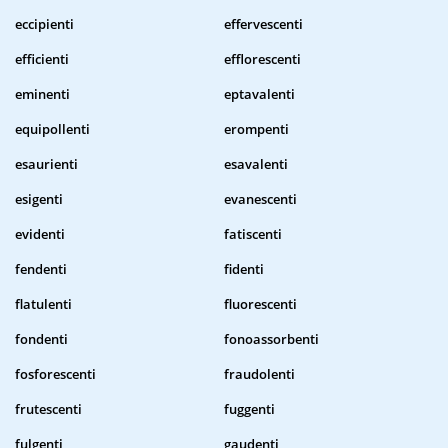
eccipienti
effervescenti
efficienti
efflorescenti
eminenti
eptavalenti
equipollenti
erompenti
esaurienti
esavalenti
esigenti
evanescenti
evidenti
fatiscenti
fendenti
fidenti
flatulenti
fluorescenti
fondenti
fonoassorbenti
fosforescenti
fraudolenti
frutescenti
fuggenti
fulgenti
gaudenti