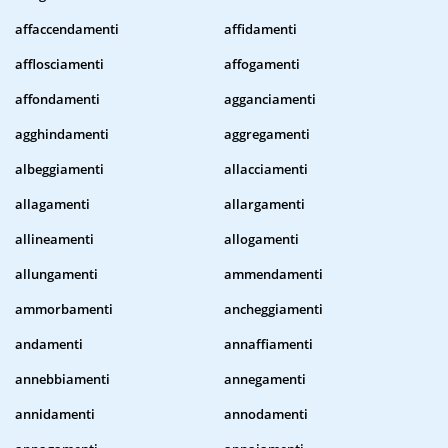
affaccendamenti
affidamenti
afflosciamenti
affogamenti
affondamenti
agganciamenti
agghindamenti
aggregamenti
albeggiamenti
allacciamenti
allagamenti
allargamenti
allineamenti
allogamenti
allungamenti
ammendamenti
ammorbamenti
ancheggiamenti
andamenti
annaffiamenti
annebbiamenti
annegamenti
annidamenti
annodamenti