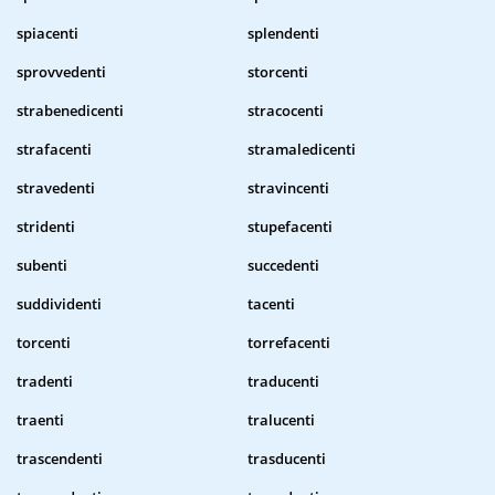
spiacenti
splendenti
sprovvedenti
storcenti
strabenedicenti
stracocenti
strafacenti
stramaledicenti
stravedenti
stravincenti
stridenti
stupefacenti
subenti
succedenti
suddividenti
tacenti
torcenti
torrefacenti
tradenti
traducenti
traenti
tralucenti
trascendenti
trasducenti