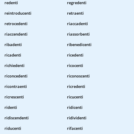
redenti
regredenti
reintroducenti
retraenti
retrocedenti
riaccadenti
riaccendenti
riassorbenti
ribadenti
ribenedicenti
ricadenti
ricedenti
richiedenti
ricocenti
riconcedenti
riconoscenti
ricontraenti
ricredenti
ricrescenti
ricucenti
ridenti
ridicenti
ridiscendenti
ridividenti
riducenti
rifacenti