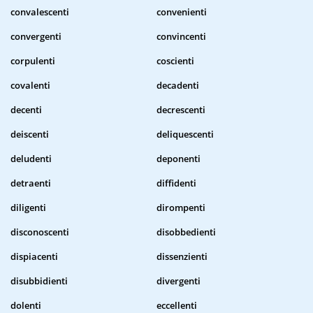
convalescenti
convenienti
convergenti
convincenti
corpulenti
coscienti
covalenti
decadenti
decenti
decrescenti
deiscenti
deliquescenti
deludenti
deponenti
detraenti
diffidenti
diligenti
dirompenti
disconoscenti
disobbedienti
dispiacenti
dissenzienti
disubbidienti
divergenti
dolenti
eccellenti