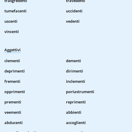
trasgredenti
travedenti
tumefacenti
uccidenti
uscenti
vedenti
vincenti
Aggettivi
clementi
dementi
deprimenti
dirimenti
frementi
inclementi
opprimenti
portastrumenti
prementi
reprimenti
veementi
abbienti
abducenti
accoglienti