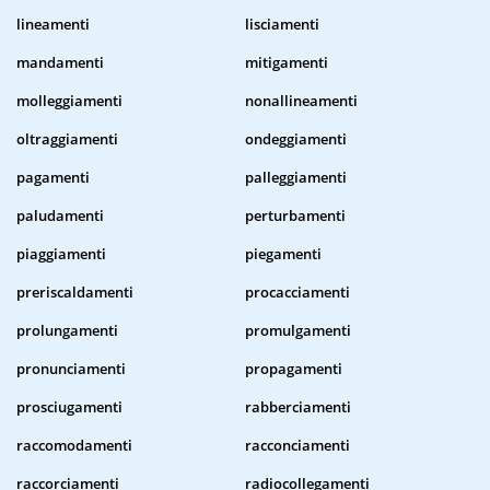
lineamenti
lisciamenti
mandamenti
mitigamenti
molleggiamenti
nonallineamenti
oltraggiamenti
ondeggiamenti
pagamenti
palleggiamenti
paludamenti
perturbamenti
piaggiamenti
piegamenti
preriscaldamenti
procacciamenti
prolungamenti
promulgamenti
pronunciamenti
propagamenti
prosciugamenti
rabberciamenti
raccomodamenti
racconciamenti
raccorciamenti
radiocollegamenti