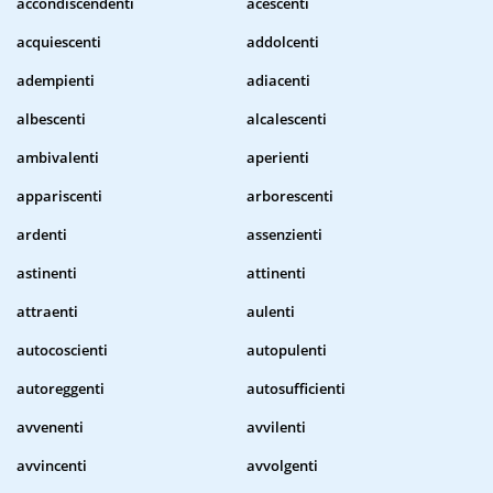
accondiscendenti
acescenti
acquiescenti
addolcenti
adempienti
adiacenti
albescenti
alcalescenti
ambivalenti
aperienti
appariscenti
arborescenti
ardenti
assenzienti
astinenti
attinenti
attraenti
aulenti
autocoscienti
autopulenti
autoreggenti
autosufficienti
avvenenti
avvilenti
avvincenti
avvolgenti