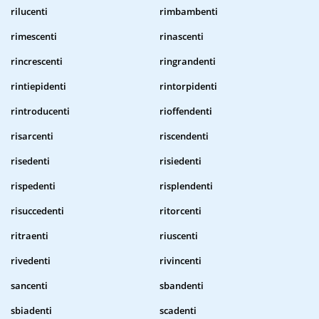
rilucenti
rimbambenti
rimescenti
rinascenti
rincrescenti
ringrandenti
rintiepidenti
rintorpidenti
rintroducenti
rioffendenti
risarcenti
riscendenti
risedenti
risiedenti
rispedenti
risplendenti
risuccedenti
ritorcenti
ritraenti
riuscenti
rivedenti
rivincenti
sancenti
sbandenti
sbiadenti
scadenti