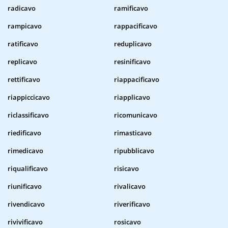
radicavo
ramificavo
rampicavo
rappacificavo
ratificavo
reduplicavo
replicavo
resinificavo
rettificavo
riappacificavo
riappiccicavo
riapplicavo
riclassificavo
ricomunicavo
riedificavo
rimasticavo
rimedicavo
ripubblicavo
riqualificavo
risicavo
riunificavo
rivalicavo
rivendicavo
riverificavo
rivivificavo
rosicavo