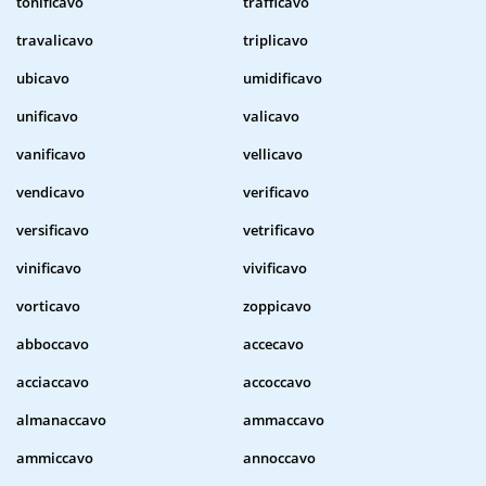
tonificavo
trafficavo
travalicavo
triplicavo
ubicavo
umidificavo
unificavo
valicavo
vanificavo
vellicavo
vendicavo
verificavo
versificavo
vetrificavo
vinificavo
vivificavo
vorticavo
zoppicavo
abboccavo
accecavo
acciaccavo
accoccavo
almanaccavo
ammaccavo
ammiccavo
annoccavo