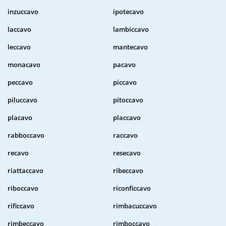
inzuccavo
ipotecavo
laccavo
lambiccavo
leccavo
mantecavo
monacavo
pacavo
peccavo
piccavo
piluccavo
pitoccavo
placavo
placcavo
rabboccavo
raccavo
recavo
resecavo
riattaccavo
ribeccavo
riboccavo
riconficcavo
rificcavo
rimbacuccavo
rimbeccavo
rimboccavo