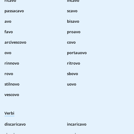
ricavo
incavo
passacavo
scavo
avo
bisavo
favo
proavo
arcivescovo
covo
ovo
portauovo
rinnovo
ritrovo
rovo
sbovo
stilnovo
uovo
vescovo
Verbi
discaricavo
incaricavo