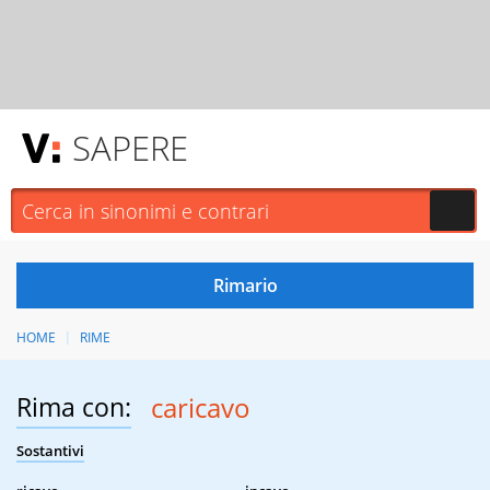
SAPERE
HOME
RIME
Rima con:
caricavo
Sostantivi