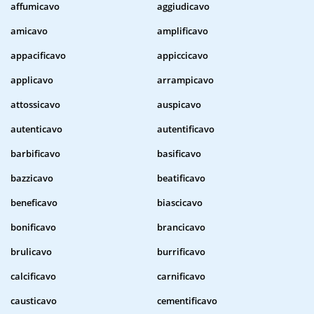
affumicavo
aggiudicavo
amicavo
amplificavo
appacificavo
appiccicavo
applicavo
arrampicavo
attossicavo
auspicavo
autenticavo
autentificavo
barbificavo
basificavo
bazzicavo
beatificavo
beneficavo
biascicavo
bonificavo
brancicavo
brulicavo
burrificavo
calcificavo
carnificavo
causticavo
cementificavo