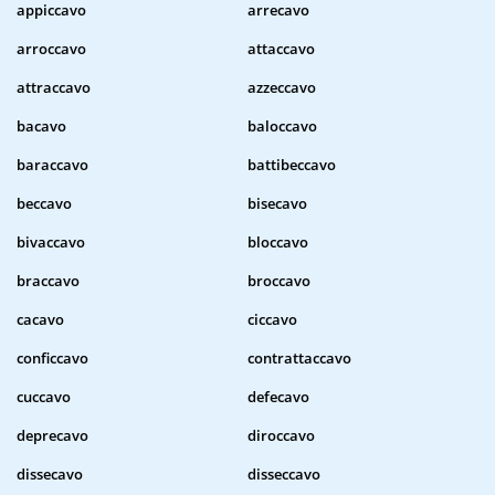
appiccavo
arrecavo
arroccavo
attaccavo
attraccavo
azzeccavo
bacavo
baloccavo
baraccavo
battibeccavo
beccavo
bisecavo
bivaccavo
bloccavo
braccavo
broccavo
cacavo
ciccavo
conficcavo
contrattaccavo
cuccavo
defecavo
deprecavo
diroccavo
dissecavo
disseccavo