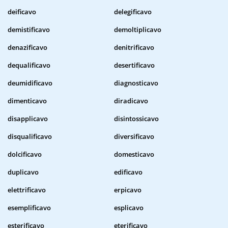
deificavo
delegificavo
demistificavo
demoltiplicavo
denazificavo
denitrificavo
dequalificavo
desertificavo
deumidificavo
diagnosticavo
dimenticavo
diradicavo
disapplicavo
disintossicavo
disqualificavo
diversificavo
dolcificavo
domesticavo
duplicavo
edificavo
elettrificavo
erpicavo
esemplificavo
esplicavo
esterificavo
eterificavo