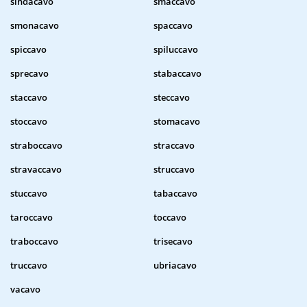
sindacavo
smaccavo
smonacavo
spaccavo
spiccavo
spiluccavo
sprecavo
stabaccavo
staccavo
steccavo
stoccavo
stomacavo
straboccavo
straccavo
stravaccavo
struccavo
stuccavo
tabaccavo
taroccavo
toccavo
traboccavo
trisecavo
truccavo
ubriacavo
vacavo