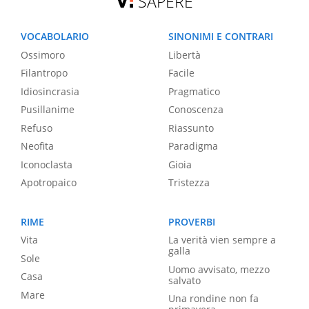
SAPERE
VOCABOLARIO
SINONIMI E CONTRARI
Ossimoro
Libertà
Filantropo
Facile
Idiosincrasia
Pragmatico
Pusillanime
Conoscenza
Refuso
Riassunto
Neofita
Paradigma
Iconoclasta
Gioia
Apotropaico
Tristezza
RIME
PROVERBI
Vita
La verità vien sempre a
galla
Sole
Uomo avvisato, mezzo
Casa
salvato
Mare
Una rondine non fa