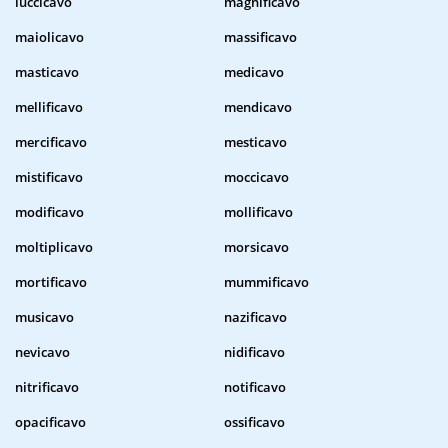
luccicavo
magnificavo
maiolicavo
massificavo
masticavo
medicavo
mellificavo
mendicavo
mercificavo
mesticavo
mistificavo
moccicavo
modificavo
mollificavo
moltiplicavo
morsicavo
mortificavo
mummificavo
musicavo
nazificavo
nevicavo
nidificavo
nitrificavo
notificavo
opacificavo
ossificavo