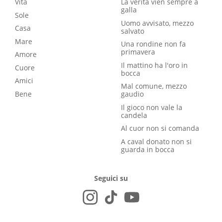
Vita
La verità vien sempre a
galla
Sole
Uomo avvisato, mezzo
Casa
salvato
Mare
Una rondine non fa
primavera
Amore
Il mattino ha l'oro in
Cuore
bocca
Amici
Mal comune, mezzo
Bene
gaudio
Il gioco non vale la
candela
Al cuor non si comanda
A caval donato non si
guarda in bocca
Seguici su