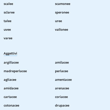
scalee
scamonee
sclaree
speronee
talee
uree
uvee
vallonee
varee
Aggettivi
argillacee
amilacee
madreperlacee
perlacee
agliacee
amentacee
amidacee
arenacee
cartacee
coriacee
cotonacee
drupacee