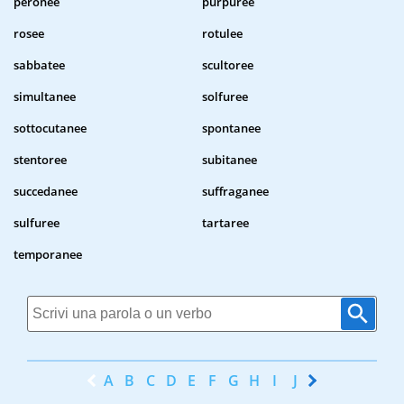
peronee
purpuree
rosee
rotulee
sabbatee
scultoree
simultanee
solfuree
sottocutanee
spontanee
stentoree
subitanee
succedanee
suffraganee
sulfuree
tartaree
temporanee
A
B
C
D
E
F
G
H
I
J
K
L
M
N