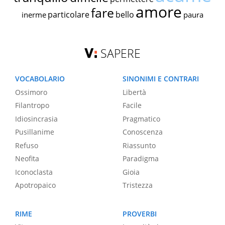
amore
fare
particolare
bello
inerme
paura
SAPERE
VOCABOLARIO
SINONIMI E CONTRARI
Ossimoro
Libertà
Filantropo
Facile
Idiosincrasia
Pragmatico
Pusillanime
Conoscenza
Refuso
Riassunto
Neofita
Paradigma
Iconoclasta
Gioia
Apotropaico
Tristezza
RIME
PROVERBI