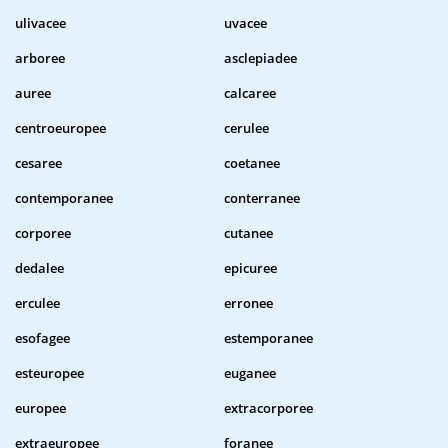
ulivacee
uvacee
arboree
asclepiadee
auree
calcaree
centroeuropee
cerulee
cesaree
coetanee
contemporanee
conterranee
corporee
cutanee
dedalee
epicuree
erculee
erronee
esofagee
estemporanee
esteuropee
euganee
europee
extracorporee
extraeuropee
foranee