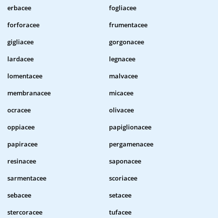
erbacee
fogliacee
forforacee
frumentacee
gigliacee
gorgonacee
lardacee
legnacee
lomentacee
malvacee
membranacee
micacee
ocracee
olivacee
oppiacee
papiglionacee
papiracee
pergamenacee
resinacee
saponacee
sarmentacee
scoriacee
sebacee
setacee
stercoracee
tufacee