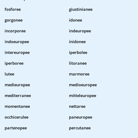
fosforee
giustinianee
gorgonee
idonee
incorporee
indeuropee
indoeuropee
inidonee
intereuropee
iperbolee
iperboree
litoranee
lutee
marmoree
medieuropee
medioeuropee
mediterranee
mitteleuropee
momentanee
nettaree
occhicerulee
paneuropee
partenopee
percutanee