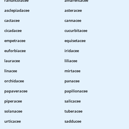
ranuncolacee
amarentacee
asclepiadacee
asteracee
cactacee
cannacee
cicadacee
cucurbitacee
empetracee
equisetacee
euforbiacee
iridacee
lauracee
liliacee
linacee
mirtacee
orchidacee
panacee
papaveracee
papilionacee
piperacee
salicacee
solanacee
tuberacee
urticacee
sadducee