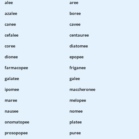
alee
aree
azalee
boree
canee
cavee
cefalee
centauree
coree
diatomee
dionee
epopee
farmacopee
friganee
galatee
galee
ipomee
maccheronee
maree
melopee
nausee
nomee
onomatopee
platee
prosopopee
puree