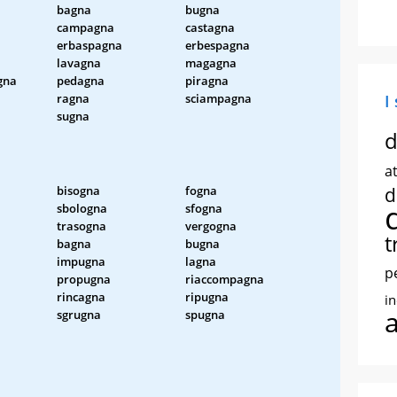
bagna
bugna
campagna
castagna
erbaspagna
erbespagna
lavagna
magagna
gna
pedagna
piragna
ragna
sciampagna
I
sugna
d
at
bisogna
fogna
d
sbologna
sfogna
trasogna
vergogna
t
bagna
bugna
impugna
lagna
p
propugna
riaccompagna
rincagna
ripugna
i
sgrugna
spugna