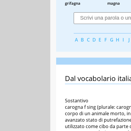
grifagna
magna
A
B
C
D
E
F
G
H
I
J
Dal vocabolario itali
Sostantivo
carogna f sing (plurale: carog
corpo di un animale morto, in
avanzato stato di putrefazion
utilizzato come cibo da parte d