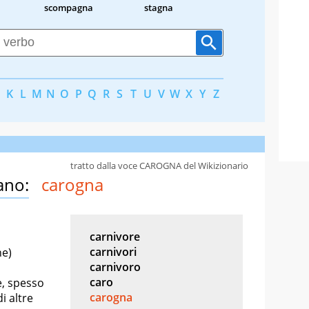
scompagna
stagna
K
L
M
N
O
P
Q
R
S
T
U
V
W
X
Y
Z
tratto dalla voce CAROGNA del Wikizionario
ano:
carogna
carnivore
carnivori
ne)
carnivoro
caro
e, spesso
carogna
i altre