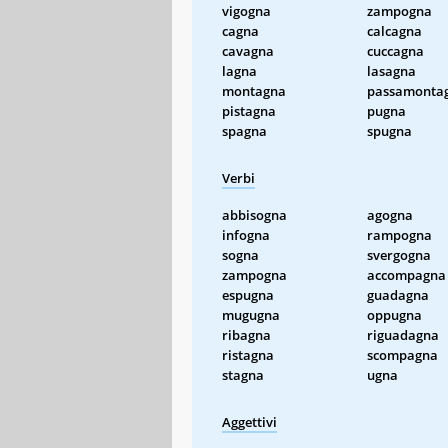
vigogna
zampogna
cagna
calcagna
cavagna
cuccagna
lagna
lasagna
montagna
passamonta
pistagna
pugna
spagna
spugna
Verbi
abbisogna
agogna
infogna
rampogna
sogna
svergogna
zampogna
accompagna
espugna
guadagna
mugugna
oppugna
ribagna
riguadagna
ristagna
scompagna
stagna
ugna
Aggettivi