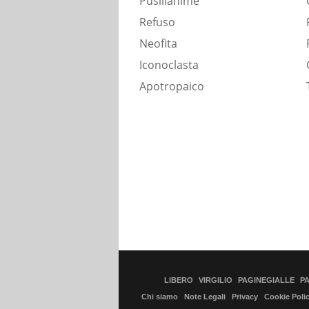
Pusillanime
Refuso
Neofita
Iconoclasta
Apotropaico
LIBERO
VIRGILIO
PAGINEGIALLE
P
Chi siamo
Note Legali
Privacy
Cookie Poli