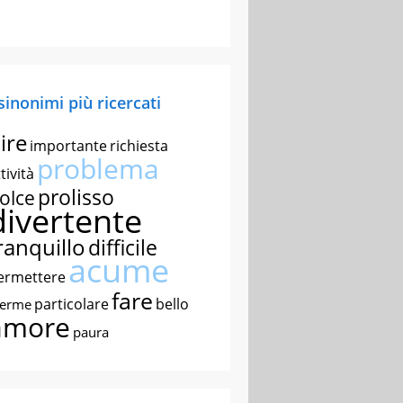
 sinonimi più ricercati
ire
importante
richiesta
problema
tività
prolisso
olce
divertente
ranquillo
difficile
acume
ermettere
fare
particolare
bello
nerme
amore
paura