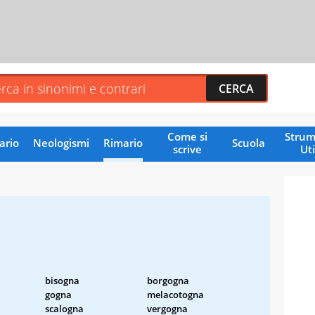
Come si
Strum
ario
Neologismi
Rimario
Scuola
scrive
Uti
bisogna
borgogna
gogna
melacotogna
scalogna
vergogna