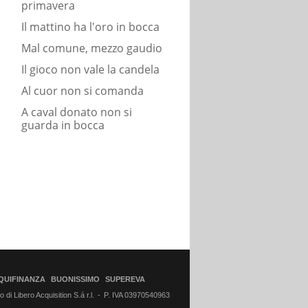
primavera
Il mattino ha l'oro in bocca
Mal comune, mezzo gaudio
Il gioco non vale la candela
Al cuor non si comanda
A caval donato non si
guarda in bocca
QUIFINANZA
BUONISSIMO
SUPEREVA
di Libero Acquisition S.á r.l.
P. IVA 03970540963