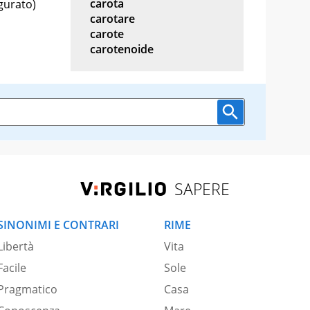
carota
gurato)
carotare
carote
carotenoide
SAPERE
SINONIMI E CONTRARI
RIME
Libertà
Vita
Facile
Sole
Pragmatico
Casa