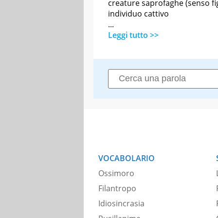
creature saprofaghe (senso fi
individuo cattivo
...
Leggi tutto >>
VOCABOLARIO
Ossimoro
Filantropo
Idiosincrasia