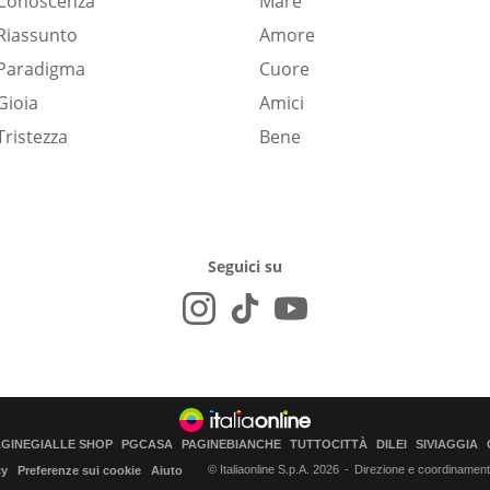
Conoscenza
Mare
Riassunto
Amore
Paradigma
Cuore
Gioia
Amici
Tristezza
Bene
Seguici su
AGINEGIALLE SHOP
PGCASA
PAGINEBIANCHE
TUTTOCITTÀ
DILEI
SIVIAGGIA
© Italiaonline S.p.A. 2026
Direzione e coordinamento 
cy
Preferenze sui cookie
Aiuto