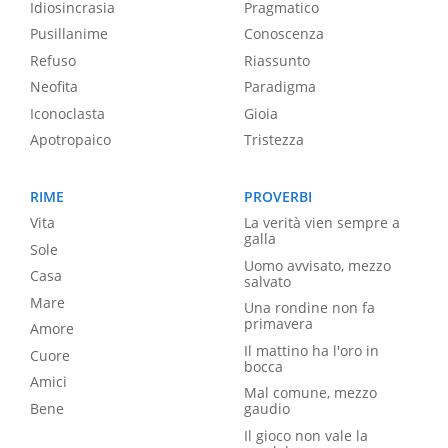
Idiosincrasia
Pragmatico
Pusillanime
Conoscenza
Refuso
Riassunto
Neofita
Paradigma
Iconoclasta
Gioia
Apotropaico
Tristezza
RIME
PROVERBI
Vita
La verità vien sempre a
galla
Sole
Uomo avvisato, mezzo
Casa
salvato
Mare
Una rondine non fa
primavera
Amore
Il mattino ha l'oro in
Cuore
bocca
Amici
Mal comune, mezzo
Bene
gaudio
Il gioco non vale la