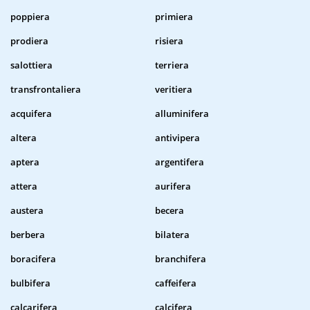
poppiera
primiera
prodiera
risiera
salottiera
terriera
transfrontaliera
veritiera
acquifera
alluminifera
altera
antivipera
aptera
argentifera
attera
aurifera
austera
becera
berbera
bilatera
boracifera
branchifera
bulbifera
caffeifera
calcarifera
calcifera