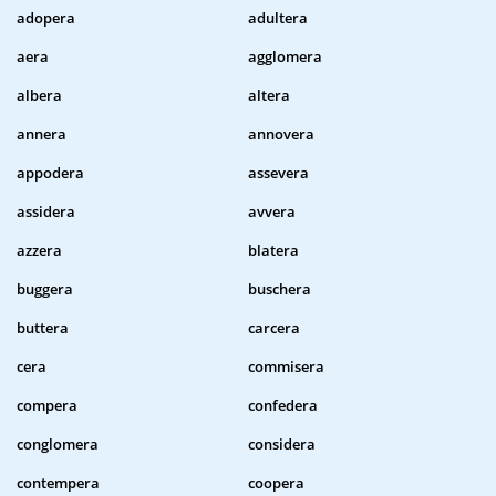
adopera
adultera
aera
agglomera
albera
altera
annera
annovera
appodera
assevera
assidera
avvera
azzera
blatera
buggera
buschera
buttera
carcera
cera
commisera
compera
confedera
conglomera
considera
contempera
coopera