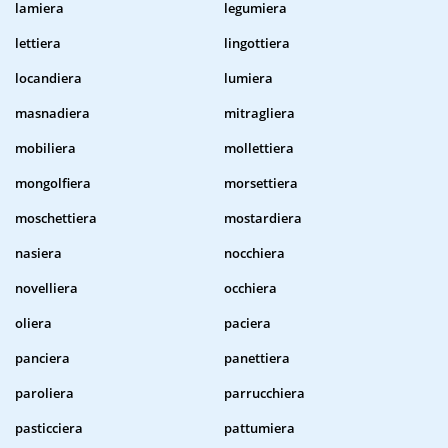
lamiera
legumiera
lettiera
lingottiera
locandiera
lumiera
masnadiera
mitragliera
mobiliera
mollettiera
mongolfiera
morsettiera
moschettiera
mostardiera
nasiera
nocchiera
novelliera
occhiera
oliera
paciera
panciera
panettiera
paroliera
parrucchiera
pasticciera
pattumiera