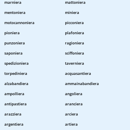
marniera
mattoniera
mentoniera
miniera
motocannoniera
picconiera
pioniera
plafoniera
punzoniera
ragioniera
saponiera
sciffoniera
spedizioniera
taverniera
torpediniera
acquasantiera
alzabandiera
ammainabandiera
ampolliera
angoliera
antipastiera
aranciera
arazziera
arciera
argentiera
artiera