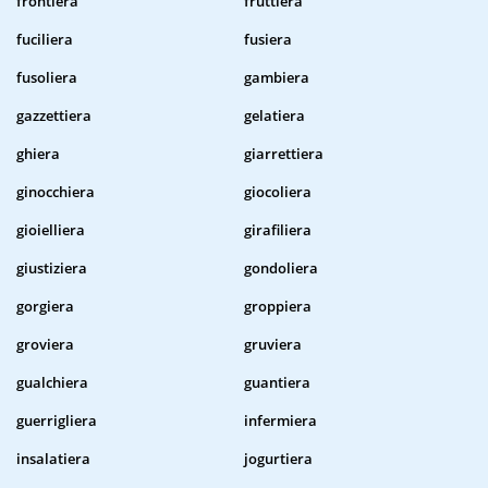
frontiera
fruttiera
fuciliera
fusiera
fusoliera
gambiera
gazzettiera
gelatiera
ghiera
giarrettiera
ginocchiera
giocoliera
gioielliera
girafiliera
giustiziera
gondoliera
gorgiera
groppiera
groviera
gruviera
gualchiera
guantiera
guerrigliera
infermiera
insalatiera
jogurtiera