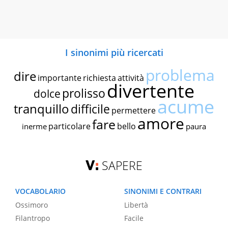
I sinonimi più ricercati
problema
dire
importante
richiesta
attività
divertente
prolisso
dolce
acume
tranquillo
difficile
permettere
amore
fare
particolare
bello
inerme
paura
SAPERE
VOCABOLARIO
SINONIMI E CONTRARI
Ossimoro
Libertà
Filantropo
Facile