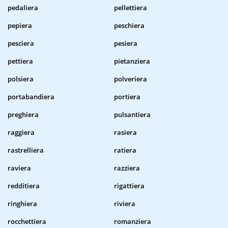
pedaliera
pellettiera
pepiera
peschiera
pesciera
pesiera
pettiera
pietanziera
polsiera
polveriera
portabandiera
portiera
preghiera
pulsantiera
raggiera
rasiera
rastrelliera
ratiera
raviera
razziera
redditiera
rigattiera
ringhiera
riviera
rocchettiera
romanziera