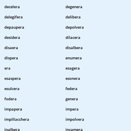
decelera
degenera
delegifera
delibera
depaupera
depolvera
desidera
dilacera
disaera
disalbera
dispera
enumera
era
esagera
esaspera
esonera
esulcera
federa
fodera
genera
impapera
impera
impillacchera
impolvera
inalbera
incamera