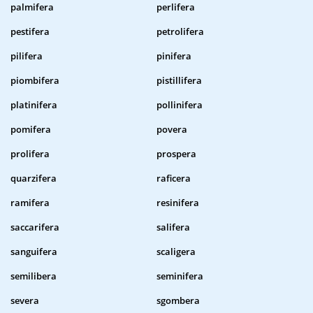
palmifera
perlifera
pestifera
petrolifera
pilifera
pinifera
piombifera
pistillifera
platinifera
pollinifera
pomifera
povera
prolifera
prospera
quarzifera
raficera
ramifera
resinifera
saccarifera
salifera
sanguifera
scaligera
semilibera
seminifera
severa
sgombera