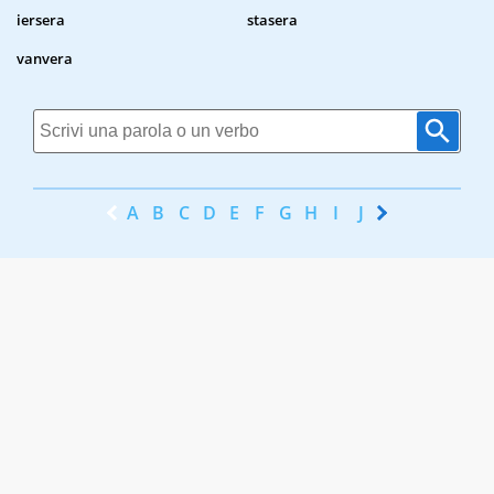
iersera
stasera
vanvera
A
B
C
D
E
F
G
H
I
J
K
L
M
N