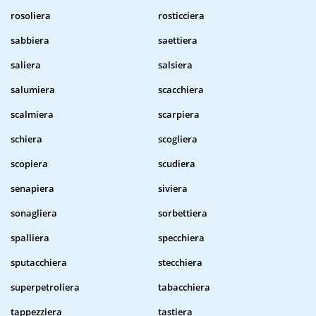
rosoliera
rosticciera
sabbiera
saettiera
saliera
salsiera
salumiera
scacchiera
scalmiera
scarpiera
schiera
scogliera
scopiera
scudiera
senapiera
siviera
sonagliera
sorbettiera
spalliera
specchiera
sputacchiera
stecchiera
superpetroliera
tabacchiera
tappezziera
tastiera