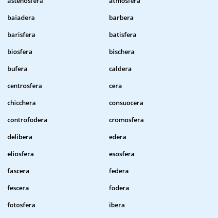
astenosfera
atmosfera
baiadera
barbera
barisfera
batisfera
biosfera
bischera
bufera
caldera
centrosfera
cera
chicchera
consuocera
controfodera
cromosfera
delibera
edera
eliosfera
esosfera
fascera
federa
fescera
fodera
fotosfera
ibera