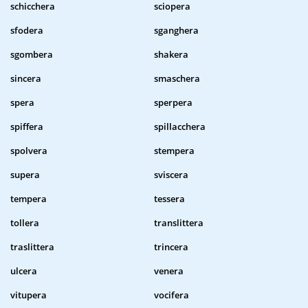
schicchera
sciopera
sfodera
sganghera
sgombera
shakera
sincera
smaschera
spera
sperpera
spiffera
spillacchera
spolvera
stempera
supera
sviscera
tempera
tessera
tollera
translittera
traslittera
trincera
ulcera
venera
vitupera
vocifera