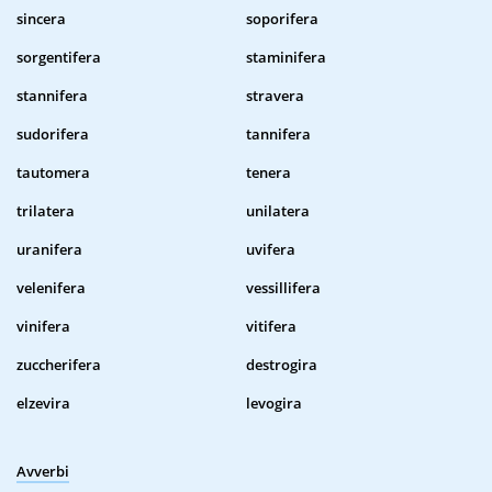
sincera
soporifera
sorgentifera
staminifera
stannifera
stravera
sudorifera
tannifera
tautomera
tenera
trilatera
unilatera
uranifera
uvifera
velenifera
vessillifera
vinifera
vitifera
zuccherifera
destrogira
elzevira
levogira
Avverbi