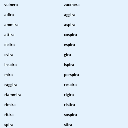
vulnera
zucchera
adira
aggira
ammira
aspira
attira
cospira
delira
espira
evira
gira
inspira
ispira
mira
perspira
raggira
respira
riammira
rigira
rimira
ristira
ritira
sospira
spira
stira