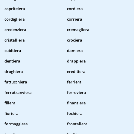
copriteiera
cordiera
cordigliera
corriera
credenziera
cremagliera
cristalliera
crociera
cubitiera
damiera
dentiera
drappiera
droghiera
ereditiera
fattucchiera
ferriera
ferrotranviera
ferroviera
filiera
finanziera
fioriera
fochiera
formaggiera
frontaliera