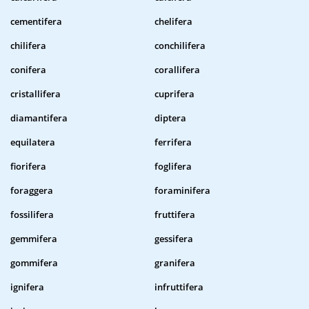
cementifera
chelifera
chilifera
conchilifera
conifera
corallifera
cristallifera
cuprifera
diamantifera
diptera
equilatera
ferrifera
fiorifera
foglifera
foraggera
foraminifera
fossilifera
fruttifera
gemmifera
gessifera
gommifera
granifera
ignifera
infruttifera