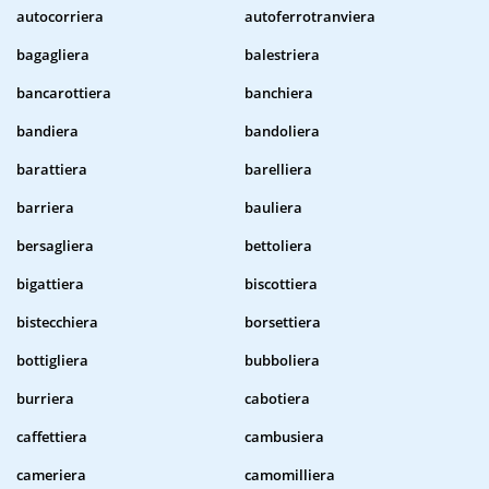
autocorriera
autoferrotranviera
bagagliera
balestriera
bancarottiera
banchiera
bandiera
bandoliera
barattiera
barelliera
barriera
bauliera
bersagliera
bettoliera
bigattiera
biscottiera
bistecchiera
borsettiera
bottigliera
bubboliera
burriera
cabotiera
caffettiera
cambusiera
cameriera
camomilliera