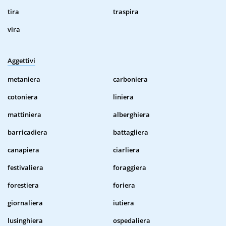
tira
traspira
vira
Aggettivi
metaniera
carboniera
cotoniera
liniera
mattiniera
alberghiera
barricadiera
battagliera
canapiera
ciarliera
festivaliera
foraggiera
forestiera
foriera
giornaliera
iutiera
lusinghiera
ospedaliera