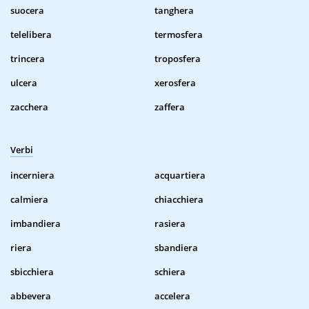
suocera
tanghera
telelibera
termosfera
trincera
troposfera
ulcera
xerosfera
zacchera
zaffera
Verbi
incerniera
acquartiera
calmiera
chiacchiera
imbandiera
rasiera
riera
sbandiera
sbicchiera
schiera
abbevera
accelera