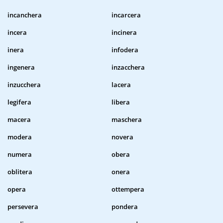
incanchera
incarcera
incera
incinera
inera
infodera
ingenera
inzacchera
inzucchera
lacera
legifera
libera
macera
maschera
modera
novera
numera
obera
oblitera
onera
opera
ottempera
persevera
pondera