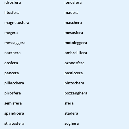
idrosfera
ionosfera
litosfera
madera
magnetosfera
maschera
megera
mesosfera
messaggera
motoleggera
nacchera
ombrellifera
oosfera
ozonosfera
pancera
pasticcera
pillacchera
pinzochera
pirosfera
pozzanghera
semisfera
sfera
spandicera
stadera
stratosfera
sughera