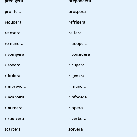
predigera
prepondera
prolifera
prospera
recupera
refrigera
reinsera
reitera
remunera
riadopera
ricompera
riconsidera
ricovera
ricupera
rifodera
rigenera
rimprovera
rimunera
rincarcera
rinfodera
rinumera
riopera
rispolvera
riverbera
scarcera
scevera