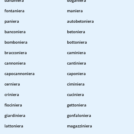
bananiera
doganiera
fontaniera
maniera
paniera
autobetoniera
banconiera
betoniera
bomboniera
bottoniera
bracconiera
caminiera
cannoniera
cantiniera
capocannoniera
caponiera
cerniera
ciminiera
criniera
cuciniera
fiociniera
gettoniera
giardiniera
gonfaloniera
lattoniera
magazziniera