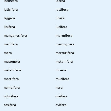
insincera
lacera
laticifera
lattifera
leggera
libera
linifera
lucifera
manganesifera
marmifera
mellifera
menzognera
mera
mercurifera
mesomera
metallifera
metanifera
misera
mortifera
mucifera
nembifera
nera
odorifera
oleifera
ossifera
ovifera