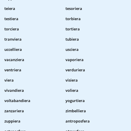
teiera
tesoriera
testiera
torbiera
torciera
tortiera
tranviera
tubiera
uccelliera
usciera
vacanziera
vaporiera
ventriera
verduriera
viera
visiera
vivandiera
voliera
voltabandiera
yogurtiera
zanzariera
zimbelliera
zuppiera
antroposfera