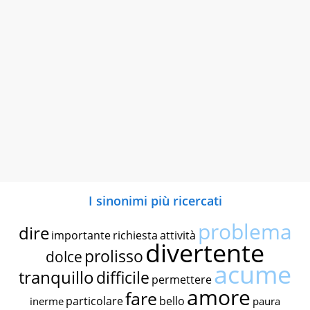
I sinonimi più ricercati
problema
dire
importante
richiesta
attività
divertente
prolisso
dolce
acume
tranquillo
difficile
permettere
amore
fare
particolare
bello
inerme
paura