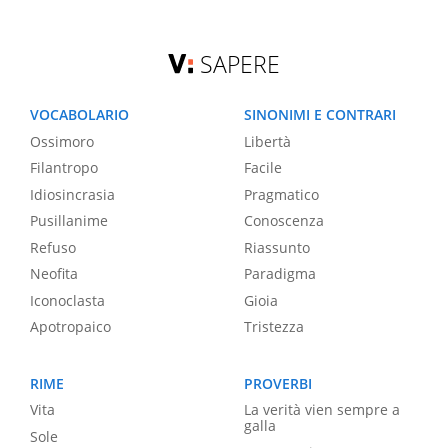
SAPERE
VOCABOLARIO
SINONIMI E CONTRARI
Ossimoro
Libertà
Filantropo
Facile
Idiosincrasia
Pragmatico
Pusillanime
Conoscenza
Refuso
Riassunto
Neofita
Paradigma
Iconoclasta
Gioia
Apotropaico
Tristezza
RIME
PROVERBI
Vita
La verità vien sempre a
galla
Sole