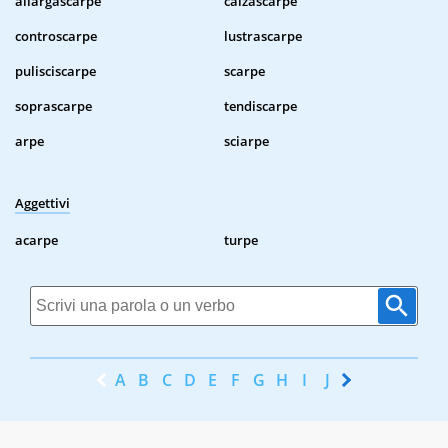
allargascarpe
calzascarpe
controscarpe
lustrascarpe
pulisciscarpe
scarpe
soprascarpe
tendiscarpe
arpe
sciarpe
Aggettivi
acarpe
turpe
A
B
C
D
E
F
G
H
I
J
K
L
M
N