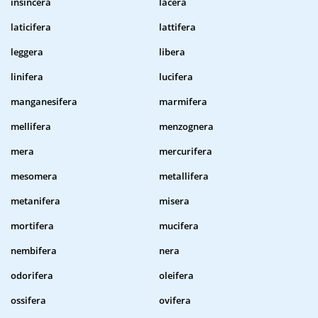
insincera
lacera
laticifera
lattifera
leggera
libera
linifera
lucifera
manganesifera
marmifera
mellifera
menzognera
mera
mercurifera
mesomera
metallifera
metanifera
misera
mortifera
mucifera
nembifera
nera
odorifera
oleifera
ossifera
ovifera