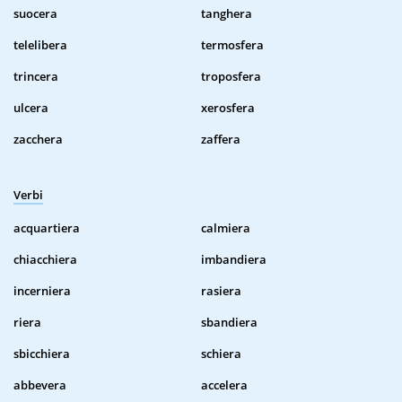
suocera
tanghera
telelibera
termosfera
trincera
troposfera
ulcera
xerosfera
zacchera
zaffera
Verbi
acquartiera
calmiera
chiacchiera
imbandiera
incerniera
rasiera
riera
sbandiera
sbicchiera
schiera
abbevera
accelera