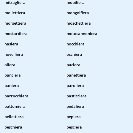
mitragliera
mobiliera
mollettiera
mongolfiera
morsettiera
moschettiera
mostardiera
motocannoniera
nasiera
nocchiera
novelliera
occhiera
oliera
paciera
panciera
panettiera
paniera
paroliera
parrucchiera
pasticciera
pattumiera
pedaliera
pellettiera
pepiera
peschiera
pesciera