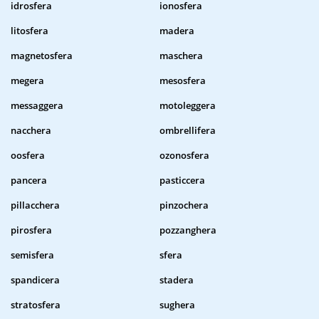
idrosfera
ionosfera
litosfera
madera
magnetosfera
maschera
megera
mesosfera
messaggera
motoleggera
nacchera
ombrellifera
oosfera
ozonosfera
pancera
pasticcera
pillacchera
pinzochera
pirosfera
pozzanghera
semisfera
sfera
spandicera
stadera
stratosfera
sughera