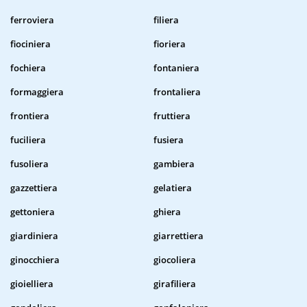
ferroviera
filiera
fiociniera
fioriera
fochiera
fontaniera
formaggiera
frontaliera
frontiera
fruttiera
fuciliera
fusiera
fusoliera
gambiera
gazzettiera
gelatiera
gettoniera
ghiera
giardiniera
giarrettiera
ginocchiera
giocoliera
gioielliera
girafiliera