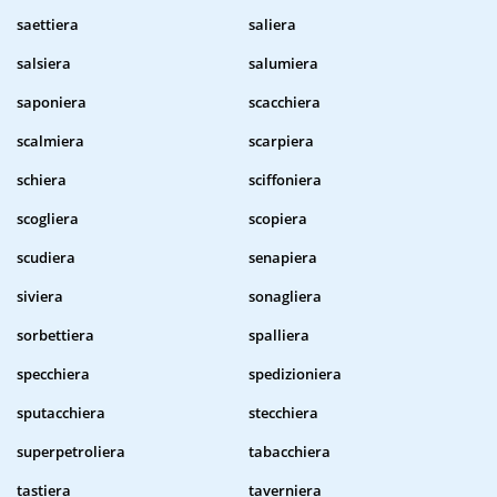
saettiera
saliera
salsiera
salumiera
saponiera
scacchiera
scalmiera
scarpiera
schiera
sciffoniera
scogliera
scopiera
scudiera
senapiera
siviera
sonagliera
sorbettiera
spalliera
specchiera
spedizioniera
sputacchiera
stecchiera
superpetroliera
tabacchiera
tastiera
taverniera