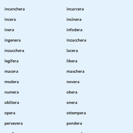
incanchera
incarcera
incera
incinera
inera
infodera
ingenera
inzacchera
inzucchera
lacera
legifera
libera
macera
maschera
modera
novera
numera
obera
oblitera
onera
opera
ottempera
persevera
pondera