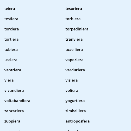
teiera
tesoriera
testiera
torbiera
torciera
torpediniera
tortiera
tranviera
tubiera
uccelliera
usciera
vaporiera
ventriera
verduriera
viera
visiera
vivandiera
voliera
voltabandiera
yogurtiera
zanzariera
zimbelliera
zuppiera
antroposfera