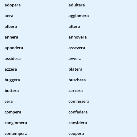
adopera
adultera
aera
agglomera
albera
altera
annera
annovera
appodera
assevera
assidera
avvera
azzera
blatera
buggera
buschera
buttera
carcera
cera
commisera
compera
confedera
conglomera
considera
contempera
coopera