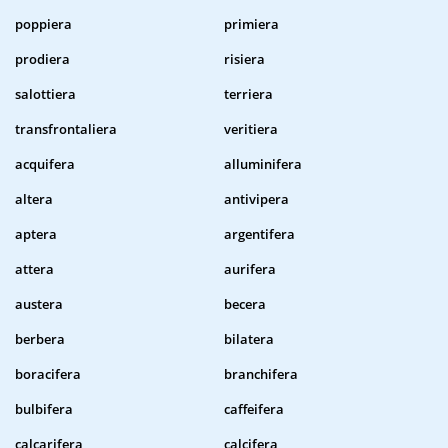
poppiera
primiera
prodiera
risiera
salottiera
terriera
transfrontaliera
veritiera
acquifera
alluminifera
altera
antivipera
aptera
argentifera
attera
aurifera
austera
becera
berbera
bilatera
boracifera
branchifera
bulbifera
caffeifera
calcarifera
calcifera