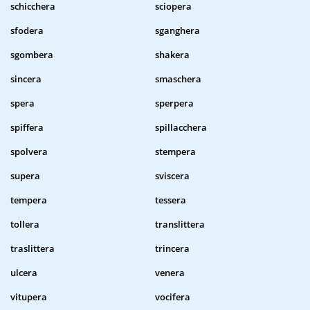
schicchera
sciopera
sfodera
sganghera
sgombera
shakera
sincera
smaschera
spera
sperpera
spiffera
spillacchera
spolvera
stempera
supera
sviscera
tempera
tessera
tollera
translittera
traslittera
trincera
ulcera
venera
vitupera
vocifera