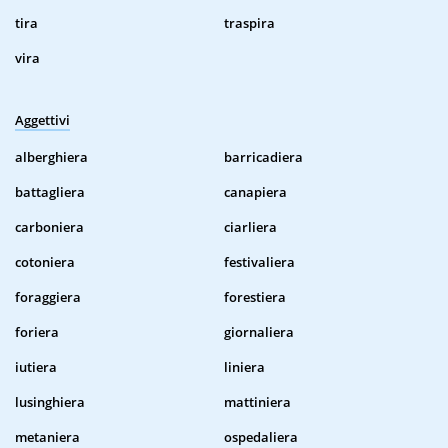
tira
traspira
vira
Aggettivi
alberghiera
barricadiera
battagliera
canapiera
carboniera
ciarliera
cotoniera
festivaliera
foraggiera
forestiera
foriera
giornaliera
iutiera
liniera
lusinghiera
mattiniera
metaniera
ospedaliera