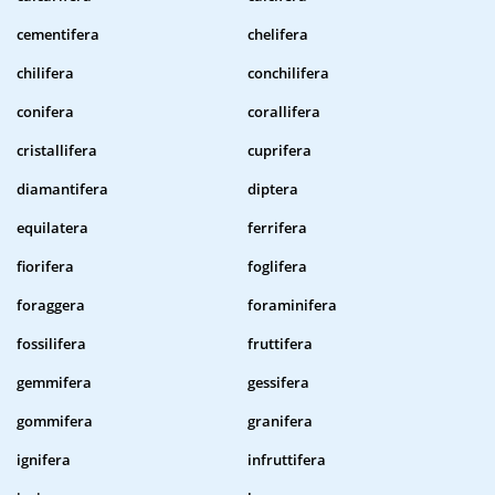
cementifera
chelifera
chilifera
conchilifera
conifera
corallifera
cristallifera
cuprifera
diamantifera
diptera
equilatera
ferrifera
fiorifera
foglifera
foraggera
foraminifera
fossilifera
fruttifera
gemmifera
gessifera
gommifera
granifera
ignifera
infruttifera