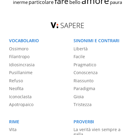
amore
fare
particolare
bello
inerme
paura
SAPERE
VOCABOLARIO
SINONIMI E CONTRARI
Ossimoro
Libertà
Filantropo
Facile
Idiosincrasia
Pragmatico
Pusillanime
Conoscenza
Refuso
Riassunto
Neofita
Paradigma
Iconoclasta
Gioia
Apotropaico
Tristezza
RIME
PROVERBI
Vita
La verità vien sempre a
galla