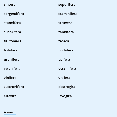
sincera
soporifera
sorgentifera
staminifera
stannifera
stravera
sudorifera
tannifera
tautomera
tenera
trilatera
unilatera
uranifera
uvifera
velenifera
vessillifera
vinifera
vitifera
zuccherifera
destrogira
elzevira
levogira
Avverbi