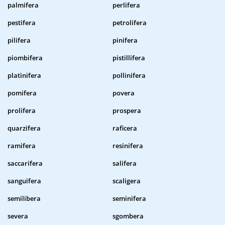
palmifera
perlifera
pestifera
petrolifera
pilifera
pinifera
piombifera
pistillifera
platinifera
pollinifera
pomifera
povera
prolifera
prospera
quarzifera
raficera
ramifera
resinifera
saccarifera
salifera
sanguifera
scaligera
semilibera
seminifera
severa
sgombera