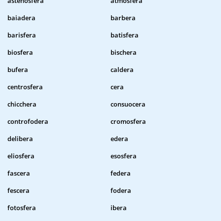
astenosfera
atmosfera
baiadera
barbera
barisfera
batisfera
biosfera
bischera
bufera
caldera
centrosfera
cera
chicchera
consuocera
controfodera
cromosfera
delibera
edera
eliosfera
esosfera
fascera
federa
fescera
fodera
fotosfera
ibera