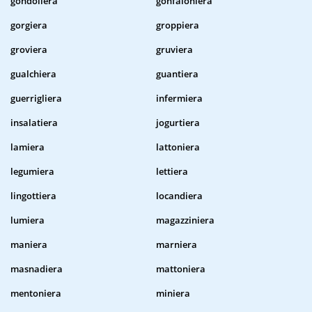
gondoliera
gonfaloniera
gorgiera
groppiera
groviera
gruviera
gualchiera
guantiera
guerrigliera
infermiera
insalatiera
jogurtiera
lamiera
lattoniera
legumiera
lettiera
lingottiera
locandiera
lumiera
magazziniera
maniera
marniera
masnadiera
mattoniera
mentoniera
miniera