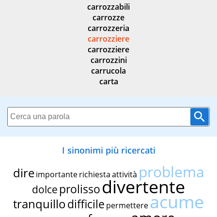
carrozzabili
carrozze
carrozzeria
carrozziere
carrozziere
carrozzini
carrucola
carta
I sinonimi più ricercati
problema
dire
importante
richiesta
attività
divertente
prolisso
dolce
acume
tranquillo
difficile
permettere