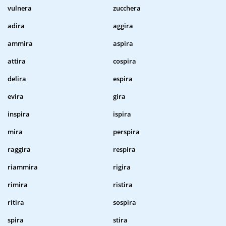
vulnera
zucchera
adira
aggira
ammira
aspira
attira
cospira
delira
espira
evira
gira
inspira
ispira
mira
perspira
raggira
respira
riammira
rigira
rimira
ristira
ritira
sospira
spira
stira