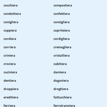
cocchiera
compostiera
condottiera
confettiera
conigliera
consigliera
coppiera
copriteiera
cordiera
cordigliera
corriera
cremagliera
criniera
cristalliera
crociera
cubitiera
cuciniera
damiera
dentiera
doganiera
drappiera
droghiera
ereditiera
fattucchiera
ferriera
ferrotranviera