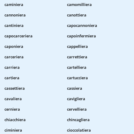
caminiera
camomilliera
cannoniera
canottiera
cantiniera
capocannoniera
capocarceriera
capoinfermiera
caponiera
cappelliera
carceriera
carrettiera
carriera
cartelliera
cartiera
cartucciera
cassettiera
cassiera
cavaliera
cavigliera
cerniera
cervelliera
chiacchiera
chincagliera
ciminiera
cioccolatiera