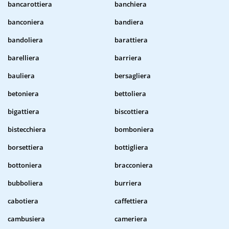
bancarottiera
banchiera
banconiera
bandiera
bandoliera
barattiera
barelliera
barriera
bauliera
bersagliera
betoniera
bettoliera
bigattiera
biscottiera
bistecchiera
bomboniera
borsettiera
bottigliera
bottoniera
bracconiera
bubboliera
burriera
cabotiera
caffettiera
cambusiera
cameriera