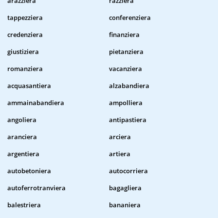
arazziera
razziera
tappezziera
conferenziera
credenziera
finanziera
giustiziera
pietanziera
romanziera
vacanziera
acquasantiera
alzabandiera
ammainabandiera
ampolliera
angoliera
antipastiera
aranciera
arciera
argentiera
artiera
autobetoniera
autocorriera
autoferrotranviera
bagagliera
balestriera
bananiera