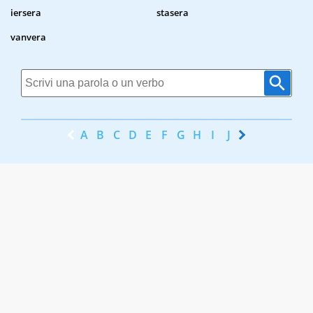
iersera
stasera
vanvera
A
B
C
D
E
F
G
H
I
J
K
L
M
N