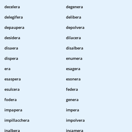
decelera
degenera
delegifera
delibera
depaupera
depolvera
desidera
dilacera
disaera
disalbera
dispera
enumera
era
esagera
esaspera
esonera
esulcera
federa
fodera
genera
impapera
impera
impillacchera
impolvera
inalbera
incamera