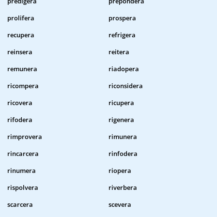
predigera
prepondera
prolifera
prospera
recupera
refrigera
reinsera
reitera
remunera
riadopera
ricompera
riconsidera
ricovera
ricupera
rifodera
rigenera
rimprovera
rimunera
rincarcera
rinfodera
rinumera
riopera
rispolvera
riverbera
scarcera
scevera