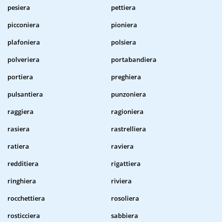
pesiera
pettiera
picconiera
pioniera
plafoniera
polsiera
polveriera
portabandiera
portiera
preghiera
pulsantiera
punzoniera
raggiera
ragioniera
rasiera
rastrelliera
ratiera
raviera
redditiera
rigattiera
ringhiera
riviera
rocchettiera
rosoliera
rosticciera
sabbiera