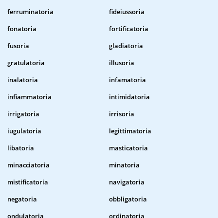
ferruminatoria
fideiussoria
fonatoria
fortificatoria
fusoria
gladiatoria
gratulatoria
illusoria
inalatoria
infamatoria
infiammatoria
intimidatoria
irrigatoria
irrisoria
iugulatoria
legittimatoria
libatoria
masticatoria
minacciatoria
minatoria
mistificatoria
navigatoria
negatoria
obbligatoria
ondulatoria
ordinatoria