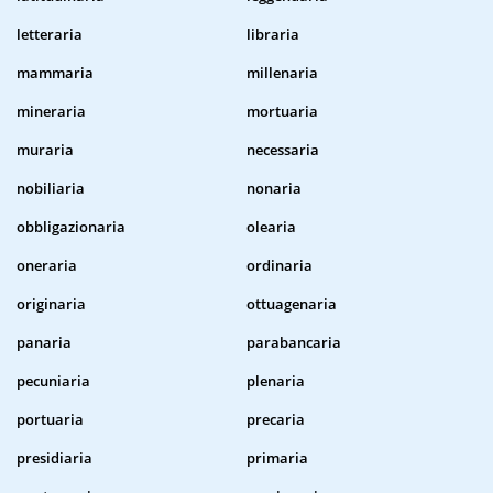
letteraria
libraria
mammaria
millenaria
mineraria
mortuaria
muraria
necessaria
nobiliaria
nonaria
obbligazionaria
olearia
oneraria
ordinaria
originaria
ottuagenaria
panaria
parabancaria
pecuniaria
plenaria
portuaria
precaria
presidiaria
primaria