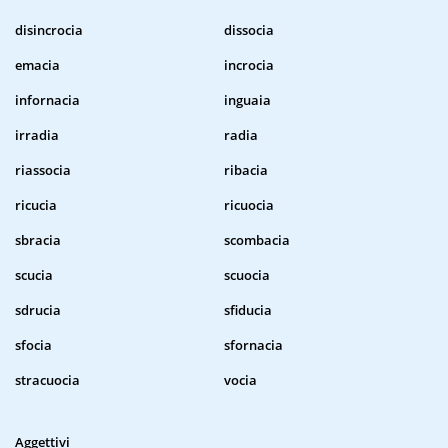
disincrocia
dissocia
emacia
incrocia
infornacia
inguaia
irradia
radia
riassocia
ribacia
ricucia
ricuocia
sbracia
scombacia
scucia
scuocia
sdrucia
sfiducia
sfocia
sfornacia
stracuocia
vocia
Aggettivi