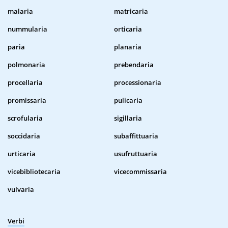
malaria
matricaria
nummularia
orticaria
paria
planaria
polmonaria
prebendaria
procellaria
processionaria
promissaria
pulicaria
scrofularia
sigillaria
soccidaria
subaffittuaria
urticaria
usufruttuaria
vicebibliotecaria
vicecommissaria
vulvaria
Verbi