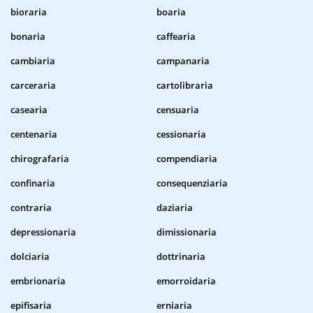
bioraria
boaria
bonaria
caffearia
cambiaria
campanaria
carceraria
cartolibraria
casearia
censuaria
centenaria
cessionaria
chirografaria
compendiaria
confinaria
consequenziaria
contraria
daziaria
depressionaria
dimissionaria
dolciaria
dottrinaria
embrionaria
emorroidaria
epifisaria
erniaria