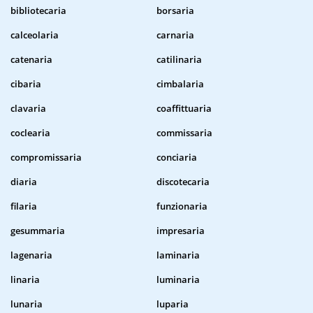
bibliotecaria
borsaria
calceolaria
carnaria
catenaria
catilinaria
cibaria
cimbalaria
clavaria
coaffittuaria
coclearia
commissaria
compromissaria
conciaria
diaria
discotecaria
filaria
funzionaria
gesummaria
impresaria
lagenaria
laminaria
linaria
luminaria
lunaria
luparia