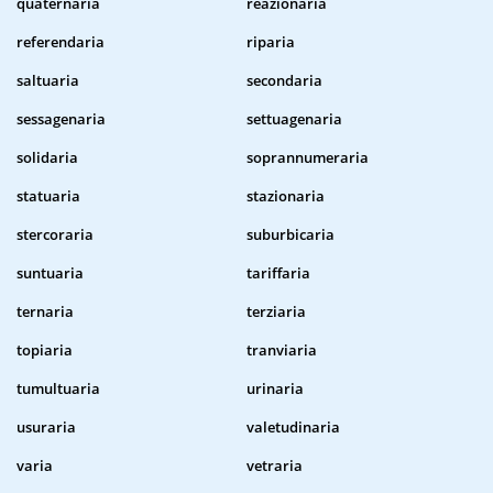
quaternaria
reazionaria
referendaria
riparia
saltuaria
secondaria
sessagenaria
settuagenaria
solidaria
soprannumeraria
statuaria
stazionaria
stercoraria
suburbicaria
suntuaria
tariffaria
ternaria
terziaria
topiaria
tranviaria
tumultuaria
urinaria
usuraria
valetudinaria
varia
vetraria