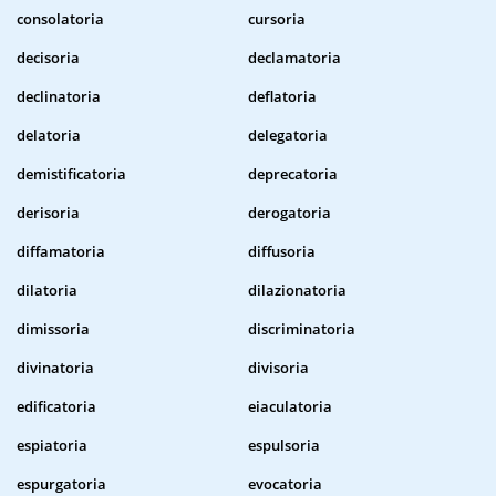
consolatoria
cursoria
decisoria
declamatoria
declinatoria
deflatoria
delatoria
delegatoria
demistificatoria
deprecatoria
derisoria
derogatoria
diffamatoria
diffusoria
dilatoria
dilazionatoria
dimissoria
discriminatoria
divinatoria
divisoria
edificatoria
eiaculatoria
espiatoria
espulsoria
espurgatoria
evocatoria