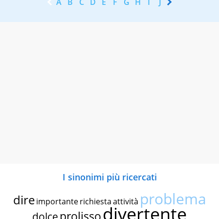
A
B
C
D
E
F
G
H
I
J
K
L
M
N
I sinonimi più ricercati
problema
dire
importante
richiesta
attività
divertente
prolisso
dolce