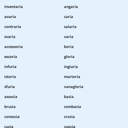
inventaria
angaria
avaria
caria
contraria
salaria
svaria
varia
accessoria
boria
escoria
gloria
infuria
ingiuria
istoria
martoria
sfuria
vanagloria
associa
bacia
brucia
combacia
consocia
crocia
cucia
cuocia