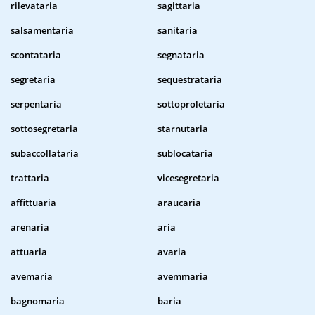
rilevataria
sagittaria
salsamentaria
sanitaria
scontataria
segnataria
segretaria
sequestrataria
serpentaria
sottoproletaria
sottosegretaria
starnutaria
subaccollataria
sublocataria
trattaria
vicesegretaria
affittuaria
araucaria
arenaria
aria
attuaria
avaria
avemaria
avemmaria
bagnomaria
baria