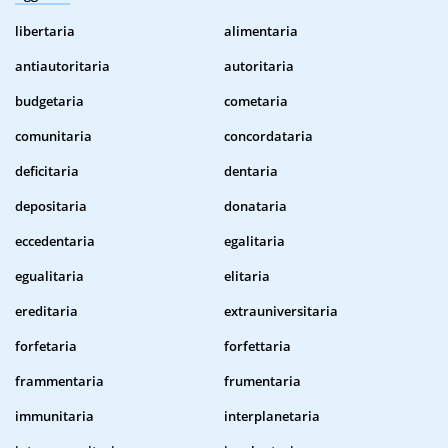
libertaria
alimentaria
antiautoritaria
autoritaria
budgetaria
cometaria
comunitaria
concordataria
deficitaria
dentaria
depositaria
donataria
eccedentaria
egalitaria
egualitaria
elitaria
ereditaria
extrauniversitaria
forfetaria
forfettaria
frammentaria
frumentaria
immunitaria
interplanetaria