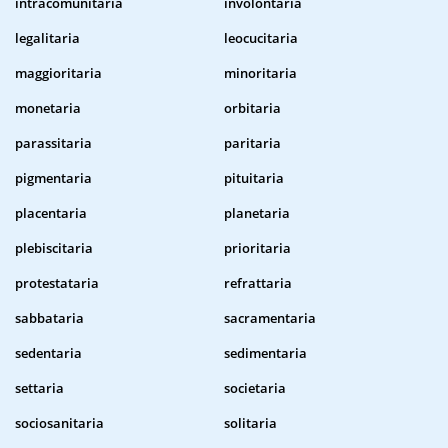
intracomunitaria
involontaria
legalitaria
leocucitaria
maggioritaria
minoritaria
monetaria
orbitaria
parassitaria
paritaria
pigmentaria
pituitaria
placentaria
planetaria
plebiscitaria
prioritaria
protestataria
refrattaria
sabbataria
sacramentaria
sedentaria
sedimentaria
settaria
societaria
sociosanitaria
solitaria