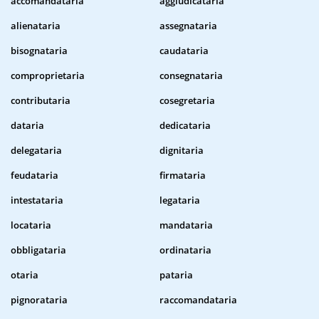
accomandataria
aggiudicataria
alienataria
assegnataria
bisognataria
caudataria
comproprietaria
consegnataria
contributaria
cosegretaria
dataria
dedicataria
delegataria
dignitaria
feudataria
firmataria
intestataria
legataria
locataria
mandataria
obbligataria
ordinataria
otaria
pataria
pignorataria
raccomandataria