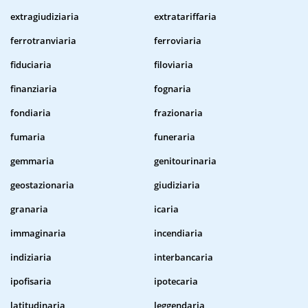
extragiudiziaria
extratariffaria
ferrotranviaria
ferroviaria
fiduciaria
filoviaria
finanziaria
fognaria
fondiaria
frazionaria
fumaria
funeraria
gemmaria
genitourinaria
geostazionaria
giudiziaria
granaria
icaria
immaginaria
incendiaria
indiziaria
interbancaria
ipofisaria
ipotecaria
latitudinaria
leggendaria