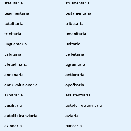
statutaria
strumentaria
tegumentaria
testamentaria
totalitaria
tributaria
trinitaria
umanitaria
unguentaria
unitaria
valutaria
velleitaria
abitudinaria
agrumaria
annonaria
antioraria
antirivoluzionaria
apofisaria
arbitraria
assistenziaria
ausiliaria
autoferrotranviaria
autofilotranviaria
aviaria
azionaria
bancaria