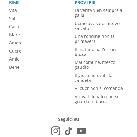
RIME
PROVERBI
Vita
La verità vien sempre a
galla
Sole
Uomo avvisato, mezzo
Casa
salvato
Mare
Una rondine non fa
primavera
Amore
Il mattino ha l'oro in
Cuore
bocca
Amici
Mal comune, mezzo
Bene
gaudio
Il gioco non vale la
candela
Al cuor non si comanda
A caval donato non si
guarda in bocca
Seguici su