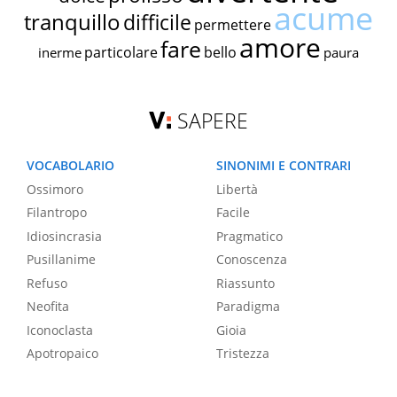
acume
tranquillo
difficile
permettere
amore
fare
particolare
bello
inerme
paura
SAPERE
VOCABOLARIO
SINONIMI E CONTRARI
Ossimoro
Libertà
Filantropo
Facile
Idiosincrasia
Pragmatico
Pusillanime
Conoscenza
Refuso
Riassunto
Neofita
Paradigma
Iconoclasta
Gioia
Apotropaico
Tristezza