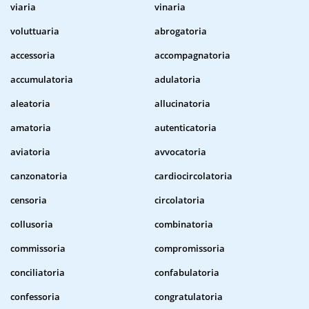
viaria
vinaria
voluttuaria
abrogatoria
accessoria
accompagnatoria
accumulatoria
adulatoria
aleatoria
allucinatoria
amatoria
autenticatoria
aviatoria
avvocatoria
canzonatoria
cardiocircolatoria
censoria
circolatoria
collusoria
combinatoria
commissoria
compromissoria
conciliatoria
confabulatoria
confessoria
congratulatoria