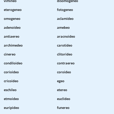
vimineo
disomogeneo
eterogeneo
fotogeneo
omogeneo
aclamideo
adenoideo
amebeo
antiaereo
aracnoideo
archimedeo
carotideo
cinereo
clitorideo
condiloideo
contraereo
corioideo
coroideo
cricoideo
egeo
eschileo
etereo
etmoideo
euclideo
euripideo
funereo