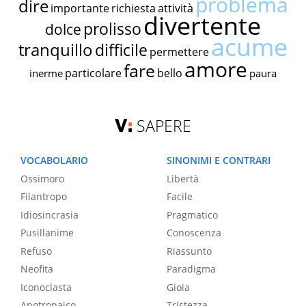
problema
dire
importante
richiesta
attività
divertente
prolisso
dolce
acume
tranquillo
difficile
permettere
amore
fare
particolare
bello
inerme
paura
SAPERE
VOCABOLARIO
SINONIMI E CONTRARI
Ossimoro
Libertà
Filantropo
Facile
Idiosincrasia
Pragmatico
Pusillanime
Conoscenza
Refuso
Riassunto
Neofita
Paradigma
Iconoclasta
Gioia
Apotropaico
Tristezza