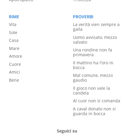
RIME
PROVERBI
Vita
La verità vien sempre a
galla
Sole
Uomo avvisato, mezzo
Casa
salvato
Mare
Una rondine non fa
primavera
Amore
Il mattino ha l'oro in
Cuore
bocca
Amici
Mal comune, mezzo
Bene
gaudio
Il gioco non vale la
candela
Al cuor non si comanda
A caval donato non si
guarda in bocca
Seguici su