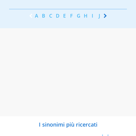
A
B
C
D
E
F
G
H
I
J
K
L
M
N
I sinonimi più ricercati