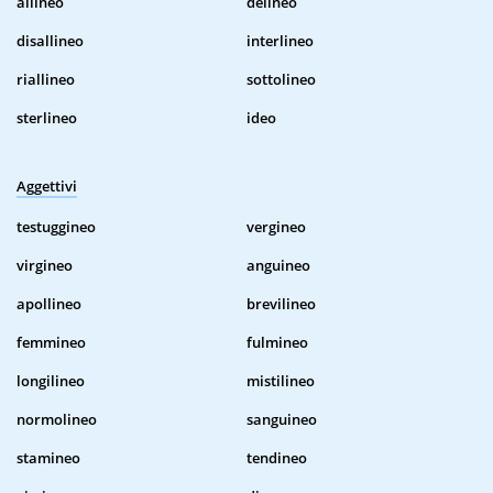
allineo
delineo
disallineo
interlineo
riallineo
sottolineo
sterlineo
ideo
Aggettivi
testuggineo
vergineo
virgineo
anguineo
apollineo
brevilineo
femmineo
fulmineo
longilineo
mistilineo
normolineo
sanguineo
stamineo
tendineo