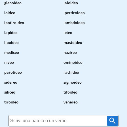
glenoideo
ialoideo
ioideo
ipertiroideo
ipotiroideo
lambdoideo
lapideo
leteo
lipoideo
mastoideo
mediceo
nazireo
niveo
ominoideo
parotideo
rachideo
sidereo
sigmoideo
siliceo
tifoideo
tiroideo
venereo