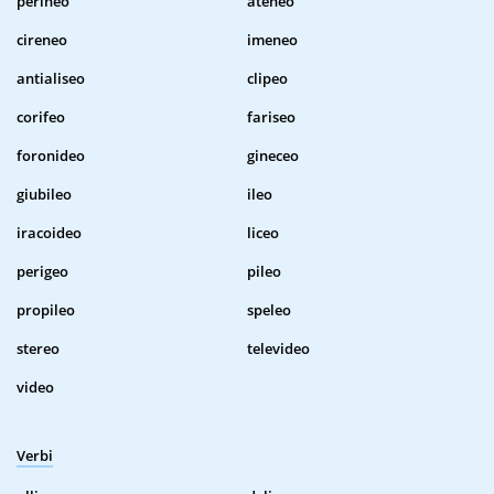
perineo
ateneo
cireneo
imeneo
antialiseo
clipeo
corifeo
fariseo
foronideo
gineceo
giubileo
ileo
iracoideo
liceo
perigeo
pileo
propileo
speleo
stereo
televideo
video
Verbi