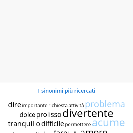
I sinonimi più ricercati
problema
dire
importante
richiesta
attività
divertente
prolisso
dolce
acume
tranquillo
difficile
permettere
amore
fare