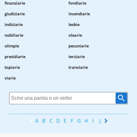
finanziarie
fondiarie
giudiziarie
incendiarie
indiziarie
lesbie
nobiliarie
olearie
olimpie
pecuniarie
presidiarie
terziarie
topiarie
tranviarie
viarie
A
B
C
D
E
F
G
H
I
J
K
L
M
N