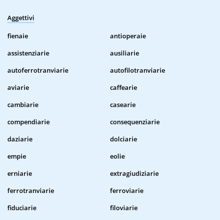
Aggettivi
fienaie
antioperaie
assistenziarie
ausiliarie
autoferrotranviarie
autofilotranviarie
aviarie
caffearie
cambiarie
casearie
compendiarie
consequenziarie
daziarie
dolciarie
empie
eolie
erniarie
extragiudiziarie
ferrotranviarie
ferroviarie
fiduciarie
filoviarie