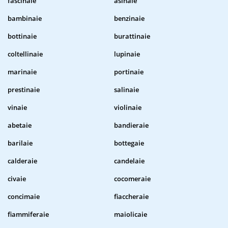
fascinaie
asinaie
bambinaie
benzinaie
bottinaie
burattinaie
coltellinaie
lupinaie
marinaie
portinaie
prestinaie
salinaie
vinaie
violinaie
abetaie
bandieraie
barilaie
bottegaie
calderaie
candelaie
civaie
cocomeraie
concimaie
fiaccheraie
fiammiferaie
maiolicaie