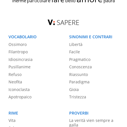
particolare
bello
inerme
paura
SAPERE
VOCABOLARIO
SINONIMI E CONTRARI
Ossimoro
Libertà
Filantropo
Facile
Idiosincrasia
Pragmatico
Pusillanime
Conoscenza
Refuso
Riassunto
Neofita
Paradigma
Iconoclasta
Gioia
Apotropaico
Tristezza
RIME
PROVERBI
Vita
La verità vien sempre a
galla