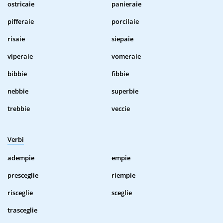
ostricaie
panieraie
pifferaie
porcilaie
risaie
siepaie
viperaie
vomeraie
bibbie
fibbie
nebbie
superbie
trebbie
veccie
Verbi
adempie
empie
presceglie
riempie
risceglie
sceglie
trasceglie