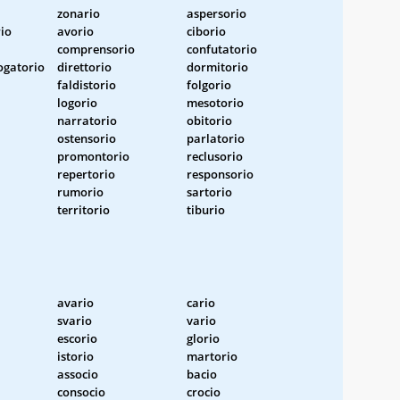
zonario
aspersorio
io
avorio
ciborio
comprensorio
confutatorio
ogatorio
direttorio
dormitorio
faldistorio
folgorio
logorio
mesotorio
narratorio
obitorio
ostensorio
parlatorio
promontorio
reclusorio
repertorio
responsorio
rumorio
sartorio
territorio
tiburio
avario
cario
svario
vario
escorio
glorio
istorio
martorio
associo
bacio
consocio
crocio