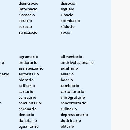
disincrocio
dissocio
infornacio
inguaio
riassocio
ribacio
sbracio
scombacio
sdrucio
sfiducio
stracuocio
vocio
agrumario
alimentario
rio
antiorario
antirivoluzionario
assistenziario
ausiliario
viario
autoritario
aviario
biorario
boario
caffeario
cambiario
cartario
cartolibrario
censuario
chirografario
o
comunitario
concordatario
coronario
culinario
dentario
depressionario
donatario
dottrinario
egualitario
elitario