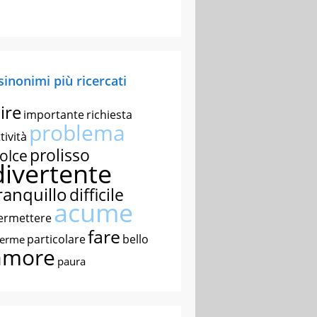
 sinonimi più ricercati
ire
importante
richiesta
problema
tività
prolisso
olce
divertente
ranquillo
difficile
acume
ermettere
fare
particolare
bello
nerme
amore
paura