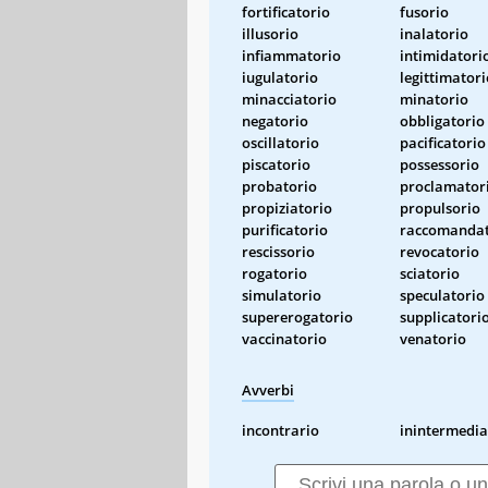
fortificatorio
fusorio
illusorio
inalatorio
infiammatorio
intimidatori
iugulatorio
legittimatori
minacciatorio
minatorio
negatorio
obbligatorio
oscillatorio
pacificatorio
piscatorio
possessorio
probatorio
proclamator
propiziatorio
propulsorio
purificatorio
raccomandat
rescissorio
revocatorio
rogatorio
sciatorio
simulatorio
speculatorio
supererogatorio
supplicatori
vaccinatorio
venatorio
Avverbi
incontrario
inintermedia