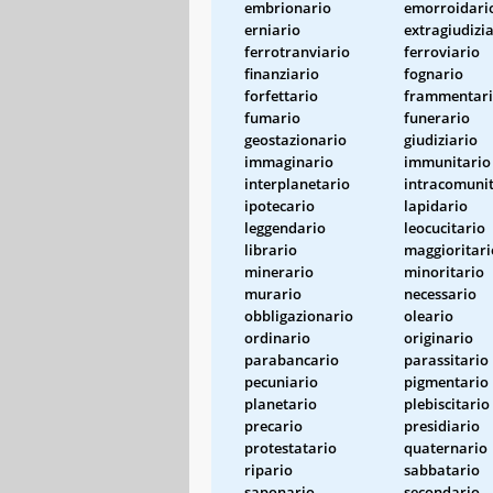
embrionario
emorroidari
erniario
extragiudizi
ferrotranviario
ferroviario
finanziario
fognario
forfettario
frammentar
fumario
funerario
geostazionario
giudiziario
immaginario
immunitario
interplanetario
intracomunit
ipotecario
lapidario
leggendario
leocucitario
librario
maggioritari
minerario
minoritario
murario
necessario
obbligazionario
oleario
ordinario
originario
parabancario
parassitario
pecuniario
pigmentario
planetario
plebiscitario
precario
presidiario
protestatario
quaternario
ripario
sabbatario
saponario
secondario