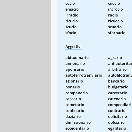
cucio
cuocio
emacio
incrocio
irradio
radio
ricucio
ricuocio
scucio
scuocio
sfocio
sfornacio
Aggettivi
abitudinario
agrario
annonario
antiautorita
apofisario
arbitrario
autoferrotranviario
autofilotran
azionario
bancario
bonario
budgetario
campanario
carcerario
caseario
catenario
cometario
compendiari
confinario
contrario
daziario
deficitario
dimissionario
dolciario
eccedentario
egalitario