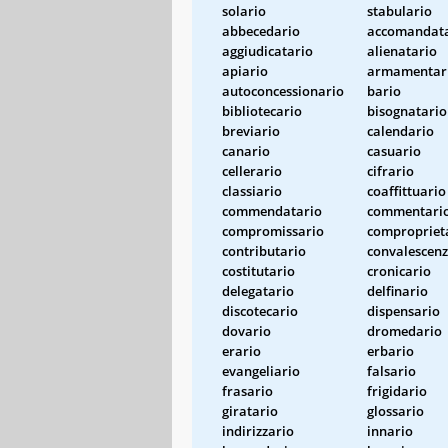
solario
stabulario
abbecedario
accomandata
aggiudicatario
alienatario
apiario
armamentar
autoconcessionario
bario
bibliotecario
bisognatario
breviario
calendario
canario
casuario
cellerario
cifrario
classiario
coaffittuario
commendatario
commentari
compromissario
compropriet
contributario
convalescenz
costitutario
cronicario
delegatario
delfinario
discotecario
dispensario
dovario
dromedario
erario
erbario
evangeliario
falsario
frasario
frigidario
giratario
glossario
indirizzario
innario