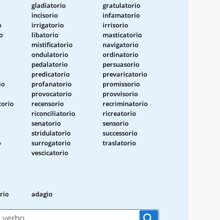
gladiatorio
gratulatorio
incisorio
infamatorio
o
irrigatorio
irrisorio
o
libatorio
masticatorio
mistificatorio
navigatorio
ondulatorio
ordinatorio
pedalatorio
persuasorio
predicatorio
prevaricatorio
io
profanatorio
promissorio
provocatorio
provvisorio
orio
recensorio
recriminatorio
riconciliatorio
ricreatorio
senatorio
sensorio
stridulatorio
successorio
o
surrogatorio
traslatorio
vescicatorio
rio
adagio