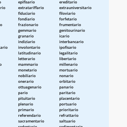
o
epifisario
ereditario
ario
extratariffario
extrauniversitario
fiduciario
filoviario
fondiario
forfetario
io
frazionario
frumentario
gemmario
genitourinario
granario
icario
indiziario
interbancario
ario
involontario
ipofisario
latitudinario
legalitario
letterario
libertario
o
mammario
millenario
monetario
mortuario
nobiliario
nonario
onerario
orbitario
ottuagenario
panario
pario
paritario
pituitario
placentario
plenario
portuario
primario
prioritario
referendario
refrattario
sacramentario
saltuario
sedentario
sedimentario