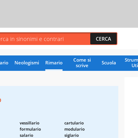
Come si
Strum
ario
Neologismi
Rimario
Scuola
scrive
Uti
o
vessillario
cartulario
formulario
modulario
salario
siglario