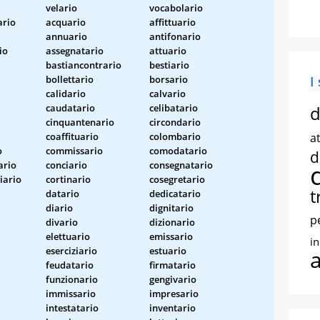
velario
vocabolario
rio
acquario
affittuario
annuario
antifonario
io
assegnatario
attuario
bastiancontrario
bestiario
bollettario
borsario
I
calidario
calvario
caudatario
celibatario
d
cinquantenario
circondario
coaffituario
colombario
at
o
commissario
comodatario
d
ario
conciario
consegnatario
iario
cortinario
cosegretario
t
datario
dedicatario
diario
dignitario
p
divario
dizionario
elettuario
emissario
i
eserciziario
estuario
feudatario
firmatario
funzionario
gengivario
immissario
impresario
intestatario
inventario