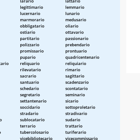
larario
lattario
legittimario
lemmario
lucernario
lunario
marmorario
medusario
obbligatario
oliario
ostiario
ottavario
partitario
passionario
polizzario
prebendario
promissario
prontuario
pupario
quadricentenario
ario
reliquario
reliquiario
rilevatario
rimario
sacrario
sagittario
santuario
scadenzario
schedario
scontatario
segretario
seminario
settantenario
sicario
soccidario
sottoproletario
stradario
stradivario
o
sublocatario
sudario
terrario
trattario
o
tubercolosario
turiferario
vicebibliotecario
vicecommissario