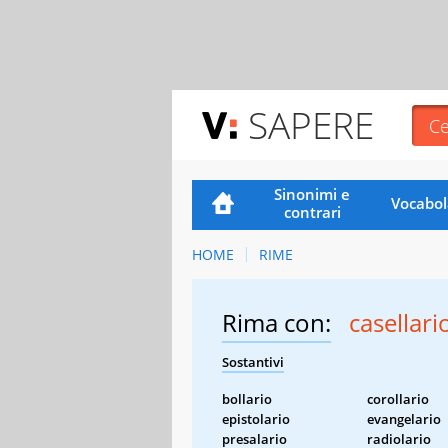
SAPERE
Sinonimi e
Vocabol
contrari
HOME
RIME
Rima con:
casellari
Sostantivi
bollario
corollario
epistolario
evangelario
presalario
radiolario