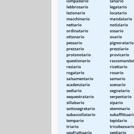
lampadario
lanario
lebbrosario
legatario
lezionario
locatario
macchinario
mandatario
nettario
notiziario
ordinatario
ossario
ottonario
ovario
pessario
pignoratario
prezzario
prezziario
protonotario
provicario
questionario
raccomandat
reziario
ricettario
rogatario
rosario
salsamentario
samario
scadenziario
scenario
sediario
segnatario
sequestratario
serpentario
sillabario
sipario
sottosegretario
stemmario
subaccollatario
subaffittuari
tempario
tepidario
triario
tricobezoari
usufruttuario
vestiario