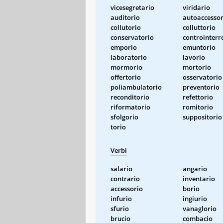
vicesegretario
viridario
auditorio
autoaccessor
collutorio
colluttorio
conservatorio
controinterr
emporio
emuntorio
laboratorio
lavorio
mormorio
mortorio
offertorio
osservatorio
poliambulatorio
preventorio
reconditorio
refettorio
riformatorio
romitorio
sfolgorio
suppositorio
torio
Verbi
salario
angario
contrario
inventario
accessorio
borio
infurio
ingiurio
sfurio
vanaglorio
brucio
combacio