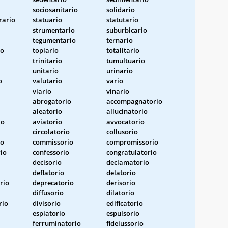
sociosanitario
solidario
rario
statuario
statutario
strumentario
suburbicario
tegumentario
ternario
io
topiario
totalitario
trinitario
tumultuario
unitario
urinario
o
valutario
vario
viario
vinario
abrogatorio
accompagnatorio
aleatorio
allucinatorio
io
aviatorio
avvocatorio
circolatorio
collusorio
io
commissorio
compromissorio
io
confessorio
congratulatorio
decisorio
declamatorio
deflatorio
delatorio
rio
deprecatorio
derisorio
diffusorio
dilatorio
rio
divisorio
edificatorio
espiatorio
espulsorio
ferruminatorio
fideiussorio