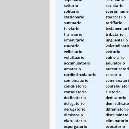
settario
societario
solitario
soprannume
stazionario
stercorario
suntuario
tariffario
terziario
testamentar
tranviario
tributario
umanitario
unguentario
usurario
valetudinari
velleitario
vetrario
voluttuario
vulnerario
accumulatorio
adulatorio
amatorio
autenticator
cardiocircolatorio
censorio
combinatorio
comminator
conciliatorio
confabulator
consolatorio
cursorio
declinatorio
dedicatorio
delegatorio
demistificato
derogatorio
diffamatorio
dimissorio
discriminato
eiaculatorio
eliminatorio
espurgatorio
evocatorio