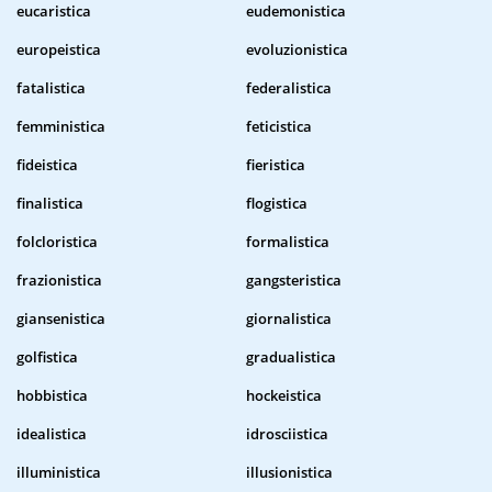
eucaristica
eudemonistica
europeistica
evoluzionistica
fatalistica
federalistica
femministica
feticistica
fideistica
fieristica
finalistica
flogistica
folcloristica
formalistica
frazionistica
gangsteristica
giansenistica
giornalistica
golfistica
gradualistica
hobbistica
hockeistica
idealistica
idrosciistica
illuministica
illusionistica