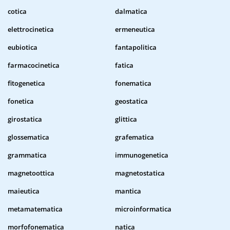
cotica
dalmatica
elettrocinetica
ermeneutica
eubiotica
fantapolitica
farmacocinetica
fatica
fitogenetica
fonematica
fonetica
geostatica
girostatica
glittica
glossematica
grafematica
grammatica
immunogenetica
magnetoottica
magnetostatica
maieutica
mantica
metamatematica
microinformatica
morfofonematica
natica