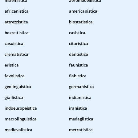
insiemistica
aeromodellistica
africanistica
americanistica
attrezzistica
biostatistica
bozzettistica
casistica
casuistica
citaristica
crematistica
dantistica
eristica
faunistica
favolistica
fiabistica
geolinguistica
germanistica
giallistica
indianistica
indoeuropeistica
iranistica
macrolinguistica
medaglistica
medievalistica
mercatistica