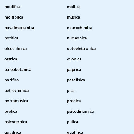
modifica
mollica
moltiplica
musica
navalmeccanica
neurochimica
notifica
nucleonica
oleochimica
optoelettronica
ostrica
ovonica
paleobotanica
paprica
parifica
patafisica
petrochimica
pica
portamusica
predica
prefica
psicodinamica
psicotecnica
pulica
quadrica
qualifica