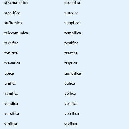
stramaledica
strascica
stratifica
stuzzica
suffumica
supplica
telecomunica
tempifica
terrifica
testifica
tonifica
traffica
travalica
triplica
ubica
umidifica
unifica
valica
vanifica
vellica
vendica
verifica
versifica
vetrifica
vinifica
vivifica