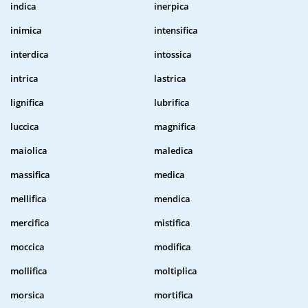
indica
inerpica
inimica
intensifica
interdica
intossica
intrica
lastrica
lignifica
lubrifica
luccica
magnifica
maiolica
maledica
massifica
medica
mellifica
mendica
mercifica
mistifica
moccica
modifica
mollifica
moltiplica
morsica
mortifica