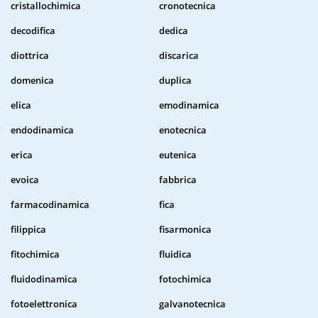
cristallochimica
cronotecnica
decodifica
dedica
diottrica
discarica
domenica
duplica
elica
emodinamica
endodinamica
enotecnica
erica
eutenica
evoica
fabbrica
farmacodinamica
fica
filippica
fisarmonica
fitochimica
fluidica
fluidodinamica
fotochimica
fotoelettronica
galvanotecnica