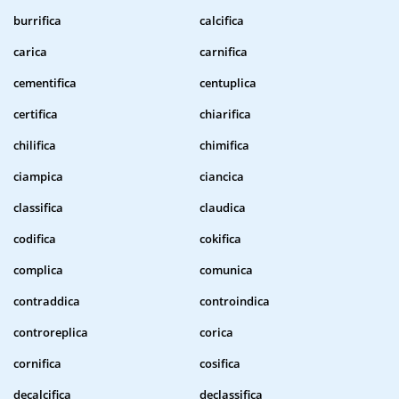
burrifica
calcifica
carica
carnifica
cementifica
centuplica
certifica
chiarifica
chilifica
chimifica
ciampica
ciancica
classifica
claudica
codifica
cokifica
complica
comunica
contraddica
controindica
controreplica
corica
cornifica
cosifica
decalcifica
declassifica