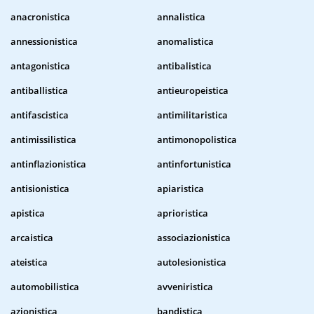
anacronistica
annalistica
annessionistica
anomalistica
antagonistica
antibalistica
antiballistica
antieuropeistica
antifascistica
antimilitaristica
antimissilistica
antimonopolistica
antinflazionistica
antinfortunistica
antisionistica
apiaristica
apistica
aprioristica
arcaistica
associazionistica
ateistica
autolesionistica
automobilistica
avveniristica
azionistica
bandistica