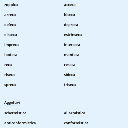
zoppica
acceca
arreca
biseca
defeca
depreca
disseca
estrinseca
impreca
interseca
ipoteca
manteca
reca
reseca
riseca
sbieca
spreca
triseca
Aggettivi
schermistica
allarmistica
anticonformistica
conformistica