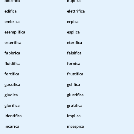
dolcifica
duplica
edifica
elettrifica
embrica
erpica
esemplifica
esplica
esterifica
eterifica
fabbrica
falsifica
fluidifica
fornica
fortifica
fruttifica
gassifica
gelifica
giudica
giustifica
glorifica
gratifica
identifica
implica
incarica
incespica