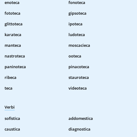
enoteca
fonoteca
fototeca
gipsoteca
glittoteca
ipoteca
karateca
ludoteca
manteca
moscacieca
nastroteca
ooteca
paninoteca
pinacoteca
ribeca
stauroteca
teca
videoteca
Verbi
sofistica
addomestica
caustica
diagnostica