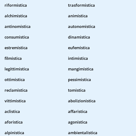
riformistica
trasformistica
alchimistica
animistica
antinomistica
autonomistica
consumistica
dinamistica
estremistica
eufemistica
filmistica
intimistica
legittimistica
mangimistica
ottimistica
pessimistica
reclamistica
tomistica
vittimistica
abolizionistica
aclistica
affaristica
aforistica
agonistica
alpinistica
ambientalistica