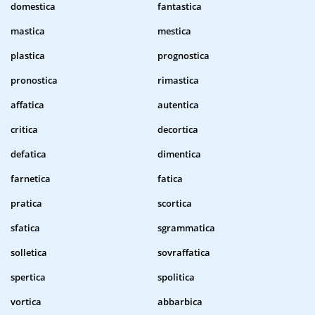
domestica
fantastica
mastica
mestica
plastica
prognostica
pronostica
rimastica
affatica
autentica
critica
decortica
defatica
dimentica
farnetica
fatica
pratica
scortica
sfatica
sgrammatica
solletica
sovraffatica
spertica
spolitica
vortica
abbarbica