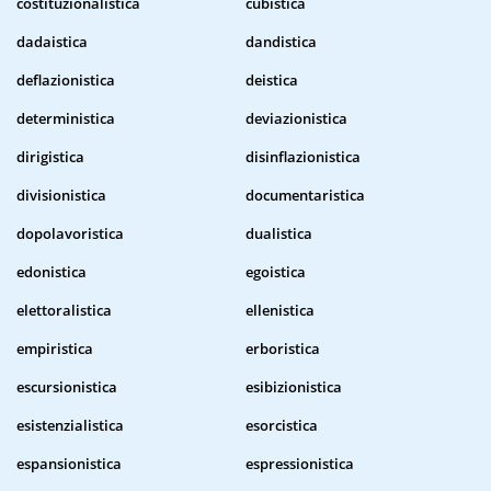
costituzionalistica
cubistica
dadaistica
dandistica
deflazionistica
deistica
deterministica
deviazionistica
dirigistica
disinflazionistica
divisionistica
documentaristica
dopolavoristica
dualistica
edonistica
egoistica
elettoralistica
ellenistica
empiristica
erboristica
escursionistica
esibizionistica
esistenzialistica
esorcistica
espansionistica
espressionistica