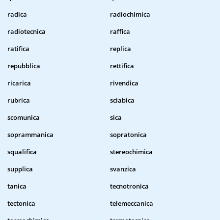
radica
radiochimica
radiotecnica
raffica
ratifica
replica
repubblica
rettifica
ricarica
rivendica
rubrica
sciabica
scomunica
sica
soprammanica
sopratonica
squalifica
stereochimica
supplica
svanzica
tanica
tecnotronica
tectonica
telemeccanica