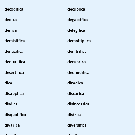
decodifica
decuplica
dedica
degassifica
deifica
delegifica
demistifica
demoltiplica
denazifica
denitrifica
dequalifica
derubrica
desertifica
deumidifica
dica
diradica
disapplica
discarica
disdica
disintossica
disqualifica
districa
divarica
diversifica