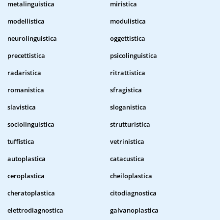
metalinguistica
miristica
modellistica
modulistica
neurolinguistica
oggettistica
precettistica
psicolinguistica
radaristica
ritrattistica
romanistica
sfragistica
slavistica
sloganistica
sociolinguistica
strutturistica
tuffistica
vetrinistica
autoplastica
catacustica
ceroplastica
cheiloplastica
cheratoplastica
citodiagnostica
elettrodiagnostica
galvanoplastica