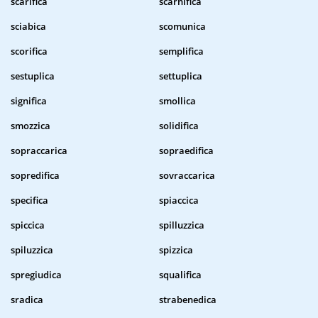
scarifica
scarnifica
sciabica
scomunica
scorifica
semplifica
sestuplica
settuplica
significa
smollica
smozzica
solidifica
sopraccarica
sopraedifica
sopredifica
sovraccarica
specifica
spiaccica
spiccica
spilluzzica
spiluzzica
spizzica
spregiudica
squalifica
sradica
strabenedica