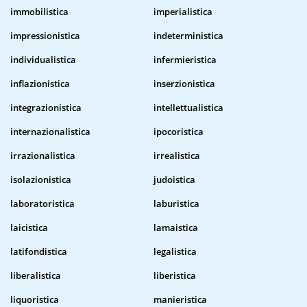
immobilistica
imperialistica
impressionistica
indeterministica
individualistica
infermieristica
inflazionistica
inserzionistica
integrazionistica
intellettualistica
internazionalistica
ipocoristica
irrazionalistica
irrealistica
isolazionistica
judoistica
laboratoristica
laburistica
laicistica
lamaistica
latifondistica
legalistica
liberalistica
liberistica
liquoristica
manieristica