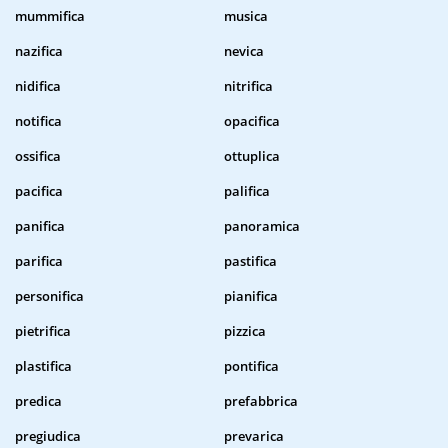
mummifica
musica
nazifica
nevica
nidifica
nitrifica
notifica
opacifica
ossifica
ottuplica
pacifica
palifica
panifica
panoramica
parifica
pastifica
personifica
pianifica
pietrifica
pizzica
plastifica
pontifica
predica
prefabbrica
pregiudica
prevarica