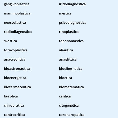
gengivoplastica
iridodiagnostica
mammoplastica
mestica
neoscolastica
psicodiagnostica
radiodiagnostica
rinoplastica
svastica
toponomastica
toracoplastica
alieutica
anacreontica
anaglittica
bioastronautica
biocibernetica
bioenergetica
bioetica
biofarmaceutica
biomatematica
burotica
cantica
chiropratica
citogenetica
controcritica
coronaropatica