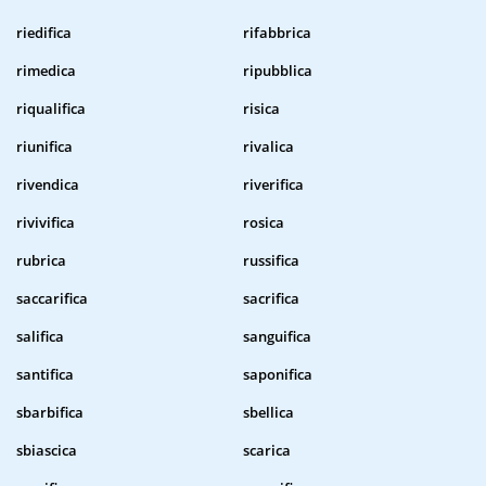
riedifica
rifabbrica
rimedica
ripubblica
riqualifica
risica
riunifica
rivalica
rivendica
riverifica
rivivifica
rosica
rubrica
russifica
saccarifica
sacrifica
salifica
sanguifica
santifica
saponifica
sbarbifica
sbellica
sbiascica
scarica