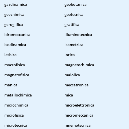
gasdinamica
geobotanica
geochimica
geotecnica
geroglifica
gratifica
idromeccanica
illuminotecnica
isodinamica
isometrica
lesbica
lorica
macrofisica
magnetochimica
magnetofisica
maiolica
manica
meccatronica
metallochimica
mica
microchimica
microelettronica
microfisica
micromeccanica
microtecnica
mnemotecnica