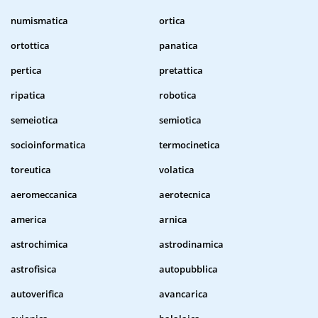
numismatica
ortica
ortottica
panatica
pertica
pretattica
ripatica
robotica
semeiotica
semiotica
socioinformatica
termocinetica
toreutica
volatica
aeromeccanica
aerotecnica
america
arnica
astrochimica
astrodinamica
astrofisica
autopubblica
autoverifica
avancarica