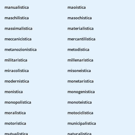
manualistica
maoistica
maschilistica
masochistica
massimalistica
materialistica
meccanicistica
mercantilistica
metanozionistica
metodistica
militaristica
millenaristica
miracolistica
misoneistica
modernistica
monetaristica
monistica
monogenistica
monopolistica
monoteistica
moralistica
motociclistica
motoristica
municipalistica
mutualistica
naturalistica