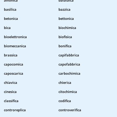
avionica
balalaica
basilica
bazzica
betonica
bettonica
bica
biochimica
bioelettronica
biofisica
biomeccanica
bonifica
brassica
capifabbrica
capocomica
capofabbrica
caposcarica
carbochimica
chiavica
chierica
cinesica
citochimica
classifica
codifica
controreplica
controverifica