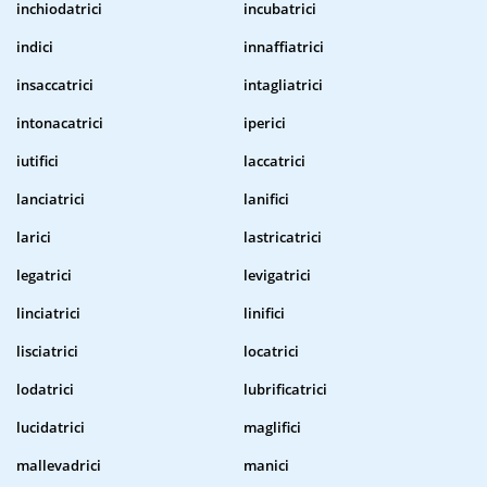
inchiodatrici
incubatrici
indici
innaffiatrici
insaccatrici
intagliatrici
intonacatrici
iperici
iutifici
laccatrici
lanciatrici
lanifici
larici
lastricatrici
legatrici
levigatrici
linciatrici
linifici
lisciatrici
locatrici
lodatrici
lubrificatrici
lucidatrici
maglifici
mallevadrici
manici