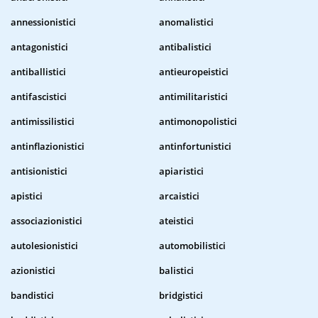
annessionistici
anomalistici
antagonistici
antibalistici
antiballistici
antieuropeistici
antifascistici
antimilitaristici
antimissilistici
antimonopolistici
antinflazionistici
antinfortunistici
antisionistici
apiaristici
apistici
arcaistici
associazionistici
ateistici
autolesionistici
automobilistici
azionistici
balistici
bandistici
bridgistici