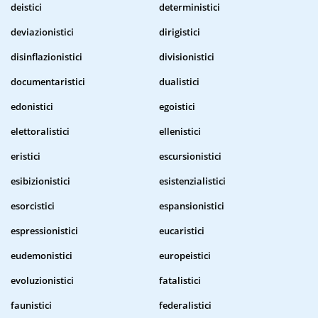
deistici
deterministici
deviazionistici
dirigistici
disinflazionistici
divisionistici
documentaristici
dualistici
edonistici
egoistici
elettoralistici
ellenistici
eristici
escursionistici
esibizionistici
esistenzialistici
esorcistici
espansionistici
espressionistici
eucaristici
eudemonistici
europeistici
evoluzionistici
fatalistici
faunistici
federalistici