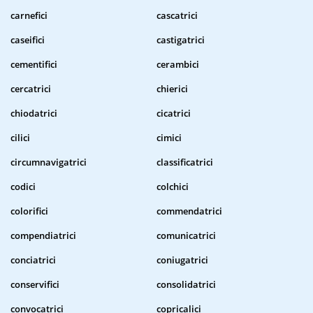
carnefici
cascatrici
caseifici
castigatrici
cementifici
cerambici
cercatrici
chierici
chiodatrici
cicatrici
cilici
cimici
circumnavigatrici
classificatrici
codici
colchici
colorifici
commendatrici
compendiatrici
comunicatrici
conciatrici
coniugatrici
conservifici
consolidatrici
convocatrici
copricalici