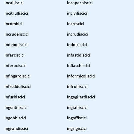
incalliscici
incaparbiscici
incitrulliscici
inciviliscici
incombici
increscici
incrudeliscici
incrudiscici
indeboliscici
indolciscici
infarciscici
infastidiscici
inferociscici
infiacchiscici
infingardiscici
informicoliscici
infreddoliscici
infrolliscici
infurbiscici
ingagliardiscici
ingentiliscici
ingialliscici
ingobbiscici
ingoffiscici
ingrandiscici
ingrigiscici