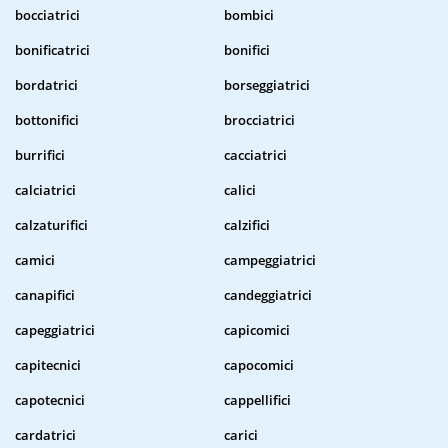
bocciatrici
bombici
bonificatrici
bonifici
bordatrici
borseggiatrici
bottonifici
brocciatrici
burrifici
cacciatrici
calciatrici
calici
calzaturifici
calzifici
camici
campeggiatrici
canapifici
candeggiatrici
capeggiatrici
capicomici
capitecnici
capocomici
capotecnici
cappellifici
cardatrici
carici