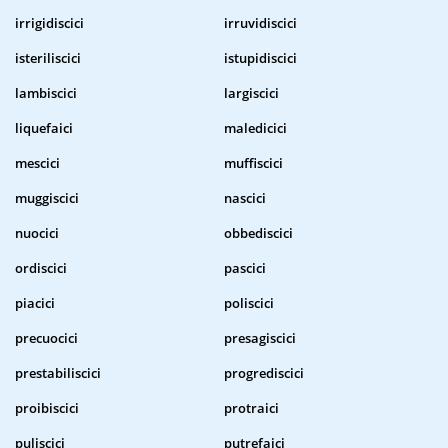
irrigidiscici
irruvidiscici
isteriliscici
istupidiscici
lambiscici
largiscici
liquefaici
maledicici
mescici
muffiscici
muggiscici
nascici
nuocici
obbediscici
ordiscici
pascici
piacici
poliscici
precuocici
presagiscici
prestabiliscici
progrediscici
proibiscici
protraici
puliscici
putrefaici