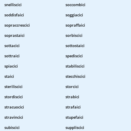
snelliscici
soccombici
soddisfaici
soggiacici
sopraccrescici
sopraffaici
soprastaici
sorbiscici
sottacici
sottostaici
sottraici
spediscici
spiacici
stabiliscici
staici
stecchiscici
steriliscici
storcici
stordiscici
strabici
stracuocici
strafaici
stravincici
stupefaici
subiscici
suppliscici