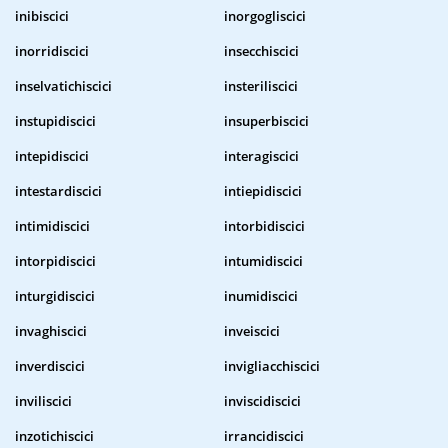
inibiscici
inorgogliscici
inorridiscici
insecchiscici
inselvatichiscici
insteriliscici
instupidiscici
insuperbiscici
intepidiscici
interagiscici
intestardiscici
intiepidiscici
intimidiscici
intorbidiscici
intorpidiscici
intumidiscici
inturgidiscici
inumidiscici
invaghiscici
inveiscici
inverdiscici
invigliacchiscici
inviliscici
inviscidiscici
inzotichiscici
irrancidiscici