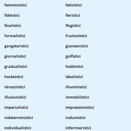
femministici
feticistici
fideistici
fieristici
finalistici
flogistici
formalistici
frazionistici
gangsteristici
giansenistici
giornalistici
golfistici
gradualistici
hobbistici
hockeistici
idealistici
idrosciistici
illuministici
illusionistici
immobilistici
imperialistici
impressionistici
indeterministici
indianistici
individualistici
infermieristici