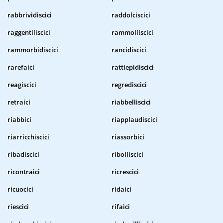
rabbrividiscici
raddolciscici
raggentiliscici
rammolliscici
rammorbidiscici
rancidiscici
rarefaici
rattiepidiscici
reagiscici
regrediscici
retraici
riabbelliscici
riabbici
riapplaudiscici
riarricchiscici
riassorbici
ribadiscici
ribolliscici
ricontraici
ricrescici
ricuocici
ridaici
riescici
rifaici