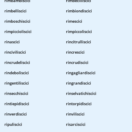
rimbambiscici
rimbecilliscici
rimbelliscici
rimbiondiscici
rimboschiscici
rimescici
rimpiccioliscici
rimpiccoliscici
rinascici
rincitrulliscici
rinciviliscici
rincrescici
rincrudeliscici
rincrudiscici
rindeboliscici
ringagliardiscici
ringentiliscici
ringrandiscici
rinsecchiscici
rinselvatichiscici
rintiepidiscici
rintorpidiscici
rinverdiscici
rinviliscici
ripuliscici
risarciscici