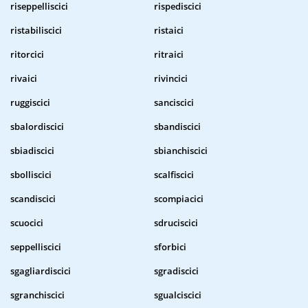
riseppelliscici
rispediscici
ristabiliscici
ristaici
ritorcici
ritraici
rivaici
rivincici
ruggiscici
sanciscici
sbalordiscici
sbandiscici
sbiadiscici
sbianchiscici
sbolliscici
scalfiscici
scandiscici
scompiacici
scuocici
sdruciscici
seppelliscici
sforbici
sgagliardiscici
sgradiscici
sgranchiscici
sgualciscici