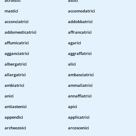
acrostici
astici
mastici
accomodatrici
acconciatrici
addobbatrici
addomesticatrici
affrancatrici
affumicatrici
agarici
agganciatrici
aggraffatrici
albergatrici
alici
allargatrici
ambasciatrici
ambiatrici
ammaliatrici
anici
annaffiatrici
antiastenici
apici
appendici
applicatrici
archeozoici
arcoscenici