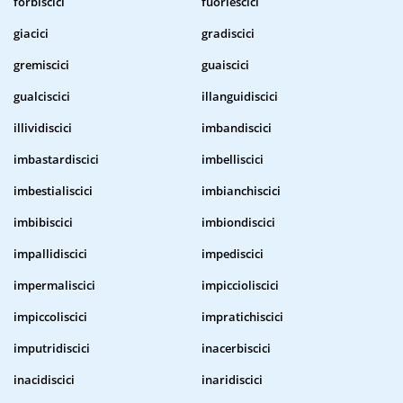
forbiscici
fuoriescici
giacici
gradiscici
gremiscici
guaiscici
gualciscici
illanguidiscici
illividiscici
imbandiscici
imbastardiscici
imbelliscici
imbestialiscici
imbianchiscici
imbibiscici
imbiondiscici
impallidiscici
impediscici
impermaliscici
impiccioliscici
impiccoliscici
impratichiscici
imputridiscici
inacerbiscici
inacidiscici
inaridiscici