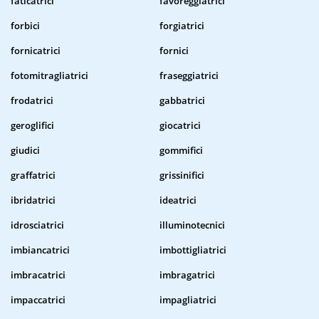
faticatrici
favoreggiatrici
forbici
forgiatrici
fornicatrici
fornici
fotomitragliatrici
fraseggiatrici
frodatrici
gabbatrici
geroglifici
giocatrici
giudici
gommifici
graffatrici
grissinifici
ibridatrici
ideatrici
idrosciatrici
illuminotecnici
imbiancatrici
imbottigliatrici
imbracatrici
imbragatrici
impaccatrici
impagliatrici