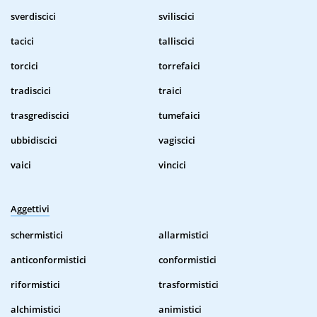
sverdiscici
sviliscici
tacici
talliscici
torcici
torrefaici
tradiscici
traici
trasgrediscici
tumefaici
ubbidiscici
vagiscici
vaici
vincici
Aggettivi
schermistici
allarmistici
anticonformistici
conformistici
riformistici
trasformistici
alchimistici
animistici