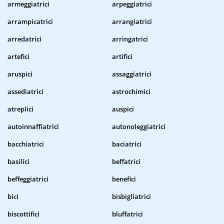
armeggiatrici
arpeggiatrici
arrampicatrici
arrangiatrici
arredatrici
arringatrici
artefici
artifici
aruspici
assaggiatrici
assediatrici
astrochimici
atreplici
auspici
autoinnaffiatrici
autonoleggiatrici
bacchiatrici
baciatrici
basilici
beffatrici
beffeggiatrici
benefici
bici
bisbigliatrici
biscottifici
bluffatrici