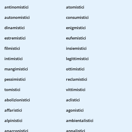
antinomistici
atomistici
autonomistici
consumistici
dinamistici
enigmistici
estremistici
eufemistici
filmistici
insiemistici
intimistici
legittimistici
mangimistici
ottimistici
pessimistici
reclamistici
tomistici
vittimistici
abolizionistici
aclistici
affaristici
agonistici
alpinistici
ambientalistici
anacronistici
annalistici