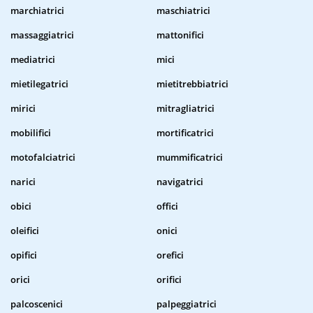
marchiatrici
maschiatrici
massaggiatrici
mattonifici
mediatrici
mici
mietilegatrici
mietitrebbiatrici
mirici
mitragliatrici
mobilifici
mortificatrici
motofalciatrici
mummificatrici
narici
navigatrici
obici
offici
oleifici
onici
opifici
orefici
orici
orifici
palcoscenici
palpeggiatrici