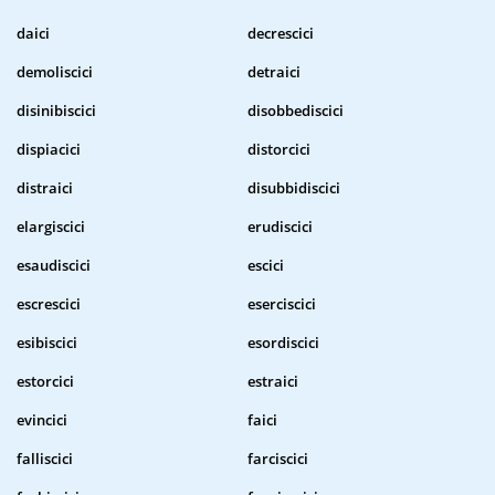
daici
decrescici
demoliscici
detraici
disinibiscici
disobbediscici
dispiacici
distorcici
distraici
disubbidiscici
elargiscici
erudiscici
esaudiscici
escici
escrescici
eserciscici
esibiscici
esordiscici
estorcici
estraici
evincici
faici
falliscici
farciscici