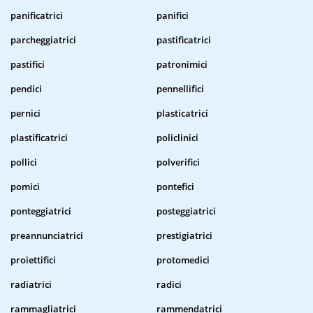
panificatrici
panifici
parcheggiatrici
pastificatrici
pastifici
patronimici
pendici
pennellifici
pernici
plasticatrici
plastificatrici
policlinici
pollici
polverifici
pomici
pontefici
ponteggiatrici
posteggiatrici
preannunciatrici
prestigiatrici
proiettifici
protomedici
radiatrici
radici
rammagliatrici
rammendatrici