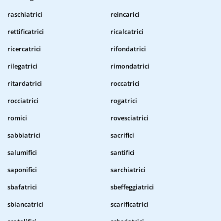
raschiatrici
reincarici
rettificatrici
ricalcatrici
ricercatrici
rifondatrici
rilegatrici
rimondatrici
ritardatrici
roccatrici
rocciatrici
rogatrici
romici
rovesciatrici
sabbiatrici
sacrifici
salumifici
santifici
saponifici
sarchiatrici
sbafatrici
sbeffeggiatrici
sbiancatrici
scarificatrici