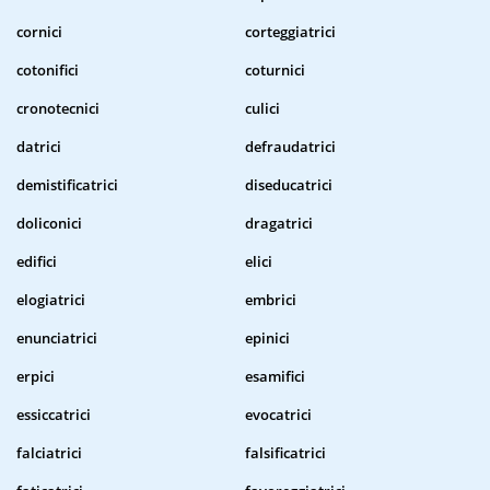
cornici
corteggiatrici
cotonifici
coturnici
cronotecnici
culici
datrici
defraudatrici
demistificatrici
diseducatrici
doliconici
dragatrici
edifici
elici
elogiatrici
embrici
enunciatrici
epinici
erpici
esamifici
essiccatrici
evocatrici
falciatrici
falsificatrici