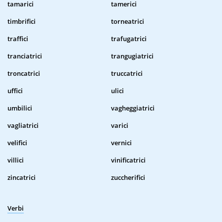
tamarici
tamerici
timbrifici
torneatrici
traffici
trafugatrici
tranciatrici
trangugiatrici
troncatrici
truccatrici
uffici
ulici
umbilici
vagheggiatrici
vagliatrici
varici
velifici
vernici
villici
vinificatrici
zincatrici
zuccherifici
Verbi