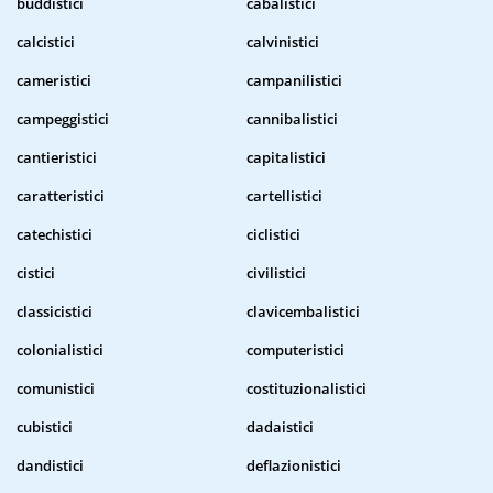
buddistici
cabalistici
calcistici
calvinistici
cameristici
campanilistici
campeggistici
cannibalistici
cantieristici
capitalistici
caratteristici
cartellistici
catechistici
ciclistici
cistici
civilistici
classicistici
clavicembalistici
colonialistici
computeristici
comunistici
costituzionalistici
cubistici
dadaistici
dandistici
deflazionistici