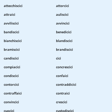
attecchiscici
attorcici
attraici
auliscici
avviliscici
avvincici
bandiscici
benedicici
bianchiscici
blandiscici
bramiscici
brandiscici
candiscici
cici
compiacici
concrescici
condiscici
confaici
contorcici
contraddicici
contraffaici
contraici
convincici
crescici
cuocici
custodiscici