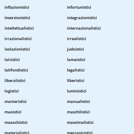
inflazionistici
infortunistici
inserzionistici
integrazionistici
intellettualistici
internazionalistici
irrazionalistici
irrealistici
isolazionistici
judoistici
laicistici
lamaistici
latifondistici
legalistici
liberalistici
liberistici
logistici
luministici
manieristici
manualistici
maoistici
maschilistici
masochistici
massimalistici
materialistici
meccanicistici