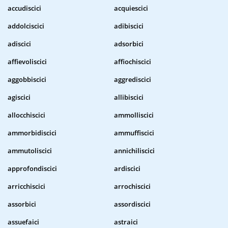
accudiscici
acquiescici
addolciscici
adibiscici
adiscici
adsorbici
affievoliscici
affiochiscici
aggobbiscici
aggrediscici
agiscici
allibiscici
allocchiscici
ammolliscici
ammorbidiscici
ammuffiscici
ammutoliscici
annichiliscici
approfondiscici
ardiscici
arricchiscici
arrochiscici
assorbici
assordiscici
assuefaici
astraici