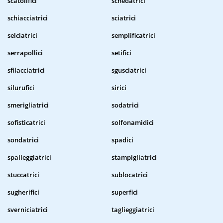
scatolifici
schedatrici
schiacciatrici
sciatrici
selciatrici
semplificatrici
serrapollici
setifici
sfilacciatrici
sgusciatrici
silurufici
sirici
smerigliatrici
sodatrici
sofisticatrici
solfonamidici
sondatrici
spadici
spalleggiatrici
stampigliatrici
stuccatrici
sublocatrici
sugherifici
superfici
sverniciatrici
taglieggiatrici