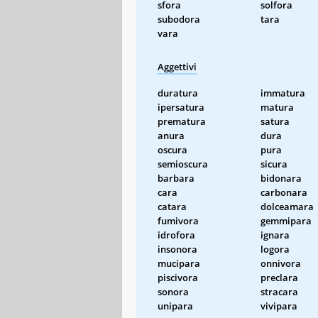
sfora
solfora
subodora
tara
vara
Aggettivi
duratura
immatura
ipersatura
matura
prematura
satura
anura
dura
oscura
pura
semioscura
sicura
barbara
bidonara
cara
carbonara
catara
dolceamara
fumivora
gemmipara
idrofora
ignara
insonora
logora
mucipara
onnivora
piscivora
preclara
sonora
stracara
unipara
vivipara