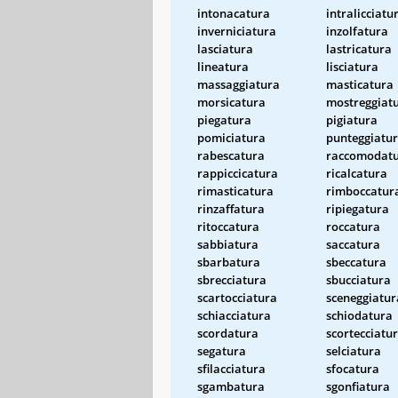
intonacatura
intralicciatu
inverniciatura
inzolfatura
lasciatura
lastricatura
lineatura
lisciatura
massaggiatura
masticatura
morsicatura
mostreggiat
piegatura
pigiatura
pomiciatura
punteggiatu
rabescatura
raccomodat
rappiccicatura
ricalcatura
rimasticatura
rimboccatur
rinzaffatura
ripiegatura
ritoccatura
roccatura
sabbiatura
saccatura
sbarbatura
sbeccatura
sbrecciatura
sbucciatura
scartocciatura
sceneggiatur
schiacciatura
schiodatura
scordatura
scortecciatu
segatura
selciatura
sfilacciatura
sfocatura
sgambatura
sgonfiatura