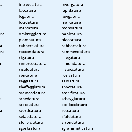
ra
intrecciatura
invergatura
laccatura
lapidatura
legatura
levigatura
lucidatura
marcatura
mercatura
mondatura
ura
ombreggiatura
panicatura
piombatura
placcatura
ra
rabberciatura
rabboccatura
ura
racconciatura
rammendatura
rigatura
rilegatura
a
rimbrecciatura
rimondatura
risaldatura
ristuccatura
roncatura
rosicatura
saggiatura
saldatura
sbeffeggiatura
sboccatura
scamosciatura
scarificatura
a
schedatura
scheggiatura
scocciatura
scollacciatura
ra
scorticatura
seccatura
setacciatura
sfaldatura
sforbiciatura
sfrondatura
sgorbiatura
sgrammaticatura