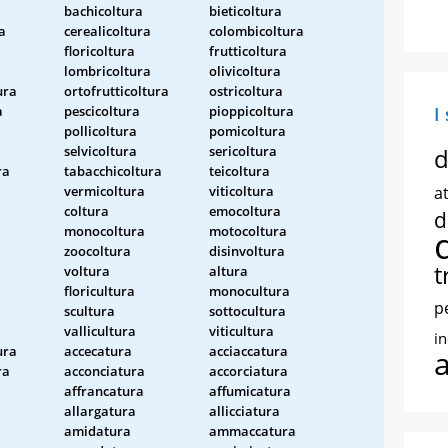
bachicoltura
bieticoltura
a
cerealicoltura
colombicoltura
floricoltura
frutticoltura
lombricoltura
olivicoltura
ura
ortofrutticoltura
ostricoltura
a
pescicoltura
pioppicoltura
I
pollicoltura
pomicoltura
selvicoltura
sericoltura
d
ra
tabacchicoltura
teicoltura
vermicoltura
viticoltura
at
coltura
emocoltura
d
monocoltura
motocoltura
zoocoltura
disinvoltura
t
voltura
altura
floricultura
monocultura
p
scultura
sottocultura
vallicultura
viticultura
i
ura
accecatura
acciaccatura
ra
acconciatura
accorciatura
affrancatura
affumicatura
allargatura
allicciatura
amidatura
ammaccatura