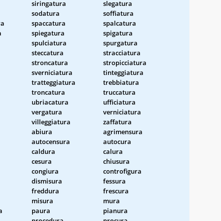
siringatura
slegatura
sodatura
soffiatura
ra
spaccatura
spalcatura
a
spiegatura
spigatura
spulciatura
spurgatura
steccatura
stracciatura
stroncatura
stropicciatura
sverniciatura
tinteggiatura
tratteggiatura
trebbiatura
troncatura
truccatura
ubriacatura
ufficiatura
vergatura
verniciatura
villeggiatura
zaffatura
abiura
agrimensura
autocensura
autocura
caldura
calura
cesura
chiusura
congiura
controfigura
dismisura
fessura
freddura
frescura
misura
mura
a
paura
pianura
procedura
procura