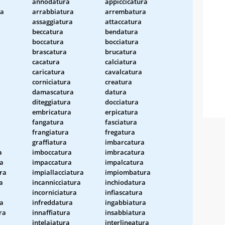
annodatura
appiccicatura
ra
arrabbiatura
arrembatura
assaggiatura
attaccatura
beccatura
bendatura
boccatura
bocciatura
brascatura
brucatura
cacatura
calciatura
caricatura
cavalcatura
corniciatura
creatura
damascatura
datura
diteggiatura
docciatura
embricatura
erpicatura
fangatura
fasciatura
frangiatura
fregatura
graffiatura
imbarcatura
a
imboccatura
imbracatura
ra
impaccatura
impalcatura
ura
impiallacciatura
impiombatura
a
incannicciatura
inchiodatura
incorniciatura
infiascatura
ra
infreddatura
ingabbiatura
ra
innaffiatura
insabbiatura
intelaiatura
interlineatura