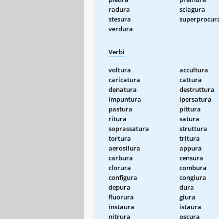
radura
sciagura
stesura
superprocur
verdura
Verbi
voltura
accultura
caricatura
cattura
denatura
destruttura
impuntura
ipersatura
pastura
pittura
ritura
satura
soprassatura
struttura
tortura
tritura
aerosilura
appura
carbura
censura
clorura
combura
configura
congiura
depura
dura
fluorura
giura
instaura
istaura
nitrura
oscura