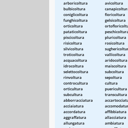
arboricoltura
avicoltura
bulbicoltura
canapicoltur
coniglicoltura
fioricoltura
funghicoltura
gelsicoltura
orticoltura
ortofloricolt
pataticoltura
peschicoltur
piscicoltura
pluricoltura
risicoltura
rosicoltura
silvicoltura
sughericoltu
troticoltura
vallicoltura
acquacoltura
aridocoltura
idrocoltura
maiscoltura
selettocoltura
subcoltura
rinvoltura
sepoltura
controcultura
cultura
orticultura
puericultura
subcultura
transcultura
abborracciatura
accartocciat
acciaiatura
accomodatu
accordatura
affibbiatura
aggraffatura
allacciatura
allungatura
ambiatura