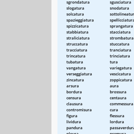
sgrondatura
sgusciatura
slogatura
snodatura
solcatura
sottolineatu
spazieggiatura
spellicciatur
spizzicatura
sprangatura
stabbiatura
stacciatura
straliciatura
strombatura
struccatura
stuccatura
tracciatura
tranciatura
trincatura
trinciatura
tubatura
tura
vangatura
variegatura
verseggiatura
vescicatura
zincatura
zoppicatura
arsura
aura
bordura
brossura
censura
centaura
clausura
commessura
contromisura
cura
figura
flessura
lividura
lordura
pandura
passaverdur
pleura
premura