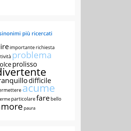
 sinonimi più ricercati
ire
importante
richiesta
problema
tività
prolisso
olce
divertente
ranquillo
difficile
acume
ermettere
fare
particolare
bello
nerme
amore
paura