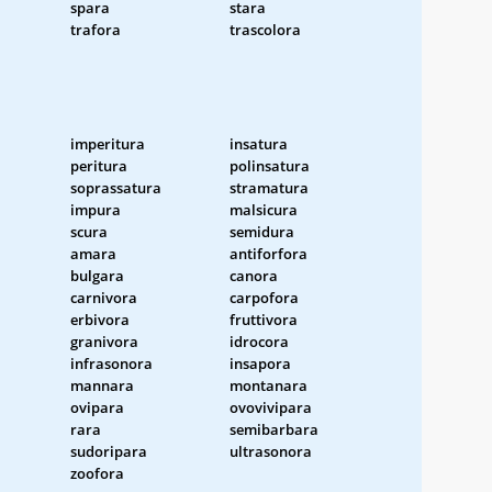
spara
stara
trafora
trascolora
imperitura
insatura
peritura
polinsatura
soprassatura
stramatura
impura
malsicura
scura
semidura
amara
antiforfora
bulgara
canora
carnivora
carpofora
erbivora
fruttivora
granivora
idrocora
infrasonora
insapora
mannara
montanara
ovipara
ovovivipara
rara
semibarbara
sudoripara
ultrasonora
zoofora