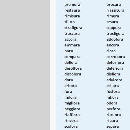
premura
procura
restaura
riassicura
rimisura
rimura
silura
smura
strafigura
suppura
trascura
trasfigura
accora
addolora
ammara
ancora
bara
clora
compara
corrobora
deflora
defosfora
desolfora
deteriora
discolora
disfiora
dora
edulcora
erbora
esilara
fora
fosfora
indora
infiora
migliora
odora
peggiora
perfora
riaffiora
ricolora
rincora
ripara
scolora
separa