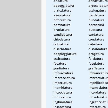
andatura
annaffiatura
appoggiatura
arcosaldatu
arricciatura
asciugatura
avvocatura
bardatura
biforcatura
blindatura
bombatura
bordatura
bruciatura
bucatura
candidatura
cardatura
chiodatura
conciatura
criccatura
cubatura
diserbatura
dissaldatura
doppieggiatura
drogatura
essiccatura
falciatura
focatura
foggiatura
gonfiatura
graffatura
imbiaccatura
imbiancatur
imbracciatura
imbrecciatu
impeciatura
impellicciat
inamidatura
incamiciatur
incocciatura
incordatura
inforcatura
infradiciatu
inghiaiatura
ingraticciatu
insaccatura
intaccatura