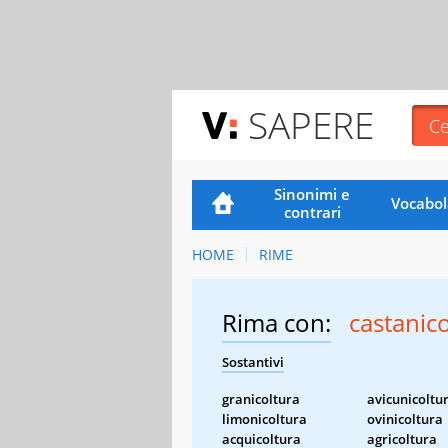
SAPERE
Sinonimi e
Vocabol
contrari
HOME
RIME
Rima con:
castanic
Sostantivi
granicoltura
avicunicoltu
limonicoltura
ovinicoltura
acquicoltura
agricoltura