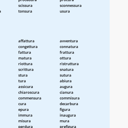
scissura
sconnessura
a
tonsura
usura
affattura
avventura
congettura
connatura
fattura
frattura
matura
ottura
riottura
ristruttura
scrittura
snatura
stura
sutura
tura
abiura
assicura
augura
chiaroscura
cianura
commensura
commisura
cura
decarbura
epura
figura
immura
inaugura
misura
mura
perdura
prefigura