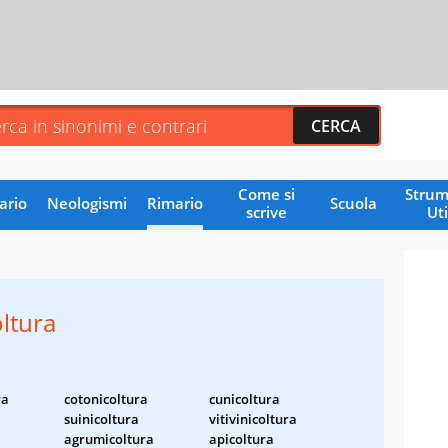
Come si
Strum
ario
Neologismi
Rimario
Scuola
scrive
Uti
oltura
ra
cotonicoltura
cunicoltura
suinicoltura
vitivinicoltura
agrumicoltura
apicoltura