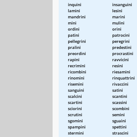
inquini
insanguini
lamini
lesini
mandrini
marini
mini
mulini
ordini
orini
patini
patrocini
pellegrini
peregrini
pralini
predestini
preordini
procrastini
rapini
ravvicini
recrimini
resini
ricombini
riesamini
rinomini
rinquattrini
risemini
rivaccini
sanguini
satini
scalcini
scantini
scartini
scassini
sciorini
scombini
scrutini
semini
sgomini
sguaini
spampini
spettini
stermini
strascini