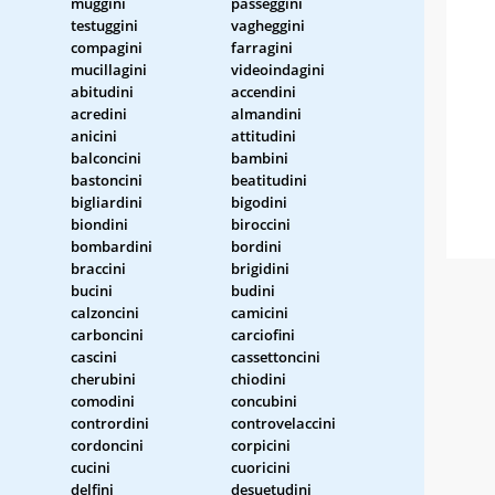
muggini
passeggini
testuggini
vagheggini
compagini
farragini
mucillagini
videoindagini
abitudini
accendini
acredini
almandini
anicini
attitudini
balconcini
bambini
bastoncini
beatitudini
bigliardini
bigodini
biondini
biroccini
bombardini
bordini
braccini
brigidini
bucini
budini
calzoncini
camicini
carboncini
carciofini
cascini
cassettoncini
cherubini
chiodini
comodini
concubini
contrordini
controvelaccini
cordoncini
corpicini
cucini
cuoricini
delfini
desuetudini