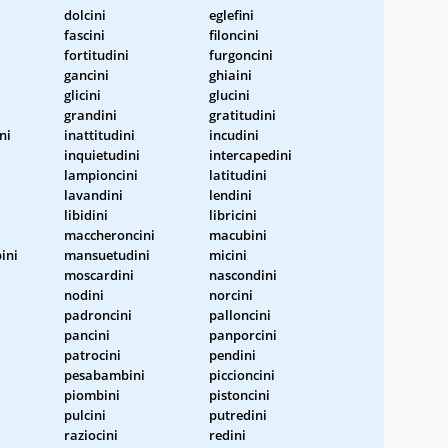
dolcini
eglefini
fascini
filoncini
fortitudini
furgoncini
gancini
ghiaini
glicini
glucini
grandini
gratitudini
ni
inattitudini
incudini
inquietudini
intercapedini
lampioncini
latitudini
lavandini
lendini
libidini
libricini
maccheroncini
macubini
ini
mansuetudini
micini
moscardini
nascondini
nodini
norcini
padroncini
palloncini
pancini
panporcini
patrocini
pendini
pesabambini
piccioncini
piombini
pistoncini
pulcini
putredini
raziocini
redini