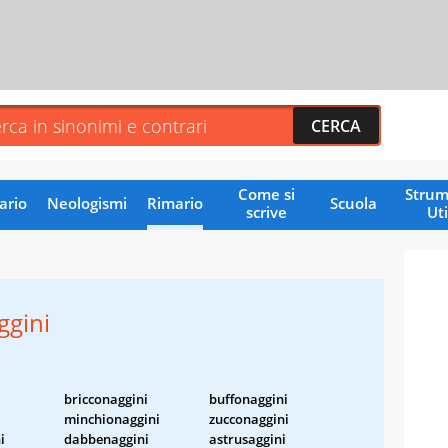
Come si
Strum
ario
Neologismi
Rimario
Scuola
scrive
Uti
ggini
bricconaggini
buffonaggini
minchionaggini
zucconaggini
i
dabbenaggini
astrusaggini