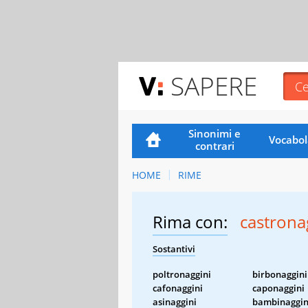
SAPERE
Sinonimi e
Vocabol
contrari
HOME
RIME
Rima con:
castrona
Sostantivi
poltronaggini
birbonaggini
cafonaggini
caponaggini
asinaggini
bambinaggin