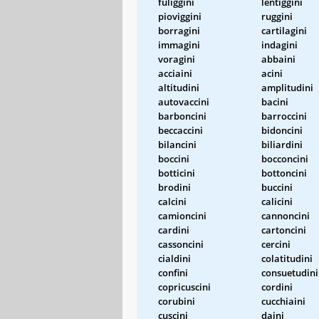
fuliggini
lentiggini
pioviggini
ruggini
borragini
cartilagini
immagini
indagini
voragini
abbaini
acciaini
acini
altitudini
amplitudini
autovaccini
bacini
barboncini
barroccini
beccaccini
bidoncini
bilancini
biliardini
boccini
bocconcini
botticini
bottoncini
brodini
buccini
calcini
calicini
camioncini
cannoncini
cardini
cartoncini
cassoncini
cercini
cialdini
colatitudini
confini
consuetudini
copricuscini
cordini
corubini
cucchiaini
cuscini
daini