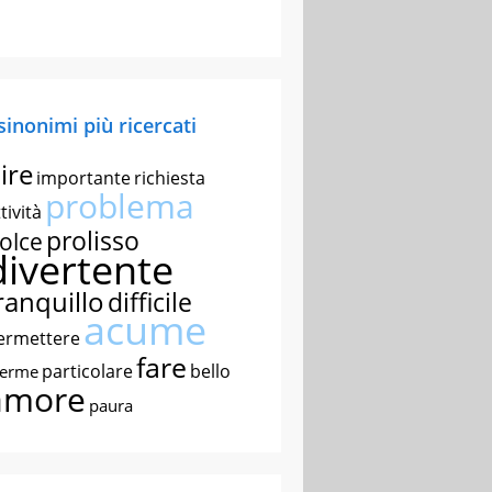
 sinonimi più ricercati
ire
importante
richiesta
problema
tività
prolisso
olce
divertente
ranquillo
difficile
acume
ermettere
fare
particolare
bello
nerme
amore
paura