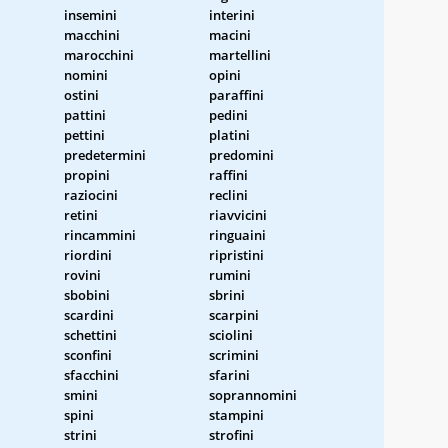
insemini
interini
macchini
macini
marocchini
martellini
nomini
opini
ostini
paraffini
pattini
pedini
pettini
platini
predetermini
predomini
propini
raffini
raziocini
reclini
retini
riavvicini
rincammini
ringuaini
riordini
ripristini
rovini
rumini
sbobini
sbrini
scardini
scarpini
schettini
sciolini
sconfini
scrimini
sfacchini
sfarini
smini
soprannomini
spini
stampini
strini
strofini