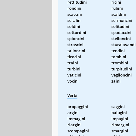
rettitudini
ricini
rondini
rubini
scaccini
scaldini
serafini
sermoncini
soldini
solitudini
sottordini
spadaccini
spioncini
stelloncini
strascini
sturalavandi
talloncini
tendini
tirocini
tombini
traini
trombini
turbini
turpitudini
vaticini
veglioncini
vocini
zaini
Verbi
propaggini
saggini
argini
balugini
immagini
impagini
riargini
rimargini
scompagini
smargini