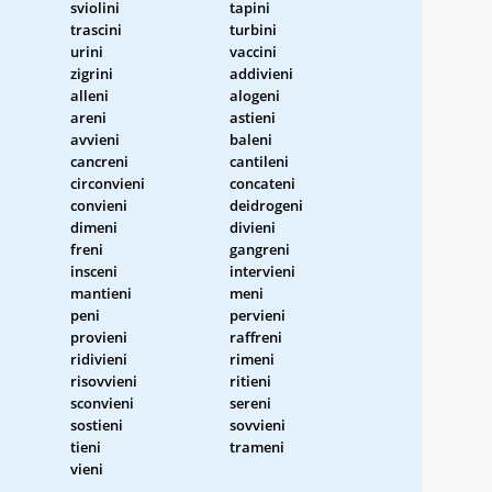
sviolini
tapini
trascini
turbini
urini
vaccini
zigrini
addivieni
alleni
alogeni
areni
astieni
avvieni
baleni
cancreni
cantileni
circonvieni
concateni
convieni
deidrogeni
dimeni
divieni
freni
gangreni
insceni
intervieni
mantieni
meni
peni
pervieni
provieni
raffreni
ridivieni
rimeni
risovvieni
ritieni
sconvieni
sereni
sostieni
sovvieni
tieni
trameni
vieni