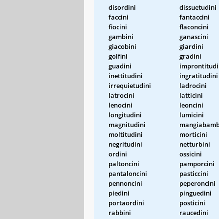
disordini
dissuetudini
faccini
fantaccini
fiocini
flaconcini
gambini
ganascini
giacobini
giardini
golfini
gradini
guadini
improntitudi
inettitudini
ingratitudini
irrequietudini
ladrocini
latrocini
latticini
lenocini
leoncini
longitudini
lumicini
magnitudini
mangiabamb
moltitudini
morticini
negritudini
netturbini
ordini
ossicini
paltoncini
pamporcini
pantaloncini
pasticcini
pennoncini
peperoncini
piedini
pinguedini
portaordini
posticini
rabbini
raucedini