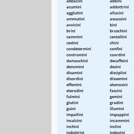
abbacini
abbini
acumini
addottrini
agglutini
allucini
ammutini
assassini
avvicini
bini
brini
bruschini
cammini
centellini
cestini
chini
condetermini
confini
contromini
coordini
damaschini
decaffeini
denomini
desini
disamini
disciplini
disordini
dissemini
effemini
elemosini
eterodini
fascini
fulmini
gemini
glutini
gradini
guini
illumini
impallini
impappini
incalcini
incammini
inchini
inclini
indottrini
indovini