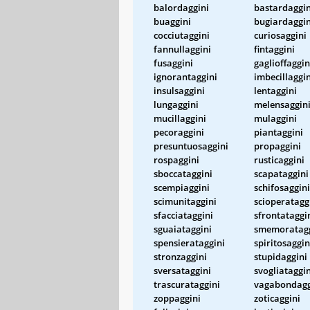
balordaggini
bastardaggin
buaggini
bugiardaggin
cocciutaggini
curiosaggini
fannullaggini
fintaggini
fusaggini
gaglioffaggin
ignorantaggini
imbecillaggin
insulsaggini
lentaggini
lungaggini
melensaggin
mucillaggini
mulaggini
pecoraggini
piantaggini
presuntuosaggini
propaggini
rospaggini
rusticaggini
sboccataggini
scapataggini
scempiaggini
schifosaggini
scimunitaggini
scioperatagg
sfacciataggini
sfrontataggi
sguaiataggini
smemoratagg
spensierataggini
spiritosaggin
stronzaggini
stupidaggini
sversataggini
svogliataggin
trascurataggini
vagabondagg
zoppaggini
zoticaggini