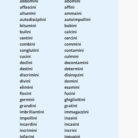
abbomini
abomini
affascini
affini
allumini
ammaini
autodisciplini
autoimpollini
bitumini
bobini
bulini
calcini
centini
cercini
combini
commini
conglutini
contamini
cucini
culmini
declini
decontamini
destini
determini
discrimini
disinquini
divini
domini
elimini
esamini
fiocini
fucini
germini
ghigliottini
grandini
gratini
imbrillantini
immagazzini
impollini
inasini
incardini
incasini
incrimini
incrini
infarini
inguaini