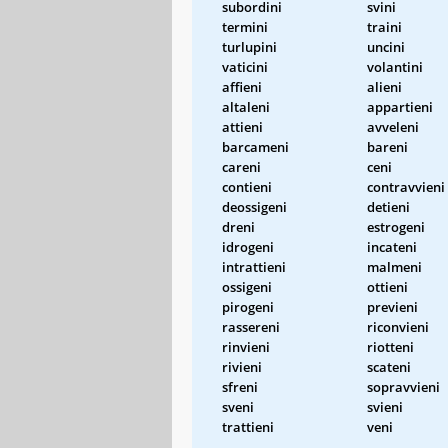
subordini
svini
termini
traini
turlupini
uncini
vaticini
volantini
affieni
alieni
altaleni
appartieni
attieni
avveleni
barcameni
bareni
careni
ceni
contieni
contravvieni
deossigeni
detieni
dreni
estrogeni
idrogeni
incateni
intrattieni
malmeni
ossigeni
ottieni
pirogeni
previeni
rassereni
riconvieni
rinvieni
riotteni
rivieni
scateni
sfreni
sopravvieni
sveni
svieni
trattieni
veni