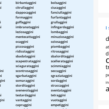
i
birbantaggini
bolsaggini
i
citrullaggini
ciucaggini
dappocaggini
fanciullaggini
formaggini
furfantaggini
i
goffaggini
grullaggini
i
imbranataggini
infingardaggini
I
leziosaggini
lombaggini
i
mentecattaggini
minuziosaggini
d
ocaggini
oziosaggini
piccosaggini
piombaggini
at
ridicolaggini
ritrosaggini
d
sbadataggini
sbalorditaggini
scapestrataggini
scellerataggini
t
sciagurataggini
scimmiaggini
ini
scontrosaggini
seccaggini
p
ni
sgarbataggini
sgraziataggini
ini
somaraggini
sordaggini
i
i
storditaggini
straccaggini
svenevolaggini
sventataggini
i
testardaggini
tetraggini
ini
vantaggini
vuotaggini
capruggini
empetiggini