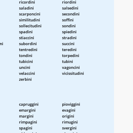
ricordini
riordini
saladini
salsedini
scarponcini
secondini
similitudini
soffini
sollecitudini
sondini
spadini
spiedini
stiaccini
stradini
ni
subordini
succini
tentredini
teredini
tondini
torpedini
tubicini
tubini
uncini
vagoncini
velaccini
vicissitudini
zerbini
capruggini
pioviggini
emargini
evagini
margini
origini
rimpagini
rimugini
spagini
svergini