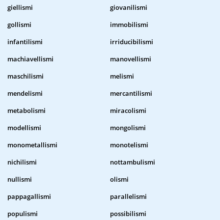
giellismi
giovanilismi
gollismi
immobilismi
infantilismi
irriducibilismi
machiavellismi
manovellismi
maschilismi
melismi
mendelismi
mercantilismi
metabolismi
miracolismi
modellismi
mongolismi
monometallismi
monotelismi
nichilismi
nottambulismi
nullismi
olismi
pappagallismi
parallelismi
populismi
possibilismi