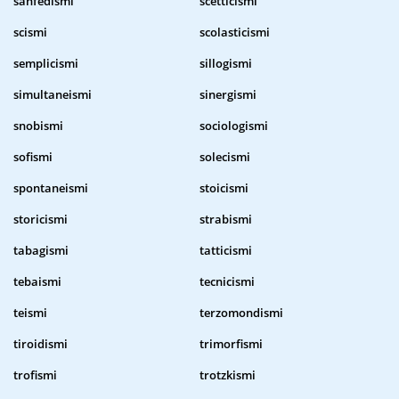
sanfedismi
scetticismi
scismi
scolasticismi
semplicismi
sillogismi
simultaneismi
sinergismi
snobismi
sociologismi
sofismi
solecismi
spontaneismi
stoicismi
storicismi
strabismi
tabagismi
tatticismi
tebaismi
tecnicismi
teismi
terzomondismi
tiroidismi
trimorfismi
trofismi
trotzkismi