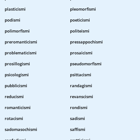
plasticismi
pleomorfismi
podismi
poeticismi
polimorfismi
politeismi
preromanticismi
pressappochismi
problematicismi
prosaicismi
prosillogismi
pseudomorfismi
psicologismi
psittacismi
pubblicismi
randagismi
reducismi
revanscismi
romanticismi
rondismi
rotacismi
sadismi
sadomasochismi
saffismi