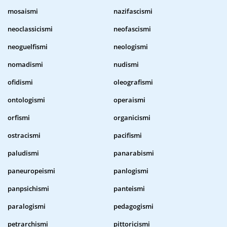
mosaismi
nazifascismi
neoclassicismi
neofascismi
neoguelfismi
neologismi
nomadismi
nudismi
ofidismi
oleografismi
ontologismi
operaismi
orfismi
organicismi
ostracismi
pacifismi
paludismi
panarabismi
paneuropeismi
panlogismi
panpsichismi
panteismi
paralogismi
pedagogismi
petrarchismi
pittoricismi