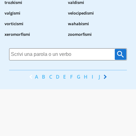
trozkismi
valdismi
valgismi
velocipedismi
vorticismi
wahabismi
xeromorfismi
zoomorfismi
A
B
C
D
E
F
G
H
I
J
K
L
M
N