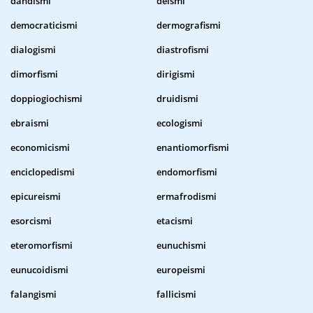
dandismi
deismi
democraticismi
dermografismi
dialogismi
diastrofismi
dimorfismi
dirigismi
doppiogiochismi
druidismi
ebraismi
ecologismi
economicismi
enantiomorfismi
enciclopedismi
endomorfismi
epicureismi
ermafrodismi
esorcismi
etacismi
eteromorfismi
eunuchismi
eunucoidismi
europeismi
falangismi
fallicismi