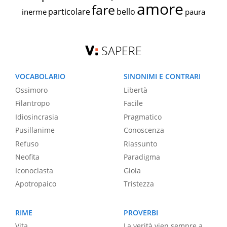
amore
fare
particolare
bello
inerme
paura
SAPERE
VOCABOLARIO
SINONIMI E CONTRARI
Ossimoro
Libertà
Filantropo
Facile
Idiosincrasia
Pragmatico
Pusillanime
Conoscenza
Refuso
Riassunto
Neofita
Paradigma
Iconoclasta
Gioia
Apotropaico
Tristezza
RIME
PROVERBI
Vita
La verità vien sempre a