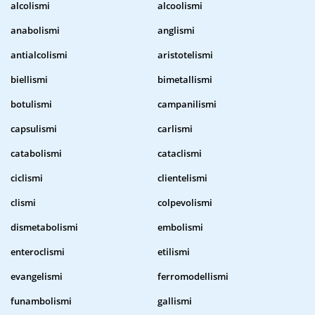
alcolismi
alcoolismi
anabolismi
anglismi
antialcolismi
aristotelismi
biellismi
bimetallismi
botulismi
campanilismi
capsulismi
carlismi
catabolismi
cataclismi
ciclismi
clientelismi
clismi
colpevolismi
dismetabolismi
embolismi
enteroclismi
etilismi
evangelismi
ferromodellismi
funambolismi
gallismi