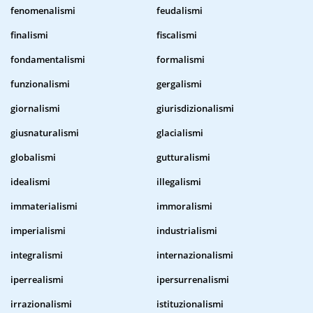
fenomenalismi
feudalismi
finalismi
fiscalismi
fondamentalismi
formalismi
funzionalismi
gergalismi
giornalismi
giurisdizionalismi
giusnaturalismi
glacialismi
globalismi
gutturalismi
idealismi
illegalismi
immaterialismi
immoralismi
imperialismi
industrialismi
integralismi
internazionalismi
iperrealismi
ipersurrenalismi
irrazionalismi
istituzionalismi