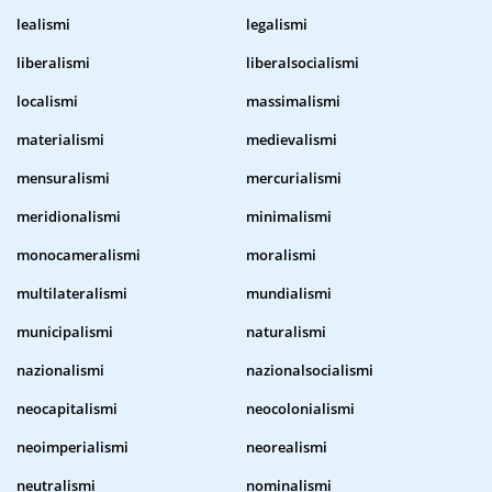
lealismi
legalismi
liberalismi
liberalsocialismi
localismi
massimalismi
materialismi
medievalismi
mensuralismi
mercurialismi
meridionalismi
minimalismi
monocameralismi
moralismi
multilateralismi
mundialismi
municipalismi
naturalismi
nazionalismi
nazionalsocialismi
neocapitalismi
neocolonialismi
neoimperialismi
neorealismi
neutralismi
nominalismi