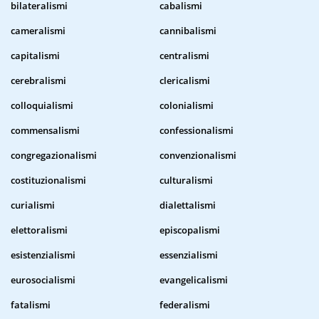
bilateralismi
cabalismi
cameralismi
cannibalismi
capitalismi
centralismi
cerebralismi
clericalismi
colloquialismi
colonialismi
commensalismi
confessionalismi
congregazionalismi
convenzionalismi
costituzionalismi
culturalismi
curialismi
dialettalismi
elettoralismi
episcopalismi
esistenzialismi
essenzialismi
eurosocialismi
evangelicalismi
fatalismi
federalismi