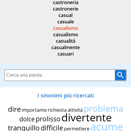
castroneria
castronerie
casual
casuale
casualismo
casualismo
casualità
casualmente
casuari
I sinonimi più ricercati
problema
dire
importante
richiesta
attività
divertente
prolisso
dolce
acume
tranquillo
difficile
permettere