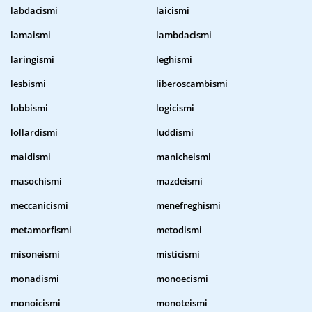
labdacismi
laicismi
lamaismi
lambdacismi
laringismi
leghismi
lesbismi
liberoscambismi
lobbismi
logicismi
lollardismi
luddismi
maidismi
manicheismi
masochismi
mazdeismi
meccanicismi
menefreghismi
metamorfismi
metodismi
misoneismi
misticismi
monadismi
monoecismi
monoicismi
monoteismi