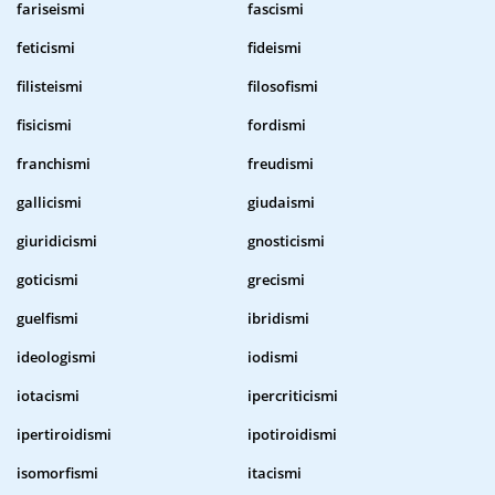
fariseismi
fascismi
feticismi
fideismi
filisteismi
filosofismi
fisicismi
fordismi
franchismi
freudismi
gallicismi
giudaismi
giuridicismi
gnosticismi
goticismi
grecismi
guelfismi
ibridismi
ideologismi
iodismi
iotacismi
ipercriticismi
ipertiroidismi
ipotiroidismi
isomorfismi
itacismi