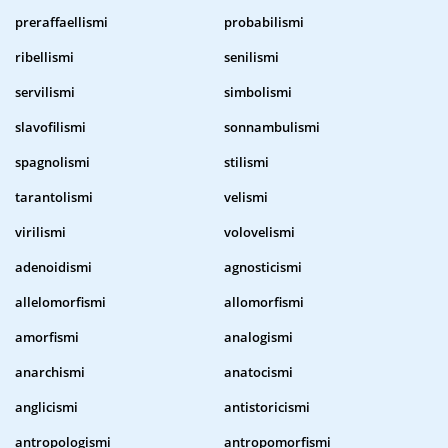
preraffaellismi
probabilismi
ribellismi
senilismi
servilismi
simbolismi
slavofilismi
sonnambulismi
spagnolismi
stilismi
tarantolismi
velismi
virilismi
volovelismi
adenoidismi
agnosticismi
allelomorfismi
allomorfismi
amorfismi
analogismi
anarchismi
anatocismi
anglicismi
antistoricismi
antropologismi
antropomorfismi