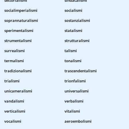
settorialismi
sindacalismi
socialimperialismi
socialismi
soprannaturalismi
sostanzialismi
sperimentalismi
statalismi
strumentalismi
strutturalismi
surrealismi
talismi
termalismi
tonalismi
tradizionalismi
trascendentalismi
trialismi
trionfalismi
unicameralismi
universalismi
vandalismi
verbalismi
verticalismi
vitalismi
vocalismi
aeroembolismi