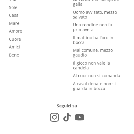
galla
Sole
Uomo avvisato, mezzo
Casa
salvato
Mare
Una rondine non fa
primavera
Amore
Il mattino ha l'oro in
Cuore
bocca
Amici
Mal comune, mezzo
Bene
gaudio
Il gioco non vale la
candela
Al cuor non si comanda
A caval donato non si
guarda in bocca
Seguici su