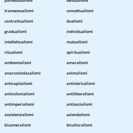
pansessualismi
sensualismi
transessualismi
concettualismi
contrattualismi
dualismi
gradualismi
individualismi
intellettualismi
mutualismi
ritualismi
spiritualismi
ambientalismi
amoralismi
anarcosindacalismi
animalismi
anticapitalismi
anticlericalismi
anticolonialismi
antiliberalismi
antimperialismi
antisocialismi
assistenzialismi
aziendalismi
bicameralismi
biculturalismi