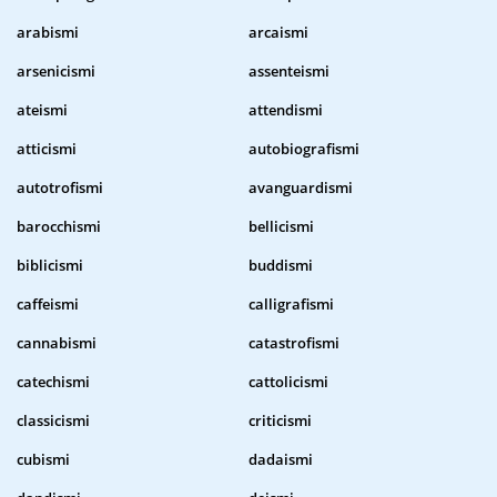
arabismi
arcaismi
arsenicismi
assenteismi
ateismi
attendismi
atticismi
autobiografismi
autotrofismi
avanguardismi
barocchismi
bellicismi
biblicismi
buddismi
caffeismi
calligrafismi
cannabismi
catastrofismi
catechismi
cattolicismi
classicismi
criticismi
cubismi
dadaismi