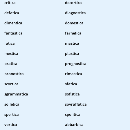
critica
decortica
defatica
diagnostica
dimentica
domestica
fantastica
farnetica
fatica
mastica
mestica
plastica
pratica
prognostica
pronostica
rimastica
scortica
sfatica
sgrammatica
sofistica
solletica
sovraffatica
spertica
spolitica
vortica
abbarbica