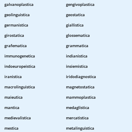
galvanoplastica
gengivoplastica
geolinguistica
geostatica
germanistica
giallistica
girostatica
glossematica
grafematica
grammatica
immunogenetica
indianistica
indoeuropeistica
insiemistica
iranistica
iridodiagnostica
macrolinguistica
magnetostatica
maieutica
mammoplastica
mantica
medaglistica
medievalistica
mercatistica
mestica
metalinguistica