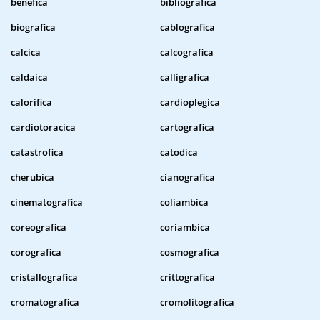
benefica
bibliografica
biografica
cablografica
calcica
calcografica
caldaica
calligrafica
calorifica
cardioplegica
cardiotoracica
cartografica
catastrofica
catodica
cherubica
cianografica
cinematografica
coliambica
coreografica
coriambica
corografica
cosmografica
cristallografica
crittografica
cromatografica
cromolitografica