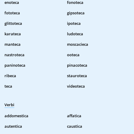
enoteca
fonoteca
fototeca
gipsoteca
glittoteca
ipoteca
karateca
ludoteca
manteca
moscacieca
nastroteca
ooteca
paninoteca
pinacoteca
ribeca
stauroteca
teca
videoteca
Verbi
addomestica
affatica
autentica
caustica