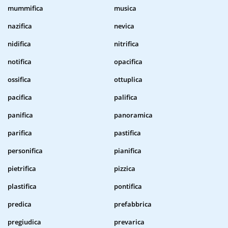
mummifica
musica
nazifica
nevica
nidifica
nitrifica
notifica
opacifica
ossifica
ottuplica
pacifica
palifica
panifica
panoramica
parifica
pastifica
personifica
pianifica
pietrifica
pizzica
plastifica
pontifica
predica
prefabbrica
pregiudica
prevarica