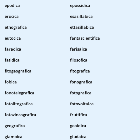
epodica
epossidica
erucica
esasillabica
etnografica
ettasillabica
eutocica
fantascientifica
faradica
farisaica
fatidica
filosofica
fitogeografica
fitografica
fobica
fonografica
fonotelegrafica
fotografica
fotolitografica
fotovoltaica
fotozincografica
fruttifica
geografica
geoidica
giambica
giudaica