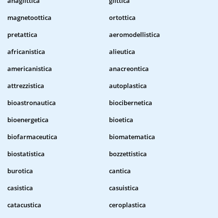
anaglittica
glittica
magnetoottica
ortottica
pretattica
aeromodellistica
africanistica
alieutica
americanistica
anacreontica
attrezzistica
autoplastica
bioastronautica
biocibernetica
bioenergetica
bioetica
biofarmaceutica
biomatematica
biostatistica
bozzettistica
burotica
cantica
casistica
casuistica
catacustica
ceroplastica