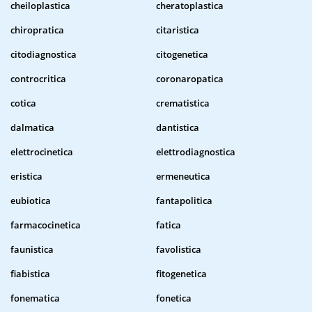
cheiloplastica
cheratoplastica
chiropratica
citaristica
citodiagnostica
citogenetica
controcritica
coronaropatica
cotica
crematistica
dalmatica
dantistica
elettrocinetica
elettrodiagnostica
eristica
ermeneutica
eubiotica
fantapolitica
farmacocinetica
fatica
faunistica
favolistica
fiabistica
fitogenetica
fonematica
fonetica