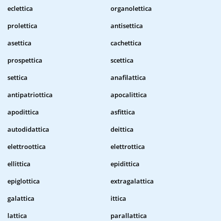
eclettica
organolettica
prolettica
antisettica
asettica
cachettica
prospettica
scettica
settica
anafilattica
antipatriottica
apocalittica
apodittica
asfittica
autodidattica
deittica
elettroottica
elettrottica
ellittica
epidittica
epiglottica
extragalattica
galattica
ittica
lattica
parallattica