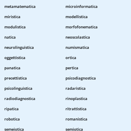
metamatematica
microinformatica
miristica
modellistica
modulistica
morfofonematica
natica
neoscolastica
neurolinguistica
numismatica
oggettistica
ortica
panatica
pertica
precettistica
psicodiagnostica
psicolinguistica
radaristica
radiodiagnostica
rinoplastica
ripatica
ritrattistica
robotica
romanistica
semeiotica
semiotica