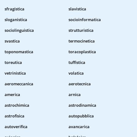
sfragistica
slavistica
sloganistica
socioinformatica
sociolinguistica
strutturistica
svastica
termocinetica
toponomastica
toracoplastica
toreutica
tuffistica
vetrinistica
volatica
aeromeccanica
aerotecnica
america
arnica
astrochimica
astrodinamica
astrofisica
autopubblica
autoverifica
avancarica