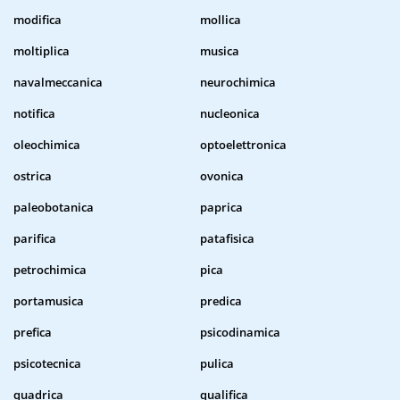
modifica
mollica
moltiplica
musica
navalmeccanica
neurochimica
notifica
nucleonica
oleochimica
optoelettronica
ostrica
ovonica
paleobotanica
paprica
parifica
patafisica
petrochimica
pica
portamusica
predica
prefica
psicodinamica
psicotecnica
pulica
quadrica
qualifica