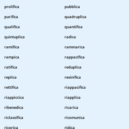
prolifica
pubblica
purifica
quadruplica
qualifica
quantifica
quintuplica
radica
ramifica
rammarica
rampica
rappacifica
ratifica
reduplica
replica
resinifica
rettifica
riappacifica
riappiccica
riapplica
ribenedica
ricarica
riclassifica
ricomunica
ricorica
ridica