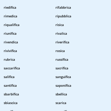
riedifica
rifabbrica
rimedica
ripubblica
riqualifica
risica
riunifica
rivalica
rivendica
riverifica
rivivifica
rosica
rubrica
russifica
saccarifica
sacrifica
salifica
sanguifica
santifica
saponifica
sbarbifica
sbellica
sbiascica
scarica