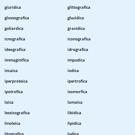
giuridica
glittografica
glossografica
glucidica
goliardica
gravidica
icnografica
iconografica
ideografica
idrografica
immaginifica
impudica
incaica
iodica
iperproteica
ipertrofica
ipotrofica
isomorfica
laica
lamaica
lessicografica
libidica
linoleica
lipidica
litografica
ludica