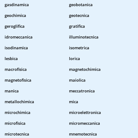
gasdinamica
geobotanica
geochimica
geotecnica
geroglifica
gratifica
idromeccanica
illuminotecnica
isodinamica
isometrica
lesbica
lorica
macrofisica
magnetochimica
magnetofisica
maiolica
manica
meccatronica
metallochimica
mica
microchimica
microelettronica
microfisica
micromeccanica
microtecnica
mnemotecnica