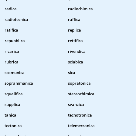
radica
radiochimica
radiotecnica
raffica
ratifica
replica
repubblica
rettifica
ricarica
rivendica
rubrica
sciabica
scomunica
sica
soprammanica
sopratonica
squalifica
stereochimica
supplica
svanzica
tanica
tecnotronica
tectonica
telemeccanica