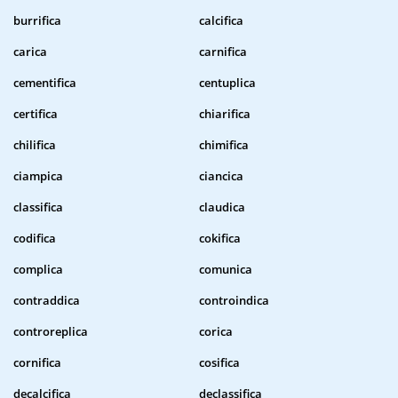
burrifica
calcifica
carica
carnifica
cementifica
centuplica
certifica
chiarifica
chilifica
chimifica
ciampica
ciancica
classifica
claudica
codifica
cokifica
complica
comunica
contraddica
controindica
controreplica
corica
cornifica
cosifica
decalcifica
declassifica