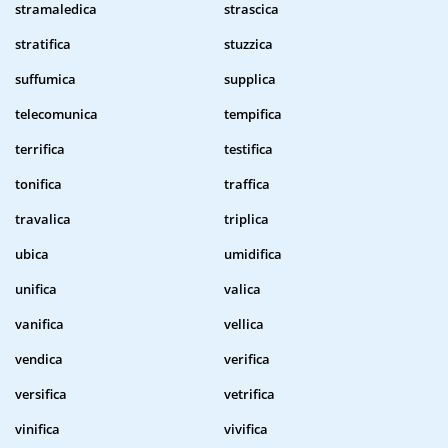
stramaledica
strascica
stratifica
stuzzica
suffumica
supplica
telecomunica
tempifica
terrifica
testifica
tonifica
traffica
travalica
triplica
ubica
umidifica
unifica
valica
vanifica
vellica
vendica
verifica
versifica
vetrifica
vinifica
vivifica