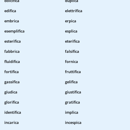
dolcifica
duplica
edifica
elettrifica
embrica
erpica
esemplifica
esplica
esterifica
eterifica
fabbrica
falsifica
fluidifica
fornica
fortifica
fruttifica
gassifica
gelifica
giudica
giustifica
glorifica
gratifica
identifica
implica
incarica
incespica