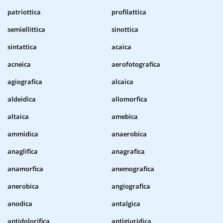
patriottica
profilattica
semiellittica
sinottica
sintattica
acaica
acneica
aerofotografica
agiografica
alcaica
aldeidica
allomorfica
altaica
amebica
ammidica
anaerobica
anaglifica
anagrafica
anamorfica
anemografica
anerobica
angiografica
anodica
antalgica
antidolorifica
antigiuridica