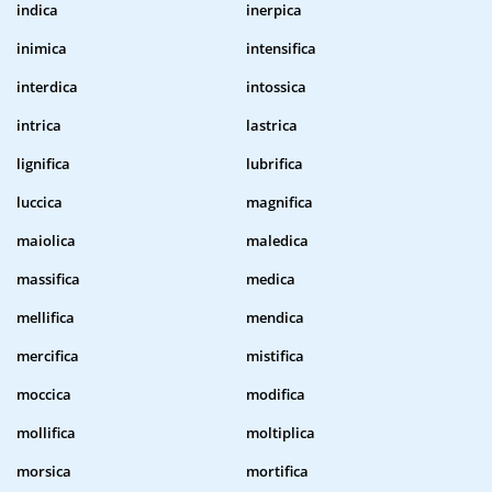
indica
inerpica
inimica
intensifica
interdica
intossica
intrica
lastrica
lignifica
lubrifica
luccica
magnifica
maiolica
maledica
massifica
medica
mellifica
mendica
mercifica
mistifica
moccica
modifica
mollifica
moltiplica
morsica
mortifica