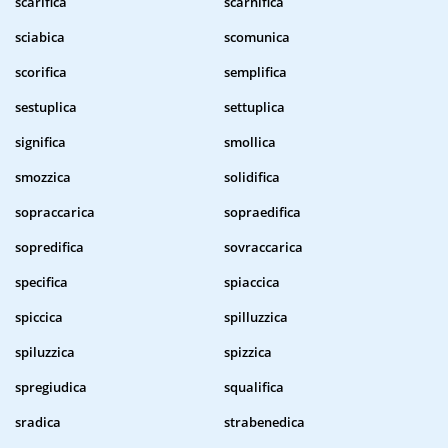
scarifica
scarnifica
sciabica
scomunica
scorifica
semplifica
sestuplica
settuplica
significa
smollica
smozzica
solidifica
sopraccarica
sopraedifica
sopredifica
sovraccarica
specifica
spiaccica
spiccica
spilluzzica
spiluzzica
spizzica
spregiudica
squalifica
sradica
strabenedica