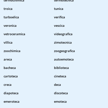
termochimica
termotecnica
troica
tunica
turboelica
verifica
veronica
vescica
vetroceramica
videografica
villica
zimotecnica
zoochimica
zoogeografica
areca
autoemoteca
bacheca
biblioteca
cartoteca
cineteca
creca
deca
diapoteca
discoteca
emeroteca
emoteca