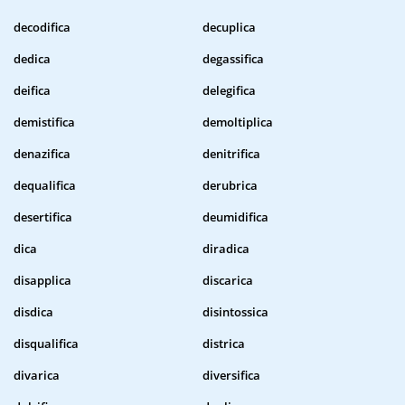
decodifica
decuplica
dedica
degassifica
deifica
delegifica
demistifica
demoltiplica
denazifica
denitrifica
dequalifica
derubrica
desertifica
deumidifica
dica
diradica
disapplica
discarica
disdica
disintossica
disqualifica
districa
divarica
diversifica