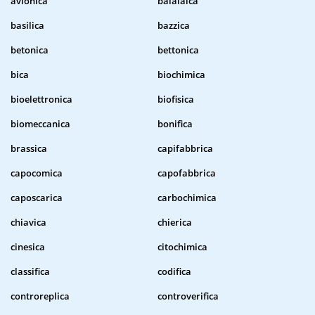
avionica
balalaica
basilica
bazzica
betonica
bettonica
bica
biochimica
bioelettronica
biofisica
biomeccanica
bonifica
brassica
capifabbrica
capocomica
capofabbrica
caposcarica
carbochimica
chiavica
chierica
cinesica
citochimica
classifica
codifica
controreplica
controverifica