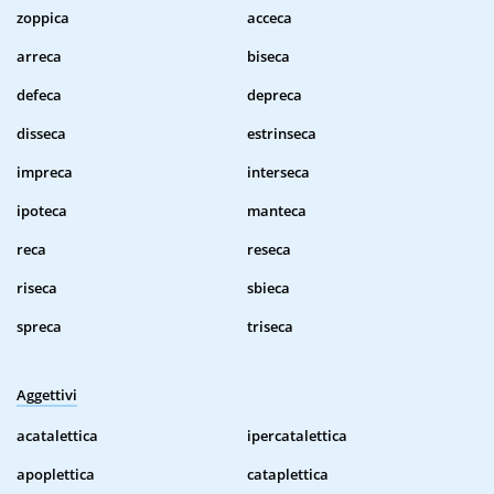
zoppica
acceca
arreca
biseca
defeca
depreca
disseca
estrinseca
impreca
interseca
ipoteca
manteca
reca
reseca
riseca
sbieca
spreca
triseca
Aggettivi
acatalettica
ipercatalettica
apoplettica
cataplettica