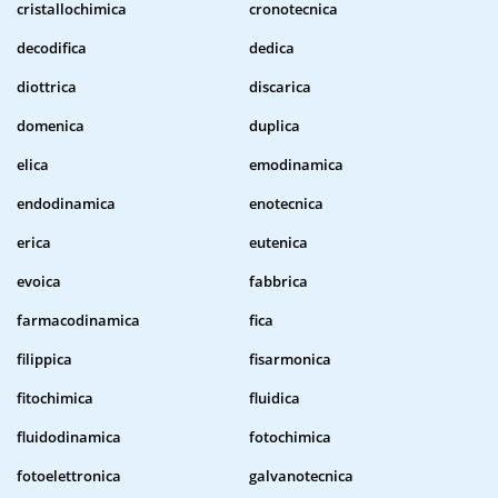
cristallochimica
cronotecnica
decodifica
dedica
diottrica
discarica
domenica
duplica
elica
emodinamica
endodinamica
enotecnica
erica
eutenica
evoica
fabbrica
farmacodinamica
fica
filippica
fisarmonica
fitochimica
fluidica
fluidodinamica
fotochimica
fotoelettronica
galvanotecnica