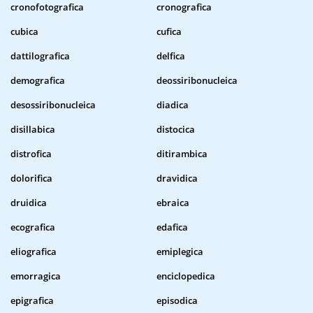
cronofotografica
cronografica
cubica
cufica
dattilografica
delfica
demografica
deossiribonucleica
desossiribonucleica
diadica
disillabica
distocica
distrofica
ditirambica
dolorifica
dravidica
druidica
ebraica
ecografica
edafica
eliografica
emiplegica
emorragica
enciclopedica
epigrafica
episodica