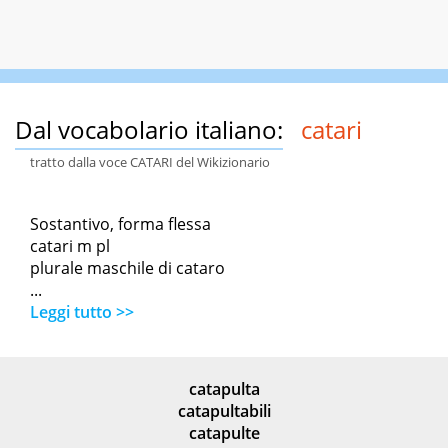
Dal vocabolario italiano:
catari
tratto dalla voce CATARI del Wikizionario
Sostantivo, forma flessa
catari m pl
plurale maschile di cataro
...
Leggi tutto >>
catapulta
catapultabili
catapulte