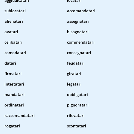
aggiudicatari
locatari
sublocatari
accomandatari
alienatari
assegnatari
avatari
bisognatari
celibatari
commendatari
comodatari
consegnatari
datari
feudatari
firmatari
giratari
intestatari
legatari
mandatari
obbligatari
ordinatari
pignoratari
raccomandatari
rilevatari
rogatari
scontatari