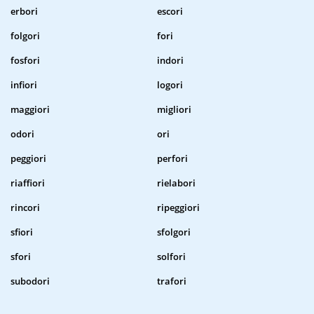
erbori
escori
folgori
fori
fosfori
indori
infiori
logori
maggiori
migliori
odori
ori
peggiori
perfori
riaffiori
rielabori
rincori
ripeggiori
sfiori
sfolgori
sfori
solfori
subodori
trafori