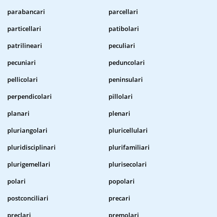
parabancari
parcellari
particellari
patibolari
patrilineari
peculiari
pecuniari
peduncolari
pellicolari
peninsulari
perpendicolari
pillolari
planari
plenari
pluriangolari
pluricellulari
pluridisciplinari
plurifamiliari
plurigemellari
plurisecolari
polari
popolari
postconciliari
precari
preclari
premolari