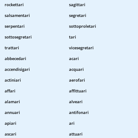
rockettari
sagittari
salsamentari
segretari
serpentari
sottoproletari
sottosegretari
tari
trattari
vicesegretari
abbecedari
acari
accendisigari
acquari
actiniari
aerofari
affari
affittuari
alamari
alveari
annuari
antifonari
apiari
ari
ascari
attuari