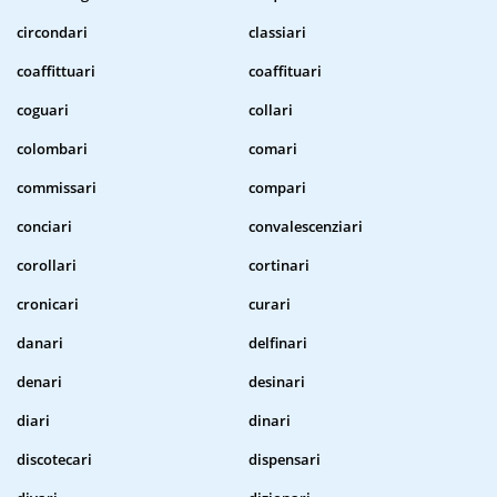
circondari
classiari
coaffittuari
coaffituari
coguari
collari
colombari
comari
commissari
compari
conciari
convalescenziari
corollari
cortinari
cronicari
curari
danari
delfinari
denari
desinari
diari
dinari
discotecari
dispensari