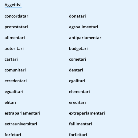
Aggettivi
concordatari
donatari
protestatari
agroalimentari
alimentari
antiparlamentari
autoritari
budgetari
cartari
cometari
comunitari
dentari
eccedentari
egalitari
egualitari
elementari
elitari
ereditari
estraparlamentari
extraparlamentari
extrauniversitari
fallimentari
forfetari
forfettari