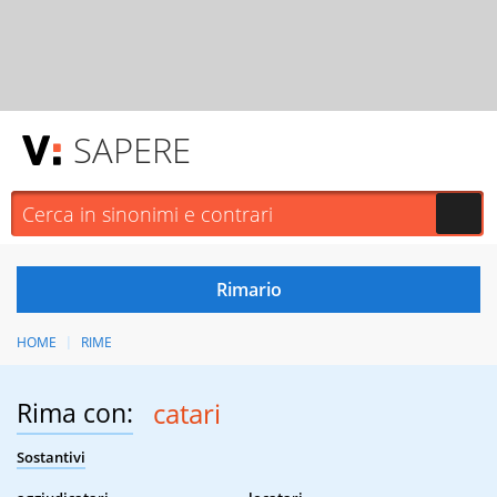
SAPERE
HOME
RIME
Rima con:
catari
Sostantivi