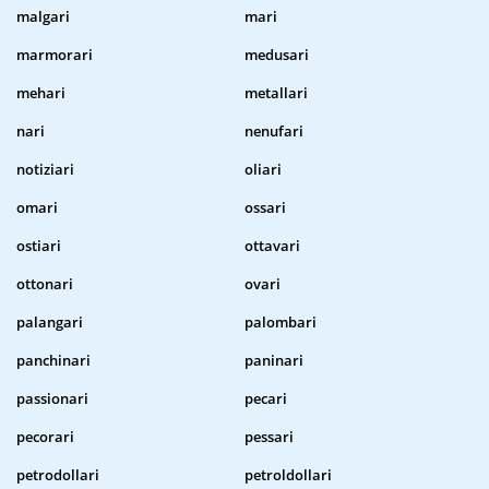
malgari
mari
marmorari
medusari
mehari
metallari
nari
nenufari
notiziari
oliari
omari
ossari
ostiari
ottavari
ottonari
ovari
palangari
palombari
panchinari
paninari
passionari
pecari
pecorari
pessari
petrodollari
petroldollari