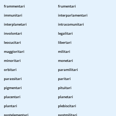
frammentari
frumentari
immunitari
interparlamentari
interplanetari
intracomunitari
involontari
legalitari
leocucitari
libertari
maggioritari
militari
minoritari
monetari
orbitari
paramilitari
parassitari
paritari
pigmentari
pituitari
placentari
planetari
plantari
plebiscitari
postelementari
postmilitari