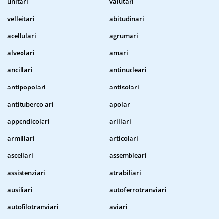
unitari
valutari
velleitari
abitudinari
acellulari
agrumari
alveolari
amari
ancillari
antinucleari
antipopolari
antisolari
antitubercolari
apolari
appendicolari
arillari
armillari
articolari
ascellari
assembleari
assistenziari
atrabiliari
ausiliari
autoferrotranviari
autofilotranviari
aviari