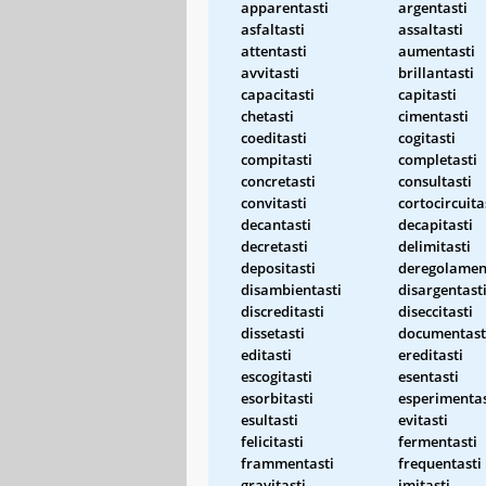
apparentasti
argentasti
asfaltasti
assaltasti
attentasti
aumentasti
avvitasti
brillantasti
capacitasti
capitasti
chetasti
cimentasti
coeditasti
cogitasti
compitasti
completasti
concretasti
consultasti
convitasti
cortocircuita
decantasti
decapitasti
decretasti
delimitasti
depositasti
deregolamen
disambientasti
disargentast
discreditasti
diseccitasti
dissetasti
documentast
editasti
ereditasti
escogitasti
esentasti
esorbitasti
esperimentas
esultasti
evitasti
felicitasti
fermentasti
frammentasti
frequentasti
gravitasti
imitasti