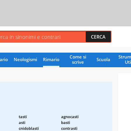
Come si
Strum
ario
Neologismi
Rimario
Scuola
scrive
Uti
tasti
agnocasti
asti
basti
cnidoblasti
contrasti