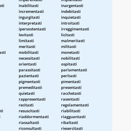
sti
inabilitasti
inargentasti
incrementasti
indebitasti
ingurgitasti
inquietasti
interpretasti
introitasti
ipersostentasti
irreggimentasti
levitasti
licitasti
limitasti
malmeritasti
meritasti
militasti
asti
mobilitasti
monetasti
necessitasti
nobilitasti
orientasti
ospitasti
parassitasti
parlamentasti
i
pazientasti
peritasti
pigmentasti
pimentasti
premeditasti
presentasti
quietasti
racchetasti
rappresentasti
rasentasti
recitasti
regolamentasti
ti
resuscitasti
riabilitasti
i
riaddormentasti
riagguantasti
riassaltasti
ribaltasti
riconsultasti
riesercitasti