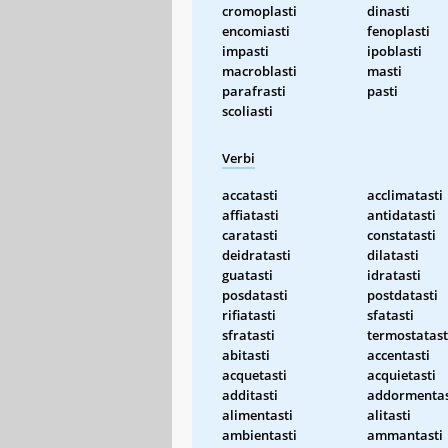
cromoplasti
dinasti
encomiasti
fenoplasti
impasti
ipoblasti
macroblasti
masti
parafrasti
pasti
scoliasti
Verbi
accatasti
acclimatasti
affiatasti
antidatasti
caratasti
constatasti
deidratasti
dilatasti
guatasti
idratasti
posdatasti
postdatasti
rifiatasti
sfatasti
sfratasti
termostatast
abitasti
accentasti
acquetasti
acquietasti
additasti
addormentas
alimentasti
alitasti
ambientasti
ammantasti