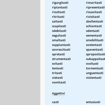
rigurgitasti
rimaritasti
ripiantasti
ripresentasti
risultasti
risuscitasti
ritritasti
rivisitasti
saltasti
sbollentasti
scapitasti
schiantasti
sdebitasti
sdentasti
seguitasti
sementasti
smaltasti
smobilitasti
soppiantasti
sostentasti
sovreccitasti
spaventasti
spretasti
spropositast
strumentasti
subappaltast
svitasti
svoltasti
tentasti
tormentasti
tritasti
unguentasti
vietasti
violentasti
vomitasti
Aggettivi
casti
entusiasti