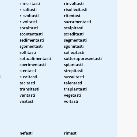
rimeritasti
rinvoltasti
risaltasti
risollecitasti
risvoltasti
ritentasti
rivoltasti
sacramentasti
sbraitasti
scalpitasti
scontentasti
screditasti
sedimentasti
segmentasti
sgomentasti
sgomitasti
solfitasti
sollecitasti
sottoalimentasti
sottorappresentasti
sperimentasti
spiantasti
i
stentasti
strepitasti
i
suscitasti
sussultasti
tacitasti
talentasti
transitasti
trapiantasti
vantasti
vegetasti
visitasti
voltasti
nefasti
rimasti