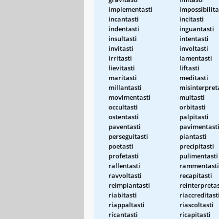
implementasti
impossibilita
incantasti
incitasti
indentasti
inguantasti
insultasti
intentasti
invitasti
involtasti
irritasti
lamentasti
lievitasti
liftasti
maritasti
meditasti
millantasti
misinterpret
movimentasti
multasti
occultasti
orbitasti
ostentasti
palpitasti
paventasti
pavimentast
perseguitasti
piantasti
poetasti
precipitasti
profetasti
pulimentasti
rallentasti
rammentasti
ravvoltasti
recapitasti
reimpiantasti
reinterpretas
riabitasti
riaccreditast
riappaltasti
riascoltasti
ricantasti
ricapitasti