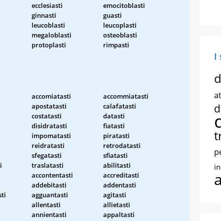
ecclesiasti
emocitoblasti
ginnasti
guasti
leucoblasti
leucoplasti
megaloblasti
osteoblasti
protoplasti
rimpasti
I
d
at
accomiatasti
accommiatasti
apostatasti
calafatasti
d
costatasti
datasti
disidratasti
fiatasti
t
impomatasti
piratasti
reidratasti
retrodatasti
p
sfegatasti
sfiatasti
i
traslatasti
abilitasti
i
accontentasti
accreditasti
addebitasti
addentasti
ti
agguantasti
agitasti
allentasti
allietasti
annientasti
appaltasti