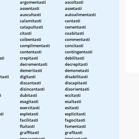
argomentasti
ascoltasti
assentasti
assetasti
auscultasti
autoalimentasti
calamitasti
cantasti
catapultasti
cementasti
citasti
coabitasti
coibentasti
commentasti
complimentasti
concitasti
contentasti
contingentasti
sti
crepitasti
debilitasti
decrementasti
decrepitasti
demeritasti
demonetasti
tasti
digitasti
disabilitasti
i
discantasti
discapitasti
disincantasti
disorientasti
i
dubitasti
eccitasti
esagitasti
esaltasti
esercitasti
esitasti
ti
espletasti
esplicitasti
facilitasti
fagocitasti
fluitasti
fomentasti
graffitasti
grafitasti
imparentasti
impiantasti