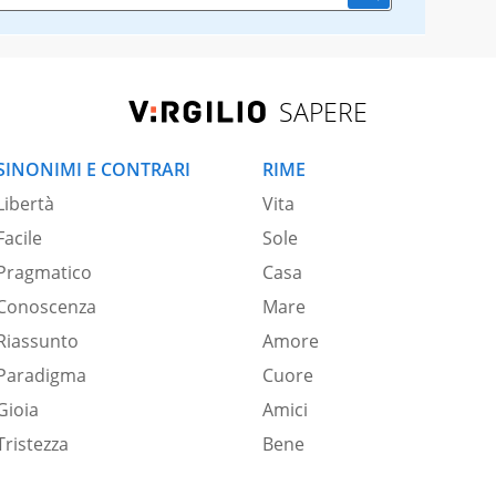
SAPERE
SINONIMI E CONTRARI
RIME
Libertà
Vita
Facile
Sole
Pragmatico
Casa
Conoscenza
Mare
Riassunto
Amore
Paradigma
Cuore
Gioia
Amici
Tristezza
Bene