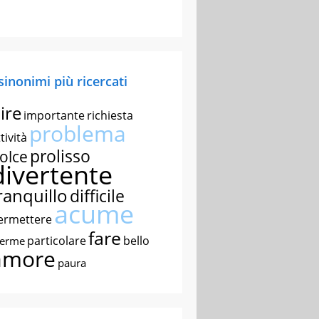
 sinonimi più ricercati
ire
importante
richiesta
problema
tività
prolisso
olce
divertente
ranquillo
difficile
acume
ermettere
fare
particolare
bello
nerme
amore
paura