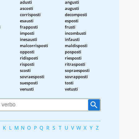
adusti
angusti
ascosti
augusti
corrisposti
decomposti
esausti
esposti
i
frapposti
frusti
imposti
incombusti
inesausti
infausti
malcorrisposti
maldisposti
opposti
posposti
ridisposti
riesposti
risposti
ritrasposti
scosti
sopraesposti
sovraesposti
sovrapposti
suesposti
tosti
venusti
vetusti
K
L
M
N
O
P
Q
R
S
T
U
V
W
X
Y
Z