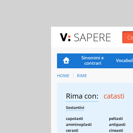
SAPERE
Sinonimi e
Vocabol
contrari
HOME
RIME
Rima con:
catasti
Sostantivi
capotasti
peltasti
amminoplasti
antipasti
cerasti
cineasti