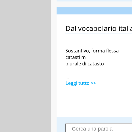
Dal vocabolario itali
Sostantivo, forma flessa
catasti m
plurale di catasto
...
Leggi tutto >>