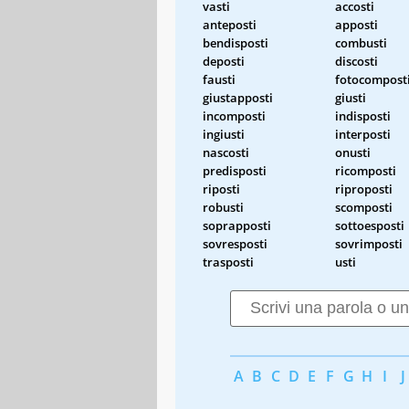
vasti
accosti
anteposti
apposti
bendisposti
combusti
deposti
discosti
fausti
fotocompost
giustapposti
giusti
incomposti
indisposti
ingiusti
interposti
nascosti
onusti
predisposti
ricomposti
riposti
riproposti
robusti
scomposti
soprapposti
sottoesposti
sovresposti
sovrimposti
trasposti
usti
A
B
C
D
E
F
G
H
I
J